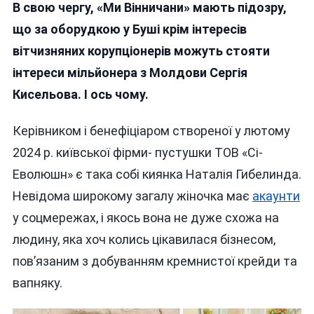
В свою чергу, «Ми Вінничани» мають підозру,
що за оборудкою у Буші крім інтересів
вітчизняних корупціонерів можуть стояти
інтереси мільйонера з Молдови Сергія
Кисельова. І ось чому.
Керівником і бенефіціаром створеної у лютому
2024 р. київської фірми- пустушки ТОВ «Сі-
Еволюшн»
є така собі киянка Наталія Гибелинда.
Невідома широкому загалу жіночка має
акаунти
у соцмережах, і якось вона не дуже схожа на
людину, яка хоч колись цікавилася бізнесом,
пов’язаним з добуванням кремнистої крейди та
вапняку.