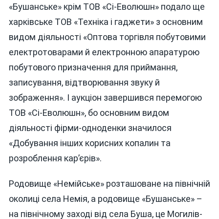
«Бушанське» крім ТОВ «Сі-Еволюшн» подало ще
харківське ТОВ «Техніка і гаджети» з основним
видом діяльності «Оптова торгівля побутовими
електротоварами й електронною апаратурою
побутового призначення для приймання,
записування, відтворювання звуку й
зображення». І аукціон завершився перемогою
ТОВ «Сі-Еволюшн», бо основним видом
діяльності фірми-одноденки значилося
«Добування інших корисних копалин та
розроблення кар’єрів».
Родовище «Немійське» розташоване на північній
околиці села Немія, а родовище «Бушанське» –
на північному заході від села Буша, це Могилів-