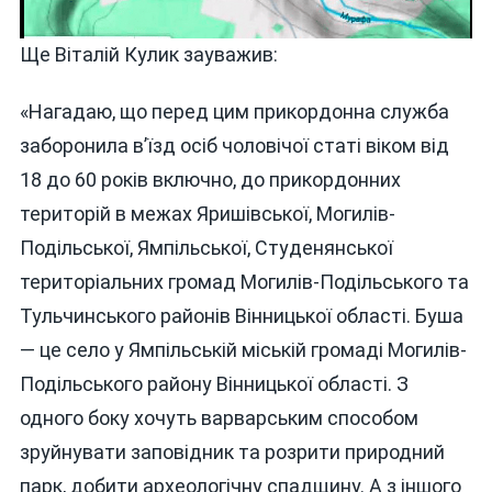
Ще
Віталій Кулик зауважив:
«Нагадаю, що перед цим прикордонна служба
заборонила в’їзд осіб чоловічої статі віком від
18 до 60 років включно, до прикордонних
територій в межах Яришівської, Могилів-
Подільської, Ямпільської, Студенянської
територіальних громад Могилів-Подільського та
Тульчинського районів Вінницької області. Буша
— це село у Ямпільській міській громаді Могилів-
Подільського району Вінницької області. З
одного боку хочуть варварським способом
зруйнувати заповідник та розрити природний
парк, добити археологічну спадщину. А з іншого