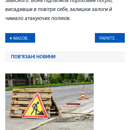
Завісного. Вона підпалила пороховий погріб,
висадивши в повітря себе, залишки залоги й
чимало атакуючих поляків.
Навігація
МАСОВЕ ВБИВСТВО РОСІЯН У МОСКОВСЬКОМУ «КРОКУС СІТІ ХОЛІ» ЗАМОВИВ ЯНУКОВИЧ?
РАРИТЕТИ І ПОВЕРНЕННЯ ДОДОМУ “ЩЕДРИКА”: ТОП ФОТО З КОНЦЕРТУ-РЕКОНСТРУКЦІЇ У ВІННИЦІ
записів
ПОВ'ЯЗАНІ НОВИНИ