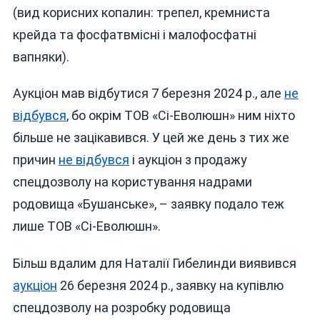
(вид корисних копалин: трепел, кремниста
крейда та фосфатвмісні і малофосфатні
вапняки).
Аукціон мав відбутися 7 березня 2024 р., але
не
відбувся
, бо окрім ТОВ «Сі-Еволюшн» ним ніхто
більше не зацікавився. У цей же день з тих же
причин
не відбувся
і аукціон з продажу
спецдозволу на користування надрами
родовища «Бушанське», – заявку подало теж
лише ТОВ «Сі-Еволюшн».
Більш вдалим для Наталії Гибелинди виявився
аукціон
26 березня 2024 р., заявку на купівлю
спецдозволу на розробку родовища