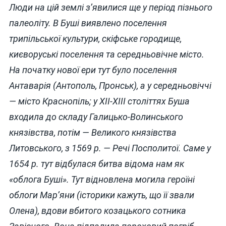
Люди на цій землі з’явилися ще у період пізнього
палеоліту. В Буші виявлено поселення
трипільської культури, скіфське городище,
києворуські поселення та середньовічне місто.
На початку нової ери тут було поселення
Антаварія (Антополь, Пронськ), а у середньовіччі
— місто Краснопіль; у ХІІ-ХIII століттях Буша
входила до складу Галицько-Волинського
князівства, потім — Великого князівства
Литовського, з 1569 р. — Речі Посполитої. Саме у
1654 р. тут відбулася битва відома нам як
«облога Буші». Тут відновлена могила героїні
облоги Мар’яни (історики кажуть, що її звали
Олена), вдови вбитого козацького сотника