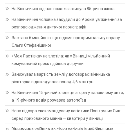
На Вінниччині під час пожежі загинула 85-річна жінка
На Вінниччині чоловіка засудили до 9 років ув’язнення за
розповсюдження дитячої порнографії
Застава 6 мільйонів: що відомо про кримінальну справу
Ольги Стефанішиної
«Моя Ластівка» не злетіла: як у Вінниці мільйонний
комунальний проєкт дійшов до ручки
Занижувала вартість землі у договорах: вінницька
рієлторка відшкодувала понад 4,6 млн грн
На Вінниччині 15-річний хлопець згорів у палаючому авто,
а 19-річного водія розчавив автопоїзд
Нова підозра екскомандувачу логістики Повітряних Сил:
серед прихованого майна — квартири у Вінниці
Вінниччина увійшла до сімки регіонів із найбільшими