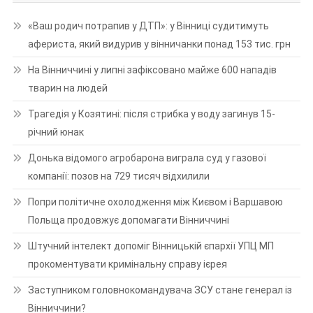
«Ваш родич потрапив у ДТП»: у Вінниці судитимуть
афериста, який видурив у вінничанки понад 153 тис. грн
На Вінниччині у липні зафіксовано майже 600 нападів
тварин на людей
Трагедія у Козятині: після стрибка у воду загинув 15-
річний юнак
Донька відомого агробарона виграла суд у газової
компанії: позов на 729 тисяч відхилили
Попри політичне охолодження між Києвом і Варшавою
Польща продовжує допомагати Вінниччині
Штучний інтелект допоміг Вінницькій єпархії УПЦ МП
прокоментувати кримінальну справу ієрея
Заступником головнокомандувача ЗСУ стане генерал із
Вінниччини?