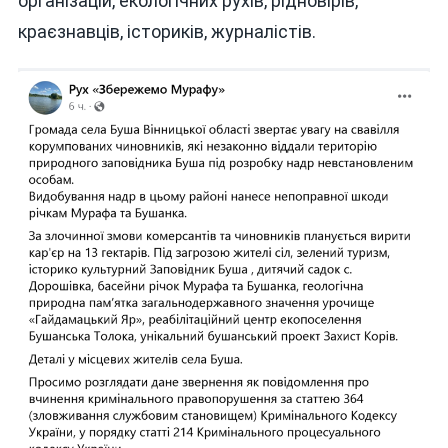
організацій, екологічних рухів, рідновірів,
краєзнавців, істориків, журналістів.