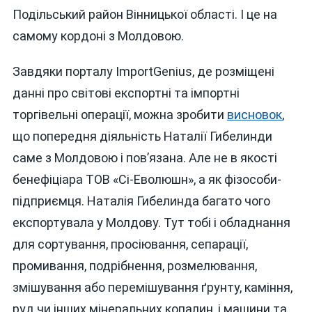
Подільський район Вінницької області. І це на
самому кордоні з Молдовою.
Завдяки порталу ImportGenius, де розміщені
данні про світові експортні та імпортні
торгівельні операції, можна зробити
висновок
,
що попередня діяльність Наталії Гибелинди
саме з Молдовою і пов’язана. Але не в якості
бенефіціара ТОВ «Сі-Еволюшн», а як фізособи-
підприємця. Наталія Гибелинда багато чого
експортувала у Молдову. Тут тобі і обладнання
для сортування, просіювання, сепарації,
промивання, подрібнення, розмелювання,
змішування або перемішування ґрунту, каміння,
руд чи інших мінеральних копалин, і машини та