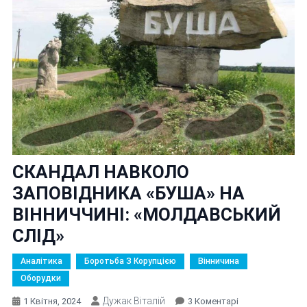
СКАНДАЛ НАВКОЛО
ЗАПОВІДНИКА «БУША» НА
ВІННИЧЧИНІ: «МОЛДАВСЬКИЙ
СЛІД»
Аналітика
Боротьба З Корупцією
Вінничина
Оборудки
Дужак Віталій
До
1 Квітня, 2024
3 Коментарі