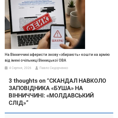
На Вінниччині аферисти знову «збирають» кошти на армію
від імені очільниці Вінницької ОВА
4 Серпня, 2026
Павло Сидорченко
3 thoughts on “
СКАНДАЛ НАВКОЛО
ЗАПОВІДНИКА «БУША» НА
ВІННИЧЧИНІ: «МОЛДАВСЬКИЙ
СЛІД»
”