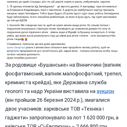
За родовище «Бушанське» на Вінниччині (вапняк
фосфатвмісний, вапняк малофосфатний, трепел,
кремниста крейда), яке Державна служба
геології та надр України виставила на
аукціон
(він пройшов 26 березня 2024 р.), змагалися
двоє учасників: харківське ТОВ «Техніка і
гаджети» запропонувало за лот 1 620 000 грн, а
київське ТОВ «Сі-Еволюшн» – 2 666 800 грн.