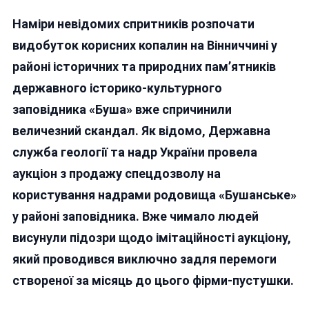
СКАНДАЛ
Наміри невідомих спритників розпочати
НАВКОЛО
ЗАПОВІДНИКА
видобуток корисних копалин на Вінниччині у
«БУША»
районі історичних та природних пам’ятників
НА
державного історико-культурного
ВІННИЧЧИНІ:
«МОЛДАВСЬКИ
заповідника «Буша» вже спричинили
СЛІД»
величезний скандал. Як відомо, Державна
служба геології та надр України провела
аукціон з продажу спецдозволу на
користування надрами родовища «Бушанське»
у районі заповідника. Вже чимало людей
висунули підозри щодо імітаційності аукціону,
який проводився виключно задля перемоги
створеної за місяць до цього фірми-пустушки.