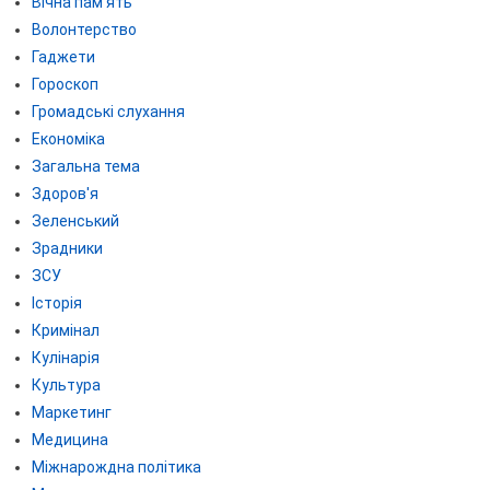
Вічна пам'ять
Волонтерство
Гаджети
Гороскоп
Громадські слухання
Економіка
Загальна тема
Здоров'я
Зеленський
Зрадники
ЗСУ
Історія
Кримінал
Кулінарія
Культура
Маркетинг
Медицина
Міжнарождна політика