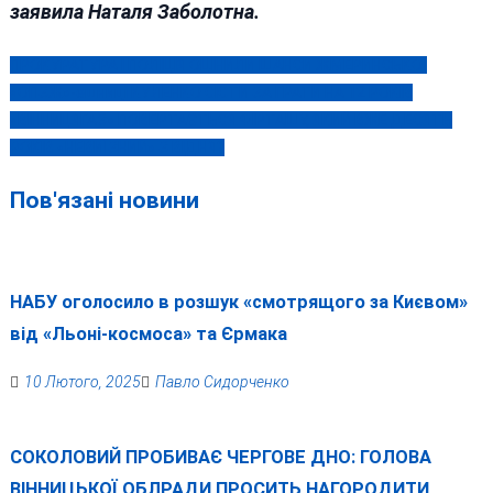
заявила Наталя Заболотна. ‎
ПРОКУРАТУРА І ПОЛІЦІЯ ОЦІНИЛИ ШАНСИ ЖМЕРИНСЬКОЇ
Навігація
«ОПЗЖ»-ешниці КУЛЕНКО СІСТИ ЗА ГРАТИ НА 12 РОКІВ
записів
«ВІННИЦЯГАЗ» ПОВЕРТАЄТЬСЯ ФІРТАШУ, ЯКИЙ ВЖЕ ДЕСЯТЬ
РОКІВ «НЕВИЇЗНИЙ» З ВІДНЯ?
Пов'язані новини
НАБУ оголосило в розшук «смотрящого за Києвом»
від «Льоні-космоса» та Єрмака
10 Лютого, 2025
Павло Сидорченко
СОКОЛОВИЙ ПРОБИВАЄ ЧЕРГОВЕ ДНО: ГОЛОВА
ВІННИЦЬКОЇ ОБЛРАДИ ПРОСИТЬ НАГОРОДИТИ