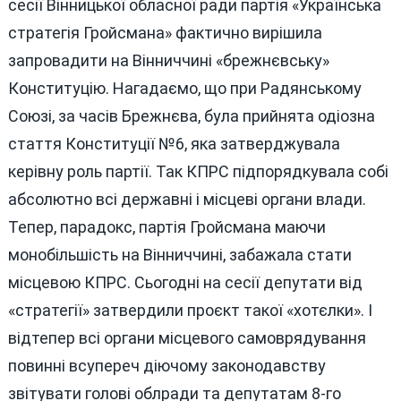
сесії Вінницької обласної ради партія «Українська
стратегія Гройсмана» фактично вирішила
запровадити на Вінниччині «брежнєвську»
Конституцію. Нагадаємо, що при Радянському
Союзі, за часів Брежнєва, була прийнята одіозна
стаття Конституції №6, яка затверджувала
керівну роль партії. Так КПРС підпорядкувала собі
абсолютно всі державні і місцеві органи влади.
Тепер, парадокс, партія Гройсмана маючи
монобільшість на Вінниччині, забажала стати
місцевою КПРС. Сьогодні на сесії депутати від
«стратегії» затвердили проєкт такої «хотєлки». І
відтепер всі органи місцевого самоврядування
повинні всупереч діючому законодавству
звітувати голові облради та депутатам 8-го