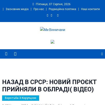
Skip
П’ятниця, 07 Серпня, 2026
to
Засновник медіа
Про нас
Редакційна політика
Наші контакти
content
Ми Вінничани
Незалежний інформаційний портал Вінничини
НАЗАД В СРСР: НОВИЙ ПРОЄКТ
ПРИЙНЯЛИ В ОБЛРАДІ( ВІДЕО)
Боротьба З Корупцією