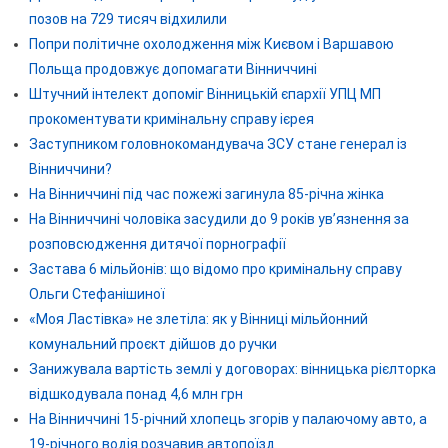
позов на 729 тисяч відхилили
Попри політичне охолодження між Києвом і Варшавою
Польща продовжує допомагати Вінниччині
Штучний інтелект допоміг Вінницькій єпархії УПЦ МП
прокоментувати кримінальну справу ієрея
Заступником головнокомандувача ЗСУ стане генерал із
Вінниччини?
На Вінниччині під час пожежі загинула 85-річна жінка
На Вінниччині чоловіка засудили до 9 років ув’язнення за
розповсюдження дитячої порнографії
Застава 6 мільйонів: що відомо про кримінальну справу
Ольги Стефанішиної
«Моя Ластівка» не злетіла: як у Вінниці мільйонний
комунальний проєкт дійшов до ручки
Занижувала вартість землі у договорах: вінницька рієлторка
відшкодувала понад 4,6 млн грн
На Вінниччині 15-річний хлопець згорів у палаючому авто, а
19-річного водія розчавив автопоїзд