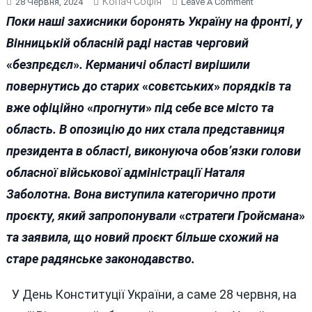
Копач Софія
On
28 Червня, 2024
Leave A Comment
НАЗАД
Поки наші захисники боронять Україну на фронті, у
В
Вінницькій обласній раді настав черговий
СРСР:
«
безпрєдєл
»
. Керманичі області вирішили
НОВИЙ
ПРОЄКТ
повернутись до старих
«
совєтських
»
порядків та
ПРИЙНЯЛИ
вже офіційно
«
прогнути
»
під себе все місто та
В
область. В опозицію до них стала представниця
ОБЛРАДІ(
ВІДЕО)
президента в області, виконуюча обов’язки голови
обласної військової адміністрації Наталя
Заболотна. Вона виступила категорично проти
проєкту, який запропонували
«
стратеги Гройсмана
»
та заявила, що новий проєкт більше схожий на
старе радянське законодавство.
У День Конституції України, а саме 28 червня, на