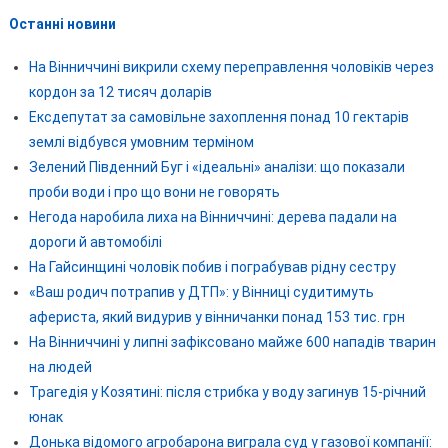
Останні новини
На Вінниччині викрили схему переправлення чоловіків через
кордон за 12 тисяч доларів
Ексдепутат за самовільне захоплення понад 10 гектарів
землі відбувся умовним терміном
Зелений Південний Буг і «ідеальні» аналізи: що показали
проби води і про що вони не говорять
Негода наробила лиха на Вінниччині: дерева падали на
дороги й автомобілі
На Гайсинщині чоловік побив і пограбував рідну сестру
«Ваш родич потрапив у ДТП»: у Вінниці судитимуть
афериста, який видурив у вінничанки понад 153 тис. грн
На Вінниччині у липні зафіксовано майже 600 нападів тварин
на людей
Трагедія у Козятині: після стрибка у воду загинув 15-річний
юнак
Донька відомого агробарона виграла суд у газової компанії: