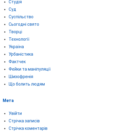
Студія
Суд
Суспільство
Сьогодні свято
Творці
Технології
Україна
Урбаністика
Фактчек
Фейки та маніпуляції
Шизофренія
Що болить людям
Мета
Увійти
Стрічка записів
Стрічка коментарів