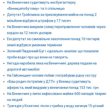
На Вінниччині судитимуть ексбухгалтерку
«Вінницяпобутхіму» та її спільницю
Депутат Гройсмана за приховування майна на понад 2
мільйони відбувся штрафом у 17 тисяч
На Вінниччині викрили схему переправлення чоловіків через
кордон за 12 тисяч доларів
Ексдепутат за самовільне захоплення понад 10 гектарів
землі відбувся умовним терміном
Зелений Південний Буг і «ідеальні» аналізи: що показали
проби води і про що вони не говорять
Негода наробила лиха на Вінниччині: дерева падали на
дороги й автомобілі
На Гайсинщині чоловік побив і пограбував рідну сестру
«Ваш родич потрапив у ДТП»: у Вінниці судитимуть
афериста, який видурив у вінничанки понад 153 тис. грн
На Вінниччині у липні зафіксовано майже 600 нападів тварин
на людей
Трагедія у Козятині: після стрибка у воду загинув 15-річний