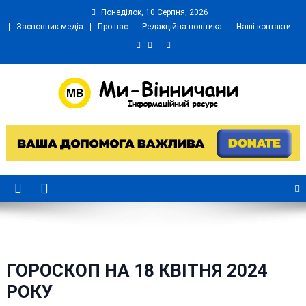
Skip
Понеділок, 10 Серпня, 2026
to
Засновник медіа
Про нас
Редакційна політика
Наші контакти
content
Ми Вінничани
Незалежний інформаційний портал Вінничини
ГОРОСКОП НА 18 КВІТНЯ 2024
РОКУ