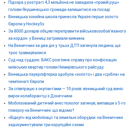
Підозра у розтраті 4,3 мільйона не завадила «правій руці»
голови Якушинецької громади залишитися на посаді
Вінницька хокейна школа принесла Україні перше золото
Європи у Hockey5s
За 8000 доларів обіцяв переправити військовозобов’язаного
за кордон: у Вінниці затримали киянина
На Вінниччині за два дні у трьох ДТП загинула людина, ще
троє травмувалися
Суд над суддею: ВАКС розгляне справу про конфіскацію
київських квартир голови Немирівського райсуду
Вінницька пауерліфтерка здобула «золото» і два «срібла» на
чемпіонаті Європи
За співпрацю з окупантами — 10 років: вінницький суд виніс
вирок колаборантці з Донеччини
Мобілізований дитячий анестезіолог загинув, випавши з 5-го
поверху на Вінниччині: що відомо?
«Відкуп» від мобілізації та земельні оборудки: на Вінниччині
задокументували три корупційні схеми