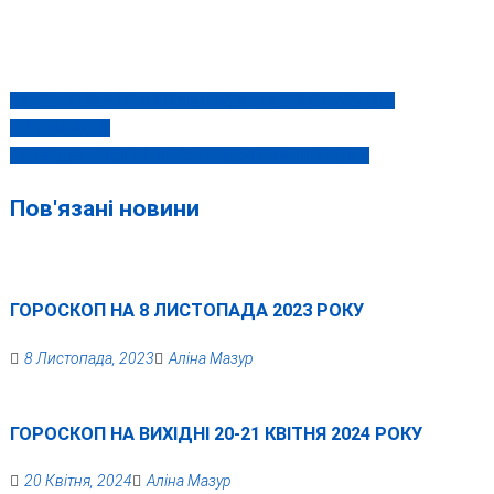
ПАРЄ: ПУТІН – НЕЛЕГІТИМНИЙ, А РПЦ – ІНСТРУМЕНТ
Навігація
ПРОПАГАНДИ
записів
В ЦЕЙ ДЕНЬ 18 КВІТНЯ СЬОГОДНІ ТА МИНУЛОМУ
Пов'язані новини
ГОРОСКОП НА 8 ЛИСТОПАДА 2023 РОКУ
8 Листопада, 2023
Аліна Мазур
ГОРОСКОП НА ВИХІДНІ 20-21 КВІТНЯ 2024 РОКУ
20 Квітня, 2024
Аліна Мазур