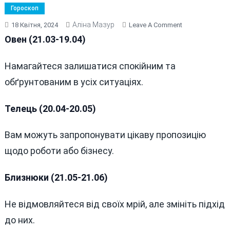
Гороскоп
Аліна Мазур
On
18 Квітня, 2024
Leave A Comment
ГОРОСКОП
Овен (21.03-19.04)
НА
18
Намагайтеся залишатися спокійним та
КВІТНЯ
обґрунтованим в усіх ситуаціях.
2024
РОКУ
Телець (20.04-20.05)
Вам можуть запропонувати цікаву пропозицію
щодо роботи або бізнесу.
Близнюки (21.05-21.06)
Не відмовляйтеся від своїх мрій, але змініть підхід
до них.