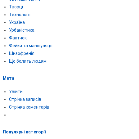
Творці
Технології
Україна
Урбаністика
Фактчек
Фейки та маніпуляції
Шизофренія
Що болить людям
Мета
Увійти
Стрічка записів
Стрічка коментарів
Популярні категорії