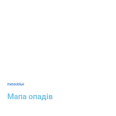
meteoblue
Мапа опадів