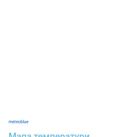
meteoblue
Мапа температури