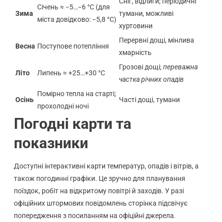
Сніг, відлиги; періодичні
Січень ≈ −5…−6 °C (для
Зима
тумани, можливі
міста довідково: −5,8 °C)
хуртовини
Перервні дощі, мінлива
Весна
Поступове потепління
хмарність
Грозові дощі;
переважна
Літо
Липень ≈ +25…+30 °C
частка річних опадів
Помірно тепла на старті;
Осінь
Часті дощі, тумани
прохолодні ночі
Погодні карти та
показники
Доступні інтерактивні карти температур, опадів і вітрів, а
також погодинні графіки. Це зручно для планування
поїздок, робіт на відкритому повітрі й заходів. У разі
офіційних штормових повідомлень сторінка підсвічує
попередження з посиланням на офіційні джерела.