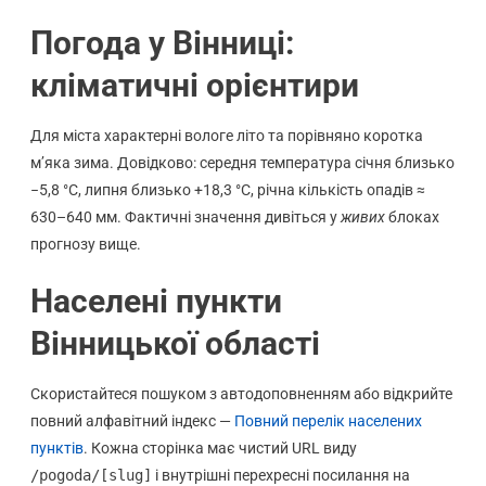
Погода у Вінниці:
кліматичні орієнтири
Для міста характерні вологе літо та порівняно коротка
м’яка зима. Довідково: середня температура січня близько
−5,8 °C, липня близько +18,3 °C, річна кількість опадів ≈
630–640 мм. Фактичні значення дивіться у
живих
блоках
прогнозу вище.
Населені пункти
Вінницької області
Скористайтеся пошуком з автодоповненням або відкрийте
повний алфавітний індекс —
Повний перелік населених
пунктів
. Кожна сторінка має чистий URL виду
/pogoda/[slug]
і внутрішні перехресні посилання на