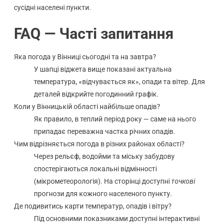
сусідні населені пункти.
FAQ — Часті запитання
Яка погода у Вінниці сьогодні та на завтра?
У шапці віджета вище показані актуальна
температура, «відчувається як», опади та вітер. Для
деталей відкрийте погодинний графік.
Коли у Вінницькій області найбільше опадів?
Як правило, в теплий період року — саме на нього
припадає переважна частка річних опадів.
Чим відрізняється погода в різних районах області?
Через рельєф, водойми та міську забудову
спостерігаються локальні відмінності
(мікрометеорологія). На сторінці доступні
точкові
прогнози для кожного населеного пункту.
Де подивитись карти температур, опадів і вітру?
Під основними показниками доступні інтерактивні