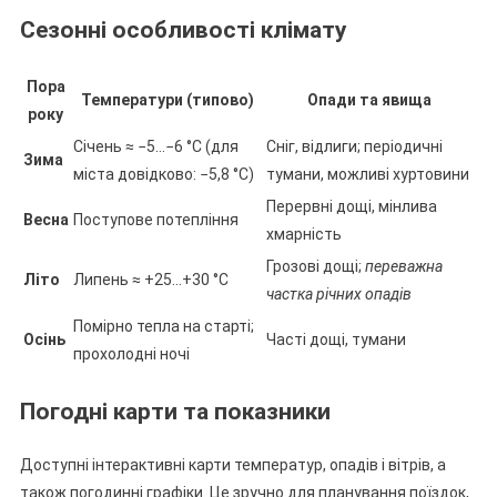
Сезонні особливості клімату
Пора
Температури (типово)
Опади та явища
року
Січень ≈ −5…−6 °C (для
Сніг, відлиги; періодичні
Зима
міста довідково: −5,8 °C)
тумани, можливі хуртовини
Перервні дощі, мінлива
Весна
Поступове потепління
хмарність
Грозові дощі;
переважна
Літо
Липень ≈ +25…+30 °C
частка річних опадів
Помірно тепла на старті;
Осінь
Часті дощі, тумани
прохолодні ночі
Погодні карти та показники
Доступні інтерактивні карти температур, опадів і вітрів, а
також погодинні графіки. Це зручно для планування поїздок,