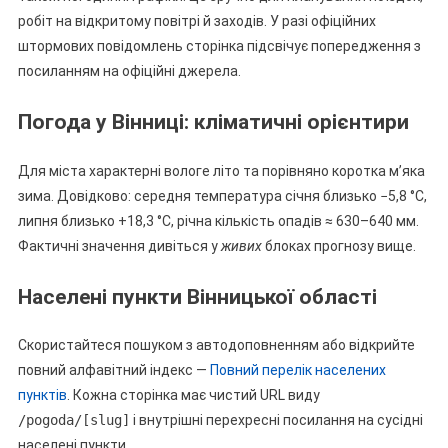
робіт на відкритому повітрі й заходів. У разі офіційних
штормових повідомлень сторінка підсвічує попередження з
посиланням на офіційні джерела.
Погода у Вінниці: кліматичні орієнтири
Для міста характерні вологе літо та порівняно коротка м’яка
зима. Довідково: середня температура січня близько −5,8 °C,
липня близько +18,3 °C, річна кількість опадів ≈ 630–640 мм.
Фактичні значення дивіться у
живих
блоках прогнозу вище.
Населені пункти Вінницької області
Скористайтеся пошуком з автодоповненням або відкрийте
повний алфавітний індекс —
Повний перелік населених
пунктів
. Кожна сторінка має чистий URL виду
/pogoda/[slug]
і внутрішні перехресні посилання на сусідні
населені пункти.