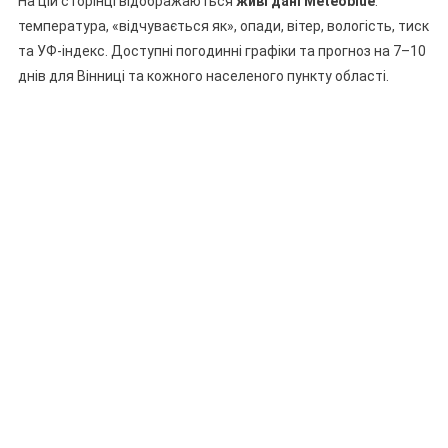
На цій сторінці відображаються
живі дані Meteoblue
:
температура, «відчувається як», опади, вітер, вологість, тиск
та УФ-індекс. Доступні погодинні графіки та прогноз на 7–10
днів для Вінниці та кожного населеного пункту області.