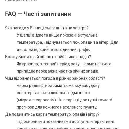
FAQ — Часті запитання
Яка погода у Вінниці сьогодні та на завтра?
У шапці віджета вище показані актуальна
температура, «відчувається як», опади та вітер. Для
деталей відкрийте погодинний графік.
Коли у Вінницькій області найбільше опадів?
Як правило, в теплий період року — саме на нього
припадає переважна частка річних опадів.
Чим відрізняється погода в різних районах області?
Через рельєф, водойми та міську забудову
спостерігаються локальні відмінності
(мікрометеорологія). На сторінці доступні
точкові
прогнози для кожного населеного пункту.
Де подивитись карти температур, опадів і вітру?
Під основними показниками доступні інтерактивні
карти та погодинні графіки; штормові попередження