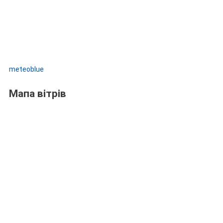
meteoblue
Мапа вітрів