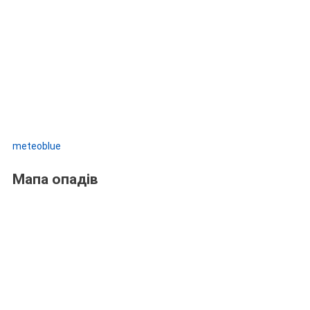
meteoblue
Мапа опадів