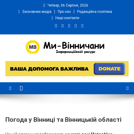
Четвер, 06 Серпня, 2026
Засновник медіа
Про нас
Редакційна політика
Наші контакти
Ми Вінничани
Незалежний інформаційний портал Вінничини
Погода у Вінниці та Вінницькій області