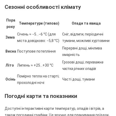
Сезонні особливості клімату
Пора
Температури (типово)
Опади та явища
року
Січень ≈ −5…−6 °C (для
Сніг, відлиги; періодичні
Зима
міста довідково: −5,8 °C)
тумани, можливі хуртовини
Перервні дощі, мінлива
Весна
Поступове потепління
хмарність
Грозові дощі;
переважна
Літо
Липень ≈ +25…+30 °C
частка річних опадів
Помірно тепла на старті;
Осінь
Часті дощі, тумани
прохолодні ночі
Погодні карти та показники
Доступні інтерактивні карти температур, опадів і вітрів, а
також погодинні графіки. Це зручно для планування поїздок,