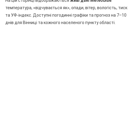
На цій сторінці відображаються
живі дані Meteoblue
:
температура, «відчувається як», опади, вітер, вологість, тиск
та УФ-індекс. Доступні погодинні графіки та прогноз на 7–10
днів для Вінниці та кожного населеного пункту області.