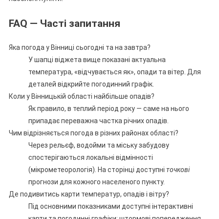
FAQ — Часті запитання
Яка погода у Вінниці сьогодні та на завтра?
У шапці віджета вище показані актуальна
температура, «відчувається як», опади та вітер. Для
деталей відкрийте погодинний графік.
Коли у Вінницькій області найбільше опадів?
Як правило, в теплий період року — саме на нього
припадає переважна частка річних опадів.
Чим відрізняється погода в різних районах області?
Через рельєф, водойми та міську забудову
спостерігаються локальні відмінності
(мікрометеорологія). На сторінці доступні
точкові
прогнози для кожного населеного пункту.
Де подивитись карти температур, опадів і вітру?
Під основними показниками доступні інтерактивні
карти та погодинні графіки; штормові попередження