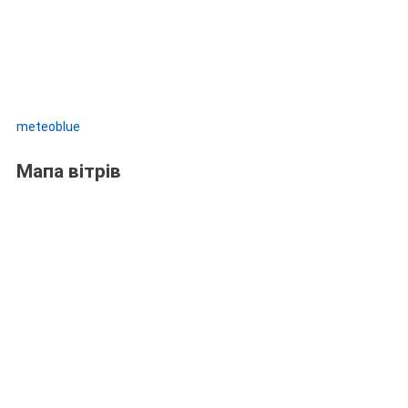
meteoblue
Мапа вітрів