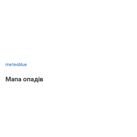
meteoblue
Мапа опадів