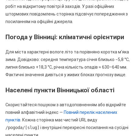
робіт на відкритому повітрі й заходів. У разі офіційних
штормових повідомлень сторінка підсвічує попередження з
посиланням на офіційні джерела.
Погода у Вінниці: кліматичні орієнтири
Для міста характерні вологе літо та порівняно коротка м’яка
зима. Довідково: середня температура січня близько −5,8 °C,
липня близько +18,3 °C, річна кількість опадів ≈ 630–640 мм.
Фактичні значення дивіться у
живих
блоках прогнозу вище.
Населені пункти Вінницької області
Скористайтеся пошуком з автодоповненням або відкрийте
повний алфавітний індекс —
Повний перелік населених
пунктів
. Кожна сторінка має чистий URL виду
/pogoda/[slug]
і внутрішні перехресні посилання на сусідні
населені пункти.