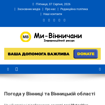
П’ятниця, 07 Серпня, 2026
Засновник медіа
Про нас
Редакційна політика
Наші контакти
Ми Вінничани
Незалежний інформаційний портал Вінничини
Погода у Вінниці та Вінницькій області