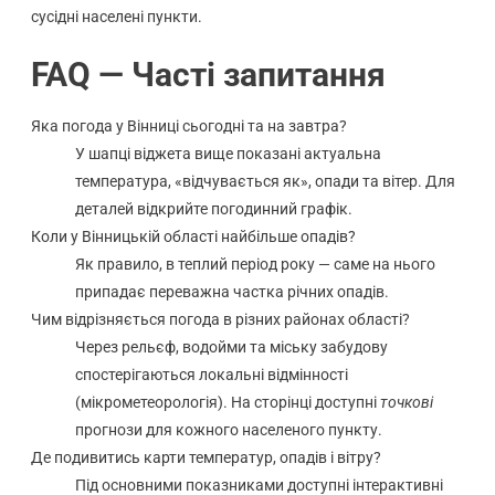
сусідні населені пункти.
FAQ — Часті запитання
Яка погода у Вінниці сьогодні та на завтра?
У шапці віджета вище показані актуальна
температура, «відчувається як», опади та вітер. Для
деталей відкрийте погодинний графік.
Коли у Вінницькій області найбільше опадів?
Як правило, в теплий період року — саме на нього
припадає переважна частка річних опадів.
Чим відрізняється погода в різних районах області?
Через рельєф, водойми та міську забудову
спостерігаються локальні відмінності
(мікрометеорологія). На сторінці доступні
точкові
прогнози для кожного населеного пункту.
Де подивитись карти температур, опадів і вітру?
Під основними показниками доступні інтерактивні