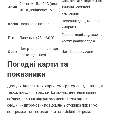
Сніг, відлиги; періодичні
Січень ≈ −5…−6 °C (для
Зима
тумани, можливі
міста довідково: −5,8 °C)
хуртовини
Перервні дощі, мінлива
Весна
Поступове потепління
хмарність
Грозові дощі;
переважна
Літо
Липень ≈ +25…+30 °C
частка річних опадів
Помірно тепла на старті;
Осінь
Часті дощі, тумани
прохолодні ночі
Погодні карти та
показники
Доступні інтерактивні карти температур, опадів і вітрів, а
також погодинні графіки. Це зручно для планування
поїздок, робіт на відкритому повітрі й заходів. У разі
офіційних штормових повідомлень сторінка підсвічує
попередження з посиланням на офіційні джерела.