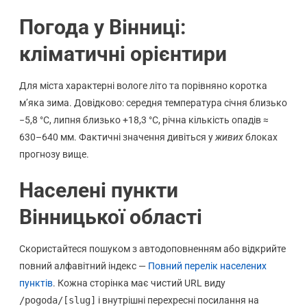
Погода у Вінниці:
кліматичні орієнтири
Для міста характерні вологе літо та порівняно коротка
м’яка зима. Довідково: середня температура січня близько
−5,8 °C, липня близько +18,3 °C, річна кількість опадів ≈
630–640 мм. Фактичні значення дивіться у
живих
блоках
прогнозу вище.
Населені пункти
Вінницької області
Скористайтеся пошуком з автодоповненням або відкрийте
повний алфавітний індекс —
Повний перелік населених
пунктів
. Кожна сторінка має чистий URL виду
/pogoda/[slug]
і внутрішні перехресні посилання на