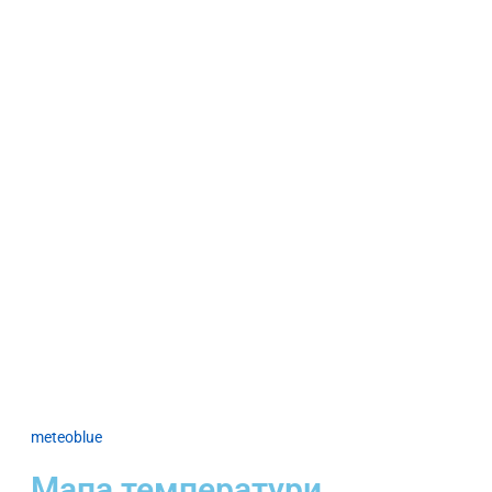
meteoblue
Мапа температури