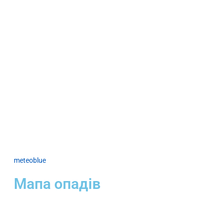
meteoblue
Мапа опадів