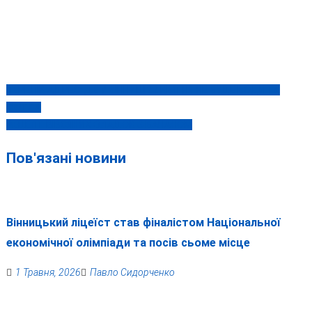
ПЕРЕЛІК АДРЕС: ДЕ У ВІННИЦІ 22 КВІТНЯ НЕ БУДЕ ВОДИ ТА
Навігація
СВІТЛА
записів
РЕЦЕПТ ВІВСЯНИХ ОЛАДОК З БАНАНОМ
Пов'язані новини
Вінницький ліцеїст став фіналістом Національної
економічної олімпіади та посів сьоме місце
1 Травня, 2026
Павло Сидорченко