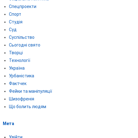
Спецпроекти
Спорт
Студія
Суд
Суспільство
Сьогодні свято
Творці
Технології
Україна
Урбаністика
Фактчек
Фейки та маніпуляції
Шизофренія
Що болить людям
Мета
Увійти