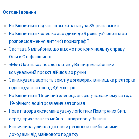
Останні новини
На Вінниччині під час пожежі загинула 85-річна жінка
На Вінниччині чоловіка засудили до 9 років ув’язнення за
розповсюдження дитячої порнографії
Застава 6 мільйонів: що відомо про кримінальну справу
Ольги Стефанішиної
«Моя Ластівка» не злетіла: як у Вінниці мільйонний
комунальний проєкт дійшов до ручки
Занижувала вартість землі у договорах: вінницька рієлторка
відшкодувала понад 4,6 млн грн
На Вінниччині 15-річний хлопець згорів у палаючому авто, а
19-річного водія розчавив автопоїзд
Нова підозра екскомандувачу логістики Повітряних Сил:
серед прихованого майна — квартири у Вінниці
Вінниччина увійшла до сімки регіонів із найбільшими
доходами від майнового податку