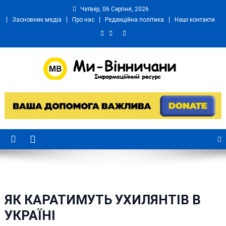
Skip
Четвер, 06 Серпня, 2026
to
Засновник медіа
Про нас
Редакційна політика
Наші контакти
content
Ми Вінничани
Незалежний інформаційний портал Вінничини
ЯК КАРАТИМУТЬ УХИЛЯНТІВ В
УКРАЇНІ