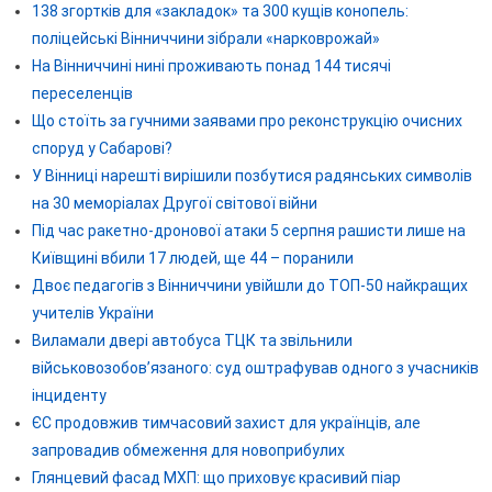
138 згортків для «закладок» та 300 кущів конопель:
поліцейські Вінниччини зібрали «нарковрожай»
На Вінниччині нині проживають понад 144 тисячі
переселенців
Що стоїть за гучними заявами про реконструкцію очисних
споруд у Сабарові?
У Вінниці нарешті вирішили позбутися радянських символів
на 30 меморіалах Другої світової війни
Під час ракетно-дронової атаки 5 серпня рашисти лише на
Київщині вбили 17 людей, ще 44 – поранили
Двоє педагогів з Вінниччини увійшли до ТОП-50 найкращих
учителів України
Виламали двері автобуса ТЦК та звільнили
військовозобов’язаного: суд оштрафував одного з учасників
інциденту
ЄС продовжив тимчасовий захист для українців, але
запровадив обмеження для новоприбулих
Глянцевий фасад МХП: що приховує красивий піар