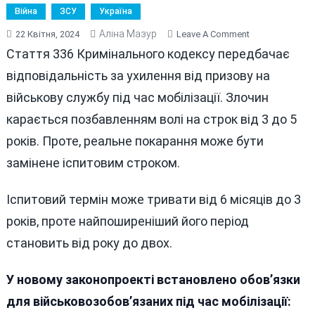
Війна
ЗСУ
Україна
Аліна Мазур
On
22 Квітня, 2024
Leave A Comment
ЯК
Стаття 336 Кримінального кодексу передбачає
КАРАТИМУТЬ
відповідальність за ухилення від призову на
УХИЛЯНТІВ
військову службу під час мобілізації. Злочин
В
УКРАЇНІ
карається позбавленням волі на строк від 3 до 5
років. Проте, реальне покарання може бути
замінене іспитовим строком.
Іспитовий термін може тривати від 6 місяців до 3
років, проте найпоширеніший його період
становить від року до двох.
У новому законопроекті встановлено обов’язки
для військовозобов’язаних під час мобілізації: