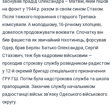
заснував прадід Олександра – Матвій, який пішов
на фронт у 1944 р. разом зі своїм сином Стахом.
Після тяжкого поранення старшого Трепака
комісували. А молодшому, 16-річному хлопцеві,
довелося продовжувати воювати. Спочатку він
бив фашистів як звичайний піхотинець, форсував
Одер, брав Берлін. Батько Олександра, Сергій
Стахович, теж був кадровим військовим —
проходив строкову службу розвідником-радистом
у 12-й окремій бригаді спеціального призначення
ГРУ ГШ. Потім була надстрокова служба та школа
прапорщиків. Закінчив службу начальником
радіостанції військ зв’язку Одеського військового
округу.