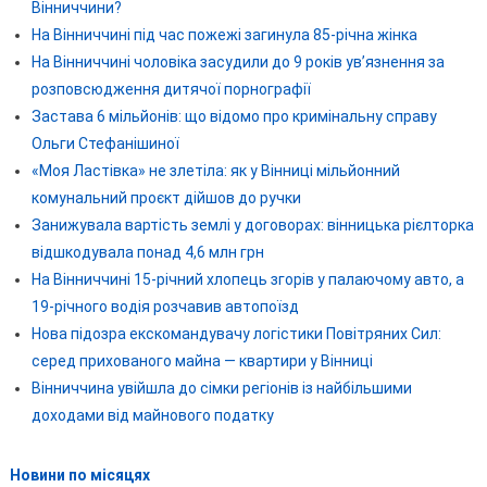
Вінниччини?
На Вінниччині під час пожежі загинула 85-річна жінка
На Вінниччині чоловіка засудили до 9 років ув’язнення за
розповсюдження дитячої порнографії
Застава 6 мільйонів: що відомо про кримінальну справу
Ольги Стефанішиної
«Моя Ластівка» не злетіла: як у Вінниці мільйонний
комунальний проєкт дійшов до ручки
Занижувала вартість землі у договорах: вінницька рієлторка
відшкодувала понад 4,6 млн грн
На Вінниччині 15-річний хлопець згорів у палаючому авто, а
19-річного водія розчавив автопоїзд
Нова підозра екскомандувачу логістики Повітряних Сил:
серед прихованого майна — квартири у Вінниці
Вінниччина увійшла до сімки регіонів із найбільшими
доходами від майнового податку
Новини по місяцях