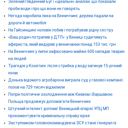
Зелений Південний Буг і «ідеальні» аналізи: що показали
проби води і про що вони не говорять
Негода наробила лиха на Вінниччині: дерева падали на
дороги й автомобілі
На Гайсинщині чоловік побив і пограбував рідну сестру
«Ваш родич потрапив у ДТП»: у Вінниці судитимуть
афериста, який видурив у вінничанки понад 153 тис. грн
На Вінниччині у липні зафіксовано майже 600 нападів тварин
на людей
Трагедія у Козятині: після стрибка у воду загинув 15-річний
юнак
Донька відомого агробарона виграла суд у газової компанії:
позов на 729 тисяч відхилили
Попри політичне охолодження між Києвом і Варшавою
Польща продовжує допомагати Вінниччині
Штучний інтелект допоміг Вінницькій єпархії УПЦ МП
прокоментувати кримінальну справу ієрея
Заступником головнокомандувача ЗСУ стане генерал із