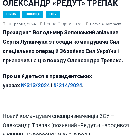
ОЛЕКСАНДР «РЕДУТ» ТРЕПАК
Війна
Вінниця
ЗСУ
Павло Сидорченко
On
10 Травня, 2024
Leave A Comment
СИЛИ
Президент Володимир Зеленський звільнив
СПЕЦО
Сергія Лупанчука з посади командувача Сил
ЗСУ
спеціальних операцій Збройних Сил України і
ОЧОЛИ
ВІННИ
призначив на цю посаду Олександра Трепака.
ОЛЕКС
«РЕДУТ
Про це йдеться в президентських
ТРЕПА
указах
№313/2024
і
№314/2024
.
Новий командувач спецпризначенців ЗСУ –
Олександр Трепак (позивний «Редут») народився
у Вінниці 15 вересня 1976 р. в родині