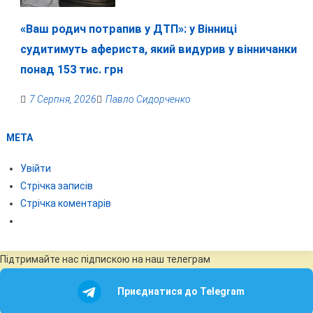
«Ваш родич потрапив у ДТП»: у Вінниці
судитимуть афериста, який видурив у вінничанки
понад 153 тис. грн
7 Серпня, 2026
Павло Сидорченко
МЕТА
Увійти
Стрічка записів
Стрічка коментарів
Підтримайте нас підпискою на наш телеграм
Приєднатися до Telegram