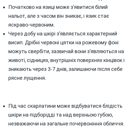
Початково на язиці може з’явитися білий
нальот, але з часом він зникає, і язик стає
яскраво-червоним.
Через добу на шкірі з’являється характерний
висип. Дрібні червоні цятки на рожевому фоні
можуть свербіти, зазвичай вони з’являються на
животі, сідницях, внутрішніх поверхнях кінцівок і
зникають через 3-7 днів, залишаючи після себе
рясне лущення.
Під час скарлатини може відбуватися блідість
шкіри на підборідді та над верхньою губою,
незважаючи на загальне почервоніння обличчя.