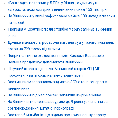
«Ваш родич потрапив у ДТП»: у Вінниці судитимуть
афериста, який видурив у вінничанки понад 153 тис. грн
На Вінниччині у липні зафіксовано майже 600 нападів тварин
на людей
Трагедія у Козятині: після стрибка у воду загинув 15-річний
юнак
Донька відомого агробарона виграла суд у газової компанії:
позов на 729 тисяч відхилили
Попри політичне охолодження між Києвом і Варшавою
Польща продовжує допомагати Вінниччині
Штучний інтелект допоміг Вінницькій єпархії УПЦ МП
прокоментувати кримінальну справу ієрея
Заступником головнокомандувача ЗСУ стане генерал із
Вінниччини?
На Вінниччині під час пожежі загинула 85-річна жінка
На Вінниччині чоловіка засудили до 9 років ув’язнення за
розповсюдження дитячої порнографії
Застава 6 мільйонів: що відомо про кримінальну справу