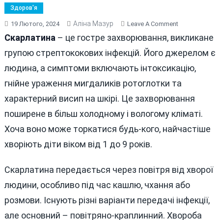
Здоров'я
Аліна Мазур
On
19 Лютого, 2024
Leave A Comment
СКАРЛАТИНА:
Скарлатина
– це гостре захворювання, викликане
СИМПТОМИ
групою стрептококових інфекцій. Його джерелом є
ТА
людина, а симптоми включають інтоксикацію,
ПРОФІЛАКТИ
гнійне ураження мигдаликів ротоглотки та
характерний висип на шкірі. Це захворювання
поширене в більш холодному і вологому кліматі.
Хоча воно може торкатися будь-кого, найчастіше
хворіють діти віком від 1 до 9 років.
Скарлатина передається через повітря від хворої
людини, особливо під час кашлю, чхання або
розмови. Існують різні варіанти передачі інфекції,
але основний – повітряно-краплинний. Хвороба