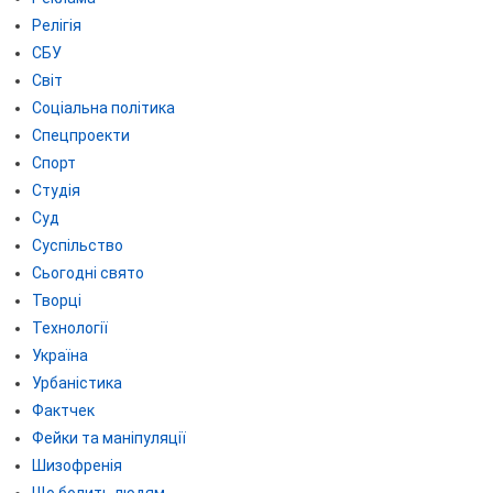
Релігія
СБУ
Світ
Соціальна політика
Спецпроекти
Спорт
Студія
Суд
Суспільство
Сьогодні свято
Творці
Технології
Україна
Урбаністика
Фактчек
Фейки та маніпуляції
Шизофренія
Що болить людям