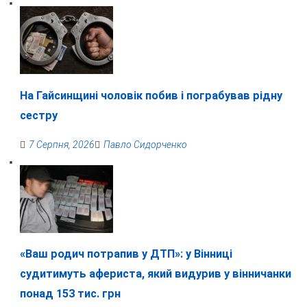
На Гайсинщині чоловік побив і пограбував рідну
сестру
7 Серпня, 2026
Павло Сидорченко
«Ваш родич потрапив у ДТП»: у Вінниці
судитимуть афериста, який видурив у вінничанки
понад 153 тис. грн