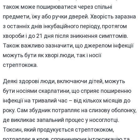
також може поширюватися через спільні
предмети, їжу або ручки дверей. Хворість заразна
з останніх днів інкубаційного періоду, протягом
хвороби і до 21 дня після зникнення симптомів.
Також важливо зазначити, що джерелом інфекції
можуть бути як хворі люди, так і носії
стрептокока.
Деякі здорові люди, включаючи дітей, можуть
бути носіями скарлатини, що сприяє поширенню
інфекції на тривалий час – від кількох місяців до
року. Сам збудник потрапляє на слизову оболонку,
де викликає запальний процес у носоглотці.
Токсин, який продукується стрептококом,
потрапляє в кров, спричиняючи інтоксикацію та