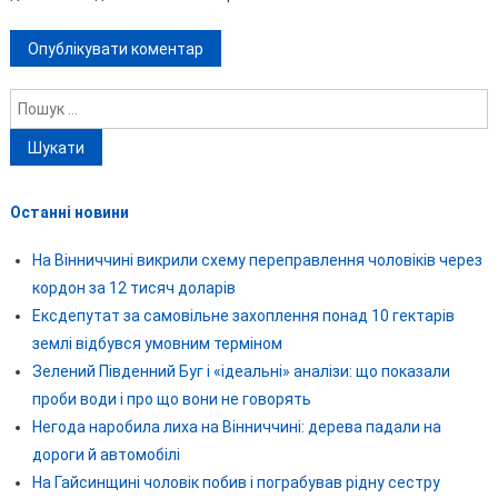
Пошук:
Останні новини
На Вінниччині викрили схему переправлення чоловіків через
кордон за 12 тисяч доларів
Ексдепутат за самовільне захоплення понад 10 гектарів
землі відбувся умовним терміном
Зелений Південний Буг і «ідеальні» аналізи: що показали
проби води і про що вони не говорять
Негода наробила лиха на Вінниччині: дерева падали на
дороги й автомобілі
На Гайсинщині чоловік побив і пограбував рідну сестру