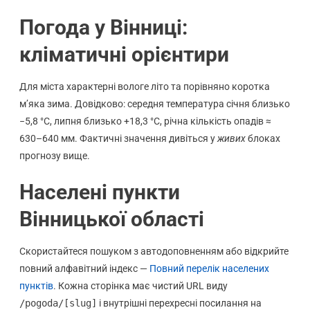
Погода у Вінниці:
кліматичні орієнтири
Для міста характерні вологе літо та порівняно коротка
м’яка зима. Довідково: середня температура січня близько
−5,8 °C, липня близько +18,3 °C, річна кількість опадів ≈
630–640 мм. Фактичні значення дивіться у
живих
блоках
прогнозу вище.
Населені пункти
Вінницької області
Скористайтеся пошуком з автодоповненням або відкрийте
повний алфавітний індекс —
Повний перелік населених
пунктів
. Кожна сторінка має чистий URL виду
/pogoda/[slug]
і внутрішні перехресні посилання на