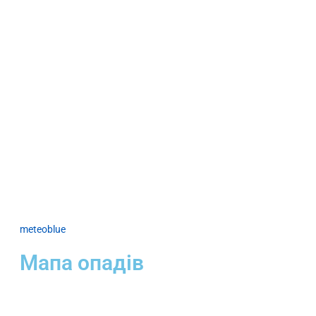
meteoblue
Мапа опадів