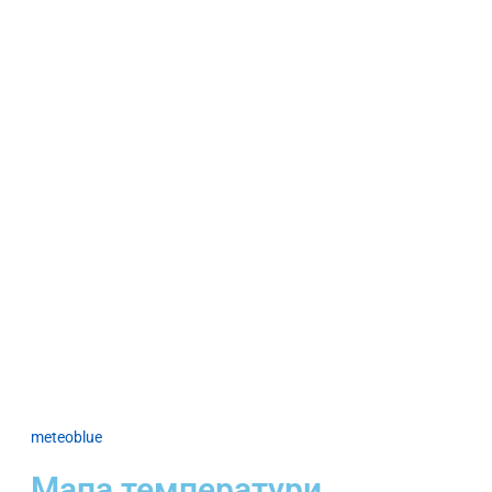
meteoblue
Мапа температури