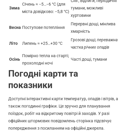
Сніг, відлиги; періодичні
Січень ≈ −5…−6 °C (для
Зима
тумани, можливі
міста довідково: −5,8 °C)
хуртовини
Перервні дощі, мінлива
Весна
Поступове потепління
хмарність
Грозові дощі;
переважна
Літо
Липень ≈ +25…+30 °C
частка річних опадів
Помірно тепла на старті;
Осінь
Часті дощі, тумани
прохолодні ночі
Погодні карти та
показники
Доступні інтерактивні карти температур, опадів і вітрів, а
також погодинні графіки. Це зручно для планування
поїздок, робіт на відкритому повітрі й заходів. У разі
офіційних штормових повідомлень сторінка підсвічує
попередження з посиланням на офіційні джерела.