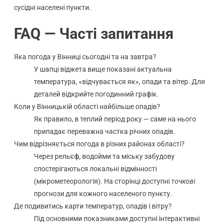
сусідні населені пункти.
FAQ — Часті запитання
Яка погода у Вінниці сьогодні та на завтра?
У шапці віджета вище показані актуальна
температура, «відчувається як», опади та вітер. Для
деталей відкрийте погодинний графік.
Коли у Вінницькій області найбільше опадів?
Як правило, в теплий період року — саме на нього
припадає переважна частка річних опадів.
Чим відрізняється погода в різних районах області?
Через рельєф, водойми та міську забудову
спостерігаються локальні відмінності
(мікрометеорологія). На сторінці доступні
точкові
прогнози для кожного населеного пункту.
Де подивитись карти температур, опадів і вітру?
Під основними показниками доступні інтерактивні