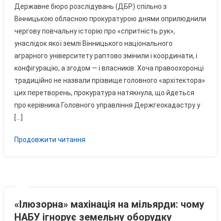
Державне бюро розслідувань (ДБР) спільно з
Землемір
Вінницькою обласною прокуратурою днями оприлюднили
Гройсмана
чергову повчальну історію про «спритність рук»,
Отримав
унаслідок якої землі Вінницького національного
Третю
Кримінальну
аграрного університету раптово змінили і координати, і
Справу
конфігурацію, а згодом — і власників. Хоча правоохоронці
традиційно не назвали прізвище головного «архітектора»
цих перетворень, прокуратура натякнула, що йдеться
про керівника Головного управління Держгеокадастру у
[…]
Продовжити читання
«Ілюзорна» махінація на мільярди: чому
НАБУ ігнорує земельну оборудку