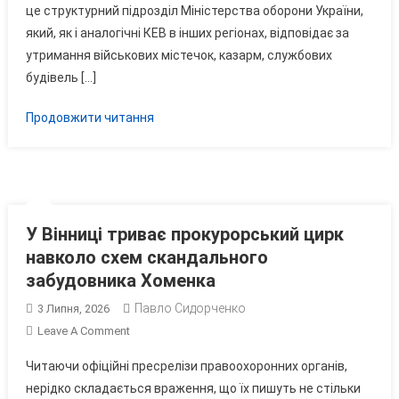
Тиловикам
це структурний підрозділ Міністерства оборони України,
ЗСУ
який, як і аналогічні КЕВ в інших регіонах, відповідає за
Масово
утримання військових містечок, казарм, службових
Оголосили
будівель […]
Нові
Підозри
Продовжити читання
У Вінниці триває прокурорський цирк
навколо схем скандального
забудовника Хоменка
Павло Сидорченко
3 Липня, 2026
On
Leave A Comment
У
Читаючи офіційні пресрелізи правоохоронних органів,
Вінниці
нерідко складається враження, що їх пишуть не стільки
Триває