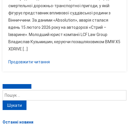
смертельної дорожньо-транспортної пригоди, у якій
Сину
Впливового
фігурує представник впливової суддівської родини з
Судді
Вінниччини. За даними «Absolution», аварія сталася
З
вдень 15 лютого 2026 року на автодорозі «Стрий –
Вінниччини,
Ізварине». Молодший юрист компанії LCF Law Group
Який
Владислав Кузьмишин, керуючи позашляховиком BMW X5
Спричинив
XDRIVE […]
Смерть
Доньки
Продовжити читання
Депутата
«ОПЗЖ»
Навігація
Старіші записи
Пошук:
за
записами
Останні новини