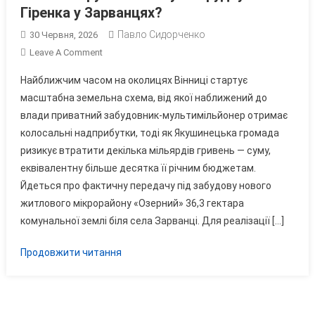
Гіренка у Зарванцях?
Павло Сидорченко
30 Червня, 2026
On
Leave A Comment
«Ілюзорна»
Найближчим часом на околицях Вінниці стартує
Махінація
масштабна земельна схема, від якої наближений до
На
влади приватний забудовник-мультимільйонер отримає
Мільярди:
колосальні надприбутки, тоді як Якушинецька громада
Чому
НАБУ
ризикує втратити декілька мільярдів гривень — суму,
Ігнорує
еквівалентну більше десятка її річним бюджетам.
Земельну
Йдеться про фактичну передачу під забудову нового
Оборудку
житлового мікрорайону «Озерний» 36,3 гектара
Гіренка
комунальної землі біля села Зарванці. Для реалізації […]
У
Зарванцях?
Продовжити читання