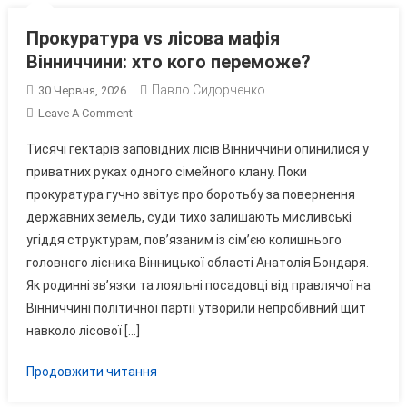
Прокуратура vs лісова мафія
Вінниччини: хто кого переможе?
Павло Сидорченко
30 Червня, 2026
On
Leave A Comment
Прокуратура
Тисячі гектарів заповідних лісів Вінниччини опинилися у
Vs
приватних руках одного сімейного клану. Поки
Лісова
прокуратура гучно звітує про боротьбу за повернення
Мафія
державних земель, суди тихо залишають мисливські
Вінниччини:
Хто
угіддя структурам, пов’язаним із сім’єю колишнього
Кого
головного лісника Вінницької області Анатолія Бондаря.
Переможе?
Як родинні зв’язки та лояльні посадовці від правлячої на
Вінниччині політичної партії утворили непробивний щит
навколо лісової […]
Продовжити читання