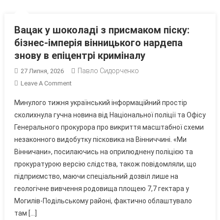
Вацак у шоколаді з присмаком піску:
бізнес-імперія вінницького нардепа
знову в епіцентрі криміналу
Павло Сидорченко
27 Липня, 2026
On
Leave A Comment
Вацак
Минулого тижня український інформаційний простір
У
сколихнула гучна новина від Національної поліції та Офісу
Шоколаді
Генерального прокурора про викриття масштабної схеми
З
незаконного видобутку пісковика на Вінниччині. «Ми
Присмаком
Піску:
Вінничани», посилаючись на оприлюднену поліцією та
Бізнес-
прокуратурою версію слідства, також повідомляли, що
Імперія
підприємство, маючи спеціальний дозвіл лише на
Вінницького
геологічне вивчення родовища площею 7,7 гектара у
Нардепа
Могилів-Подільському районі, фактично облаштувало
Знову
там […]
В