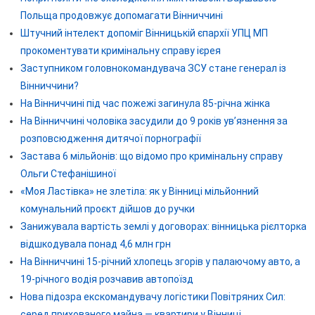
Польща продовжує допомагати Вінниччині
Штучний інтелект допоміг Вінницькій єпархії УПЦ МП
прокоментувати кримінальну справу ієрея
Заступником головнокомандувача ЗСУ стане генерал із
Вінниччини?
На Вінниччині під час пожежі загинула 85-річна жінка
На Вінниччині чоловіка засудили до 9 років ув’язнення за
розповсюдження дитячої порнографії
Застава 6 мільйонів: що відомо про кримінальну справу
Ольги Стефанішиної
«Моя Ластівка» не злетіла: як у Вінниці мільйонний
комунальний проєкт дійшов до ручки
Занижувала вартість землі у договорах: вінницька рієлторка
відшкодувала понад 4,6 млн грн
На Вінниччині 15-річний хлопець згорів у палаючому авто, а
19-річного водія розчавив автопоїзд
Нова підозра екскомандувачу логістики Повітряних Сил:
серед прихованого майна — квартири у Вінниці