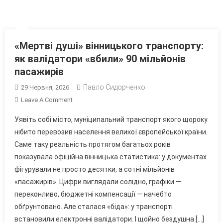
«Мертві душі» вінницького транспорту:
як валідатори «вбили» 90 мільйонів
пасажирів
Павло Сидорченко
29 Червня, 2026
On
Leave A Comment
«Мертві
Уявіть собі місто, муніципальний транспорт якого щороку
Душі»
нібито перевозив населення великої європейської країни.
Вінницького
Саме таку реальність протягом багатьох років
Транспорту:
показувала офіційна вінницька статистика: у документах
Як
Валідатори
фігурували не просто десятки, а сотні мільйонів
«вбили»
«пасажирів». Цифри виглядали солідно, графіки —
90
переконливо, бюджетні компенсації — начебто
Мільйонів
обґрунтовано. Але сталася «біда»: у транспорті
Пасажирів
встановили електронні валідатори. І щойно бездушна […]