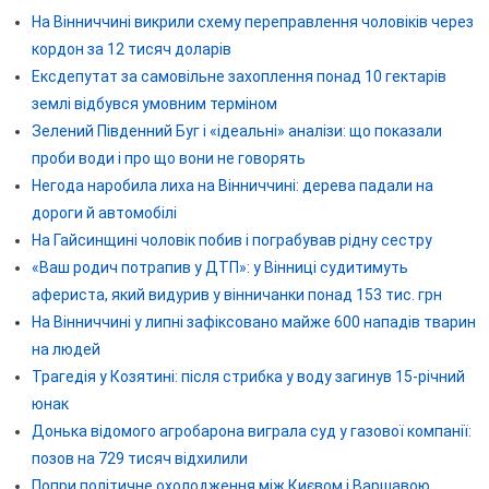
На Вінниччині викрили схему переправлення чоловіків через
кордон за 12 тисяч доларів
Ексдепутат за самовільне захоплення понад 10 гектарів
землі відбувся умовним терміном
Зелений Південний Буг і «ідеальні» аналізи: що показали
проби води і про що вони не говорять
Негода наробила лиха на Вінниччині: дерева падали на
дороги й автомобілі
На Гайсинщині чоловік побив і пограбував рідну сестру
«Ваш родич потрапив у ДТП»: у Вінниці судитимуть
афериста, який видурив у вінничанки понад 153 тис. грн
На Вінниччині у липні зафіксовано майже 600 нападів тварин
на людей
Трагедія у Козятині: після стрибка у воду загинув 15-річний
юнак
Донька відомого агробарона виграла суд у газової компанії:
позов на 729 тисяч відхилили
Попри політичне охолодження між Києвом і Варшавою