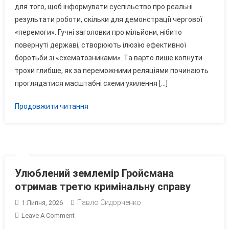
для того, щоб інформувати суспільство про реальні
Прокурорський
результати роботи, скільки для демонстрації чергової
Цирк
Навколо
«перемоги». Гучні заголовки про мільйони, нібито
Схем
повернуті державі, створюють ілюзію ефективної
Скандального
боротьби зі «схематозниками». Та варто лише копнути
Забудовника
трохи глибше, як за переможними реляціями починають
Хоменка
проглядатися масштабні схеми ухилення […]
Продовжити читання
Улюблений землемір Гройсмана
отримав третю кримінальну справу
Павло Сидорченко
1 Липня, 2026
On
Leave A Comment
Улюблений