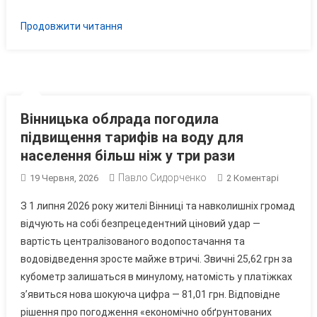
Продовжити читання
Вінницька облрада погодила
підвищення тарифів на воду для
населення більш ніж у три рази
Павло Сидорченко
До
19 Червня, 2026
2 Коментарі
Вінницьк
З 1 липня 2026 року жителі Вінниці та навколишніх громад
Облрада
відчують на собі безпрецедентний ціновий удар —
Погодил
вартість централізованого водопостачання та
Підвище
водовідведення зросте майже втричі. Звичні 25,62 грн за
Тарифів
На
кубометр залишаться в минулому, натомість у платіжках
Воду
з’явиться нова шокуюча цифра — 81,01 грн. Відповідне
Для
рішення про погодження «економічно обґрунтованих