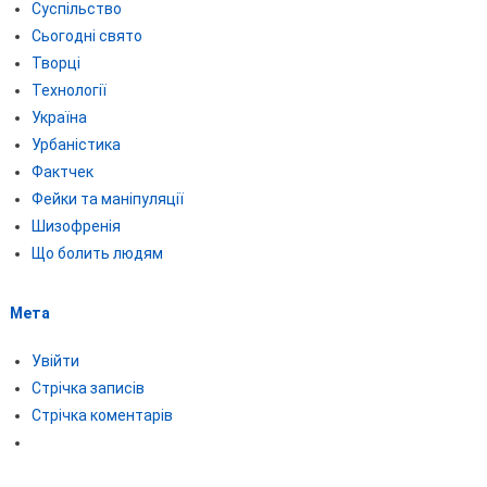
Суспільство
Сьогодні свято
Творці
Технології
Україна
Урбаністика
Фактчек
Фейки та маніпуляції
Шизофренія
Що болить людям
Мета
Увійти
Стрічка записів
Стрічка коментарів