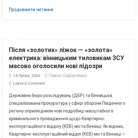
Епіцентрі
Продовжити читання
Криміналу
Після «золотих» ліжок — «золота»
електрика: вінницьким тиловикам ЗСУ
масово оголосили нові підозри
Павло Сидорченко
14 Липня, 2026
On
Leave A Comment
Після
Державне бюро розслідувань (ДБР) та Вінницька
«золотих»
спеціалізована прокуратура у сфері оборони Південного
Ліжок
регіону оприлюднили нові подробиці масштабного
—
кримінального провадження щодо Квартирно-
«золота»
Електрика:
експлуатаційного відділу (КЕВ) міста Вінниці. Як відомо,
Вінницьким
Квартирно-експлуатаційний відділ (КЕВ) міста Вінниці —