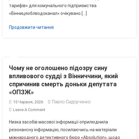
Населен
тарифів» для комунального підприємства
Більш
«Вінницяоблводоканал» очікувано […]
Ніж
У
Продовжити читання
Три
Рази
Чому не оголошено підозру сину
впливового судді з Вінниччини, який
спричинив смерть доньки депутата
«ОПЗЖ»
Павло Сидорченко
15 Червня, 2026
On
Leave A Comment
Чому
Низка засобів масової інформації оприлюднила
Не
резонансну інформацію, посилаючись на матеріали
Оголошено
міжнародного детективного бюро «Absolution», щодо
Підозру