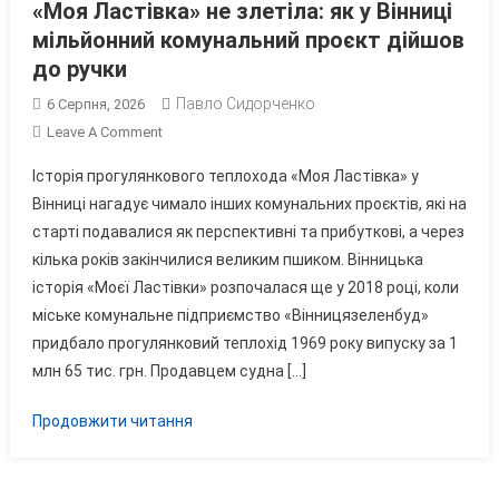
«Моя Ластівка» не злетіла: як у Вінниці
мільйонний комунальний проєкт дійшов
до ручки
Павло Сидорченко
6 Серпня, 2026
On
Leave A Comment
«Моя
Історія прогулянкового теплохода «Моя Ластівка» у
Ластівка»
Вінниці нагадує чимало інших комунальних проєктів, які на
Не
старті подавалися як перспективні та прибуткові, а через
Злетіла:
кілька років закінчилися великим пшиком. Вінницька
Як
У
історія «Моєї Ластівки» розпочалася ще у 2018 році, коли
Вінниці
міське комунальне підприємство «Вінницязеленбуд»
Мільйонний
придбало прогулянковий теплохід 1969 року випуску за 1
Комунальний
млн 65 тис. грн. Продавцем судна […]
Проєкт
Дійшов
Продовжити читання
До
Ручки