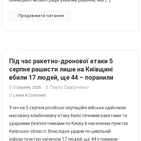
Вінницької міської ради ухвалив рішення, яке […]
Меморіалах
Другої
Продовжити читання
Світової
Війни
Під час ракетно-дронової атаки 5
серпня рашисти лише на Київщині
вбили 17 людей, ще 44 – поранили
Павло Сидорченко
5 Серпня, 2026
On
Leave A Comment
Під
У ніч на 5 серпня російські окупаційні війська здійснили
Час
масовану комбіновану атаку балістичними ракетами та
Ракетно-
ударними безпілотниками по Києву й населених пунктах
Дронової
Київської області. Внаслідок ударів по цивільній
Атаки
5
інфраструктурі загинули 17 людей, ще 44 отримали