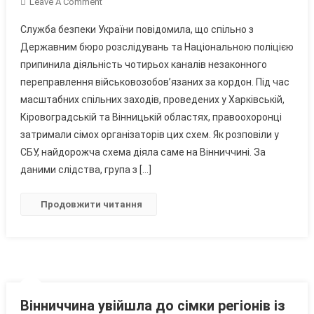
On
Leave A Comment
На
Служба безпеки України повідомила, що спільно з
Вінниччині
Державним бюро розслідувань та Національною поліцією
Викрили
припинила діяльність чотирьох каналів незаконного
Схему
переправлення військовозобов’язаних за кордон. Під час
Переправлення
Чоловіків
масштабних спільних заходів, проведених у Харківській,
Через
Кіровоградській та Вінницькій областях, правоохоронці
Кордон
затримали сімох організаторів цих схем. Як розповіли у
За
СБУ, найдорожча схема діяла саме на Вінниччині. За
12
даними слідства, група з […]
Тисяч
Доларів
Продовжити читання
Вінниччина увійшла до сімки регіонів із