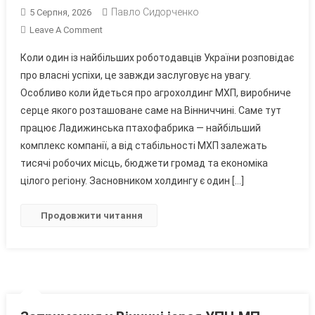
Павло Сидорченко
5 Серпня, 2026
On
Leave A Comment
Глянцевий
Коли один із найбільших роботодавців України розповідає
Фасад
про власні успіхи, це завжди заслуговує на увагу.
МХП:
Особливо коли йдеться про агрохолдинг МХП, виробниче
Що
серце якого розташоване саме на Вінниччині. Саме тут
Приховує
Красивий
працює Ладижинська птахофабрика — найбільший
Піар
комплекс компанії, а від стабільності МХП залежать
Найбільшого
тисячі робочих місць, бюджети громад та економіка
Роботодавця
цілого регіону. Засновником холдингу є один […]
Вінниччини?
Продовжити читання