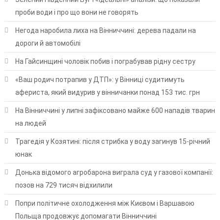
проби води і про що вони не говорять
Негода наробила лиха на Вінниччині: дерева падали на
дороги й автомобілі
На Гайсинщині чоловік побив і пограбував рідну сестру
«Ваш родич потрапив у ДТП»: у Вінниці судитимуть
афериста, який видурив у вінничанки понад 153 тис. грн
На Вінниччині у липні зафіксовано майже 600 нападів тварин
на людей
Трагедія у Козятині: після стрибка у воду загинув 15-річний
юнак
Донька відомого агробарона виграла суд у газової компанії:
позов на 729 тисяч відхилили
Попри політичне охолодження між Києвом і Варшавою
Польща продовжує допомагати Вінниччині