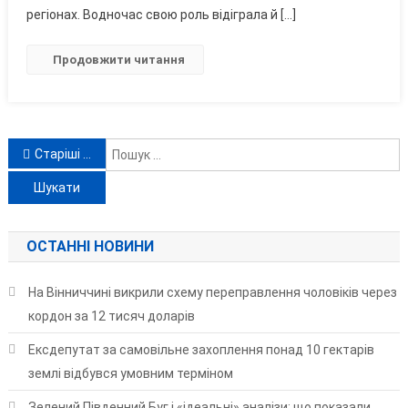
Що
регіонах. Водночас свою роль відіграла й […]
Відбувається
З
Продовжити читання
Медустановами
На
Вінниччині
Навігація
П
Старіші записи
за
записами
ОСТАННІ НОВИНИ
На Вінниччині викрили схему переправлення чоловіків через
кордон за 12 тисяч доларів
Ексдепутат за самовільне захоплення понад 10 гектарів
землі відбувся умовним терміном
Зелений Південний Буг і «ідеальні» аналізи: що показали