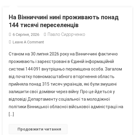
На Вінниччині нині проживають понад
144 тисячі переселенців
Павло Сидорченко
6 Серпня, 2026
On
Leave A Comment
На
Станом на 30 липня 2026 року на Вінниччині фактично
Вінниччині
проживають і зареєстровані в Єдиній інформаційній
Нині
системі 144 091 внутрішньо переміщена особа. Загалом
Проживають
від початку повномасштабного вторгнення область
Понад
144
прийняла понад 315 тисяч українців, які були змушені
Тисячі
залишити свої домівки через війну. Про це йдеться у
Переселенців
відповіді Департаменту соціальної та молодіжної
політики Вінницької обласної військової адміністрації на
[…]
Продовжити читання