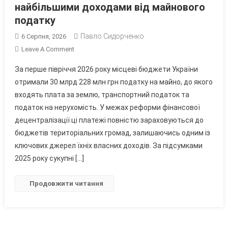
найбільшими доходами від майнового
податку
Павло Сидорченко
6 Серпня, 2026
On
Leave A Comment
Вінниччина
За перше півріччя 2026 року місцеві бюджети України
Увійшла
отримали 30 млрд 228 млн грн податку на майно, до якого
До
входять плата за землю, транспортний податок та
Сімки
податок на нерухомість. У межах реформи фінансової
Регіонів
Із
децентралізації ці платежі повністю зараховуються до
Найбільшими
бюджетів територіальних громад, залишаючись одним із
Доходами
ключових джерел їхніх власних доходів. За підсумками
Від
2025 року сукупні […]
Майнового
Податку
Продовжити читання