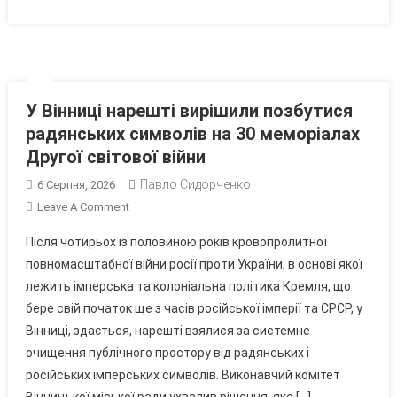
У Вінниці нарешті вирішили позбутися
радянських символів на 30 меморіалах
Другої світової війни
Павло Сидорченко
6 Серпня, 2026
On
Leave A Comment
У
Після чотирьох із половиною років кровопролитної
Вінниці
повномасштабної війни росії проти України, в основі якої
Нарешті
лежить імперська та колоніальна політика Кремля, що
Вирішили
бере свій початок ще з часів російської імперії та СРСР, у
Позбутися
Радянських
Вінниці, здається, нарешті взялися за системне
Символів
очищення публічного простору від радянських і
На
російських імперських символів. Виконавчий комітет
30