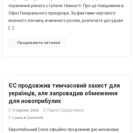
Серпня
поранення різного ступеня тяжкості. Про це повідомили в
Рашисти
Офісі Генерального прокурора. За фактами чергового
Лише
воєнного злочину, вчиненого росією, розпочато досудове
На
[…]
Київщині
Вбили
Продовжити читання
17
Людей,
Ще
44
–
Поранили
ЄС продовжив тимчасовий захист для
українців, але запровадив обмеження
для новоприбулих
Павло Сидорченко
5 Серпня, 2026
On
Leave A Comment
ЄС
Європейський Союз офіційно продовжив дію механізму
Продовжив