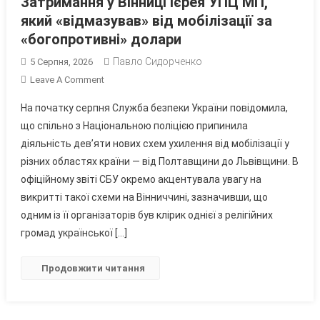
Затримання у Вінниці ієрея УПЦ МП,
який «відмазував» від мобілізації за
«богопротивні» долари
Павло Сидорченко
5 Серпня, 2026
On
Leave A Comment
Затримання
На початку серпня Служба безпеки України повідомила,
У
що спільно з Національною поліцією припинила
Вінниці
діяльність дев’яти нових схем ухилення від мобілізації у
Ієрея
різних областях країни — від Полтавщини до Львівщини. В
УПЦ
МП,
офіційному звіті СБУ окремо акцентувала увагу на
Який
викритті такої схеми на Вінниччині, зазначивши, що
«відмазував»
одним із її організаторів був клірик однієї з релігійних
Від
громад української […]
Мобілізації
За
Продовжити читання
«богопротивні»
Долари