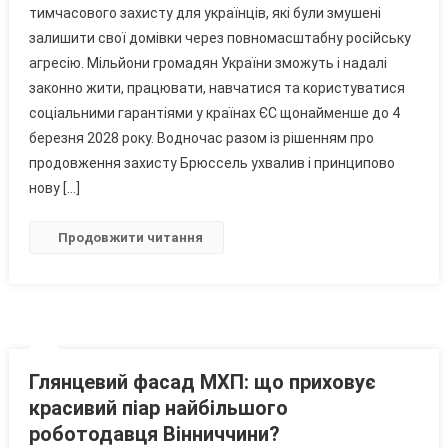
тимчасового захисту для українців, які були змушені
Тимчасовий
залишити свої домівки через повномасштабну російську
Захист
агресію. Мільйони громадян України зможуть і надалі
Для
Українців,
законно жити, працювати, навчатися та користуватися
Але
соціальними гарантіями у країнах ЄС щонайменше до 4
Запровадив
березня 2028 року. Водночас разом із рішенням про
Обмеження
продовження захисту Брюссель ухвалив і принципово
Для
нову […]
Новоприбулих
Продовжити читання
Глянцевий фасад МХП: що приховує
красивий піар найбільшого
роботодавця Вінниччини?