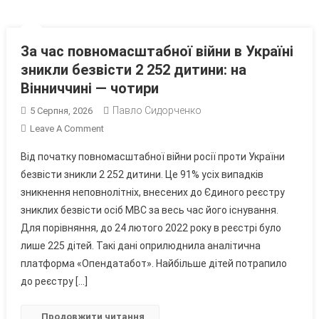
За час повномасштабної війни в Україні
зникли безвісти 2 252 дитини: на
Вінниччині — чотири
Павло Сидорченко
5 Серпня, 2026
On
Leave A Comment
За
Від початку повномасштабної війни росії проти України
Час
безвісти зникли 2 252 дитини. Це 91% усіх випадків
Повномасштабної
зникнення неповнолітніх, внесених до Єдиного реєстру
Війни
зниклих безвісти осіб МВС за весь час його існування.
В
Україні
Для порівняння, до 24 лютого 2022 року в реєстрі було
Зникли
лише 225 дітей. Такі дані оприлюднила аналітична
Безвісти
платформа «Опендатабот». Найбільше дітей потрапило
2
до реєстру […]
252
Дитини:
Продовжити читання