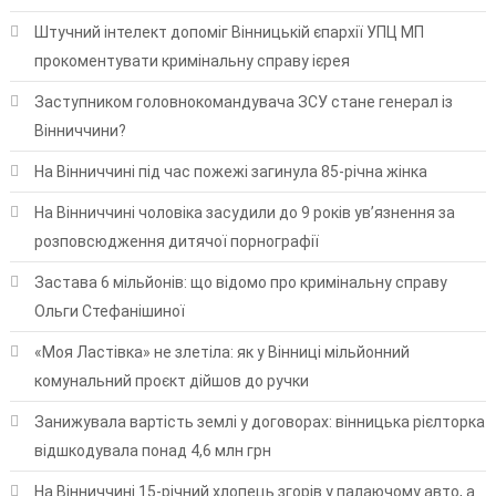
Штучний інтелект допоміг Вінницькій єпархії УПЦ МП
прокоментувати кримінальну справу ієрея
Заступником головнокомандувача ЗСУ стане генерал із
Вінниччини?
На Вінниччині під час пожежі загинула 85-річна жінка
На Вінниччині чоловіка засудили до 9 років ув’язнення за
розповсюдження дитячої порнографії
Застава 6 мільйонів: що відомо про кримінальну справу
Ольги Стефанішиної
«Моя Ластівка» не злетіла: як у Вінниці мільйонний
комунальний проєкт дійшов до ручки
Занижувала вартість землі у договорах: вінницька рієлторка
відшкодувала понад 4,6 млн грн
На Вінниччині 15-річний хлопець згорів у палаючому авто, а