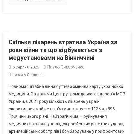
На
Вінниччині
—
Чотири
Скільки лікарень втратила Україна за
роки війни та що відбувається з
медустановами на Вінниччині
Павло Сидорченко
5 Серпня, 2026
On
Leave A Comment
Скільки
Повномасштабна війна суттєво змінила карту української
Лікарень
медицини. За даними Центру громадського здоров’я МОЗ
Втратила
України, з 2021 року кількість лікарень у країні
Україна
скоротилася майже на п’яту частину — з 1135 до 896.
За
Роки
Причини цього різні. Найтрагічніша — руйнування
Війни
медичних закладів унаслідок російських ракетних ударів,
Та
артилерійських обстрілів і бомбардувань у прифронтових