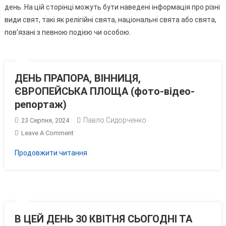
день. На цій сторінці можуть бути наведені інформація про різні
види свят, такі як релігійні свята, національні свята або свята,
пов’язані з певною подією чи особою.
ДЕНЬ ПРАПОРА, ВІННИЦЯ,
ЄВРОПЕЙСЬКА ПЛОЩА (фото-відео-
репортаж)
Павло Сидорченко
23 Серпня, 2024
On
Leave A Comment
ДЕНЬ
Продовжити читання
ПРАПОРА,
ВІННИЦЯ,
ЄВРОПЕЙСЬКА
ПЛОЩА
(фото-
Відео-
В ЦЕЙ ДЕНЬ 30 КВІТНЯ СЬОГОДНІ ТА
Репортаж)