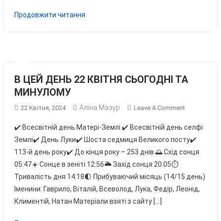
Продовжити читання
В ЦЕЙ ДЕНЬ 22 КВІТНЯ СЬОГОДНІ ТА
МИНУЛОМУ
Аліна Мазур
On
22 Квітня, 2024
Leave A Comment
В
✔️ Всесвітній день Матері-Землі ✔️ Всесвітній день селфі
ЦЕЙ
Землі✔️ День Луки✔️ Шоста седмиця Великого посту✔️
ДЕНЬ
113-й день року✔️ До кінця року – 253 днів 🌅 Схід сонця
22
05:47☀️ Сонце в зеніті 12:56🌥 Захід сонця 20:05⏱
КВІТНЯ
СЬОГОДНІ
Тривалість дня 14:18🌓 Прибуваючий місяць (14/15 день)
ТА
Іменини: Гаврило, Віталій, Всеволод, Лука, Федір, Леонід,
МИНУЛОМУ
Климентій, Натан Матеріали взяті з сайту […]