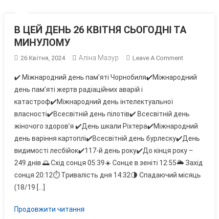
В ЦЕЙ ДЕНЬ 26 КВІТНЯ СЬОГОДНІ ТА
МИНУЛОМУ
Аліна Мазур
On
26 Квітня, 2024
Leave A Comment
В
✔️ Міжнародний день пам’яті Чорнобиля✔️Міжнародний
ЦЕЙ
день пам’яті жертв радіаційних аварій і
ДЕНЬ
катастроф✔️Міжнародний день інтелектуальної
26
власності✔️Всесвітній день пілотів✔️ Всесвітній день
КВІТНЯ
СЬОГОДНІ
жіночого здоров’я ✔️День шкали Ріхтера✔️Міжнародний
ТА
день варіння картоплі✔️Всесвітній день бурлеску✔️День
МИНУЛОМУ
видимості лесбійок✔️117-й день року✔️До кінця року –
249 днів 🌅 Схід сонця 05:39☀️ Сонце в зеніті 12:55🌥 Захід
сонця 20:12⏱ Тривалість дня 14:32🌗 Спадаючий місяць
(18/19 […]
Продовжити читання