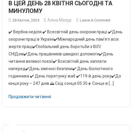
В ЦЕЙ ДЕНЬ 28 КВІТНЯ СЬОГОДНІ ТА
МИНУЛОМУ
Аліна Мазур
On
28 Квітня, 2024
Leave A Comment
В
✔️ Вербна неділя ✔️ Всесвітній день охорони праці ✔️День
ЦЕЙ
охорони праці в Україні✔️Міжнародний день пам’яті всіх
ДЕНЬ
жертв праці✔️Глобальний день боротьби з ВІЛ/
28
СНІДом✔️День працівників швидкої допомоги✔️День
КВІТНЯ
СЬОГОДНІ
читання великої поезії✔️ Всесвітній день заплати
ТА
наперед✔️День хімічної безпеки✔️ День біологічного
МИНУЛОМУ
годинника ✔️ День порятунку жаб ✔️119-й день року✔️До
кінця року – 247 днів 🌅 Схід сонця 05:35☀️ Сонце в […]
Продовжити читання