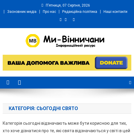
Skip
П’ятниця, 07 Серпня, 2026
to
Засновник медіа
Про нас
Редакційна політика
Наші контакти
content
Ми Вінничани
Незалежний інформаційний портал Вінничини
КАТЕГОРІЯ:
СЬОГОДНІ СВЯТО
Категорія сьогодні відзначають може бути корисною для тих,
хто хоче дізнатися про те, які свята відзначаються у світі в цей