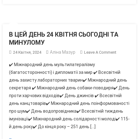
В ЦЕЙ ДЕНЬ 24 КВІТНЯ СЬОГОДНІ ТА
МИНУЛОМУ
Аліна Мазур
On
24 Квітня, 2024
Leave A Comment
В
✔️ Міжнародний день мультилатералізму
ЦЕЙ
(багатосторонності) і дипломатії за мир ✔️ Всесвітній
ДЕНЬ
день захисту лабораторних тварин✔️ Міжнародний день
24
секретаря ✔️ Міжнародний день собаки-поводиря✔️ День
КВІТНЯ
СЬОГОДНІ
проти харчових відходів✔️ День джинсів ✔️ Всесвітній
ТА
день канцтоварів✔️ Міжнародний день поінформованості
МИНУЛОМУ
про шум✔️ День водопровідника✔️ Всесвітній тиждень
імунізації✔️ Міжнародний день солідарності молоді✔️ 115-
й день року✔️ До кінця року – 251 день […]