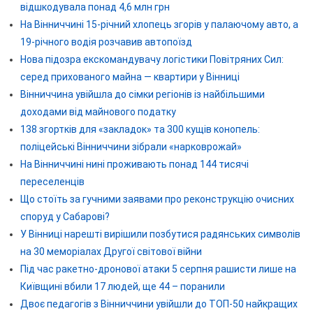
відшкодувала понад 4,6 млн грн
На Вінниччині 15-річний хлопець згорів у палаючому авто, а
19-річного водія розчавив автопоїзд
Нова підозра екскомандувачу логістики Повітряних Сил:
серед прихованого майна — квартири у Вінниці
Вінниччина увійшла до сімки регіонів із найбільшими
доходами від майнового податку
138 згортків для «закладок» та 300 кущів конопель:
поліцейські Вінниччини зібрали «нарковрожай»
На Вінниччині нині проживають понад 144 тисячі
переселенців
Що стоїть за гучними заявами про реконструкцію очисних
споруд у Сабарові?
У Вінниці нарешті вирішили позбутися радянських символів
на 30 меморіалах Другої світової війни
Під час ракетно-дронової атаки 5 серпня рашисти лише на
Київщині вбили 17 людей, ще 44 – поранили
Двоє педагогів з Вінниччини увійшли до ТОП-50 найкращих