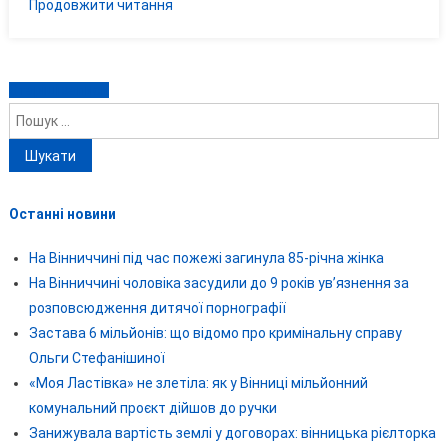
Продовжити читання
Навігація
Старіші записи
Пошук:
за
записами
Останні новини
На Вінниччині під час пожежі загинула 85-річна жінка
На Вінниччині чоловіка засудили до 9 років ув’язнення за
розповсюдження дитячої порнографії
Застава 6 мільйонів: що відомо про кримінальну справу
Ольги Стефанішиної
«Моя Ластівка» не злетіла: як у Вінниці мільйонний
комунальний проєкт дійшов до ручки
Занижувала вартість землі у договорах: вінницька рієлторка