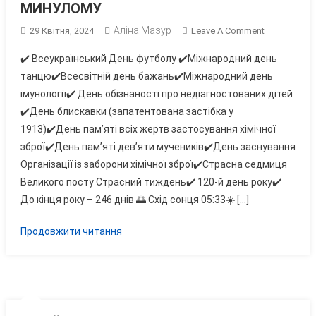
МИНУЛОМУ
Аліна Мазур
On
29 Квітня, 2024
Leave A Comment
В
✔️ Всеукраїнський День футболу ✔️Міжнародний день
ЦЕЙ
танцю✔️Всесвітній день бажань✔️Міжнародний день
ДЕНЬ
імунології✔️ День обізнаності про недіагностованих дітей
29
✔️День блискавки (запатентована застібка у
КВІТНЯ
СЬОГОДНІ
1913)✔️День пам’яті всіх жертв застосування хімічної
ТА
зброї✔️День пам’яті дев’яти мучеників✔️День заснування
МИНУЛОМУ
Організації із заборони хімічної зброї✔️Страсна седмиця
Великого посту Страсний тиждень✔️ 120-й день року✔️
До кінця року – 246 днів 🌅 Схід сонця 05:33☀️ […]
Продовжити читання