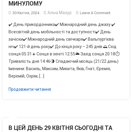
МИНУЛОМУ
Аліна Мазур
On
30 Квітня, 2024
Leave A Comment
В
✔️ День прикордонника✔️ Міжнародний день джазу ✔️
ЦЕЙ
Всесвітній день мобільності та доступності✔️ День
ДЕНЬ
зачіски✔️ Міжнародний день свічкаря✔️ Вальпургієва
30
ніч✔️ 121-й день року✔️ До кінця року – 245 днів 🌅 Схід
КВІТНЯ
СЬОГОДНІ
сонця 05:31☀️ Сонце в зеніті 12:55🌥 Захід сонця 20:18⏱
ТА
Тривалість дня 14:46🌗 Спадаючий місяць (21/22 день)
МИНУЛОМУ
Іменини: Василь, Максим, Микита, Яків, Гнат, Єремія,
Веремій, Охрім, […]
Продовжити читання
В ЦЕЙ ДЕНЬ 29 КВІТНЯ СЬОГОДНІ ТА