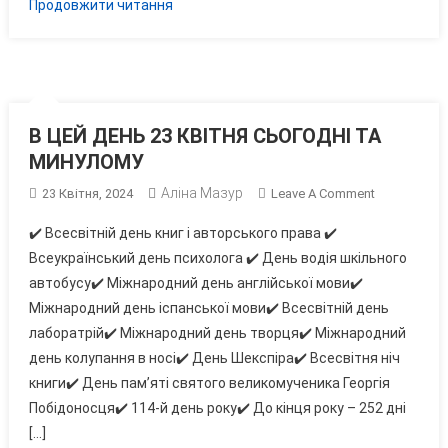
Продовжити читання
В ЦЕЙ ДЕНЬ 23 КВІТНЯ СЬОГОДНІ ТА
МИНУЛОМУ
Аліна Мазур
On
23 Квітня, 2024
Leave A Comment
В
✔️ Всесвітній день книг і авторського права ✔️
ЦЕЙ
Всеукраїнський день психолога ✔️ День водія шкільного
ДЕНЬ
автобусу✔️ Міжнародний день англійської мови✔️
23
Міжнародний день іспанської мови✔️ Всесвітній день
КВІТНЯ
СЬОГОДНІ
лаборатрій✔️ Міжнародний день творця✔️ Міжнародний
ТА
день колупання в носі✔️ День Шекспіра✔️ Всесвітня ніч
МИНУЛОМУ
книги✔️ День пам’яті святого великомученика Георгія
Побідоносця✔️ 114-й день року✔️ До кінця року – 252 дні
[…]