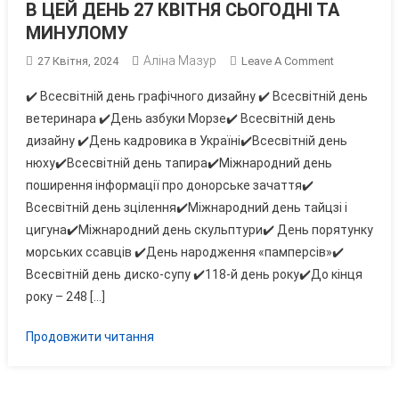
В ЦЕЙ ДЕНЬ 27 КВІТНЯ СЬОГОДНІ ТА
МИНУЛОМУ
Аліна Мазур
On
27 Квітня, 2024
Leave A Comment
В
✔️ Всесвітній день графічного дизайну ✔️ Всесвітній день
ЦЕЙ
ветеринара ✔️День азбуки Морзе✔️ Всесвітній день
ДЕНЬ
дизайну ✔️День кадровика в Україні✔️Всесвітній день
27
нюху✔️Всесвітній день тапира✔️Міжнародний день
КВІТНЯ
СЬОГОДНІ
поширення інформації про донорське зачаття✔️
ТА
Всесвітній день зцілення✔️Міжнародний день тайцзі і
МИНУЛОМУ
цигуна✔️Міжнародний день скульптури✔️ День порятунку
морських ссавців ✔️День народження «памперсів»✔️
Всесвітній день диско-супу ✔️118-й день року✔️До кінця
року – 248 […]
Продовжити читання