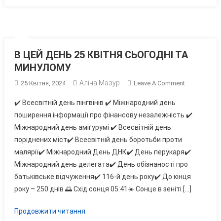
В ЦЕЙ ДЕНЬ 25 КВІТНЯ СЬОГОДНІ ТА
МИНУЛОМУ
Аліна Мазур
On
25 Квітня, 2024
Leave A Comment
В
✔️ Всесвітній день пінгвінів ✔️ Міжнародний день
ЦЕЙ
поширення інформації про фінансову незалежність ✔️
ДЕНЬ
Міжнародний день аміґурумі ✔️ Всесвітній день
25
поріднених міст✔️ Всесвітній день боротьби проти
КВІТНЯ
СЬОГОДНІ
малярії✔️ Міжнародний День ДНК✔️ День перукаря✔️
ТА
Міжнародний день делегата✔️ День обізнаності про
МИНУЛОМУ
батьківське відчуження✔️ 116-й день року✔️ До кінця
року – 250 днів 🌅 Схід сонця 05:41☀️ Сонце в зеніті […]
Продовжити читання