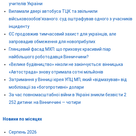
учителів України
Виламали двері автобуса ТЦК та звільнили
військовозобов’язаного: суд оштрафував одного з учасників
інциденту
ЄС продовжив тимчасовий захист для українців, але
запровадив обмеження для новоприбулих
Глянцевий фасад МХП: що приховує красивий піар
найбільшого роботодавця Вінниччини?
«Велике будівництво» ніколи не закінчується: вінницька
«Автострада» знову отримала сотні мільйонів
Затримання у Вінниці ієрея УПЦ МП, який «відмазував» від
мобілізації за «богопротивні» долари
За час повномасштабної війни в Україні зникли безвісти 2
252 дитини: на Вінниччині — чотири
Новини по місяцях
Серпень 2026