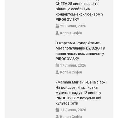
CHEEV 25 липня вразить
відбувся умовним терміном
Вінницю особливим
7 Серпня, 2026
Павло Сидорченко
концертом-ексклюзивом у
PIROGOV SKY
25 Липня, 2026
Копач Софія
З жартами і суперхітами!
Мегапопулярний DZIDZIO 18
Вінниця
Вінничина
липня чекає всіх вінничан у
PIROGOV SKY
Зелений Південний Буг і «ідеальні»
17 Липня, 2026
аналізи: що показали проби води і
Копач Софія
про що вони не говорять
«Mamma Maria»і «Bella ciao»!
7 Серпня, 2026
Павло Сидорченко
На концерті «Італійська
музика в саду» 12 липня у
PIROGOV SKY почуємо всі
культові хіти
11 Липня, 2026
Копач Софія