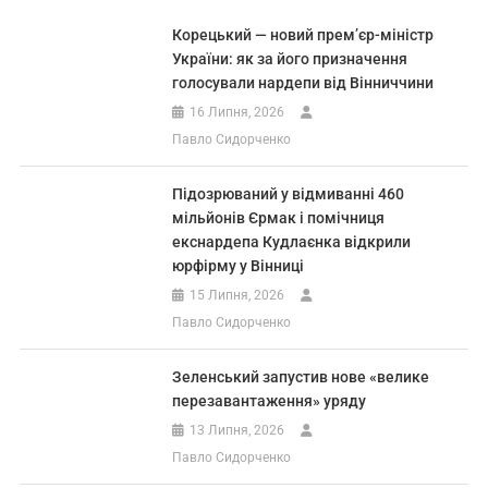
Корецький — новий прем’єр-міністр
України: як за його призначення
голосували нардепи від Вінниччини
16 Липня, 2026
Павло Сидорченко
Підозрюваний у відмиванні 460
мільйонів Єрмак і помічниця
екснардепа Кудлаєнка відкрили
юрфірму у Вінниці
15 Липня, 2026
Павло Сидорченко
Зеленський запустив нове «велике
перезавантаження» уряду
13 Липня, 2026
Павло Сидорченко