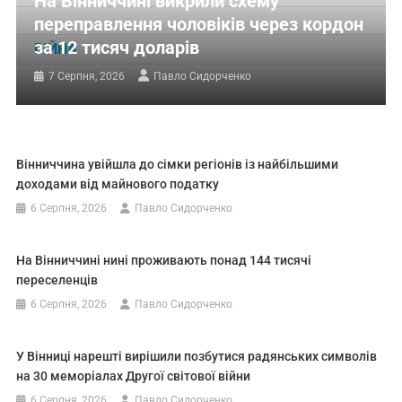
На Вінниччині викрили схему
переправлення чоловіків через кордон
за 12 тисяч доларів
ВІЙНА
7 Серпня, 2026
Павло Сидорченко
Вінниччина увійшла до сімки регіонів із найбільшими
доходами від майнового податку
6 Серпня, 2026
Павло Сидорченко
На Вінниччині нині проживають понад 144 тисячі
переселенців
6 Серпня, 2026
Павло Сидорченко
У Вінниці нарешті вирішили позбутися радянських символів
на 30 меморіалах Другої світової війни
6 Серпня, 2026
Павло Сидорченко