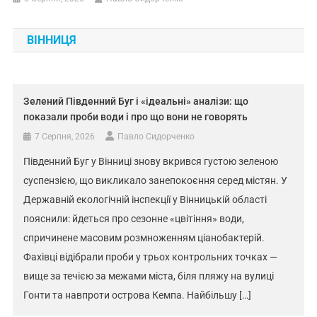
ВІННИЦЯ
Зелений Південний Буг і «ідеальні» аналізи: що
показали проби води і про що вони не говорять
7 Серпня, 2026
Павло Сидорченко
Південний Буг у Вінниці знову вкрився густою зеленою
суспензією, що викликало занепокоєння серед містян. У
Державній екологічній інспекції у Вінницькій області
пояснили: йдеться про сезонне «цвітіння» води,
спричинене масовим розмноженням ціанобактерій.
Фахівці відібрали проби у трьох контрольних точках —
вище за течією за межами міста, біля пляжу на вулиці
Гонти та навпроти острова Кемпа. Найбільшу […]