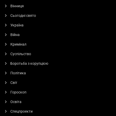
Вінниця
Сьогодні свято
Україна
Вінничина
Освіта
Двоє педагогів з Вінниччини увійшли
Війна
до ТОП-50 найкращих учителів
Кримінал
України
Суспільство
5 Серпня, 2026
Павло Сидорченко
Боротьба з корупцією
Політика
Світ
Гороскоп
Освіта
Спецпроекти