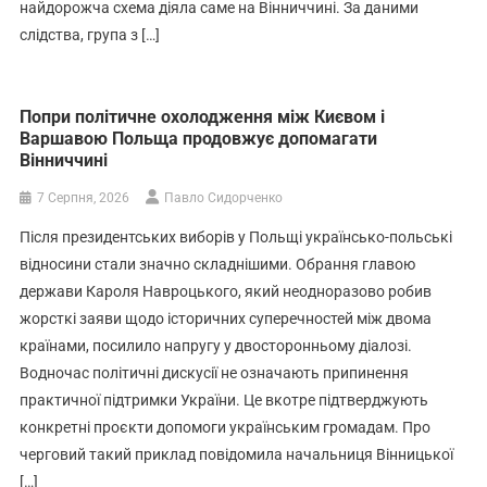
найдорожча схема діяла саме на Вінниччині. За даними
слідства, група з […]
Попри політичне охолодження між Києвом і
Варшавою Польща продовжує допомагати
Вінниччині
7 Серпня, 2026
Павло Сидорченко
Після президентських виборів у Польщі українсько-польські
відносини стали значно складнішими. Обрання главою
держави Кароля Навроцького, який неодноразово робив
жорсткі заяви щодо історичних суперечностей між двома
країнами, посилило напругу у двосторонньому діалозі.
Водночас політичні дискусії не означають припинення
практичної підтримки України. Це вкотре підтверджують
конкретні проєкти допомоги українським громадам. Про
черговий такий приклад повідомила начальниця Вінницької
[…]