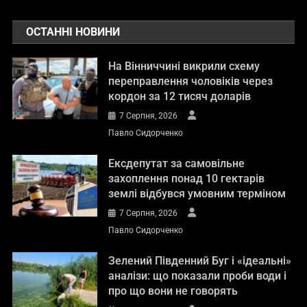
ОСТАННІ НОВИНИ
На Вінниччині викрили схему
переправлення чоловіків через
кордон за 12 тисяч доларів
7 Серпня, 2026
Павло Сидорченко
Вінничина
Освіта
Ексдепутат за самовільне
захоплення понад 10 гектарів
Ладижинський школяр представляв
землі відбувся умовним терміном
Україну на престижному
7 Серпня, 2026
міжнародному математичному
Павло Сидорченко
чемпіонаті
29 Липня, 2026
Павло Сидорченко
Зелений Південний Буг і «ідеальні»
аналізи: що показали проби води і
про що вони не говорять