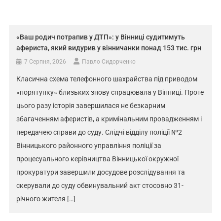
«Ваш родич потрапив у ДТП»: у Вінниці судитимуть
афериста, який видурив у вінничанки понад 153 тис. грн
7 Серпня, 2026
Павло Сидорченко
Класична схема телефонного шахрайства під приводом
«порятунку» близьких знову спрацювала у Вінниці. Проте
цього разу історія завершилася не безкарним
збагаченням аферистів, а кримінальним провадженням і
передачею справи до суду. Слідчі відділу поліції №2
Вінницького районного управління поліції за
процесуального керівництва Вінницької окружної
прокуратури завершили досудове розслідування та
скерували до суду обвинувальний акт стосовно 31-
річного жителя […]