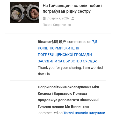
На Гайсинщині чоловік побив і
пограбував рідну сестру
7 Серпня, 2026
Павло Сидорченко
Binance创建账户
commented on
7,5
РОКІВ ТЮРМИ: ЖИТЕЛЯ
ПОГРЕБИЩЕНСЬКОЇ ГРОМАДИ
ЗАСУДИЛИ ЗА ВБИВСТВО СУСІДА
:
Thank you for your sharing. I am worried
that I la
Попри політичне охолодження між
Києвом і Варшавою Польща
продовжує допомагати Вінниччині |
Головні новини Ми Вінничани
commented on
Тисячі поляків викупили