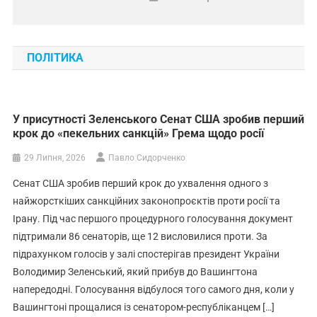
Вінничина
Негода наробила лиха на Вінниччині:
дерева падали на дороги й
ПОЛІТИКА
автомобілі
7 Серпня, 2026
Павло Сидорченко
У присутності Зеленського Сенат США зробив перший
крок до «пекельних санкцій» Грема щодо росії
29 Липня, 2026
Павло Сидорченко
Сенат США зробив перший крок до ухвалення одного з
найжорсткіших санкційних законопроєктів проти росії та
Ірану. Під час першого процедурного голосування документ
підтримали 86 сенаторів, ще 12 висловилися проти. За
підрахунком голосів у залі спостерігав президент України
Володимир Зеленський, який прибув до Вашингтона
напередодні. Голосування відбулося того самого дня, коли у
Вашингтоні прощалися із сенатором-республіканцем […]