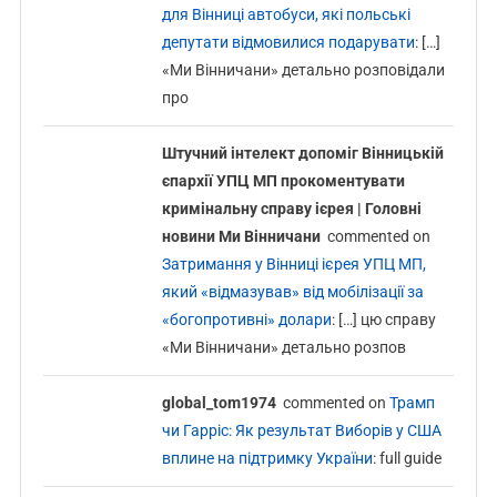
для Вінниці автобуси, які польські
депутати відмовилися подарувати
: […]
«Ми Вінничани» детально розповідали
про
Штучний інтелект допоміг Вінницькій
єпархії УПЦ МП прокоментувати
кримінальну справу ієрея | Головні
новини Ми Вінничани
commented on
Затримання у Вінниці ієрея УПЦ МП,
який «відмазував» від мобілізації за
«богопротивні» долари
: […] цю справу
«Ми Вінничани» детально розпов
global_tom1974
commented on
Трамп
чи Гарріс: Як результат Виборів у США
вплине на підтримку України
: full guide