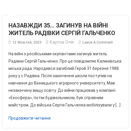
НАЗАВЖДИ 35… ЗАГИНУВ НА ВІЙНІ
ЖИТЕЛЬ РАДІВКИ СЕРГІЙ ГАЛЬЧЕНКО
Карпов Олег
On
12 Жовтня, 2023
Leave A Comment
НАЗАВЖД
На війні з російськими окупантами загинув житель
35…
Радівки Сергій Гальченко. Про це повідомляє Калинівська
ЗАГИНУВ
міська рада. Народився загиблий Герой 31 березня 1988
НА
року у с.Радівка. Після закінчення школи поступив на
ВІЙНІ
ЖИТЕЛЬ
навчання до Вінницького аграрного університету. Мав
РАДІВКИ
незакінчену вищу освіту. До війни працював у компанії
СЕРГІЙ
«Екосфера», потім будівельником, був справним
ГАЛЬЧЕН
майстром. До війська Сергія Гальченка мобілізували у […]
Продовжити читання