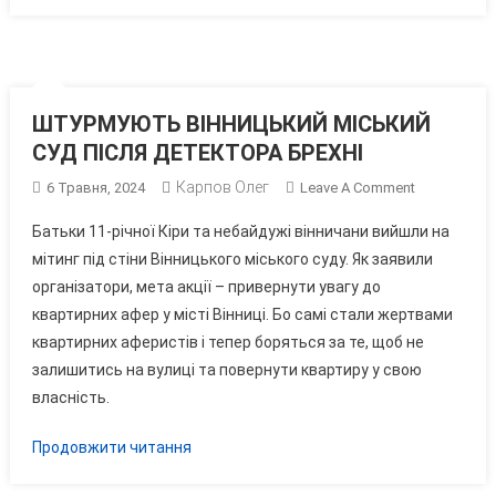
ШТУРМУЮТЬ ВІННИЦЬКИЙ МІСЬКИЙ
СУД ПІСЛЯ ДЕТЕКТОРА БРЕХНІ
Карпов Олег
On
6 Травня, 2024
Leave A Comment
ШТУРМУЮТ
Батьки 11-річної Кіри та небайдужі вінничани вийшли на
ВІННИЦЬКИ
мітинг під стіни Вінницького міського суду. Як заявили
МІСЬКИЙ
організатори, мета акції – привернути увагу до
СУД
квартирних афер у місті Вінниці. Бо самі стали жертвами
ПІСЛЯ
ДЕТЕКТОРА
квартирних аферистів і тепер боряться за те, щоб не
БРЕХНІ
залишитись на вулиці та повернути квартиру у свою
власність.
Продовжити читання