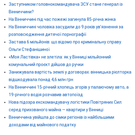
Заступником головнокомандувача ЗСУ стане генерал із
Вінниччини?
На Вінниччині під час пожежі загинула 85-річна жінка
На Вінниччині чоловіка засудили до 9 років ув’язнення за
розповсюдження дитячої порнографії
Застава 6 мільйонів: що відомо про кримінальну справу
Ольги Стефанішиної
«Моя Ластівка» не злетіла: як у Вінниці мільйонний
комунальний проєкт дійшов до ручки
Занижувала вартість землі у договорах: вінницька рієлторка
відшкодувала понад 4,6 млн грн
На Вінниччині 15-річний хлопець згорів у палаючому авто, а
19-річного водія розчавив автопоїзд
Нова підозра екскомандувачу логістики Повітряних Сил:
серед прихованого майна — квартири у Вінниці
Вінниччина увійшла до сімки регіонів із найбільшими
доходами від майнового податку