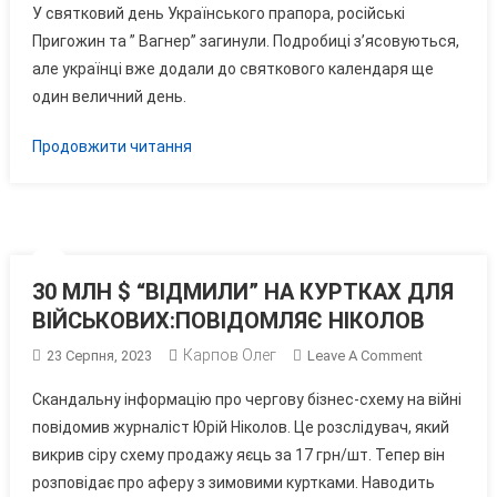
У святковий день Українського прапора, російські
ПРИГОЖИ
Пригожин та ” Вагнер” загинули. Подробиці з’ясовуються,
ТА
але українці вже додали до святкового календаря ще
“ВАГНЕР”
один величний день.
ЗАГИНУЛИ
В
Продовжити читання
АВІАТРОЩІ
30 МЛН $ “ВІДМИЛИ” НА КУРТКАХ ДЛЯ
ВІЙСЬКОВИХ:ПОВІДОМЛЯЄ НІКОЛОВ
Карпов Олег
On
23 Серпня, 2023
Leave A Comment
30
Скандальну інформацію про чергову бізнес-схему на війні
МЛН
повідомив журналіст Юрій Ніколов. Це розслідувач, який
$
викрив сіру схему продажу яєць за 17 грн/шт. Тепер він
“ВІДМИЛИ
розповідає про аферу з зимовими куртками. Наводить
НА