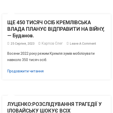
ЩЕ 450 ТИСЯЧ ОСІБ КРЕМЛІВСЬКА
ВЛАДА ПЛАНУЄ ВІДПРАВИТИ НА ВІЙНУ,
— Буданов.
Карпов Олег
On
25 Серпня, 2023
Leave A Comment
ЩЕ
Восени 2022 року режим Кремля зумів мобілізувати
450
навколо 350 тисяч осіб.
ТИСЯЧ
ОСІБ
Продовжити читання
КРЕМЛІВС
ВЛАДА
ПЛАНУЄ
ВІДПРАВИ
НА
ВІЙНУ,
ЛУЦЕНКО:РОЗСЛІДУВАННЯ ТРАГЕДІЇ У
— Буданов.
ІЛОВАЙСЬКУ ШОКУЄ ВСІХ