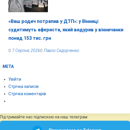
«Ваш родич потрапив у ДТП»: у Вінниці
судитимуть афериста, який видурив у вінничанки
понад 153 тис. грн
7 Серпня, 2026
Павло Сидорченко
МЕТА
Увійти
Стрічка записів
Стрічка коментарів
Підтримайте нас підпискою на наш телеграм