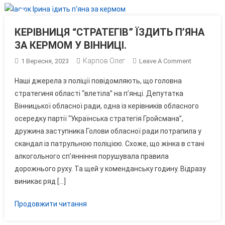
Вінниці
КЕРІВНИЦЯ “СТРАТЕГІВ” ЇЗДИТЬ П’ЯНА
ЗА КЕРМОМ У ВІННИЦІ.
Карпов Олег
On
1 Вересня, 2023
Leave A Comment
КЕРІВНИЦЯ
Наші джерела з поліції повідомляють, що головна
“СТРАТЕГІВ
стратегиня області “влетіла” на п’янці. Депутатка
ЇЗДИТЬ
Вінницької обласної ради, одна із керівників обласного
П’ЯНА
осередку партії “Українська стратегія Гройсмана”,
ЗА
КЕРМОМ
дружина заступника Голови обласної ради потрапила у
У
скандал із патрульною поліцією. Схоже, що жінка в стані
ВІННИЦІ.
алкогольного сп’янніння порушувала правила
дорожнього руху. Та щей у коменданську годину. Відразу
виникає ряд […]
Продовжити читання