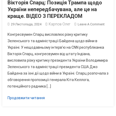
Вікторія Спарц: Позиція Трампа щодо
України непередбачувана, але це на
краще. ВІДЕО З ПЕРЕКЛАДОМ
Карпов Олег
On
29 Листопада, 2024
Leave A Comment
Вікторі
Конгресвумен Спарц висловлює різку критику
Спарц:
Зеленського та адміністрації Байдена щодо війни в
Позиці
Україні. У нещодавньому інтерв’ю на CNN республіканка
Трамп
Вікторія Спарц, конгресвумен від штату Індіана,
Щодо
Україн
висловила різку критику президента України Володимира
Непере
Зеленського та адміністрації президента США Джо
Але
Байдена за їхні дії щодо війни в Україні. Спарц розпочала з
Це
обговорення пропозиції генерала Кіта Келлога,
На
потенційного радника […]
Краще.
ВІДЕО
Продовжити читання
З
ПЕРЕК