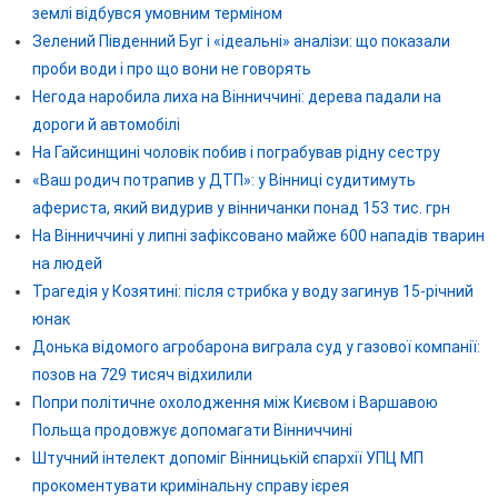
землі відбувся умовним терміном
Зелений Південний Буг і «ідеальні» аналізи: що показали
проби води і про що вони не говорять
Негода наробила лиха на Вінниччині: дерева падали на
дороги й автомобілі
На Гайсинщині чоловік побив і пограбував рідну сестру
«Ваш родич потрапив у ДТП»: у Вінниці судитимуть
афериста, який видурив у вінничанки понад 153 тис. грн
На Вінниччині у липні зафіксовано майже 600 нападів тварин
на людей
Трагедія у Козятині: після стрибка у воду загинув 15-річний
юнак
Донька відомого агробарона виграла суд у газової компанії:
позов на 729 тисяч відхилили
Попри політичне охолодження між Києвом і Варшавою
Польща продовжує допомагати Вінниччині
Штучний інтелект допоміг Вінницькій єпархії УПЦ МП
прокоментувати кримінальну справу ієрея