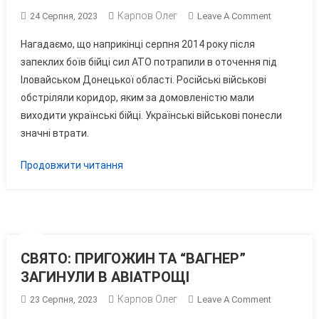
Карпов Олег
On
24 Серпня, 2023
Leave A Comment
ЛУЦЕНКО:
Нагадаємо, що наприкінці серпня 2014 року після
ТРАГЕДІЇ
запеклих боїв бійці сил АТО потрапили в оточення під
У
Іловайськом Донецької області. Російські військові
ІЛОВАЙСЬ
обстріляли коридор, яким за домовленістю мали
ШОКУЄ
ВСІХ
виходити українські бійці. Українські військові понесли
значні втрати.
Продовжити читання
СВЯТО: ПРИГОЖИН ТА “ВАГНЕР”
ЗАГИНУЛИ В АВІАТРОЩІ
Карпов Олег
On
23 Серпня, 2023
Leave A Comment
СВЯТО: