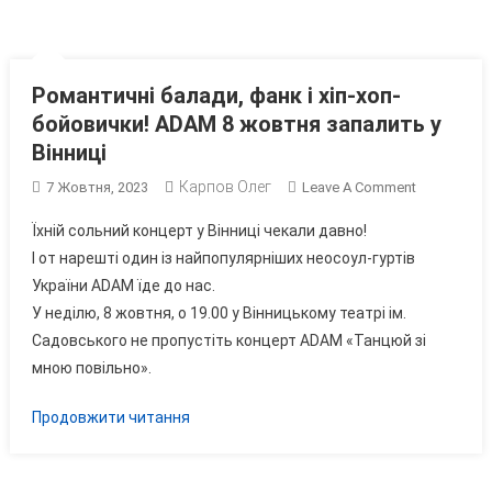
Романтичні балади, фанк і хіп-хоп-
бойовички! ADAM 8 жовтня запалить у
Вінниці
Карпов Олег
On
7 Жовтня, 2023
Leave A Comment
Романтичні
Їхній сольний концерт у Вінниці чекали давно!
Балади,
І от нарешті один із найпопулярніших неосоул-гуртів
Фанк
України ADAM їде до нас.
І
У неділю, 8 жовтня, о 19.00 у Вінницькому театрі ім.
Хіп-
Хоп-
Садовського не пропустіть концерт ADAM «Танцюй зі
Бойовички!
мною повільно».
ADAM
8
Продовжити читання
Жовтня
Запалить
У