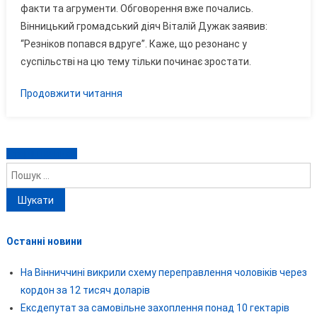
КУРТКАХ
факти та агрументи. Обговорення вже почались.
ДЛЯ
Вінницький громадський діяч Віталій Дужак заявив:
ВІЙСЬКОВ
“Резніков попався вдруге”. Каже, що резонанс у
НІКОЛОВ
суспільстві на цю тему тільки починає зростати.
Продовжити читання
Навігація
Старіші записи
Пошук:
за
записами
Останні новини
На Вінниччині викрили схему переправлення чоловіків через
кордон за 12 тисяч доларів
Ексдепутат за самовільне захоплення понад 10 гектарів