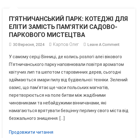
П’ЯТНИЧАНСЬКИЙ ПАРК: КОТЕДЖІ ДЛЯ
ЕЛІТИ ЗАМІСТЬ ПАМ’ЯТКИ САДОВО-
ПАРКОВОГО МИСТЕЦТВА
Карпов Олег
On
30 Вересня, 2024
Leave A Comment
П’ЯТНИЧ
У самому серці Вінниці, де колись розлогі алеї вікового
ПАРК:
П’ятничанського парку наповнювали повітря ароматом
КОТЕДЖІ
квітучих лип та шепотом старовинних дерев, сьогодні
ДЛЯ
здіймаються хмари пилу від будівельної техніки. Зелений
ЕЛІТИ
ЗАМІСТЬ
оазис, що пам’ятає ще часи польських магнатів,
ПАМ’ЯТК
перетворюється на поле битви між жадібними
САДОВО-
чиновниками та небайдужими вінничанами, які
ПАРКОВО
намагаються врятувати безцінну перлину свого міста від
МИСТЕЦТ
безжального знищення. […]
Продовжити читання