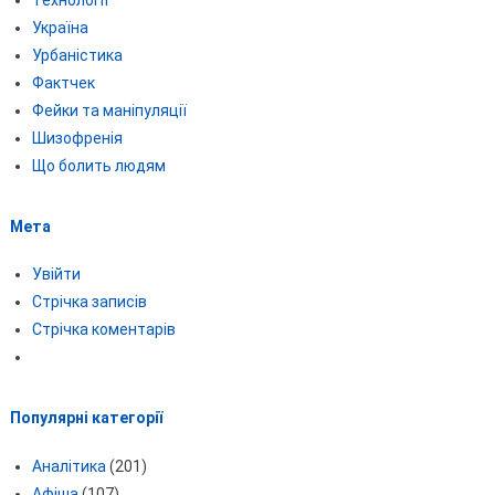
Україна
Урбаністика
Фактчек
Фейки та маніпуляції
Шизофренія
Що болить людям
Мета
Увійти
Стрічка записів
Стрічка коментарів
Популярні категорії
Аналітика
(201)
Афіша
(107)