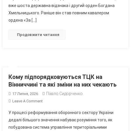
Андрія
вже шоста державна відзнака і другий орден Богдана
Онуфрака,
Хмельницького. Раніше він став повним кавалером
Який
ордена «За […]
Захищає
Україну
Продовжити читання
Кому підпорядковуються ТЦК на
Вінниччині та які зміни на них чекають
Павло Сидорченко
17 Липня, 2026
On
Leave A Comment
Кому
У процесі реформування оборонного сектору України
Підпорядковуються
дедалі більшого значення набуває розуміння того, як
ТЦК
побудована система управління територіальними
На