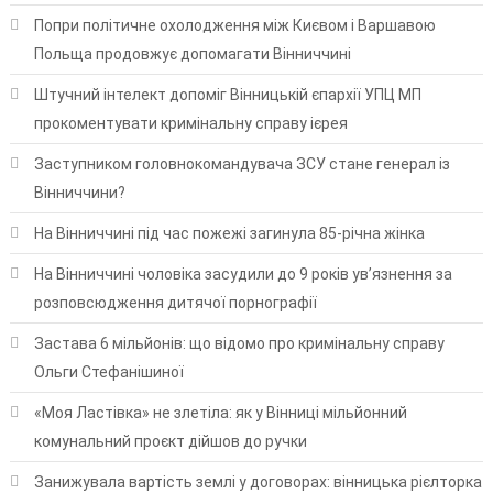
Попри політичне охолодження між Києвом і Варшавою
Польща продовжує допомагати Вінниччині
Штучний інтелект допоміг Вінницькій єпархії УПЦ МП
прокоментувати кримінальну справу ієрея
Заступником головнокомандувача ЗСУ стане генерал із
Вінниччини?
На Вінниччині під час пожежі загинула 85-річна жінка
На Вінниччині чоловіка засудили до 9 років ув’язнення за
розповсюдження дитячої порнографії
Застава 6 мільйонів: що відомо про кримінальну справу
Ольги Стефанішиної
«Моя Ластівка» не злетіла: як у Вінниці мільйонний
комунальний проєкт дійшов до ручки
Занижувала вартість землі у договорах: вінницька рієлторка