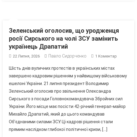
Зеленський оголосив, що уродженця
росії Сирського на чолі ЗСУ замінить
українець Драпатий
Павло Сидорченко
До
22 Липня, 2026
1 Коментар
Зеленськи
Шість днів вуличних протестів в українських містах
Оголосив,
завершено кадровим рішенням у найвищому військовому
Що
ешелоні України. 21 липня президент Володимир
Уродженц
Зеленський оголосив про звільнення Олександра
Росії
Сирського
Сирського з посади Головнокомандувача Збройних сил
На
України. Його місце має посісти 42-річний генерал-майор
Чолі
Михайло Драпатий, який до цього командував
ЗСУ
Об’єднаними силами ЗСУ. Ці кадрові рішення стали
Замінить
прямим наслідком глибокої політичної кризи, […]
Українець