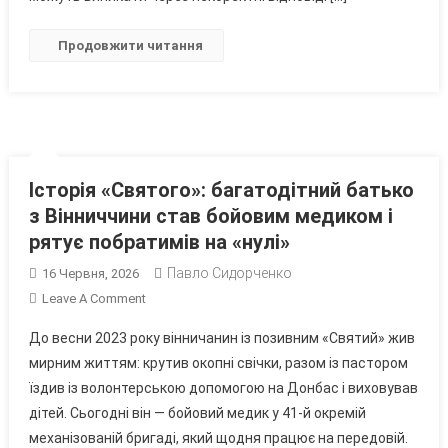
Інвалідністю
Продовжити читання
Історія «Святого»: багатодітний батько
з Вінниччини став бойовим медиком і
рятує побратимів на «нулі»
Павло Сидорченко
16 Червня, 2026
On
Leave A Comment
Історія
До весни 2023 року вінничанин із позивним «Святий» жив
«Святого»:
мирним життям: крутив окопні свічки, разом із пастором
Багатодітний
їздив із волонтерською допомогою на Донбас і виховував
Батько
дітей. Сьогодні він — бойовий медик у 41-й окремій
З
Вінниччини
механізованій бригаді, який щодня працює на передовій.