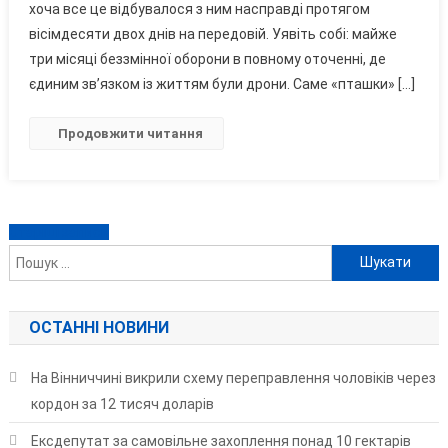
хоча все це відбувалося з ним насправді протягом
І
Смертю:
вісімдесяти двох днів на передовій. Уявіть собі: майже
Неймовірна
три місяці беззмінної оборони в повному оточенні, де
Історія
єдиним зв’язком із життям були дрони. Саме «пташки» […]
Вінницького
«Гарпуна»
Продовжити читання
Навігація
Старіші записи
Пошук:
за
записами
ОСТАННІ НОВИНИ
На Вінниччині викрили схему переправлення чоловіків через
кордон за 12 тисяч доларів
Ексдепутат за самовільне захоплення понад 10 гектарів