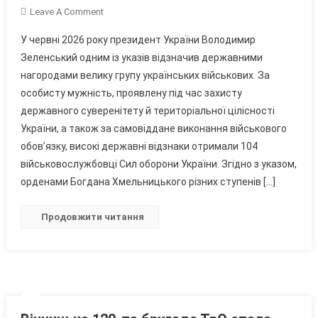
On
Leave A Comment
Полковник
У червні 2026 року президент України Володимир
Із
Зеленський одним із указів відзначив державними
Вінниччини
нагородами велику групу українських військових. За
Став
особисту мужність, проявлену під час захисту
Повним
Кавалером
державного суверенітету й територіальної цілісності
Ордена
України, а також за самовіддане виконання військового
Богдана
обов’язку, високі державні відзнаки отримали 104
Хмельницького
військовослужбовці Сил оборони України. Згідно з указом,
орденами Богдана Хмельницького різних ступенів […]
Продовжити читання