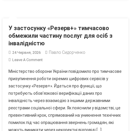
У застосунку «Резерв+» тимчасово
обмежили частину послуг для осіб з
інвалідністю
Павло Сидорченко
24 Червня, 2026
On
Leave A Comment
У
Міністерство оборони України повідомило про тимчасове
Застосунку
призупинення роботи окремих цифрових сервісів у
«Резерв+»
застосунку «Резерв+». Йдеться про функції, що
Тимчасово
потребують обов’язкової верифікації даних про
Обмежили
Частину
інвалідність через взаємодію з іншими державними
Послуг
реєстрами соціальної сфери. Як пояснили у відомстві, це
Для
превентивний крок, спрямований на уникнення технічних
Осіб
помилок під час опрацювання звернень громадян, які
З
можуть виникати через некоректні відповіді […]