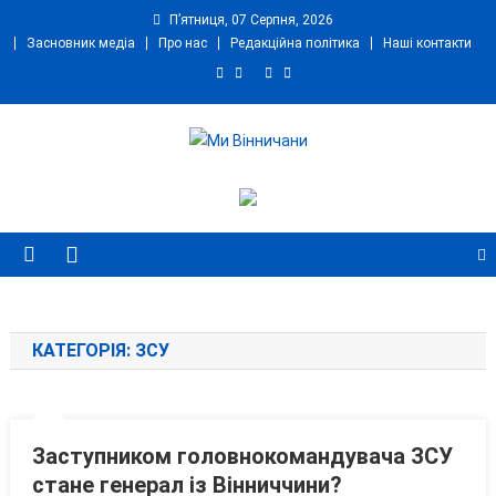
Skip
П’ятниця, 07 Серпня, 2026
to
Засновник медіа
Про нас
Редакційна політика
Наші контакти
content
Ми Вінничани
Незалежний інформаційний портал Вінничини
КАТЕГОРІЯ:
ЗСУ
Заступником головнокомандувача ЗСУ
стане генерал із Вінниччини?