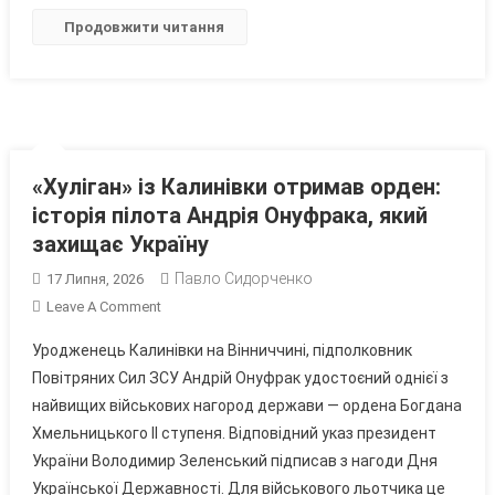
Драпатий
Продовжити читання
«Хуліган» із Калинівки отримав орден:
історія пілота Андрія Онуфрака, який
захищає Україну
Павло Сидорченко
17 Липня, 2026
On
Leave A Comment
«Хуліган»
Уродженець Калинівки на Вінниччині, підполковник
Із
Повітряних Сил ЗСУ Андрій Онуфрак удостоєний однієї з
Калинівки
найвищих військових нагород держави — ордена Богдана
Отримав
Хмельницького ІІ ступеня. Відповідний указ президент
Орден:
Історія
України Володимир Зеленський підписав з нагоди Дня
Пілота
Української Державності. Для військового льотчика це