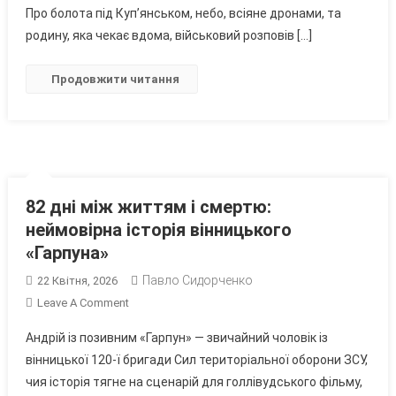
Став
Про болота під Куп’янськом, небо, всіяне дронами, та
Бойовим
родину, яка чекає вдома, військовий розповів […]
Медиком
І
Продовжити читання
Рятує
Побратимів
На
«нулі»
82 дні між життям і смертю:
неймовірна історія вінницького
«Гарпуна»
Павло Сидорченко
22 Квітня, 2026
On
Leave A Comment
82
Андрій із позивним «Гарпун» — звичайний чоловік із
Дні
вінницької 120-ї бригади Сил територіальної оборони ЗСУ,
Між
чия історія тягне на сценарій для голлівудського фільму,
Життям