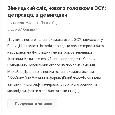
Вінницький слід нового головкома ЗСУ:
де правда, а де вигадки
Павло Сидорченко
24 Липня, 2026
On
Leave A Comment
Вінницький
Дружина нового головнокомандувача ЗСУ навчалася у
Слід
Вінниці. Натомість історія про те, що сам генерал нібито
Нового
народився на Ямпільщині, не витримує перевірки
Головкома
фактами. Коли ввечері 21 липня президент України
ЗСУ:
Де
Володимир Зеленський оголосив про призначення
Правда,
Михайла Драпатого новим головнокомандувачем
А
Збройних Сил України, інформаційний простір миттєво
Де
заповнили біографії генерала, історії його родини та
Вигадки
маловідомі факти з особистого життя. […]
Продовжити читання