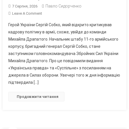
Павло Сидорченко
7 Серпня, 2026
On
Leave A Comment
Заступником
Герой України Сергій Собко, який відкрито критикував
Головнокомандувача
кадрову політику в армії, схоже, увійде до команди
ЗСУ
Михайла Драпатого. Начальник штабу 11-го армійського
Стане
корпусу, бригадний генерал Сергій Собко, стане
Генерал
Із
заступником головнокомандувача Збройних Сил України
Вінниччини?
Михайла Драпатого. Про це повідомили видання
«Українська правда» та «Суспільне» з посиланням на
джерела в Силах оборони. Увечері того ж дня інформацію
підтвердила […]
Продовжити читання