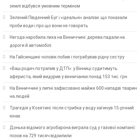
землі відбувся умовним терміном
Зелений Південний Буг і «ідеальні» аналізи: що показали
проби води і про що вони не говорять
Негода наробила лиха на Вінниччині: дерева падали на
дороги й автомобілі
На Гайсинщині чоловік побив і пограбував рідну сестру
«Ваш родич потрапив у ДТП»: у Вінниці судитимуть
афериста, який видурив у вінничанки понад 153 тис. грн
На Вінниччині у липні зафіксовано майже 600 нападів тварин
на людей
Трагедія у Козятині: після стрибка у воду загинув 15-річний
юнак
Донька відомого агробарона виграла суд у газової компанії:
позов на 729 тисяч відхилили