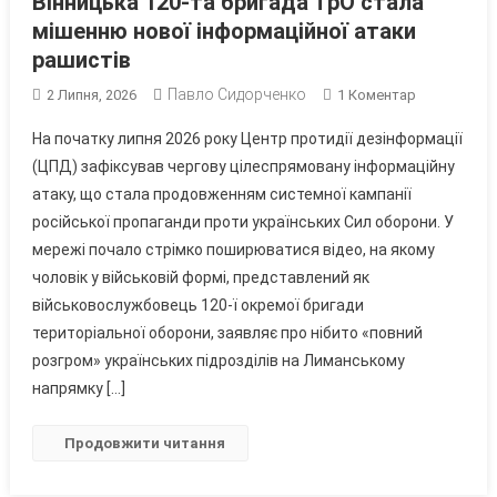
Вінницька 120-та бригада ТрО стала
мішенню нової інформаційної атаки
рашистів
Павло Сидорченко
До
2 Липня, 2026
1 Коментар
Вінницька
На початку липня 2026 року Центр протидії дезінформації
120-
(ЦПД) зафіксував чергову цілеспрямовану інформаційну
Та
атаку, що стала продовженням системної кампанії
Бригада
російської пропаганди проти українських Сил оборони. У
ТрО
Стала
мережі почало стрімко поширюватися відео, на якому
Мішенню
чоловік у військовій формі, представлений як
Нової
військовослужбовець 120-ї окремої бригади
Інформаційн
територіальної оборони, заявляє про нібито «повний
Атаки
розгром» українських підрозділів на Лиманському
Рашистів
напрямку […]
Продовжити читання