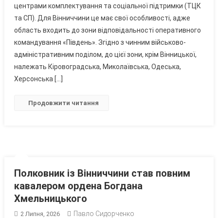
центрами комплектування та соціальної підтримки (ТЦК
Вінниччині
Та
та СП). Для Вінниччини це має свої особливості, адже
Які
область входить до зони відповідальності оперативного
Зміни
командування «Південь». Згідно з чинним військово-
На
адміністративним поділом, до цієї зони, крім Вінницької,
Них
належать Кіровоградська, Миколаївська, Одеська,
Чекають
Херсонська […]
Продовжити читання
Полковник із Вінниччини став повним
кавалером ордена Богдана
Хмельницького
Павло Сидорченко
2 Липня, 2026