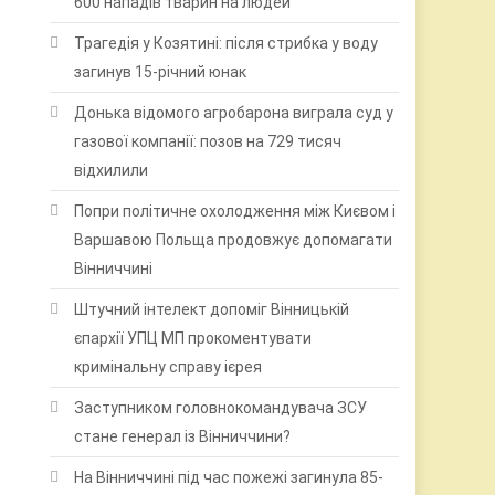
600 нападів тварин на людей
Трагедія у Козятині: після стрибка у воду
загинув 15-річний юнак
Донька відомого агробарона виграла суд у
газової компанії: позов на 729 тисяч
відхилили
Попри політичне охолодження між Києвом і
Варшавою Польща продовжує допомагати
Вінниччині
Штучний інтелект допоміг Вінницькій
єпархії УПЦ МП прокоментувати
кримінальну справу ієрея
Заступником головнокомандувача ЗСУ
стане генерал із Вінниччини?
На Вінниччині під час пожежі загинула 85-