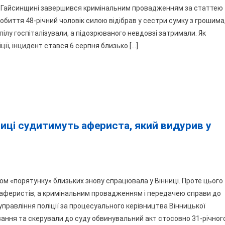
на Гайсинщині завершився кримінальним провадженням за статтею
йсинщині
побиття 48-річний чоловік силою відібрав у сестри сумку з грошима
овік
лу госпіталізували, а підозрюваного невдовзі затримали. Як
бив
ії, інцидент стався 6 серпня близько […]
грабував
ну
стру
ниці судитимуть афериста, який видурив у
аш
м «порятунку» близьких знову спрацювала у Вінниці. Проте цього
дич
 аферистів, а кримінальним провадженням і передачею справи до
трапив
о управління поліції за процесуального керівництва Вінницької
ання та скерували до суду обвинувальний акт стосовно 31-річног