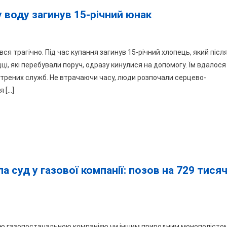
у воду загинув 15-річний юнак
дей
агедія
ся трагічно. Під час купання загинув 15-річний хлопець, який післ
ці, які перебували поруч, одразу кинулися на допомогу. Їм вдалося
ятині:
стрених служб. Не втрачаючи часу, люди розпочали серцево-
ля
 […]
рибка
ду
гинув
ний
 суд у газової компанії: позов на 729 тися
ак
нька
икою газопостачальною компанією чи іншим природним монополістом