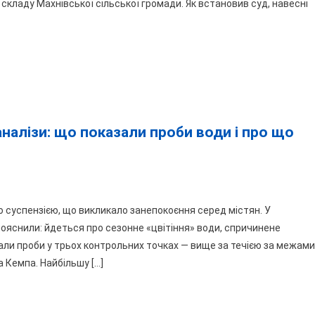
хоплення
кладу Махнівської сільської громади. Як встановив суд, навесні
над
тарів
лі
дбувся
овним
рміном
 аналізи: що показали проби води і про що
лений
ю суспензією, що викликало занепокоєння серед містян. У
вденний
 пояснили: йдеться про сезонне «цвітіння» води, спричинене
али проби у трьох контрольних точках — вище за течією за межами
а Кемпа. Найбільшу […]
еальні»
лізи: