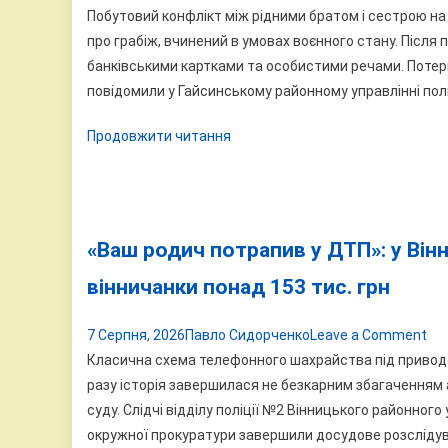
На
Побутовий конфлікт між рідними братом і сестрою 
Га
про грабіж, вчинений в умовах воєнного стану. Після 
чол
банківськими картками та особистими речами. Потерпі
по
повідомили у Гайсинському районному управлінні поліц
і
Продовжити читання
по
рід
се
«Ваш родич потрапив у ДТП»: у Він
вінничанки понад 153 тис. грн
on
7 Серпня, 2026
Павло Сидорченко
Leave a Comment
«В
Класична схема телефонного шахрайства під приводо
ро
разу історія завершилася не безкарним збагаченням
по
суду. Слідчі відділу поліції №2 Вінницького районног
у
окружної прокуратури завершили досудове розслідув