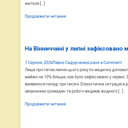
ДТ
жителя […]
у
Продовжити читання
Він
су
аф
як
ви
На Вінниччині у липні зафіксовано
у
ві
on
7 Серпня, 2026
Павло Сидорченко
Leave a Comment
по
На
Лише протягом липня цього року по медичну допомог
15
Він
майже на 10% більше, ніж було зафіксовано у червні. З
тис
у
виявилося понад три тисячі. Епізоотична ситуація в
грн
лип
зверненню громадян та роботі медиків жодного […]
за
Продовжити читання
ма
60
на
тв