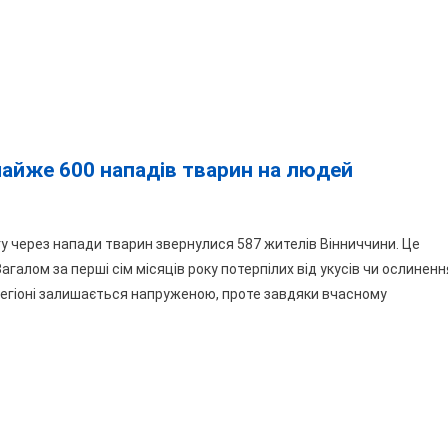
П»:
ниці
дитимуть
ериста,
ий
дурив
 майже 600 нападів тварин на людей
нничанки
над
у через напади тварин звернулися 587 жителів Вінниччини. Це
3
ниччині
агалом за перші сім місяців року потерпілих від укусів чи ослиненн
.
 регіоні залишається напруженою, проте завдяки вчасному
ні
фіксовано
йже
0
падів
арин