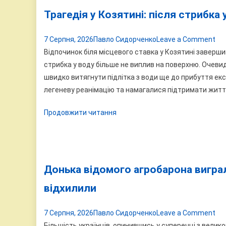
на
Трагедія у Козятині: після стрибка 
лю
on
7 Серпня, 2026
Павло Сидорченко
Leave a Comment
Тр
Відпочинок біля місцевого ставка у Козятині завершив
у
стрибка у воду більше не виплив на поверхню. Очевид
Коз
швидко витягнути підлітка з води ще до прибуття ек
піс
легеневу реанімацію та намагалися підтримати життя
ст
Продовжити читання
у
во
за
15-
річ
Донька відомого агробарона виграла
юн
відхилили
on
7 Серпня, 2026
Павло Сидорченко
Leave a Comment
До
Більшість українців, опинившись у суперечці з вел