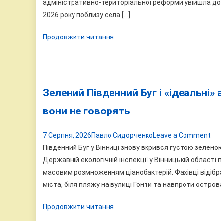
за
адміністративно-територіальної реформи увійшла до с
по
2026 року поблизу села […]
10
Продовжити читання
гек
зем
ві
ум
те
Зелений Південний Буг і «ідеальні»
вони не говорять
on
7 Серпня, 2026
Павло Сидорченко
Leave a Comment
Зе
Південний Буг у Вінниці знову вкрився густою зелено
Пі
Державній екологічній інспекції у Вінницькій області
Буг
масовим розмноженням ціанобактерій. Фахівці відібр
і
міста, біля пляжу на вулиці Гонти та навпроти остров
«ід
Продовжити читання
ана
що