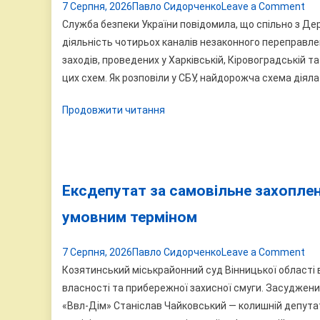
on
7 Серпня, 2026
Павло Сидорченко
Leave a Comment
На
Служба безпеки України повідомила, що спільно з Д
Він
діяльність чотирьох каналів незаконного переправле
ви
заходів, проведених у Харківській, Кіровоградській т
сх
цих схем. Як розповіли у СБУ, найдорожча схема діяла 
пе
Продовжити читання
чол
че
ко
за
12
Ексдепутат за самовільне захоплен
ти
умовним терміном
до
on
7 Серпня, 2026
Павло Сидорченко
Leave a Comment
Ек
Козятинський міськрайонний суд Вінницької області 
за
власності та прибережної захисної смуги. Засуджен
са
«Ввл-Дім» Станіслав Чайковський — колишній депутат 