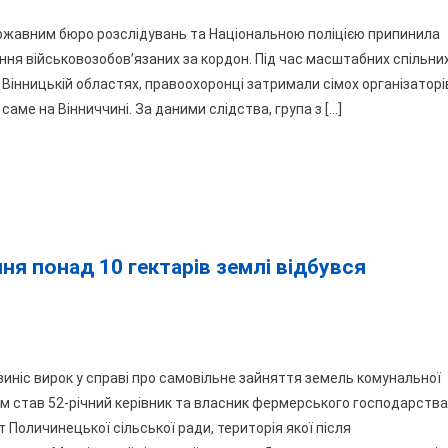
ержавним бюро розслідувань та Національною поліцією припинила
ниччині
ння військовозобов’язаних за кордон. Під час масштабних спільни
крили
а Вінницькій областях, правоохоронці затримали сімох організаторі
ему
саме на Вінниччині. За даними слідства, група з […]
реправлення
овіків
рез
рдон
ня понад 10 гектарів землі відбувся
сяч
ларів
сдепутат
виніс вирок у справі про самовільне зайняття земель комунальної
им став 52-річний керівник та власник фермерського господарства
мовільне
Поличинецької сільської ради, територія якої після