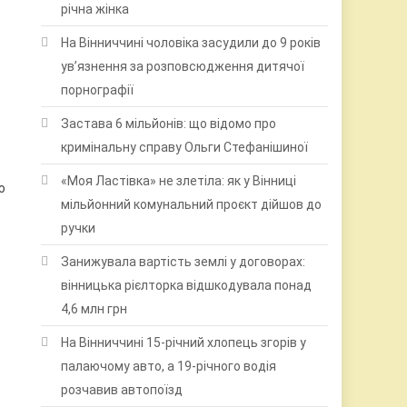
річна жінка
На Вінниччині чоловіка засудили до 9 років
ув’язнення за розповсюдження дитячої
порнографії
Застава 6 мільйонів: що відомо про
кримінальну справу Ольги Стефанішиної
«Моя Ластівка» не злетіла: як у Вінниці
ю
мільйонний комунальний проєкт дійшов до
ручки
Занижувала вартість землі у договорах:
вінницька рієлторка відшкодувала понад
4,6 млн грн
На Вінниччині 15-річний хлопець згорів у
палаючому авто, а 19-річного водія
розчавив автопоїзд