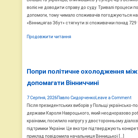
ві
воліє не доводити справу до суду. Тривалі процеси п
аг
допомоги, тому чимало споживачів погоджуються наві
ви
«Вінницягаз Збут» стягнути зі споживачки понад 729 
су
Продовжити читання
у
газ
ком
по
на
Попри політичне охолодження мі
72
допомагати Вінниччині
ти
ві
on
7 Серпня, 2026
Павло Сидорченко
Leave a Comment
По
Після президентських виборів у Польщі українсько-п
по
держави Кароля Навроцького, який неодноразово ро
ох
країнами, посилило напругу у двосторонньому діалозі
мі
підтримки України. Це вкотре підтверджують конкрет
Ки
приклад повідомила начальниця Вінницької […]