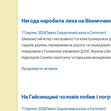
по
пр
во
Негода наробила лиха на Вінниччині
і
пр
on
7 Серпня, 2026
Павло Сидорченко
Leave a Comment
що
Не
Шквалистий вітер і несправності в електромережах д
во
на
падали дерева, перекриваючи дороги та пошкоджуючи 
не
ли
повідомили у Головному управлінні ДСНС України у Він
го
на
підрозділи Служби порятунку чотири рази виїжджали н
Він
Продовжити читання
де
па
на
до
й
На Гайсинщині чоловік побив і погр
авт
on
7 Серпня, 2026
Павло Сидорченко
Leave a Comment