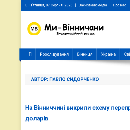
Skip
П’ятниця, 07 Серпня, 2026
Засновник медіа
Про нас
to
content
Ми Вінничани
Незалежний інформаційний портал Вінничини
Розслідування
Вінниця
Україна
Св
АВТОР:
ПАВЛО СИДОРЧЕНКО
На Вінниччині викрили схему переп
доларів