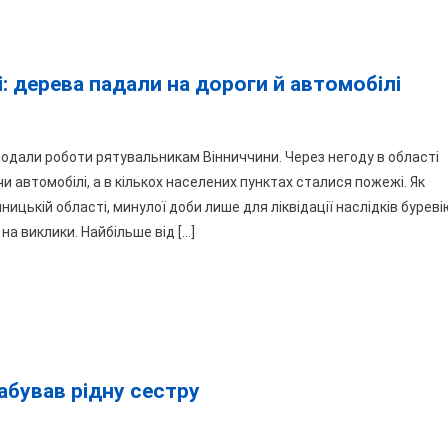
казали
оби
ди
: дерева падали на дороги й автомобілі
о
года
одали роботи рятувальникам Вінниччини. Через негоду в області
ни
робила
автомобілі, а в кількох населених пунктах сталися пожежі. Як
ха
ницькій області, минулої доби лише для ліквідації наслідків буреві
ворять
а виклики. Найбільше від […]
ниччині:
рева
дали
роги
абував рідну сестру
омобілі