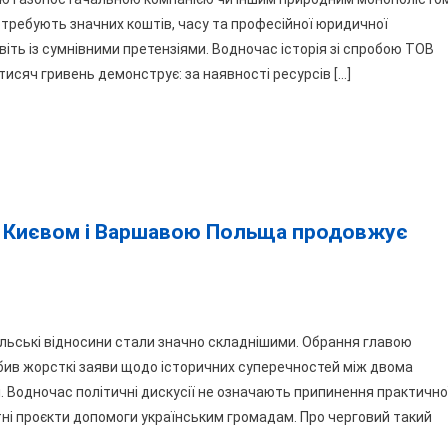
домого
отребують значних коштів, часу та професійної юридичної
робарона
ть із сумнівними претензіями. Водночас історія зі спробою ТОВ
грала
тисяч гривень демонструє: за наявності ресурсів […]
д
ової
панії:
зов
ж Києвом і Варшавою Польща продовжує
9
сяч
дхилили
при
ольські відносини стали значно складнішими. Обрання главою
літичне
бив жорсткі заяви щодо історичних суперечностей між двома
олодження
. Водночас політичні дискусії не означають припинення практично
ж
ні проєкти допомоги українським громадам. Про черговий такий
євом