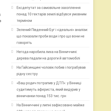
Ексдепутат за самовільне захоплення
понад 10 гектарів землі відбувся умовним
х
терміном
в
Зелений Південний Буг і «ідеальні» аналізи:
що показали проби води і про що вони не
говорять
Негода наробила лиха на Вінниччині:
дерева падали на дороги й автомобілі
На Гайсинщині чоловік побив і пограбував
рідну сестру
«Ваш родич потрапив у ДТП»: у Вінниці
судитимуть афериста, який видурив у
вінничанки понад 153 тис. грн
На Вінниччині у липні зафіксовано майже