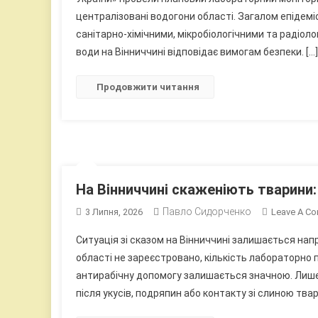
централізовані водогони області. Загалом епідем
санітарно-хімічними, мікробіологічними та радіол
води на Вінниччині відповідає вимогам безпеки. […]
Продовжити читання
На Вінниччині скаженіють тварини
Павло Сидорченко
3 Липня, 2026
Leave A C
Ситуація зі сказом на Вінниччині залишається на
області не зареєстровано, кількість лабораторно
антирабічну допомогу залишається значною. Лише 
після укусів, подряпин або контакту зі слиною твар