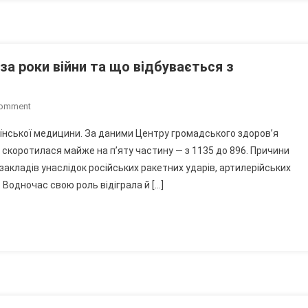
Умов
Тепер
Лікуватимуть
У
за роки війни та що відбувається з
Стаціонарі?
On
Comment
Скільки
їнської медицини. За даними Центру громадського здоров’я
Лікарень
ні скоротилася майже на п’яту частину — з 1135 до 896. Причини
Втратила
закладів унаслідок російських ракетних ударів, артилерійських
Україна
 Водночас свою роль відіграла й […]
За
Роки
Війни
Та
Що
Відбувається
З
Медустановами