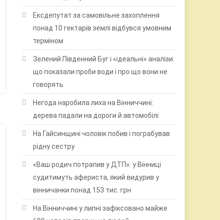
Ексдепутат за самовільне захоплення
понад 10 гектарів землі відбувся умовним
терміном
Зелений Південний Буг і «ідеальні» аналізи:
що показали проби води і про що вони не
говорять
Негода наробила лиха на Вінниччині:
дерева падали на дороги й автомобілі
На Гайсинщині чоловік побив і пограбував
рідну сестру
«Ваш родич потрапив у ДТП»: у Вінниці
судитимуть афериста, який видурив у
вінничанки понад 153 тис. грн
На Вінниччині у липні зафіксовано майже