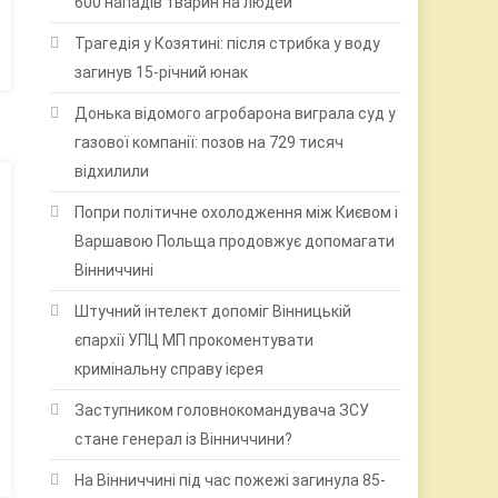
600 нападів тварин на людей
Трагедія у Козятині: після стрибка у воду
загинув 15-річний юнак
Донька відомого агробарона виграла суд у
газової компанії: позов на 729 тисяч
відхилили
Попри політичне охолодження між Києвом і
Варшавою Польща продовжує допомагати
Вінниччині
Штучний інтелект допоміг Вінницькій
єпархії УПЦ МП прокоментувати
кримінальну справу ієрея
Заступником головнокомандувача ЗСУ
стане генерал із Вінниччини?
На Вінниччині під час пожежі загинула 85-