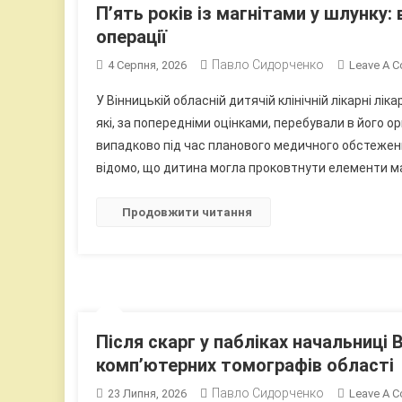
П’ять років із магнітами у шлунку:
операції
Павло Сидорченко
4 Серпня, 2026
Leave A 
У Вінницькій обласній дитячій клінічній лікарні лік
які, за попередніми оцінками, перебували в його ор
випадково під час планового медичного обстеження. 
відомо, що дитина могла проковтнути елементи маг
Продовжити читання
Після скарг у пабліках начальниці 
комп’ютерних томографів області
Павло Сидорченко
23 Липня, 2026
Leave A 