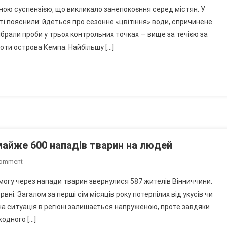
Зелений
еною суспензією, що викликало занепокоєння серед містян. У
Південний
сті пояснили: йдеться про сезонне «цвітіння» води, спричинене
Буг
брали проби у трьох контрольних точках — вище за течією за
І
роти острова Кемпа. Найбільшу […]
«ідеальні»
Аналізи:
Що
Показали
Проби
Води
І
Про
Що
 майже 600 нападів тварин на людей
Вони
On
Comment
Не
На
Говорять
огу через напади тварин звернулися 587 жителів Вінниччини.
Вінниччині
вні. Загалом за перші сім місяців року потерпілих від укусів чи
У
на ситуація в регіоні залишається напруженою, проте завдяки
Липні
одного […]
Зафіксовано