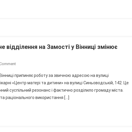
83
Випадки
е відділення на Замості у Вінниці змінює
On
 Comment
Попри
у Вінниці припиняє роботу за звичною адресою на вулиці
Протести
карні «Центр матері та дитини» на вулиці Синьоводській, 142. Це
Містян
ний суспільний резонанс і фактично розділило громаду міста.
Гінекологічне
 та раціонального використання […]
Відділення
На
Замості
У
Вінниці
Змінює