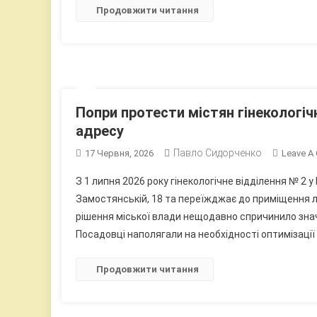
Продовжити читання
Попри протести містян гінекологічн
адресу
Павло Сидорченко
17 Червня, 2026
Leave A
З 1 липня 2026 року гінекологічне відділення № 2 
Замостянській, 18 та переїжджає до приміщення лі
рішення міської влади нещодавно спричинило знач
Посадовці наполягали на необхідності оптимізації
Продовжити читання