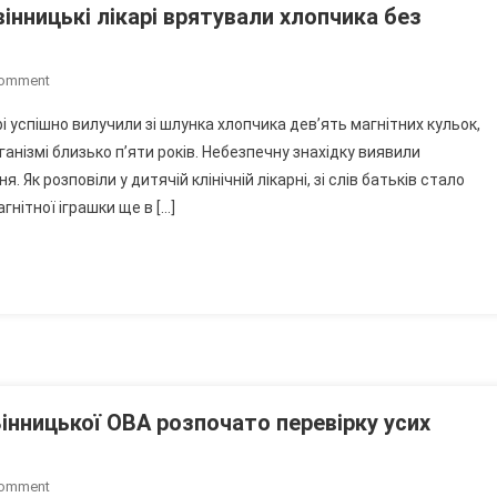
На
 вінницькі лікарі врятували хлопчика без
Вінниччині
On
Comment
П’ять
арі успішно вилучили зі шлунка хлопчика дев’ять магнітних кульок,
Років
ганізмі близько п’яти років. Небезпечну знахідку виявили
Із
Як розповіли у дитячій клінічній лікарні, зі слів батьків стало
Магнітами
нітної іграшки ще в […]
У
Шлунку:
Вінницькі
Лікарі
Врятували
Хлопчика
Без
Операції
Вінницької ОВА розпочато перевірку усих
On
Comment