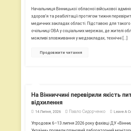
Начальниця Вінницької обласної військової адмі
здоров’я та реабілітації протягом тижня перевіри
медичних закладах області. Підставою для такого
очільниці ОВА у соціальних мережах, де жителі о
можливі зловживання у медзакладах, технічні […]
Продовжити читання
На Вінниччині перевірили якість пи
відхилення
Павло Сидорченко
14 Липня, 2026
Leave A 
Упродовж 6–13 липня 2026 року фахівці ДУ «Вінн
України» провели плановий лабораторний монітори