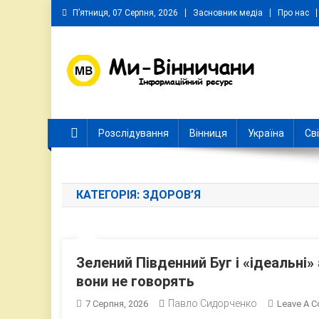
Skip
П’ятниця, 07 Серпня, 2026
Засновник медіа
Про нас
to
content
Ми Вінничани
Незалежний інформаційний портал Вінничини
Розслідування
Вінниця
Україна
Св
КАТЕГОРІЯ:
ЗДОРОВ’Я
Зелений Південний Буг і «ідеальні»
вони не говорять
Павло Сидорченко
7 Серпня, 2026
Leave A 