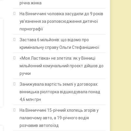
річна жінка
На Вінниччині чоловіка засудили до 9 років
ув’язнення за розповсюдження дитячої
порнографії
Застава 6 мільйонів: що відомо про
кримінальну справу Ольги Стефанішиної
«Моя Ластівка» не злетіла: як у Вінниці
мільйонний комунальний проєкт дійшов до
ручки
Занижувала вартість землі у договорах:
вінницька рієлторка відшкодувала понад
4,6 млн грн
На Вінниччині 15-річний хлопець згорів у
палаючому авто, а 19-річного водія
розчавив автопоїзд