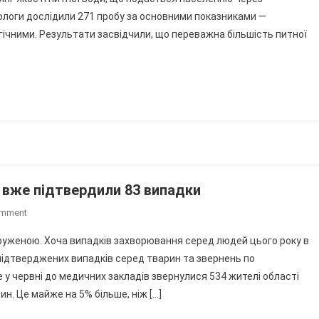
Перевірили
іологи дослідили 271 пробу за основними показниками —
Якість
огічними. Результати засвідчили, що переважна більшість питної
Питної
Води:
У
Чотирьох
Містах
Виявили
Відхилення
: вже підтвердили 83 випадки
On
omment
На
пруженою. Хоча випадків захворювання серед людей цього року в
Вінниччині
 підтверджених випадків серед тварин та звернень по
Скаженіють
у червні до медичних закладів звернулися 534 жителі області
Тварини:
ин. Це майже на 5% більше, ніж […]
Вже
Підтвердили