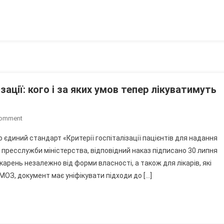
Майже
600
Нападів
Тварин
На
Людей
зації: кого і за яких умов тепер лікуватимуть
On
Comment
В
 єдиний стандарт «Критерії госпіталізації пацієнтів для надання
Україні
 пресслужби міністерства, відповідний наказ підписано 30 липня
Змінили
ікарень незалежно від форми власності, а також для лікарів, які
Правила
МОЗ, документ має уніфікувати підходи до […]
Госпіталізації:
Кого
І
За
Яких