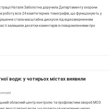
Після
ністрації Наталя Заболотна доручила Департаменту охорони
Скарг
ти роботу всіх 24 комп’ютерних томографів, що функціонують у
У
 рішення стала масштабна дискусія під відеозверненням
Пабліках
бласті залишили десятки коментарів із повідомленнями про
Начальниці
Вінницької
ОВА
Розпочато
Перевірку
Усих
Комп’ютерних
Томографів
Області
тної води: у чотирьох містах виявили
On
Comment
На
ицький обласний центр контролю та профілактики хвороб МОЗ
Вінниччині
нг якості питної води, що подається населенню через