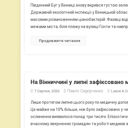
Південний Буг у Вінниці знову вкрився густою зел
Державній екологічній інспекції у Вінницькій обла
масовим розмноженням ціанобактерій. Фахівці віді
межами міста, біля пляжу на вулиці Гонти та навп
Продовжити читання
На Вінниччині у липні зафіксовано
Павло Сидорченко
7 Серпня, 2026
Leave A 
Лише протягом липня цього року по медичну допом
Це майже на 10% більше, ніж було зафіксовано у чер
ослинення виявилося понад три тисячі. Епізоотич
вчасному зверненню громадян та роботі медиків ж