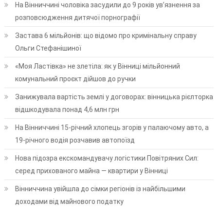
На Вінниччині чоловіка засудили до 9 років ув’язнення за
розповсюдження дитячої порнографії
Застава 6 мільйонів: що відомо про кримінальну справу
Ольги Стефанішиної
«Моя Ластівка» не злетіла: як у Вінниці мільйонний
комунальний проєкт дійшов до ручки
Занижувала вартість землі у договорах: вінницька рієлторка
відшкодувала понад 4,6 млн грн
На Вінниччині 15-річний хлопець згорів у палаючому авто, а
19-річного водія розчавив автопоїзд
Нова підозра екскомандувачу логістики Повітряних Сил:
серед прихованого майна — квартири у Вінниці
Вінниччина увійшла до сімки регіонів із найбільшими
доходами від майнового податку