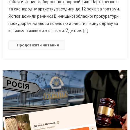
«обличчя» нині забороненої проросійської Партії регіонів
Конфіск
Пісні:
та екснародну артистку засудили до 12 років за ґратами.
Суд
Як повідомили речники Вінницької обласної прокуратури,
У
прокурорам вдалося повністю довести її вину одразу за
Вінниці
кількома тяжкими статтями. Йдеться […]
Ухвали
Заочни
Продовжити читання
Вирок
Таїсії
Повалі