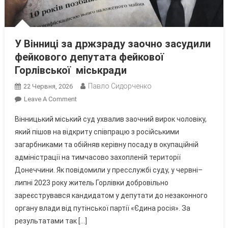
У Вінниці за држзраду заочно засудили
фейкового депутата фейкової
Горлівської міськради
Павло Сидорченко
22 Червня, 2026
On
Leave A Comment
У
Вінницький міський суд ухвалив заочний вирок чоловіку,
Вінниці
який пішов на відкриту співпрацю з російськими
За
загарбниками та обійняв керівну посаду в окупаційній
Држзраду
адміністрації на тимчасово захопленій території
Заочно
Засудили
Донеччини. Як повідомили у пресслужбі суду, у червні–
Фейкового
липні 2023 року житель Горлівки добровільно
Депутата
зареєструвався кандидатом у депутати до незаконного
Фейкової
органу влади від путінської партії «Єдина росія». За
Горлівської
результатами так […]
Міськради