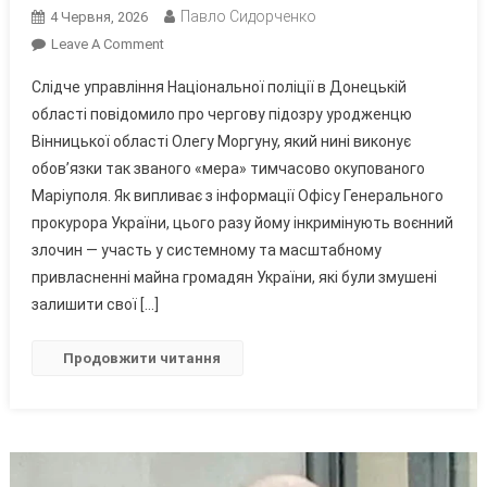
Павло Сидорченко
4 Червня, 2026
On
Leave A Comment
Уродженець
Слідче управління Національної поліції в Донецькій
Вінниччини
області повідомило про чергову підозру уродженцю
Та
Вінницької області Олегу Моргуну, який нині виконує
Гауляйтер
обов’язки так званого «мера» тимчасово окупованого
Маріуполя
Отримав
Маріуполя. Як випливає з інформації Офісу Генерального
Нову
прокурора України, цього разу йому інкримінують воєнний
Підозру
злочин — участь у системному та масштабному
—
привласненні майна громадян України, які були змушені
Тепер
залишити свої […]
За
Масштабне
Продовжити читання
Мародерство