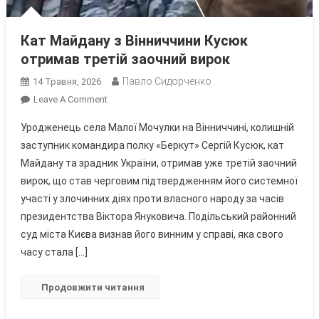
Кат Майдану з Вінниччини Кусюк
отримав третій заочний вирок
Павло Сидорченко
14 Травня, 2026
On
Leave A Comment
Кат
Уродженець села Малої Мочулки на Вінниччині, колишній
Майдану
заступник командира полку «Беркут» Сергій Кусюк, кат
З
Майдану та зрадник України, отримав уже третій заочний
Вінниччини
вирок, що став черговим підтвердженням його системної
Кусюк
Отримав
участі у злочинних діях проти власного народу за часів
Третій
президентства Віктора Януковича. Подільський районний
Заочний
суд міста Києва визнав його винним у справі, яка свого
Вирок
часу стала […]
Продовжити читання