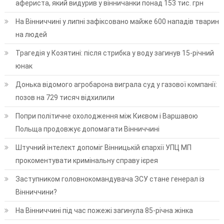
афериста, який видурив у вінничанки понад 153 тис. грн
На Вінниччині у липні зафіксовано майже 600 нападів тварин
на людей
Трагедія у Козятині: після стрибка у воду загинув 15-річний
юнак
Донька відомого агробарона виграла суд у газової компанії:
позов на 729 тисяч відхилили
Попри політичне охолодження між Києвом і Варшавою
Польща продовжує допомагати Вінниччині
Штучний інтелект допоміг Вінницькій єпархії УПЦ МП
прокоментувати кримінальну справу ієрея
Заступником головнокомандувача ЗСУ стане генерал із
Вінниччини?
На Вінниччині під час пожежі загинула 85-річна жінка