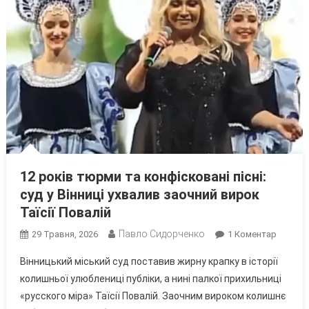
12 років тюрми та конфісковані пісні:
суд у Вінниці ухвалив заочний вирок
Таїсії Повалій
Павло Сидорченко
До
29 Травня, 2026
1 Коментар
12
Вінницький міський суд поставив жирну крапку в історії
Років
колишньої улюблениці публіки, а нині палкої прихильниці
Тюрми
«русского міра» Таїсії Повалій. Заочним вироком колишнє
Та