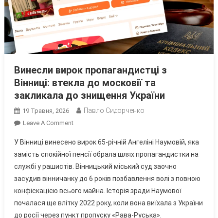
Винесли вирок пропагандистці з
Вінниці: втекла до московії та
закликала до знищення України
Павло Сидорченко
19 Травня, 2026
On
Leave A Comment
Винесли
У Вінниці винесено вирок 65-річній Ангеліні Наумовій, яка
Вирок
замість спокійної пенсії обрала шлях пропагандистки на
Пропагандистці
службі у рашистів. Вінницький міський суд заочно
З
засудив вінничанку до 6 років позбавлення волі з повною
Вінниці:
Втекла
конфіскацією всього майна. Історія зради Наумової
До
почалася ще влітку 2022 року, коли вона виїхала з України
Московії
до росії через пункт пропуску «Рава-Руська».