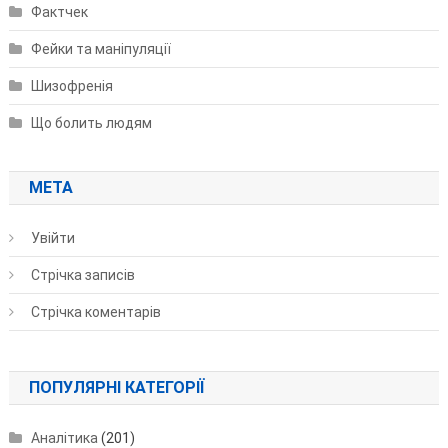
Фактчек
Фейки та маніпуляції
Шизофренія
Що болить людям
МЕТА
Увійти
Стрічка записів
Стрічка коментарів
ПОПУЛЯРНІ КАТЕГОРІЇ
Аналітика
(201)