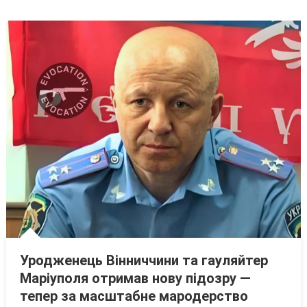
Повісився
Майже
8
Років
Тому
Уродженець Вінниччини та гауляйтер
Маріуполя отримав нову підозру —
тепер за масштабне мародерство