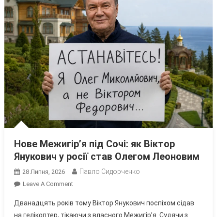
Нове Межигір’я під Сочі: як Віктор
Янукович у росії став Олегом Леоновим
Павло Сидорченко
28 Липня, 2026
On
Leave A Comment
Нове
Дванадцять років тому Віктор Янукович поспіхом сідав
Межигір’я
на гелікоптер, тікаючи з власного Межигір’я. Судячи з
Під