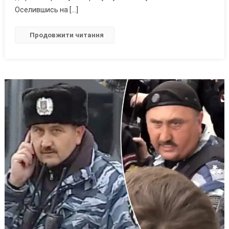
Та
Оселившись на […]
Закликала
До
Продовжити читання
Знищення
України