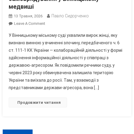
медвиші
Павло Сидорченко
13 Травня, 2026
On
Leave A Comment
Заочно
У Вінницькому міському суді ухвалили вирок жінці, яку
Судили
визнано винною у вчиненні злочину, передбаченого ч. 6
Зрадницю
ст. 111-1 КК України — колабораційній діяльності у формі
Кочергу,
здійснення інформаційної діяльності у співпраці з
Яка
Ледь
державою-агресором. Як повідомили речники суду, у
Не
червні 2023 року обвинувачена залишила територію
Очолила
України та виїхала до росії. Там, у взаємодії з
Студентське
представниками держави-агресора, вона […]
Самоврядування
У
Продовжити читання
Вінницькому
Медвиші
Навігація
Старіші записи