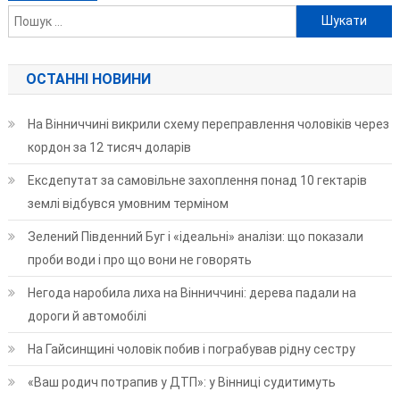
Пошук:
за
записами
ОСТАННІ НОВИНИ
На Вінниччині викрили схему переправлення чоловіків через
кордон за 12 тисяч доларів
Ексдепутат за самовільне захоплення понад 10 гектарів
землі відбувся умовним терміном
Зелений Південний Буг і «ідеальні» аналізи: що показали
проби води і про що вони не говорять
Негода наробила лиха на Вінниччині: дерева падали на
дороги й автомобілі
На Гайсинщині чоловік побив і пограбував рідну сестру
«Ваш родич потрапив у ДТП»: у Вінниці судитимуть