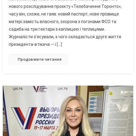
нового розслідування проєкту «Телебачення Торонто»,
Сочі:
часу він, схоже, не гаяв: новий паспорт, нове прізвище
Як
Віктор
матері замість власного, охорона з погонами ФСО та
Янукович
садиба на три гектари з каплицею і теплицями.
У
Журналісти з’ясували, з чого складається друге життя
Росії
президента-втікача — і […]
Став
Олегом
Продовжити читання
Леоновим