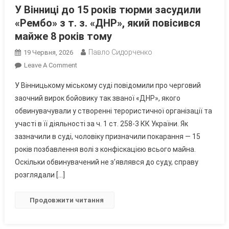
У Вінниці до 15 років тюрми засудили
«Рембо» з т. з. «ДНР», який повісився
майже 8 років тому
Павло Сидорченко
19 Червня, 2026
On
Leave A Comment
У
У Вінницькому міському суді повідомили про черговий
Вінниці
заочний вирок бойовику так званої «ДНР», якого
До
обвинувачували у створенні терористичної організації та
15
участі в її діяльності за ч. 1 ст. 258-3 КК України. Як
Років
Тюрми
зазначили в суді, чоловіку призначили покарання — 15
Засудили
років позбавлення волі з конфіскацією всього майна.
«Рембо»
Оскільки обвинувачений не з’являвся до суду, справу
З
розглядали […]
Т.
З.
Продовжити читання
«ДНР»,
Який