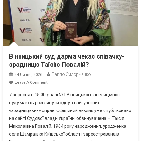
Вінницький суд дарма чекає співачку-
зрадницю Таїсію Повалій?
Павло Сидорченко
24 Липня, 2026
On
Leave A Comment
Вінницький
7 вересня о 15:00 у залі №1 Вінницького апеляційного
Суд
суду мають розглянути одну з найгучніших
Дарма
«зрадницьких» справ. Офіційний виклик уже опубліковано
Чекає
на сайті Судової влади України: обвинувачена — Таїсія
Співачку-
Зрадницю
Миколаївна Повалій, 1964 року народження, уродженка
Таїсію
села Шамраївка Київської області, зареєстрована в
Повалій?