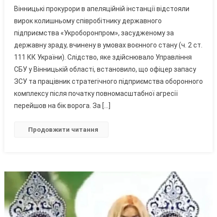
Вінницькі
Вінницькі прокурори в апеляційній інстанції відстояли
Прокурори
вирок колишньому співробітнику державного
Відстояли
підприємства «Укроборонпром», засудженому за
15
державну зраду, вчинену в умовах воєнного стану (ч. 2 ст.
Років
Ув’язнення
111 КК України). Слідство, яке здійснювало Управління
Для
СБУ у Вінницькій області, встановило, що офіцер запасу
Зрадника
ЗСУ та працівник стратегічного підприємства оборонного
З
комплексу після початку повномасштабної агресії
«Укроборонпрому»
перейшов на бік ворога. За […]
Продовжити читання