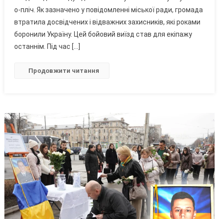
Барська
о-пліч. Як зазначено у повідомленні міської ради, громада
Громада
втратила досвідчених і відважних захисників, які роками
Втратила
боронили Україну. Цей бойовий виїзд став для екіпажу
Одразу
останнім. Під час […]
Чотирьох
Захисників
Продовжити читання