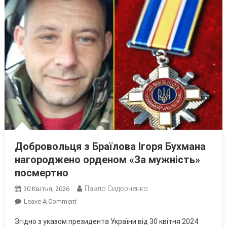
Добровольця з Браїлова Ігоря Бухмана
нагороджено орденом «За мужність»
посмертно
Павло Сидорченко
30 Квітня, 2026
On
Leave A Comment
Добровольця
Згідно з указом президента України від 30 квітня 2024
З