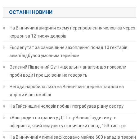
записами
ОСТАННІ НОВИНИ
На Вінниччині викрили схему переправлення чоловіків через
кордон за 12 тисяч доларів
Ексдепутат за самовільне захоплення понад 10 гектарів
землі відбувся умовним терміном
Зелений Південний Буг і «ідеальні» аналізи: що показали
проби води і про що вони не говорять
Негода наробила лиха на Вінниччині: дерева падали на
дороги й автомобілі
На Гайсинщині чоловік побив і пограбував рідну сестру
«Ваш родич потрапив у ДТП»: у Вінниці судитимуть
афериста, який видурив у вінничанки понад 153 тис. грн
На Вінниччині у липні зафіксовано майже 600 нападів тварин