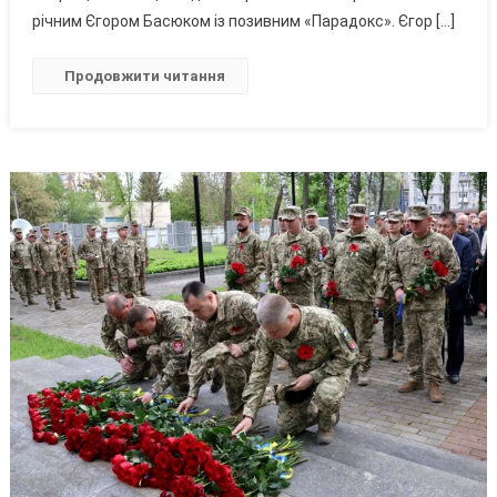
Повернувся
річним Єгором Басюком із позивним «Парадокс». Єгор […]
З-
За
Продовжити читання
Кордону,
Щоб
Боронити
Україну