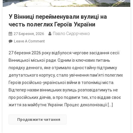
У Вінниці перейменували вулиці на
честь полеглих Героїв України
Павло Сидорченко
27 Березня, 2026
On
Leave A Comment
У
27 березня 2026 року відбулося чергове засідання сесії
Вінниці
Вінницької міської ради. Одним із ключових питань
Перейменували
порядку денного, яке отримало одностайну підтримку
Вулиці
депутатського корпусу, стало увічнення пам’яті полеглих
На
Честь
Героїв російсько-української війни в топоніміці міста.
Полеглих
Відтепер назви вінницьких вулиць розповідатимуть не
Героїв
про російських діячів, а про подвиги тих, хто віддав своє
України
життя за майбутнє України. Процес деколонізації […]
Продовжити читання