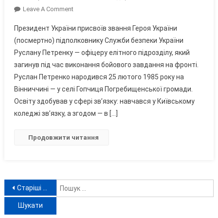
On
Leave A Comment
Герой
Президент України присвоїв звання Героя України
Із
(посмертно) підполковнику Служби безпеки України
Вінниччини:
Руслану Петренку — офіцеру елітного підрозділу, який
Ким
загинув під час виконання бойового завдання на фронті.
Був
Підполковник
Руслан Петренко народився 25 лютого 1985 року на
СБУ
Вінниччині — у селі Гопчиця Погребищенської громади.
Руслан
Освіту здобував у сфері зв’язку: навчався у Київському
Петренко
коледжі зв’язку, а згодом — в […]
Продовжити читання
Навігація
П
Старіші записи
за