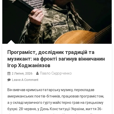
Програміст, дослідник традицій та
музикант: на фронті загинув вінничанин
Ігор Ходжаніязов
Павло Сидорченко
2 Липня, 2026
On
Leave A Comment
Програміст,
Він вивчав кримськотатарську музику, перекладав
Дослідник
американських поетів-бітників, працював програмістом,
Традицій
а у складі музичного гурту майстерно грав на грецькому
Та
бузукі. 28 червня, у День Конституції України, життя 36-
Музикант: