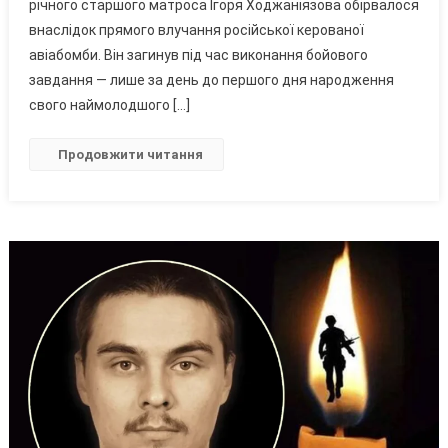
На
річного старшого матроса Ігоря Ходжаніязова обірвалося
Фронті
внаслідок прямого влучання російської керованої
Загинув
авіабомби. Він загинув під час виконання бойового
Вінничанин
завдання — лише за день до першого дня народження
Ігор
свого наймолодшого […]
Ходжаніязов
Продовжити читання