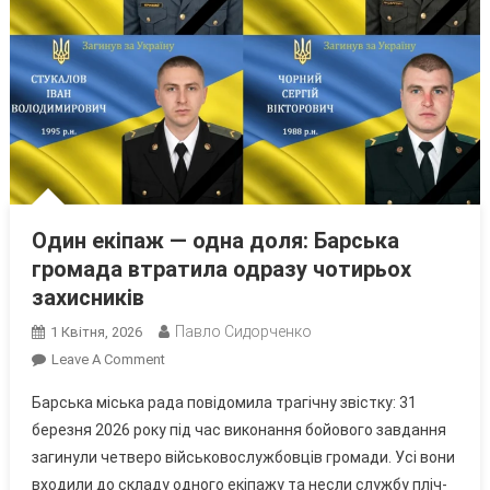
Один екіпаж — одна доля: Барська
громада втратила одразу чотирьох
захисників
Павло Сидорченко
1 Квітня, 2026
On
Leave A Comment
Один
Барська міська рада повідомила трагічну звістку: 31
Екіпаж
березня 2026 року під час виконання бойового завдання
—
загинули четверо військовослужбовців громади. Усі вони
Одна
входили до складу одного екіпажу та несли службу пліч-
Доля: