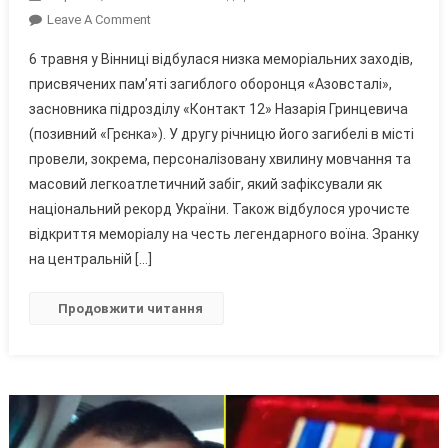
On
Leave A Comment
У
6 травня у Вінниці відбулася низка меморіальних заходів,
Вінниці
присвячених пам’яті загиблого оборонця «Азовсталі»,
Вшанували
засновника підрозділу «Контакт 12» Назарія Гринцевича
Пам’ять
(позивний «Грєнка»). У другу річницю його загибелі в місті
Героя
України
провели, зокрема, персоналізовану хвилину мовчання та
Назарія
масовий легкоатлетичний забіг, який зафіксували як
Гринцевича
національний рекорд України. Також відбулося урочисте
«Грєнки»
відкриття меморіалу на честь легендарного воїна. Зранку
на центральній […]
Продовжити читання