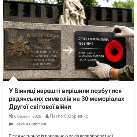
У Вінниці нарешті вирішили позбутися
радянських символів на 30 меморіалах
Другої світової війни
Павло Сидорченко
6 Серпня, 2026
On
Leave A Comment
У
Після чотирьох із половиною років кровопролитної