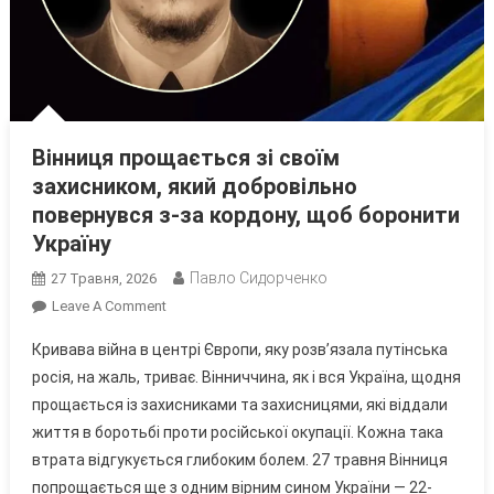
Вінниця прощається зі своїм
захисником, який добровільно
повернувся з-за кордону, щоб боронити
Україну
Павло Сидорченко
27 Травня, 2026
On
Leave A Comment
Вінниця
Кривава війна в центрі Європи, яку розв’язала путінська
Прощається
росія, на жаль, триває. Вінниччина, як і вся Україна, щодня
Зі
прощається із захисниками та захисницями, які віддали
Своїм
життя в боротьбі проти російської окупації. Кожна така
Захисником,
Який
втрата відгукується глибоким болем. 27 травня Вінниця
Добровільно
попрощається ще з одним вірним сином України — 22-