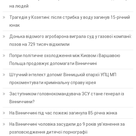
на людей
Трагедія у Козятині: після стрибка у воду загинув 15-річний
юнак
Донька відомого агробарона виграла суд у газової компанії:
позов на 729 тисяч відхилили
Попри політичне охолодження між Києвом і Варшавою
Польща продовжує допомагати Вінниччині
Штучний інтелект допоміг Вінницькій єпархії УПЦ МП
прокоментувати кримінальну справу ієрея
Заступником головнокомандувача ЗСУ стане генерал із
Вінниччини?
На Вінниччині під час пожежі загинула 85-річна жінка
На Вінниччині чоловіка засудили до 9 років ув’язнення за
розповсюдження дитячої порнографії