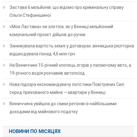
Застава 6 мільйонів: що відомо про кримінальну справу
Ольги Стефанішиної
«Моя Ластівка» не злетіла: як у Вінниці мільйонний
комунальний проєкт дійшов до ручки
Занижувала вартість землі у договорах: вінницька рієлторка
відшкодувала понад 4,6 млн грн
На Вінниччині 15-річний хлопець згорів у палаючому авто, а
19-річного водія розчавив автопоїзд
Нова підозра екскомандувачу логістики Повітряних Сил:
серед прихованого майна — квартири у Вінниці
Вінниччина увійшла до сімки регіонів із найбільшими
доходами від майнового податку
НОВИНИ ПО МІСЯЦЯХ