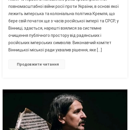
Вінниці
повномасштабної війни росії проти України, в основі якої
Нарешті
лежить імперська та колоніальна політика Кремля, що
Вирішили
бере свій початок ще з часів російської імперії та СРСР, у
Позбутися
Радянських
Вінниці, здається, нарешті взялися за системне
Символів
очищення публічного простору від радянських і
На
російських імперських символів. Виконавчий комітет
30
Вінницької міської ради ухвалив рішення, яке […]
Меморіалах
Другої
Продовжити читання
Світової
Війни