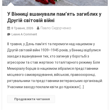
У Вінниці вшанували пам’ять загиблих у
Другій світовій війні
Павло Сидорченко
8 Травня, 2026
On
Leave A Comment
У
8 травня, у День пам’яті та перемоги над нацизмом у
Вінниці
Другій світовій війні 1939–1945 років, у Вінниці відбулися
Вшанували
заходи з вшанування тих, хто загинув у боротьбі з
Пам’ять
агресором та став жертвою тоталітарного режиму. Біля
Загиблих
У
Меморіалу борців із нацизмом зібралися представники
Другій
місцевого самоврядування, військові, правоохоронці,
Світовій
рятувальники та представники ветеранських організацій.
Війні
Учасники заходу поклали квіти до підніжжя […]
Продовжити читання