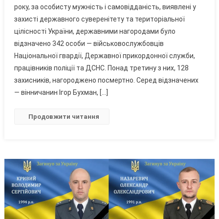
року, за особисту мужність і самовідданість, виявлені у
Браїлова
захисті державного суверенітету та територіальної
Ігоря
цілісності України, державними нагородами було
Бухмана
Нагороджено
відзначено 342 особи — військовослужбовців
Орденом
Національної гвардії, Державної прикордонної служби,
«За
працівників поліції та ДСНС. Понад третину з них, 128
Мужність»
захисників, нагороджено посмертно. Серед відзначених
Посмертно
— вінничанин Ігор Бухман, […]
Продовжити читання