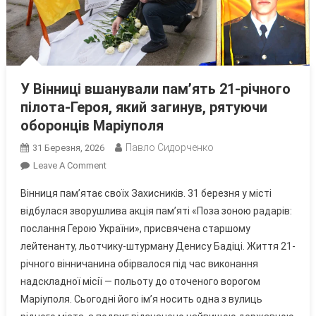
У Вінниці вшанували пам’ять 21-річного
пілота-Героя, який загинув, рятуючи
оборонців Маріуполя
Павло Сидорченко
31 Березня, 2026
On
Leave A Comment
У
Вінниця пам’ятає своїх Захисників. 31 березня у місті
Вінниці
відбулася зворушлива акція пам’яті «Поза зоною радарів:
Вшанували
послання Герою України», присвячена старшому
Пам’ять
лейтенанту, льотчику-штурману Денису Бадіці. Життя 21-
21-
Річного
річного вінничанина обірвалося під час виконання
Пілота-
надскладної місії — польоту до оточеного ворогом
Героя,
Маріуполя. Сьогодні його ім’я носить одна з вулиць
Який