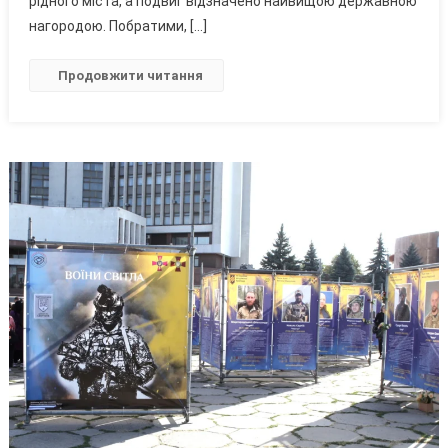
рідного міста, а подвиг відзначено найвищою державною
Загинув,
нагородою. Побратими, […]
Рятуючи
Оборонців
Продовжити читання
Маріуполя