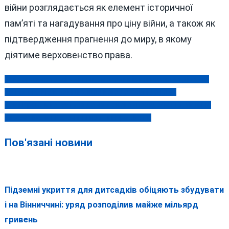
війни розглядається як елемент історичної
пам’яті та нагадування про ціну війни, а також як
підтвердження прагнення до миру, в якому
діятиме верховенство права.
Найдорожче таксі у Вінниці: молодик із погрозою «підірвати
Навігація
банк» викликав поліцію, щоб його довезли додому
записів
Поки Кремль готується до чергового «побєдобєсія», Україна
фіксує численні злочини новітніх фашистів
Пов'язані новини
Підземні укриття для дитсадків обіцяють збудувати
і на Вінниччині: уряд розподілив майже мільярд
гривень