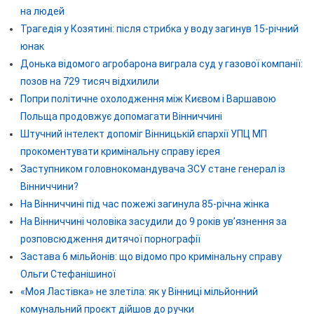
на людей
Трагедія у Козятині: після стрибка у воду загинув 15-річний
юнак
Донька відомого агробарона виграла суд у газової компанії:
позов на 729 тисяч відхилили
Попри політичне охолодження між Києвом і Варшавою
Польща продовжує допомагати Вінниччині
Штучний інтелект допоміг Вінницькій єпархії УПЦ МП
прокоментувати кримінальну справу ієрея
Заступником головнокомандувача ЗСУ стане генерал із
Вінниччини?
На Вінниччині під час пожежі загинула 85-річна жінка
На Вінниччині чоловіка засудили до 9 років ув’язнення за
розповсюдження дитячої порнографії
Застава 6 мільйонів: що відомо про кримінальну справу
Ольги Стефанішиної
«Моя Ластівка» не злетіла: як у Вінниці мільйонний
комунальний проєкт дійшов до ручки