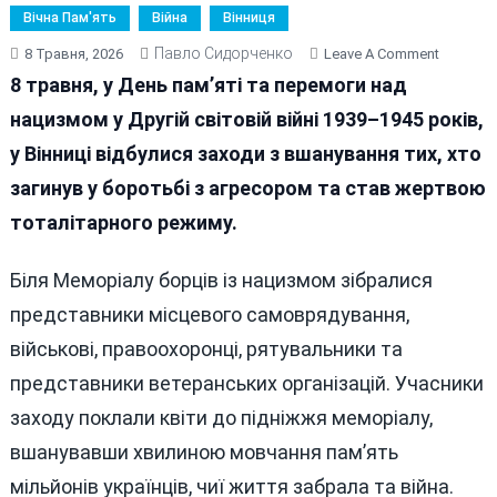
Вічна Пам'ять
Війна
Вінниця
Павло Сидорченко
On
8 Травня, 2026
Leave A Comment
У
8 травня, у День пам’яті та перемоги над
Вінниці
нацизмом у Другій світовій війні 1939–1945 років,
Вшанув
у Вінниці відбулися заходи з вшанування тих, хто
Пам’ять
Загибли
загинув у боротьбі з агресором та став жертвою
У
тоталітарного режиму.
Другій
Світовій
Біля Меморіалу борців із нацизмом зібралися
Війні
представники місцевого самоврядування,
військові, правоохоронці, рятувальники та
представники ветеранських організацій. Учасники
заходу поклали квіти до підніжжя меморіалу,
вшанувавши хвилиною мовчання пам’ять
мільйонів українців, чиї життя забрала та війна.