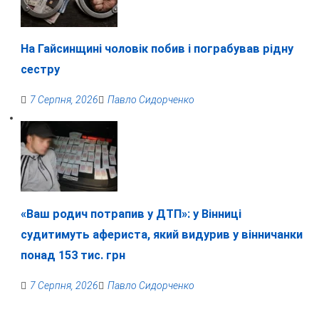
На Гайсинщині чоловік побив і пограбував рідну
сестру
7 Серпня, 2026
Павло Сидорченко
«Ваш родич потрапив у ДТП»: у Вінниці
судитимуть афериста, який видурив у вінничанки
понад 153 тис. грн
7 Серпня, 2026
Павло Сидорченко