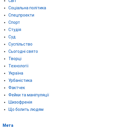
Світ
Соціальна політика
Спецпроекти
Спорт
Студія
Суд
Суспільство
Сьогодні свято
Творці
Технології
Україна
Урбаністика
Фактчек
Фейки та маніпуляції
Шизофренія
Що болить людям
Мета