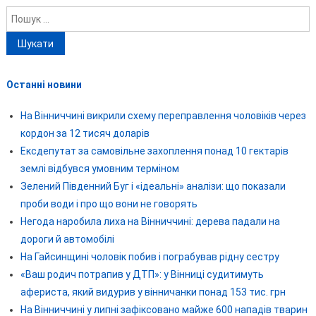
Пошук:
Останні новини
На Вінниччині викрили схему переправлення чоловіків через
кордон за 12 тисяч доларів
Ексдепутат за самовільне захоплення понад 10 гектарів
землі відбувся умовним терміном
Зелений Південний Буг і «ідеальні» аналізи: що показали
проби води і про що вони не говорять
Негода наробила лиха на Вінниччині: дерева падали на
дороги й автомобілі
На Гайсинщині чоловік побив і пограбував рідну сестру
«Ваш родич потрапив у ДТП»: у Вінниці судитимуть
афериста, який видурив у вінничанки понад 153 тис. грн
На Вінниччині у липні зафіксовано майже 600 нападів тварин