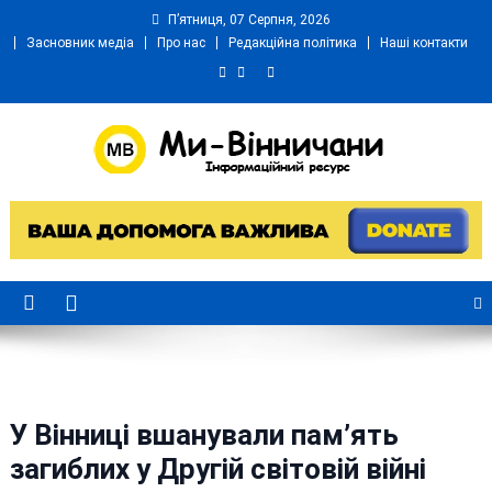
Skip
П’ятниця, 07 Серпня, 2026
to
Засновник медіа
Про нас
Редакційна політика
Наші контакти
content
Ми Вінничани
Незалежний інформаційний портал Вінничини
У Вінниці вшанували пам’ять
загиблих у Другій світовій війні