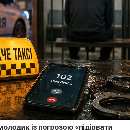
 молодик із погрозою «підірвати