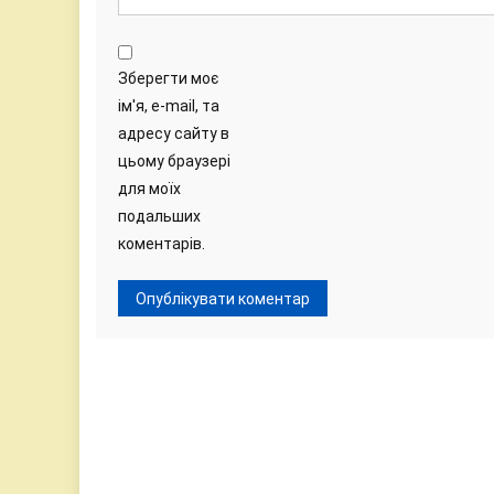
Зберегти моє
ім'я, e-mail, та
адресу сайту в
цьому браузері
для моїх
подальших
коментарів.