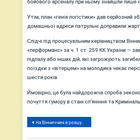
бойового арсеналу при ньому знайшли лише н
Утім, план «генія логістики» дав серйозний з
домашньої адреси патрульні доправили жарт
Слідчі під процесуальним керівництвом Вінни
«перформанс» за ч. 1 ст. 259 КК України — з
підпалу або інших дій, які загрожують заги
поїздки з «вітерцем» на молодика чекає перс
шести років.
Ймовірно, це була найдорожча спроба зекономи
почуття гумору в стані сп’яніння та Кримінал
Навігація
На Вінниччині в розшуку тисячі «стволів», їх вистачило б для озброєння кількох умовних піхотних підрозділів
записів