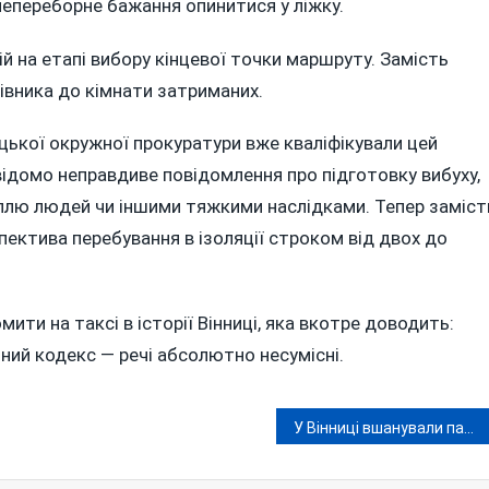
епереборне бажання опинитися у ліжку.
бій на етапі вибору кінцевої точки маршруту. Замість
івника до кімнати затриманих.
цької окружної прокуратури вже кваліфікували цей
авідомо неправдиве повідомлення про підготовку вибуху,
беллю людей чи іншими тяжкими наслідками. Тепер заміст
пектива перебування в ізоляції строком від двох до
ти на таксі в історії Вінниці, яка вкотре доводить:
ьний кодекс — речі абсолютно несумісні.
У Вінниці вшанували пам’ять загиблих у Другій світовій війні