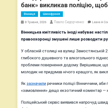
банк» викликав поліцію, що
Вінниця
Шизофренія
Павло Сидорченко
8 Травня, 2026
Leave A C
Вінницька кмітливість іноді набуває насті
правоохоронці змушені лише розводити ру
У обласній столиці на вулиці Замостянській 
глибокого душевного та алкогольного піднесе
проблеми повернення додому. Вирішивши, що 
молодик не придумав нічого кращого, як викл
Як
зазначили
речники поліції Вінниччини, аби
«замовлення» дещо екзотичний коментар — на
Поліцейський сервіс виявився напрочуд швидк