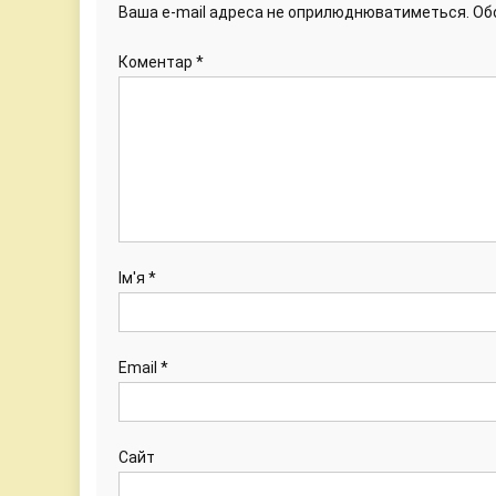
Ваша e-mail адреса не оприлюднюватиметься.
Об
Коментар
*
Ім'я
*
Email
*
Сайт