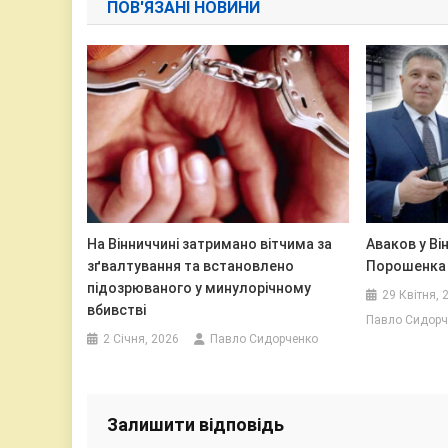
ПОВ'ЯЗАНІ НОВИНИ
На Вінниччині затримано вітчима за
Аваков у Ві
зґвалтування та встановлено
Порошенка
підозрюваного у минулорічному
29 Квітня, 
вбивстві
Павло Сидорч
2 Січня, 2026
Павло Сидорченко
Залишити відповідь