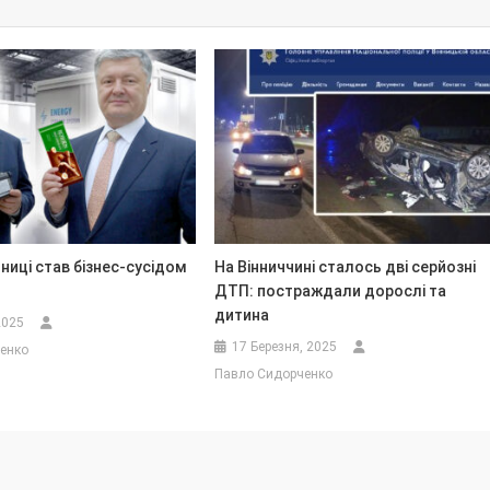
нниці став бізнес-сусідом
На Вінниччині сталось дві серйозні
ДТП: постраждали дорослі та
дитина
2025
17 Березня, 2025
енко
Павло Сидорченко