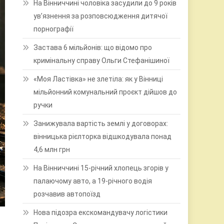
На Вінниччині чоловіка засудили до 9 років
ув’язнення за розповсюдження дитячої
порнографії
Застава 6 мільйонів: що відомо про
кримінальну справу Ольги Стефанішиної
«Моя Ластівка» не злетіла: як у Вінниці
мільйонний комунальний проєкт дійшов до
ручки
Занижувала вартість землі у договорах:
вінницька рієлторка відшкодувала понад
4,6 млн грн
На Вінниччині 15-річний хлопець згорів у
палаючому авто, а 19-річного водія
розчавив автопоїзд
Нова підозра екскомандувачу логістики