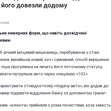
б його довезли додому
On
omment
Найдорожче
льки химерних форм, що навіть досвідчені
Таксі
ками.
У
Вінниці:
Молодик
25-річний місцевий мешканець, перебуваючи у стані
Із
ння, винайшов новий, хоч і сумнівний, спосіб вирішення
Погрозою
піша прогулянка не личить його поточному статусу,
«підірвати
икати патрульне авто через спецлінію «102».
Банк»
Викликав
Поліцію,
 гарантувати стовідсоткову «подачу авто», він додав до
Щоб
мір підірвати відділення банку за допомогою гранат.
Його
Довезли
им: «клієнта» прийняли з усіма почестями, хоча замість
Додому