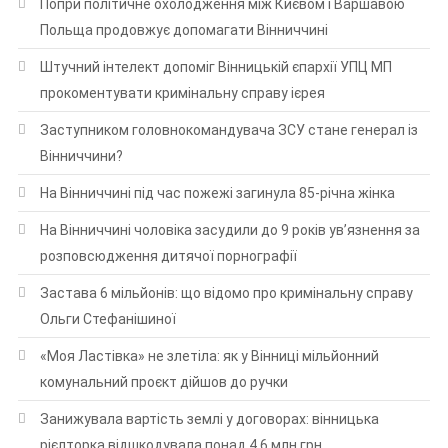
Попри політичне охолодження між Києвом і Варшавою
Польща продовжує допомагати Вінниччині
Штучний інтелект допоміг Вінницькій єпархії УПЦ МП
прокоментувати кримінальну справу ієрея
Заступником головнокомандувача ЗСУ стане генерал із
Вінниччини?
На Вінниччині під час пожежі загинула 85-річна жінка
На Вінниччині чоловіка засудили до 9 років ув’язнення за
розповсюдження дитячої порнографії
Застава 6 мільйонів: що відомо про кримінальну справу
Ольги Стефанішиної
«Моя Ластівка» не злетіла: як у Вінниці мільйонний
комунальний проєкт дійшов до ручки
Занижувала вартість землі у договорах: вінницька
рієлторка відшкодувала понад 4,6 млн грн