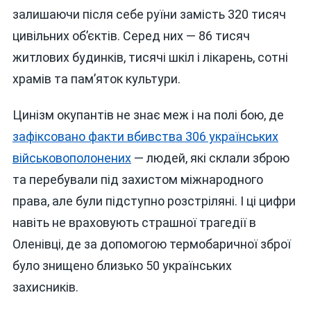
залишаючи після себе руїни замість 320 тисяч
цивільних об’єктів. Серед них — 86 тисяч
житлових будинків, тисячі шкіл і лікарень, сотні
храмів та пам’яток культури.
Цинізм окупантів не знає меж і на полі бою, де
зафіксовано факти вбивства 306 українських
військовополонених
— людей, які склали зброю
та перебували під захистом міжнародного
права, але були підступно розстріляні. І ці цифри
навіть не враховують страшної трагедії в
Оленівці, де за допомогою термобаричної зброї
було знищено близько 50 українських
захисників.