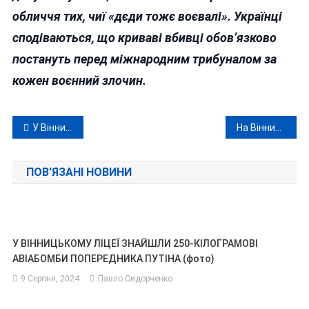
обличчя тих, чиї «дєди тожє воєвалі». Українці
сподіваються, що криваві вбивці обов’язково
постануть перед міжнародним трибуналом за
кожен воєнний злочин.
Навігація
У Вінниці вшанували пам’ять загиблих у Другій світовій війні
На Вінниччині судитимуть трьох молодиків-«конспіраторів», які незаконно переправляли чоловіків через Молдови
записів
ПОВ'ЯЗАНІ НОВИНИ
У ВІННИЦЬКОМУ ЛІЦЕЇ ЗНАЙШЛИ 250-КІЛОГРАМОВІ
АВІАБОМБИ ПОПЕРЕДНИКА ПУТІНА (фото)
9 Серпня, 2024
Павло Сидорченко