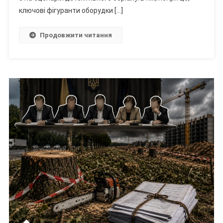
Справи
ключові фігуранти оборудки […]
І…
«Тиша»
Продовжити читання