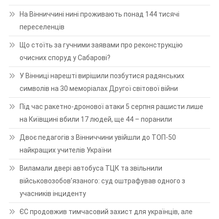
На Вінниччині нині проживають понад 144 тисячі
переселенців
Що стоїть за гучними заявами про реконструкцію
очисних споруд у Сабарові?
У Вінниці нарешті вирішили позбутися радянських
символів на 30 меморіалах Другої світової війни
Під час ракетно-дронової атаки 5 серпня рашисти лише
на Київщині вбили 17 людей, ще 44 – поранили
Двоє педагогів з Вінниччини увійшли до ТОП-50
найкращих учителів України
Виламали двері автобуса ТЦК та звільнили
військовозобов’язаного: суд оштрафував одного з
учасників інциденту
ЄС продовжив тимчасовий захист для українців, але