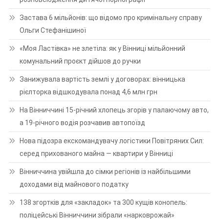
Застава 6 мільйонів: що відомо про кримінальну справу
Ольги Стефанішиної
«Моя Ластівка» не злетіла: як у Вінниці мільйонний
комунальний проєкт дійшов до ручки
Занижувала вартість землі у договорах: вінницька
рієлторка відшкодувала понад 4,6 млн грн
На Вінниччині 15-річний хлопець згорів у палаючому авто,
а 19-річного водія розчавив автопоїзд
Нова підозра екскомандувачу логістики Повітряних Сил:
серед прихованого майна — квартири у Вінниці
Вінниччина увійшла до сімки регіонів із найбільшими
доходами від майнового податку
138 згортків для «закладок» та 300 кущів конопель:
поліцейські Вінниччини зібрали «нарковрожай»