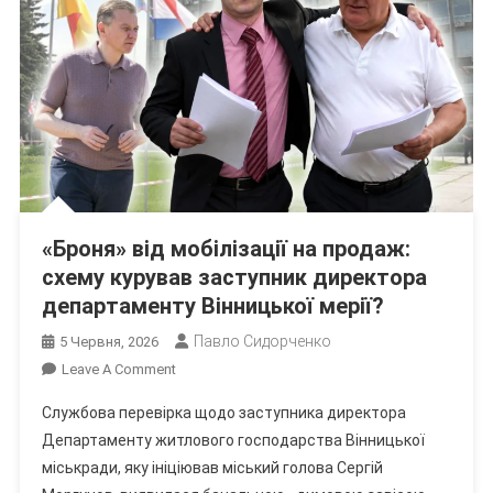
«Броня» від мобілізації на продаж:
схему курував заступник директора
департаменту Вінницької мерії?
Павло Сидорченко
5 Червня, 2026
On
Leave A Comment
«Броня»
Службова перевірка щодо заступника директора
Від
Департаменту житлового господарства Вінницької
Мобілізації
міськради, яку ініціював міський голова Сергій
На