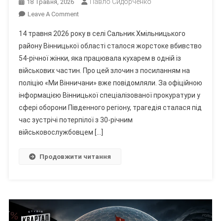
Павло Сидорченко
18 Травня, 2026
On
Leave A Comment
У
14 травня 2026 року в селі Сальник Хмільницького
Вбивстві
району Вінницької області сталося жорстоке вбивство
Кухарки
54-річної жінки, яка працювала кухарем в одній із
Військової
військових частин. Про цей злочин з посиланням на
Частини
На
поліцію «Ми Вінничани» вже повідомляли. За офіційною
Вінниччині
інформацією Вінницької спеціалізованої прокуратури у
Підозрюють
сфері оборони Південного регіону, трагедія сталася під
Сина
час зустрічі потерпілої з 30-річним
Прокурорки
військовослужбовцем […]
Та
Ексначальника
Продовжити читання
ТЦК?