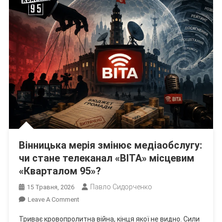
Вінницька мерія змінює медіаобслугу:
чи стане телеканал «ВІТА» місцевим
«Кварталом 95»?
Павло Сидорченко
15 Травня, 2026
On
Leave A Comment
Вінницька
Триває кровопролитна війна, кінця якої не видно. Сили
Мерія