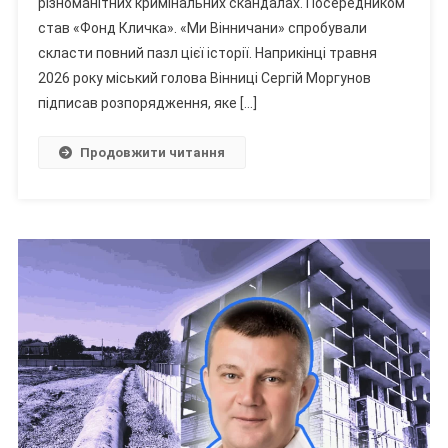
різноманітних кримінальних скандалах. Посередником
Клички
став «Фонд Кличка». «Ми Вінничани» спробували
І
скласти повний пазл цієї історії. Наприкінці травня
Колишній
2026 року міський голова Вінниці Сергій Моргунов
Київський
підписав розпорядження, яке […]
Чиновник
В
Продовжити читання
Одному
Додатку