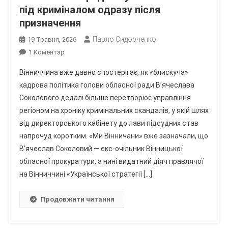
під криміналом одразу після
призначення
Павло Сидорченко
19 Травня, 2026
До
1 Коментар
«Кадри»
Вінниччина вже давно спостерігає, як «блискуча»
Голови
кадрова політика голови обласної ради В’ячеслава
Вінницької
Соколового дедалі більше перетворює управління
Облради
регіоном на хроніку кримінальних скандалів, у якій шлях
Соколового
Продовжують
від директорського кабінету до лави підсудних став
Опинятися
напрочуд коротким. «Ми Вінничани» вже зазначали, що
Під
В’ячеслав Соколовий — екс-очільник Вінницької
Криміналом
обласної прокуратури, а нині видатний діяч правлячої
Одразу
на Вінниччині «Української стратегії […]
Після
Призначення
Продовжити читання