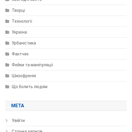
Творці
Технології
Україна
Урбаністика
Фактчек
Фейки та маніпуляції
Шизофренія
Що болить людям
МЕТА
Увійти
Стрічка записів