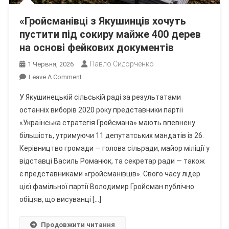
«Гройсманівці з Якушинців хочуть
пустити під сокиру майже 400 дерев
на основі фейкових документів
Павло Сидорченко
1 Червня, 2026
On
Leave A Comment
«Гройсманівці
У Якушинецькій сільській раді за результатами
З
останніх виборів 2020 року представники партії
Якушинців
«Українська стратегія Гройсмана» мають впевнену
Хочуть
більшість, утримуючи 11 депутатських мандатів із 26.
Пустити
Під
Керівництво громади — голова сільради, майор міліції у
Сокиру
відставці Василь Романюк, та секретар ради — також
Майже
є представниками «гройсманівців». Свого часу лідер
400
цієї фамільної партії Володимир Гройсман публічно
Дерев
обіцяв, що висуванці […]
На
Основі
Продовжити читання