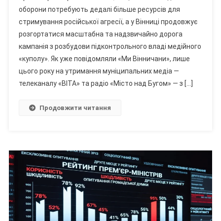
оборони потребують дедалі більше ресурсів для
Змінює
стримування російської агресії, а у Вінниці продовжує
Медіаобслугу:
розгортатися масштабна та надзвичайно дорога
Чи
Стане
кампанія з розбудови підконтрольного владі медійного
Телеканал
«куполу». Як уже повідомляли «Ми Вінничани», лише
«ВІТА»
цього року на утримання муніципальних медіа —
Місцевим
телеканалу «ВІТА» та радіо «Місто над Бугом» — з […]
«Кварталом
95»?
Продовжити читання