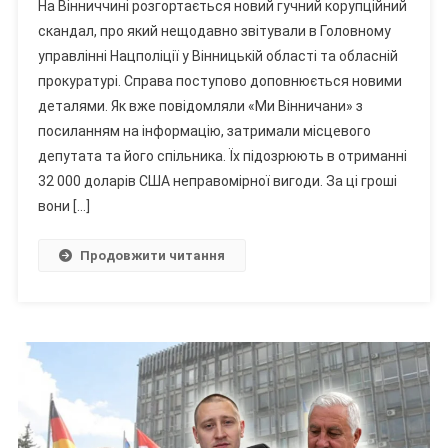
На Вінниччині розгортається новий гучний корупційний
«рішала»
скандал, про який нещодавно звітували в Головному
З
управлінні Нацполіції у Вінницькій області та обласній
Проросійської
прокуратурі. Справа поступово доповнюється новими
Партії
У
деталями. Як вже повідомляли «Ми Вінничани» з
Погребищі:
посиланням на інформацію, затримали місцевого
Усі
депутата та його спільника. Їх підозрюють в отриманні
Деталі
32 000 доларів США неправомірної вигоди. За ці гроші
Гучної
вони […]
Корупційної
Справи
Продовжити читання