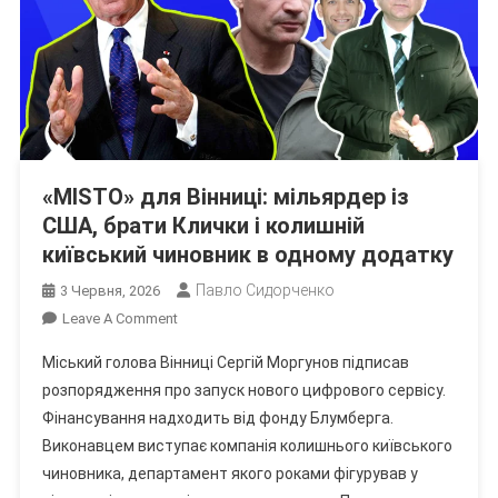
«MISTO» для Вінниці: мільярдер із
США, брати Клички і колишній
київський чиновник в одному додатку
Павло Сидорченко
3 Червня, 2026
On
Leave A Comment
«MISTO»
Міський голова Вінниці Сергій Моргунов підписав
Для
розпорядження про запуск нового цифрового сервісу.
Вінниці:
Фінансування надходить від фонду Блумберга.
Мільярдер
Виконавцем виступає компанія колишнього київського
Із
США,
чиновника, департамент якого роками фігурував у
Брати