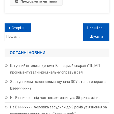
Продовжити читання
Цієї
Історії?
Навігація
Старіші записи
Новіші записи
Пошук:
за
записами
ОСТАННІ НОВИНИ
Штучний інтелект допоміг Вінницькій єпархії УПЦ МП
прокоментувати кримінальну справу ієрея
Заступником головнокомандувача ЗСУ стане генерал із
Вінниччини?
На Вінниччині під час пожежі загинула 85-річна жінка
На Вінниччині чоловіка засудили до 9 років ув’язнення за
розповсюдження дитячої порнографії