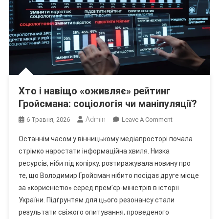
Хто і навіщо «оживляє» рейтинг
Гройсмана: соціологія чи маніпуляції?
Admin
On
6 Травня, 2026
Leave A Comment
Хто
Останнім часом у вінницькому медіапросторі почала
І
стрімко наростати інформаційна хвиля. Низка
Навіщо
ресурсів, ніби під копірку, розтиражувала новину про
«оживляє»
те, що Володимир Гройсман нібито посідає друге місце
Рейтинг
Гройсмана:
за «корисністю» серед прем’єр-міністрів в історії
Соціологія
України. Підґрунтям для цього резонансу стали
Чи
результати свіжого опитування, проведеного