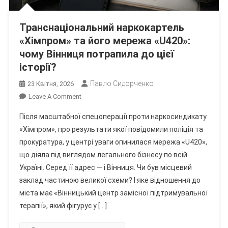
Транснаціональний наркокартель
«Хімпром» та його мережа «U420»:
чому Вінниця потрапила до цієї
історії?
Павло Сидорченко
23 Квітня, 2026
On
Leave A Comment
Транснаціональний
Після масштабної спецоперації проти наркосиндикату
Наркокартель
«Хімпром», про результати якої повідомили поліція та
«Хімпром»
прокуратура, у центрі уваги опинилася мережа «U420»,
Та
що діяла під виглядом легального бізнесу по всій
Його
Мережа
Україні. Серед її адрес — і Вінниця. Чи був місцевий
«U420»:
заклад частиною великої схеми? І яке відношення до
Чому
міста має «Вінницький центр замісної підтримувальної
Вінниця
терапії», який фігурує у […]
Потрапила
До