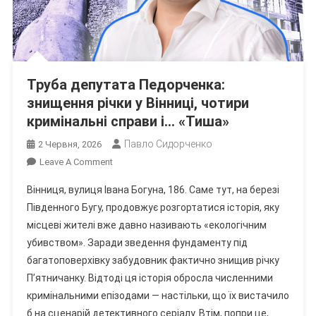
Труба депутата Педорченка:
знищення річки у Вінниці, чотири
кримінальні справи і… «Тиша»
Павло Сидорченко
2 Червня, 2026
On
Leave A Comment
Труба
Вінниця, вулиця Івана Богуна, 186. Саме тут, на березі
Депутата
Південного Бугу, продовжує розгортатися історія, яку
Педорченка:
місцеві жителі вже давно називають «екологічним
Знищення
убивством». Заради зведення фундаменту під
Річки
У
багатоповерхівку забудовник фактично знищив річку
Вінниці,
П’ятничанку. Відтоді ця історія обросла численними
Чотири
кримінальними епізодами — настільки, що їх вистачило
Кримінальні
б на сценарій детективного серіалу. Втім, попри це,