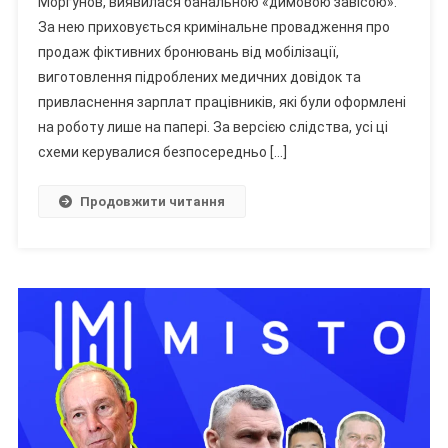
Моргунов, виявилася банальною «димовою завісою».
Продаж:
Схему
За нею приховується кримінальне провадження про
Курував
продаж фіктивних бронювань від мобілізації,
Заступник
виготовлення підроблених медичних довідок та
Директора
привласнення зарплат працівників, які були оформлені
Департаменту
на роботу лише на папері. За версією слідства, усі ці
Вінницької
схеми керувалися безпосередньо […]
Мерії?
Продовжити читання