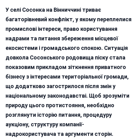
Битва
У селі Сосонка на Вінниччині триває
За
Сосонку:
багаторівневий конфлікт, у якому переплелися
Чому
промислові інтереси, право користування
Мешканці
надрами та питання збереження місцевої
Села
На
екосистеми і громадського спокою. Ситуація
Вінниччині
довкола Сосонського родовища піску стала
Виступають
показовим прикладом зіткнення приватного
Проти
Видобутку
бізнесу з інтересами територіальної громади,
Піску
що додатково загострилося після змін у
національному законодавстві. Щоб зрозуміти
природу цього протистояння, необхідно
розглянути історію питання, процедуру
аукціону, структуру компанії-
надрокористувача та аргументи сторін.