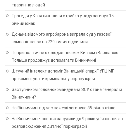
тварин на людей
Трагедія у Козятині: після стрибка у воду загинув 15-
річний юнак
Донька відомого агробарона виграла суд у газової
компанії: позов на 729 тисяч відхилили
Попри політичне охолодження між Києвом і Варшавою
Польща продовжує допомагати Вінниччині
Штучний інтелект допоміг Вінницькій єпархії УПЦ МП
прокоментувати кримінальну справу ієрея
Заступником головнокомандувача ЗСУ стане генерал із
Вінниччини?
На Вінниччині під час пожежі загинула 85-річна жінка
На Вінниччині чоловіка засудили до 9 років ув’язнення за
розповсюдження дитячої порнографії