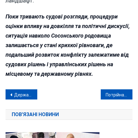
ландшафт.
Поки тривають судові розгляди, процедури
оцінки впливу на довкілля та політичні дискусії,
ситуація навколо Сосонського родовища
залишається у стані крихкої рівноваги, де
подальший розвиток конфлікту залежатиме від
судових рішень і управлінських рішень на
місцевому та державному рівнях.
Навігація
Держаудитслужба на Вінниччині попередила проведення неконкурентних закупівель на понад 90 мільйонів
Потрійна автотроща на Вінниччині: поблизу Комарова зіткнулися три автомобілі, є постраждалий
записів
ПОВ'ЯЗАНІ НОВИНИ