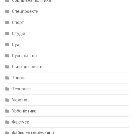
Соціальна політика
Спецпроекти
Спорт
Студія
Суд
Суспільство
Сьогодні свято
Творці
Технології
Україна
Урбаністика
Фактчек
Фейки та маніпуляції