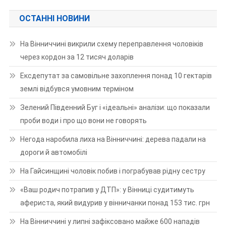
ОСТАННІ НОВИНИ
На Вінниччині викрили схему переправлення чоловіків
через кордон за 12 тисяч доларів
Ексдепутат за самовільне захоплення понад 10 гектарів
землі відбувся умовним терміном
Зелений Південний Буг і «ідеальні» аналізи: що показали
проби води і про що вони не говорять
Негода наробила лиха на Вінниччині: дерева падали на
дороги й автомобілі
На Гайсинщині чоловік побив і пограбував рідну сестру
«Ваш родич потрапив у ДТП»: у Вінниці судитимуть
афериста, який видурив у вінничанки понад 153 тис. грн
На Вінниччині у липні зафіксовано майже 600 нападів