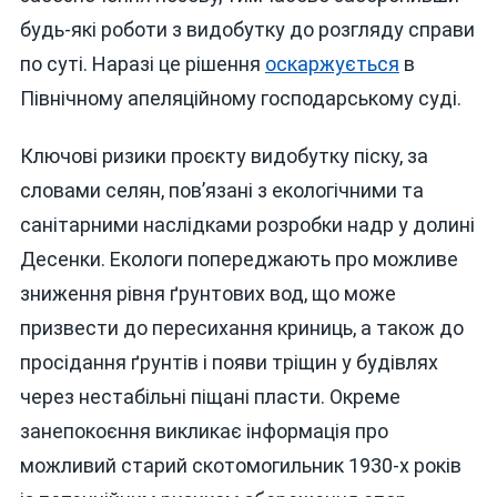
будь-які роботи з видобутку до розгляду справи
по суті. Наразі це рішення
оскаржується
в
Північному апеляційному господарському суді.
Ключові ризики проєкту видобутку піску, за
словами селян, пов’язані з екологічними та
санітарними наслідками розробки надр у долині
Десенки. Екологи попереджають про можливе
зниження рівня ґрунтових вод, що може
призвести до пересихання криниць, а також до
просідання ґрунтів і появи тріщин у будівлях
через нестабільні піщані пласти. Окреме
занепокоєння викликає інформація про
можливий старий скотомогильник 1930-х років