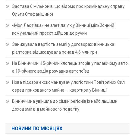
Застава 6 мільйонів: що відомо про кримінальну справу
Ольги Стефанішиної
«Моя Ластівка» не злетіла: як у Вінниці мільйонний
комунальний проєкт дійшов до ручки
Занижувала вартість землі у договорах: вінницька
рієлторка відшкодувала понад 4,6 млн грн
На Вінниччині 15-річний хлопець згорів у палаючому авто,
а 19-річного водія розчавив автопоїзд
Нова підозра екскомандувачу логістики Повітряних Сил:
серед прихованого майна — квартири у Вінниці
Вінниччина увійшла до сімки регіонів із найбільшими
доходами від майнового податку
НОВИНИ ПО МІСЯЦЯХ