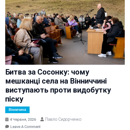
Битва за Сосонку: чому
мешканці села на Вінниччині
виступають проти видобутку
піску
Вінничина
Павло Сидорченко
4 Червня, 2026
On
Leave A Comment