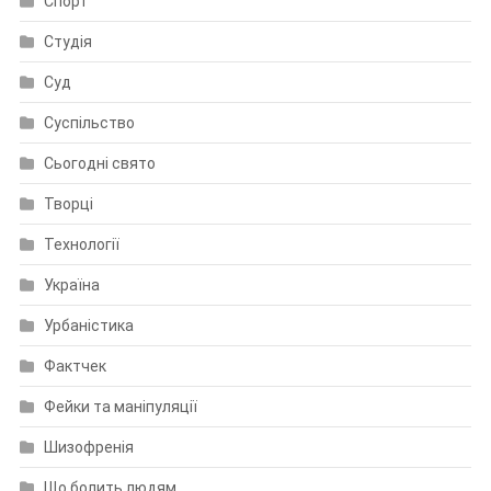
Спорт
Студія
Суд
Суспільство
Сьогодні свято
Творці
Технології
Україна
Урбаністика
Фактчек
Фейки та маніпуляції
Шизофренія
Що болить людям