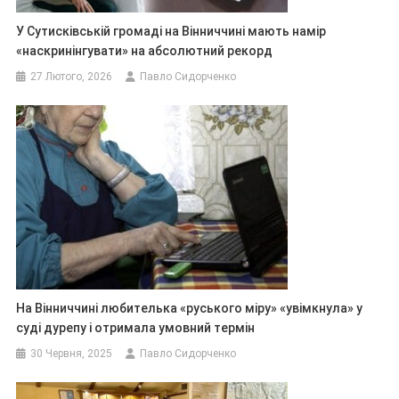
У Сутисківській громаді на Вінниччині мають намір
«наскринінгувати» на абсолютний рекорд
27 Лютого, 2026
Павло Сидорченко
На Вінниччині любителька «руського міру» «увімкнула» у
суді дурепу і отримала умовний термін
30 Червня, 2025
Павло Сидорченко