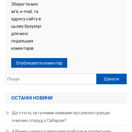
Зберегти моє
ім'я, e-mail, та
адресу сайту в
цьому браузері
для моїх
подальших
коментарів.
Пошук:
ОСТАННІ НОВИНИ
Що стоїть за гучними заявами про реконструкцію
очисних споруд у Сабарові?
У Вінниці нарешті вирішили позбутися радянських