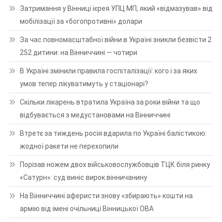
Затримання у Вінниці ієрея УПЦ МП, який «відмазував» від
мобілізації за «богопротивні» долари
За час повномасштабної війни в Україні зникли безвісти 2
252 дитини: на Вінниччині — чотири
В Україні змінили правила госпіталізації: кого і за яких
умов тепер лікуватимуть у стаціонарі?
Скільки лікарень втратила Україна за роки війни та що
відбувається з медустановами на Вінниччині
Втретє за тиждень росія вдарила по Україні балістикою:
жодної ракети не перехопили
Порізав ножем двох військовослужбовців ТЦК біля ринку
«Сатурн»: суд виніс вирок вінничанину
На Вінниччині аферисти знову «збирають» кошти на
армію від імені очільниці Вінницької ОВА