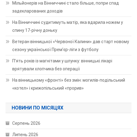
Мільйонерів на Вінниччині стало більше, попри спад
задекларованих доходів
На Вінниччині судитимуть матір, яка вдарила ножем у
спину 17-річну доньку
Ветеран вінницької «Червоної Калини» дав старт новому
сезону української Прем’єр-ліги з футболу
П’ять років із магнітами у шлунку: вінницькі лікарі
врятували хлопчика без операції
На вінницькому «фронті» без змін: могилів-подільський
«котел» і крижопільський «прорив»
НОВИНИ ПО МІСЯЦЯХ
Серпень 2026
Липень 2026