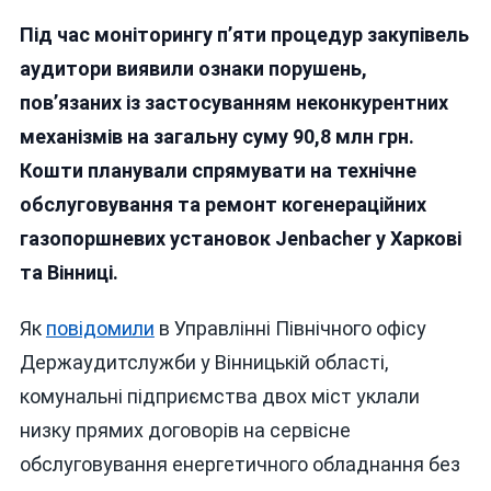
Держаудитслужба
Під час моніторингу п’яти процедур закупівель
На
Вінниччині
аудитори виявили ознаки порушень,
Попередила
пов’язаних із застосуванням неконкурентних
Проведення
механізмів на загальну суму 90,8 млн грн.
Неконкурентних
Закупівель
Кошти планували спрямувати на технічне
На
обслуговування та ремонт когенераційних
Понад
газопоршневих установок Jenbacher у Харкові
90
Мільйонів
та Вінниці.
Як
повідомили
в Управлінні Північного офісу
Держаудитслужби у Вінницькій області,
комунальні підприємства двох міст уклали
низку прямих договорів на сервісне
обслуговування енергетичного обладнання без