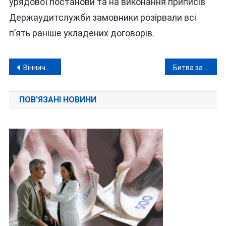
урядової постанови та на виконання приписів
Держаудитслужби замовники розірвали всі
п’ять раніше укладених договорів.
Навігація
Вінниччина зберігає лідерство в цукровій галузі України на тлі історичного скорочення посівних площ
Битва за Сосонку: чому мешканці села на Вінниччині виступають проти видобутку піску
записів
ПОВ'ЯЗАНІ НОВИНИ