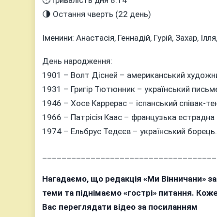
⏱Тривалість дня 8:14
🌗 Остання чверть (22 день)
Іменини: Анастасія, Геннадій, Гурій, Захар, Ілля
День народження:
1901 – Волт Дісней – американський художни
1931 – Григір Тютюнник – український письм
1946 – Хосе Каррерас – іспанський співак-те
1966 – Патрісія Каас – французька естрадна 
1974 – Ельбрус Тедєєв – український борець.
____________________________________
Нагадаємо, що редакція «Ми Вінничани» з
теми та піднімаємо «гострі» питання. Ко
Вас переглядати відео за посиланням