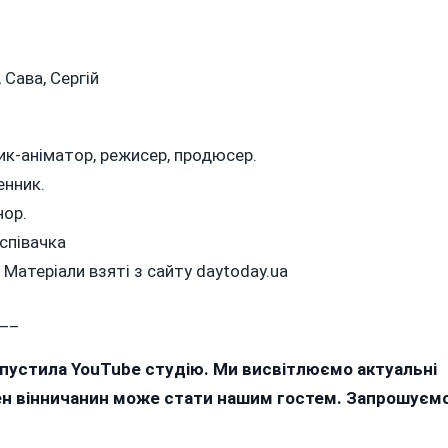
, Сава, Сергій
к-аніматор, режисер, продюсер.
енник.
нор.
співачка
 Матеріали взяті з сайту daytoday.ua
__
апустила YouTube студію. Ми висвітлюємо актуальні
жен вінничанин може стати нашим гостем. Запрошуєм