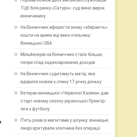
Порізав ножем двох військовослужбовців
ТЦК біля ринку «Сатурн»: суд виніс вирок
вінничанину
На Вінниччині аферисти знову «збирають»
кошти на армію від імені очільниці
Вінницької ОВА
Мільйонерів на Вінниччині стало більше,
попри спад задекларованих доходів
На Вінниччині судитимуть матір, яка
вдарила ножем у спину 17-річну доньку
Ветеран вінницької «Червоної Калини» дав
старт новому сезону української Прем’єр-
ліги з футболу
П’ять років із магнітами у шлунку: вінницькі
о
лікарі врятували хлопчика без операції