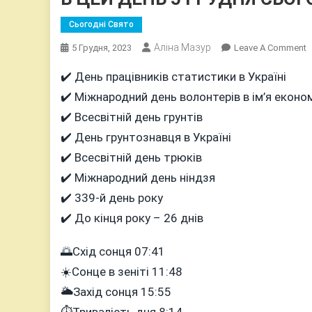
Сьогодні Свято
Аліна Мазур
O
5 Грудня, 2023
Leave A Comment
В
✔️ День працівників статистики в Україні
Ц
✔️ Міжнародний день волонтерів в ім’я еконо
Д
5
✔️ Всесвітній день грунтів
Г
✔️ День грунтознавця в Україні
С
✔️ Всесвітній день трюків
Т
✔️ Міжнародний день ніндзя
✔️ 339-й день року
✔️ До кінця року – 26 днів
🌅Схід сонця 07:41
☀️Сонце в зеніті 11:48
🌥Захід сонця 15:55