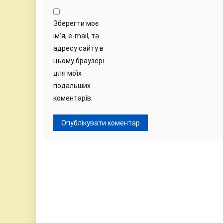
Зберегти моє
ім'я, e-mail, та
адресу сайту в
цьому браузері
для моїх
подальших
коментарів.