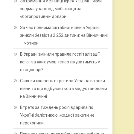
Затримання у Вінниці ієрея УПЦ МП, який
«відмазував» від мобілізації за
«богопротивні» долари
За час повномасштабної війни в Україні
зникли безвісти 2 252 дитини: на Вінниччині
— чотири
В Україні змінили правила госпіталізації:
кого і за яких умов тепер лікуватимуть у
стаціонарі?
Скільки лікарень втратила Україна за роки
війни та що відбувається з медустановами
на Вінниччині
Втретє за тиждень росія вдарила по
Україні балістикою: жодної ракети не
перехопили