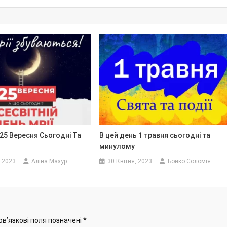
25 Вересня Сьогодні Та
В цей день 1 травня сьогодні та
минулому
, 2023
Аліна Мазур
30 Квітня, 2023
Бойко Соломія
ов’язкові поля позначені
*