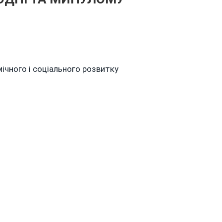
n
ЕЙ
мічного і соціального розвитку
ЕНЬ
РУДНЯ
ЬОГОДНІ
А
МИНУЛОМУ