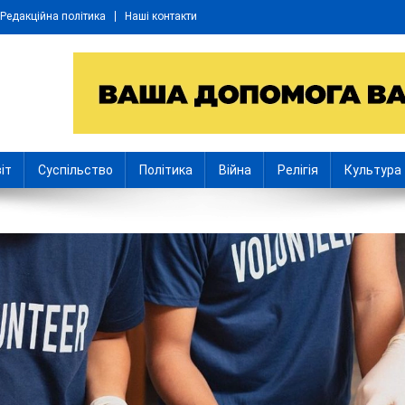
Редакційна політика
Наші контакти
іт
Суспільство
Політика
Війна
Релігія
Культура