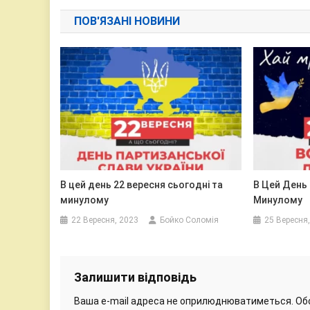
записів
ПОВ'ЯЗАНІ НОВИНИ
В цей день 22 вересня сьогодні та
В Цей День 
минулому
Минулому
22 Вересня, 2023
Бойко Соломія
25 Вересня
Залишити відповідь
Ваша e-mail адреса не оприлюднюватиметься.
Об