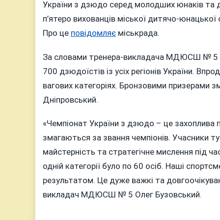
“МД
України з дзюдо серед молодших юнаків та д
№5”
п’ятеро вихованців міської дитячо-юнацької 
СТА
Про це
повідомляє
міськрада.
БРО
ПРИ
За словами тренера-викладача МДЮСШ № 5 Ол
ЧЕМ
700 дзюдоїстів із усіх регіонів України. Впр
УКР
вагових категоріях. Бронзовими призерами з
З
Дніпровський.
ДЗ
«Чемпіонат України з дзюдо – це захоплива по
змагаються за звання чемпіонів. Учасники ту
майстерність та стратегічне мислення під час
одній категорії було по 60 осіб. Наші спортс
результатом. Це дуже важкі та довгоочікуван
викладач МДЮСШ № 5 Олег Бузовський.
____________________________________