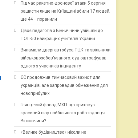
Під час ракетно-дронової атаки 5 серпня
рашисти лише на Київщині вбили 17 людей,
ще 44 – поранили
Двоє педагогів з Вінниччини увійшли до
ТОП-50 найкращих учителів України
Виламали двері автобуса ТЦК та звільнили
військовозобов’язаного: суд оштрафував
одного з учасників інциденту
ЄС продовжив тимчасовий захист для
Й
українців, але запровадив обмеження для
новоприбулих
Глянцевий фасад МХП: що приховує
красивий піар найбільшого роботодавця
Вінниччини?
«Велике будівництво» ніколи не