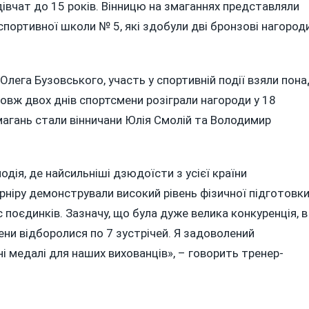
ЮСШ
івчат до 15 років. Вінницю на змаганнях представляли
спортивної школи № 5, які здобули дві бронзові нагороди
ЛИ
НЗОВИМИ
ЗЕРАМИ
ега Бузовського, участь у спортивній події взяли пона
ПІОНАТУ
одовж двох днів спортсмени розіграли нагороди у 18
АЇНИ
магань стали вінничани Юлія Смолій та Володимир
ЮДО
дія, де найсильніші дзюдоїсти з усієї країни
рніру демонстрували високий рівень фізичної підготовки
 поєдинків. Зазначу, що була дуже велика конкуренція, в
мени відборолися по 7 зустрічей. Я задоволений
і медалі для наших вихованців», – говорить тренер-
____________