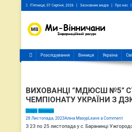
Skip
П’ятниця, 07 Серпня, 2026
Засновник медіа
Про нас
to
content
Ми Вінничани
Незалежний інформаційний портал Вінничини
Розслідування
Вінниця
Україна
Св
ВИХОВАНЦІ “МДЮСШ №5” 
ЧЕМПІОНАТУ УКРАЇНИ З Д
Спорт
Вінниця
on
28 Листопада, 2023
Аліна Мазур
Leave a Comment
ВИХ
З 23 по 25 листопада у с. Баранинці Ужгород