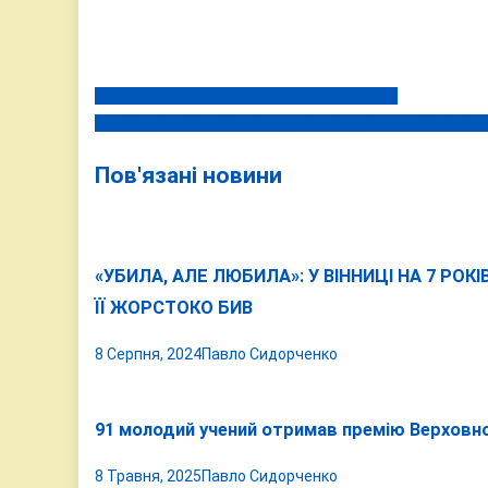
ГОРОСКОП НА 28 ЛИСТОПАДА 2023 РОКУ
Навігація
В ЦЕЙ ДЕНЬ 28 ЛИСТОПАДА СЬОГОДНІ ТА МИНУЛОМ
записів
Пов'язані новини
«УБИЛА, АЛЕ ЛЮБИЛА»: У ВІННИЦІ НА 7 РОК
ЇЇ ЖОРСТОКО БИВ
8 Серпня, 2024
Павло Сидорченко
91 молодий учений отримав премію Верховної
8 Травня, 2025
Павло Сидорченко