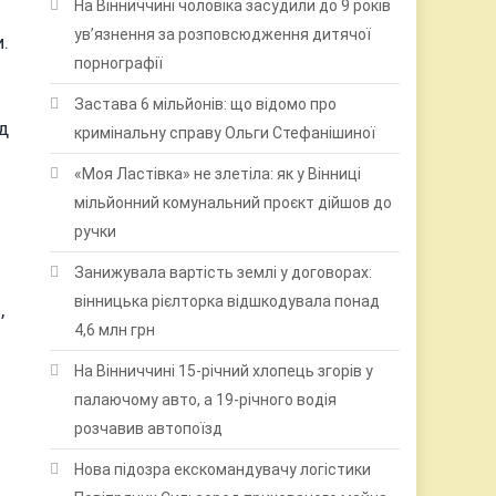
На Вінниччині чоловіка засудили до 9 років
ув’язнення за розповсюдження дитячої
.
порнографії
Застава 6 мільйонів: що відомо про
д
кримінальну справу Ольги Стефанішиної
«Моя Ластівка» не злетіла: як у Вінниці
мільйонний комунальний проєкт дійшов до
ручки
Занижувала вартість землі у договорах:
вінницька рієлторка відшкодувала понад
,
4,6 млн грн
На Вінниччині 15-річний хлопець згорів у
палаючому авто, а 19-річного водія
розчавив автопоїзд
Нова підозра екскомандувачу логістики