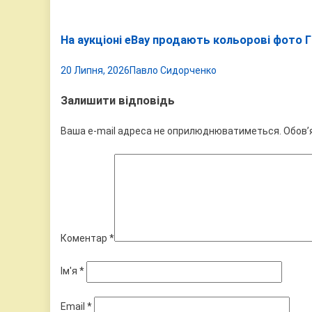
На аукціоні eBay продають кольорові фото Г
20 Липня, 2026
Павло Сидорченко
Залишити відповідь
Ваша e-mail адреса не оприлюднюватиметься.
Обов’
Коментар
*
Ім'я
*
Email
*