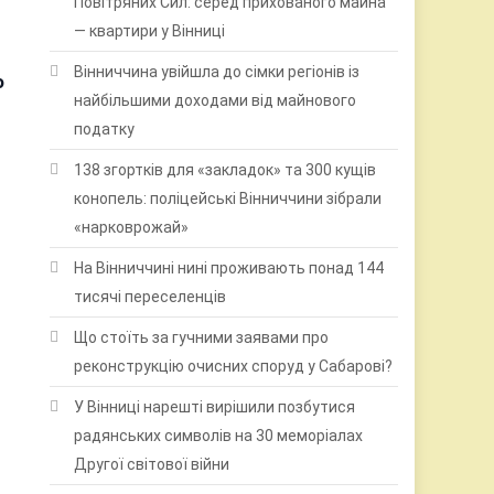
Повітряних Сил: серед прихованого майна
— квартири у Вінниці
Вінниччина увійшла до сімки регіонів із
о
найбільшими доходами від майнового
податку
138 згортків для «закладок» та 300 кущів
конопель: поліцейські Вінниччини зібрали
«нарковрожай»
На Вінниччині нині проживають понад 144
тисячі переселенців
Що стоїть за гучними заявами про
реконструкцію очисних споруд у Сабарові?
У Вінниці нарешті вирішили позбутися
радянських символів на 30 меморіалах
Другої світової війни