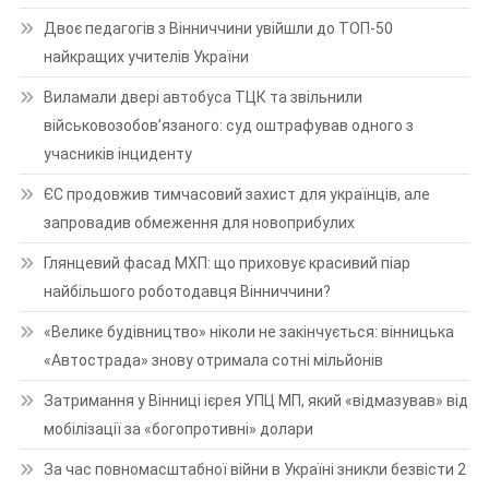
Двоє педагогів з Вінниччини увійшли до ТОП-50
найкращих учителів України
Виламали двері автобуса ТЦК та звільнили
військовозобов’язаного: суд оштрафував одного з
учасників інциденту
ЄС продовжив тимчасовий захист для українців, але
запровадив обмеження для новоприбулих
Глянцевий фасад МХП: що приховує красивий піар
найбільшого роботодавця Вінниччини?
«Велике будівництво» ніколи не закінчується: вінницька
«Автострада» знову отримала сотні мільйонів
Затримання у Вінниці ієрея УПЦ МП, який «відмазував» від
мобілізації за «богопротивні» долари
За час повномасштабної війни в Україні зникли безвісти 2