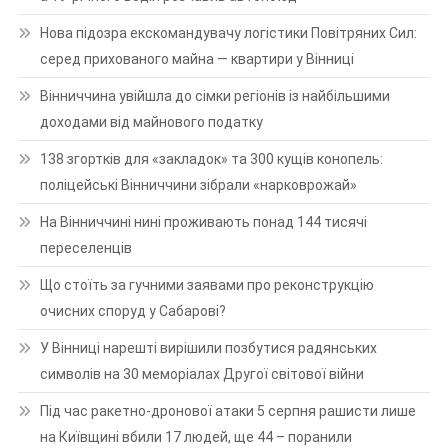
Нова підозра екскомандувачу логістики Повітряних Сил:
серед прихованого майна — квартири у Вінниці
Вінниччина увійшла до сімки регіонів із найбільшими
доходами від майнового податку
138 згортків для «закладок» та 300 кущів конопель:
поліцейські Вінниччини зібрали «нарковрожай»
На Вінниччині нині проживають понад 144 тисячі
переселенців
Що стоїть за гучними заявами про реконструкцію
очисних споруд у Сабарові?
У Вінниці нарешті вирішили позбутися радянських
символів на 30 меморіалах Другої світової війни
Під час ракетно-дронової атаки 5 серпня рашисти лише
на Київщині вбили 17 людей, ще 44 – поранили