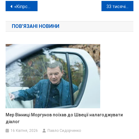
Навігація
«Кіпрські двійнята» за 15 тисяч доларів: як киянин докупив собі неіснуючих дітей
33 тисячі доларів за фіктивну інвалідність: у Вінниці затримали чергового «рішалу»
записів
ПОВ'ЯЗАНІ НОВИНИ
Мер Вінниці Моргунов поїхав до Швеції налагоджувати
діалог
16 Квітня, 2026
Павло Сидорченко