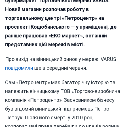
супермаркет торговельної мережі VARUS.
Вінниці
Новий магазин розпочав роботу в
Перш
торговельному центрі «Петроцентр» на
Супер
Мереж
проспекті Коцюбинського — у приміщенні, де
Відкр
раніше працював «ЕКО маркет», останній
В
представник цієї мережі в місті.
«Петр
Про вихід на вінницький ринок у мережі VARUS
повідомили
ще в середині червня.
Сам «Петроцентр» має багаторічну історію та
належить вінницькому ТОВ «Торгово-виробнича
компанія «Петроцентр». Засновником бізнесу
був відомий вінницький підприємець Петро
Петрук. Після його смерті у 2010 році
корпоративні права перейшли до членів родини,