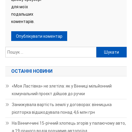
для моїх
подальших
коментарів.
Пошук:
ОСТАННІ НОВИНИ
«Моя Ластівка» не злетіла: як у Вінниці мільйонний
комунальний проєкт дійшов до ручки
Занижувала вартість землі у договорах: вінницька
рієлторка відшкодувала понад 4,6 млн грн
На Вінниччині 15-річний хлопець згорів у палаючому авто,
а 19-річного водія розчавив автопоїзд