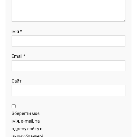
Ім'я
*
Email
*
Сайт
Зберегти моє
ім'я, e-mail, та
адресу сайту в
цьому браузері