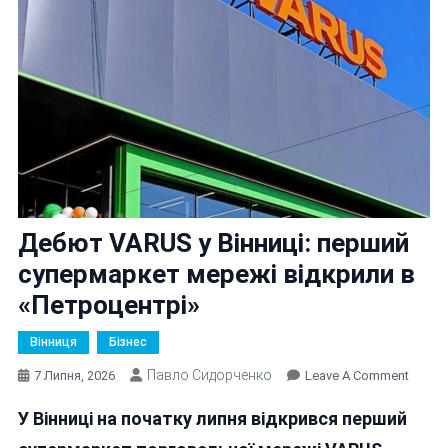
Дебют VARUS у Вінниці: перший
супермаркет мережі відкрили в
«Петроцентрі»
Вінниця
Бізнес
Павло Сидорченко
On
7 Липня, 2026
Leave A Comment
Дебю
У Вінниці на початку липня відкрився перший
VARU
У