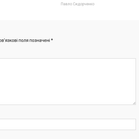
Павло Сидорченко
ов’язкові поля позначені
*