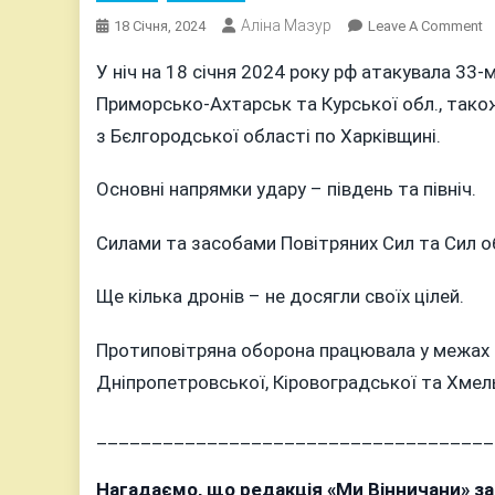
Аліна Мазур
O
18 Січня, 2024
Leave A Comment
С
У ніч на 18 січня 2024 року рф атакувала 33
П
Приморсько-Ахтарськ та Курської обл., так
З
2
з Бєлгородської області по Харківщині.
В
Б
Основні напрямки удару – південь та північ.
ІЗ
3
Силами та засобами Повітряних Сил та Сил о
Ще кілька дронів – не досягли своїх цілей.
Протиповітряна оборона працювала у межах С
Дніпропетровської, Кіровоградської та Хмел
____________________________________
Нагадаємо, що редакція «Ми Вінничани» з