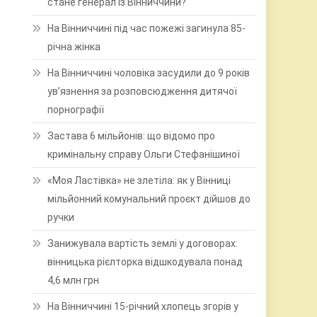
стане генерал із Вінниччини?
На Вінниччині під час пожежі загинула 85-
річна жінка
На Вінниччині чоловіка засудили до 9 років
ув’язнення за розповсюдження дитячої
порнографії
Застава 6 мільйонів: що відомо про
кримінальну справу Ольги Стефанішиної
«Моя Ластівка» не злетіла: як у Вінниці
мільйонний комунальний проєкт дійшов до
ручки
Занижувала вартість землі у договорах:
вінницька рієлторка відшкодувала понад
4,6 млн грн
На Вінниччині 15-річний хлопець згорів у