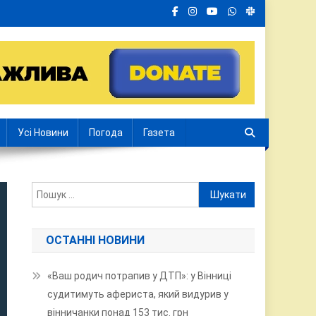
Усі Новини
Погода
Газета
Пошук:
ОСТАННІ НОВИНИ
«Ваш родич потрапив у ДТП»: у Вінниці
судитимуть афериста, який видурив у
вінничанки понад 153 тис. грн