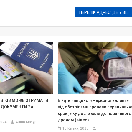
ПЕРЕЛІК АДРЕС: ДЕ У ВІННИЦІ 18 СІЧНЯ НЕ БУДЕ ВОДИ, СВІТЛА ТА ОПАЛЕННЯ
ОВІКІВ МОЖЕ ОТРИМАТИ
Бійці вінницької «Червоної калини»
 ДОКУМЕНТИ ЗА
під обстрілами провели переливанн
крові, яку доставили до пораненого
дроном (відео)
2024
Аліна Мазур
10 Квітня, 2025