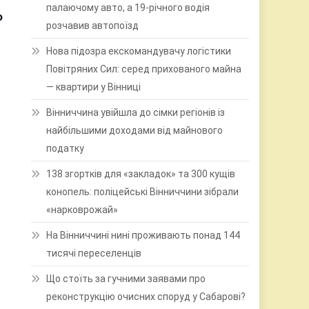
палаючому авто, а 19-річного водія
о
розчавив автопоїзд
Нова підозра екскомандувачу логістики
Повітряних Сил: серед прихованого майна
— квартири у Вінниці
Вінниччина увійшла до сімки регіонів із
найбільшими доходами від майнового
податку
138 згортків для «закладок» та 300 кущів
конопель: поліцейські Вінниччини зібрали
«нарковрожай»
На Вінниччині нині проживають понад 144
тисячі переселенців
Що стоїть за гучними заявами про
реконструкцію очисних споруд у Сабарові?