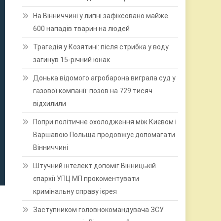
На Вінниччині у липні зафіксовано майже
600 нападів тварин на людей
Трагедія у Козятині: після стрибка у воду
загинув 15-річний юнак
Донька відомого агробарона виграла суд у
газової компанії: позов на 729 тисяч
відхилили
Попри політичне охолодження між Києвом і
Варшавою Польща продовжує допомагати
Вінниччині
Штучний інтелект допоміг Вінницькій
єпархії УПЦ МП прокоментувати
кримінальну справу ієрея
Заступником головнокомандувача ЗСУ