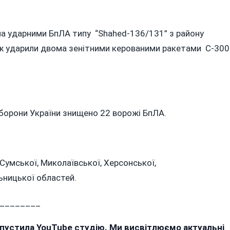
n
ИЛИ
-ма ударними БпЛА типу “Shahed-136/131” з району
ПО
ож ударили двома зенітними керованими ракетами С-300
БИЛИ
2
ОРОЖІ
пЛА
3
борони України знищено 22 ворожі БпЛА.
умської, Миколаївської, Херсонської,
ьницької областей.
________
апустила YouTube студію. Ми висвітлюємо актуальні