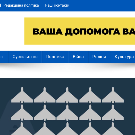
Редакційна політика
Наші контакти
іт
Суспільство
Політика
Війна
Релігія
Культура