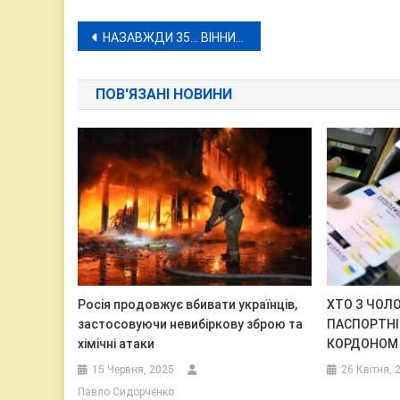
Навігація
НАЗАВЖДИ 35… ВІННИЦЯ СЬОГОДНІ ПРОЩАЄТЬСЯ ІЗ ГЕРОЄМ-ЗАХИСНИКОМ ВАДИМОМ ЧЕРНИЦЬКИМ
записів
ПОВ'ЯЗАНІ НОВИНИ
Росія продовжує вбивати українців,
ХТО З ЧОЛ
застосовуючи невибіркову зброю та
ПАСПОРТНІ
хімічні атаки
КОРДОНОМ
15 Червня, 2025
26 Квітня, 
Павло Сидорченко