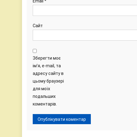
Email
*
Сайт
Зберегти моє
ім'я, e-mail, та
адресу сайту в
цьому браузері
для моїх
подальших
коментарів.