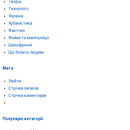
Творці
Технології
Україна
Урбаністика
Фактчек
Фейки та маніпуляції
Шизофренія
Що болить людям
Мета
Увійти
Стрічка записів
Стрічка коментарів
Популярні категорії