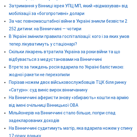
Затримання у Вінниці ієрея УПЦ МП, який «відмазував» від
мобілізації за «богопротивні» долари
За час повномасштабної війни в Україні зникли безвісти 2
252 дитини: на Вінниччині — чотири
В Україні змінили правила госпіталізації: кого і за яких умов
тепер лікуватимуть у стаціонарі?
Скільки лікарень втратила Україна за роки війни та що
відбувається з медустановами на Вінниччині
Втретє за тиждень росія вдарила по Україні балістикою:
жодної ракети не перехопили
Порізав ножем двох військовослужбовців ТЦК біля ринку
«Сатурн»: суд виніс вирок вінничанину
На Вінниччині аферисти знову «збирають» кошти на армію
від імені очільниці Вінницької ОВА
Мільйонерів на Вінниччині стало більше, попри спад
задекларованих доходів
На Вінниччині судитимуть матір, яка вдарила ножем у спину
17-річну доньку