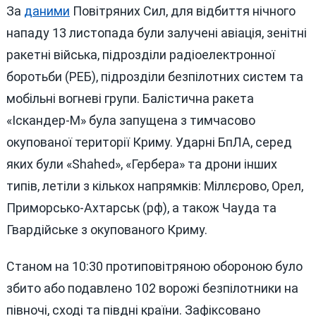
За
даними
Повітряних Сил, для відбиття нічного
нападу 13 листопада були залучені авіація, зенітні
ракетні війська, підрозділи радіоелектронної
боротьби (РЕБ), підрозділи безпілотних систем та
мобільні вогневі групи. Балістична ракета
«Іскандер-М» була запущена з тимчасово
окупованої території Криму. Ударні БпЛА, серед
яких були «Shahed», «Гербера» та дрони інших
типів, летіли з кількох напрямків: Міллєрово, Орел,
Приморсько-Ахтарськ (рф), а також Чауда та
Гвардійське з окупованого Криму.
Станом на 10:30 протиповітряною обороною було
збито або подавлено 102 ворожі безпілотники на
півночі, сході та півдні країни. Зафіксовано