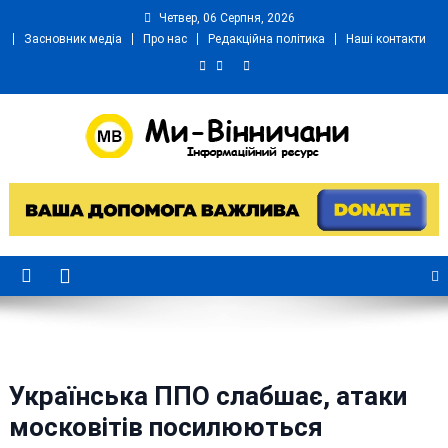
Skip
Четвер, 06 Серпня, 2026
to
Засновник медіа
Про нас
Редакційна політика
Наші контакти
content
Ми Вінничани
Незалежний інформаційний портал Вінничини
Українська ППО слабшає, атаки
московітів посилюються