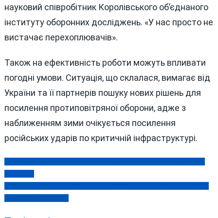
науковий співробітник Королівського об’єднаного
інституту оборонних досліджень. «У нас просто не
вистачає перехоплювачів».
Також на ефективність роботи можуть впливати
погодні умови. Ситуація, що склалася, вимагає від
України та її партнерів пошуку нових рішень для
посилення протиповітряної оборони, адже з
наближенням зими очікується посилення
російських ударів по критичній інфраструктурі.
Суд визнав незаконною університетську лікарню вінницького
Навігація
медвишу
записів
Небойові втрати на Вінниччині: пожежа та автотроща забрали
життя трьох людей