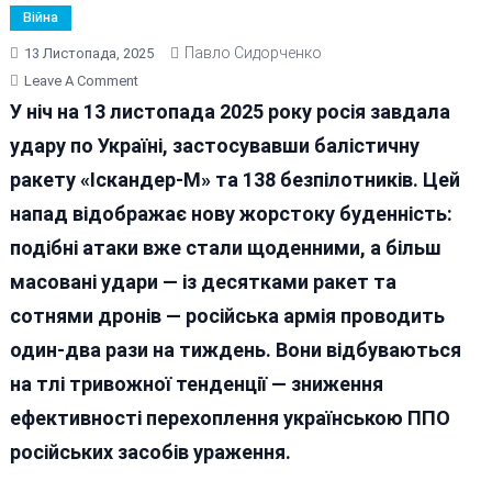
Війна
Павло Сидорченко
13 Листопада, 2025
On
Leave A Comment
Українська
У ніч на 13 листопада 2025 року росія завдала
ППО
удару по Україні, застосувавши балістичну
Слабшає,
ракету «Іскандер-М» та 138 безпілотників. Цей
Атаки
Московітів
напад відображає нову жорстоку буденність:
Посилюються
подібні атаки вже стали щоденними, а більш
масовані удари — із десятками ракет та
сотнями дронів — російська армія проводить
один-два рази на тиждень. Вони відбуваються
на тлі тривожної тенденції — зниження
ефективності перехоплення українською ППО
російських засобів ураження.