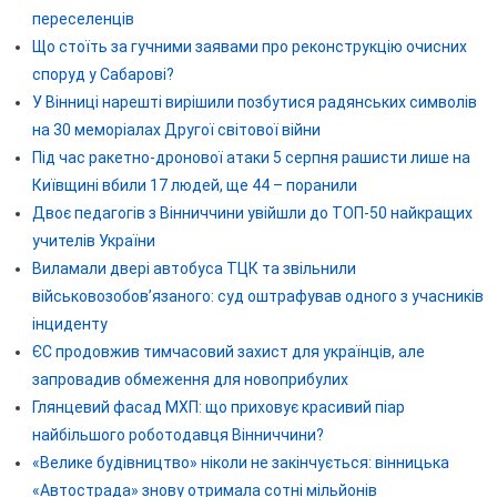
переселенців
Що стоїть за гучними заявами про реконструкцію очисних
споруд у Сабарові?
У Вінниці нарешті вирішили позбутися радянських символів
на 30 меморіалах Другої світової війни
Під час ракетно-дронової атаки 5 серпня рашисти лише на
Київщині вбили 17 людей, ще 44 – поранили
Двоє педагогів з Вінниччини увійшли до ТОП-50 найкращих
учителів України
Виламали двері автобуса ТЦК та звільнили
військовозобов’язаного: суд оштрафував одного з учасників
інциденту
ЄС продовжив тимчасовий захист для українців, але
запровадив обмеження для новоприбулих
Глянцевий фасад МХП: що приховує красивий піар
найбільшого роботодавця Вінниччини?
«Велике будівництво» ніколи не закінчується: вінницька
«Автострада» знову отримала сотні мільйонів