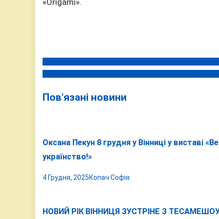
«Origami».
«Їх вдягали герої»: у День вишиванки у Вінниці відкр
Навігація
Українська класика із гумором! Вистава-хіт «Сто тис
записів
Пов'язані новини
Оксана Пекун 8 грудня у Вінниці у виставі «В
українство!»
4 Грудня, 2025
Копач Софія
НОВИЙ РІК ВІННИЦЯ ЗУСТРІНЕ З ТЕСАМЕШО