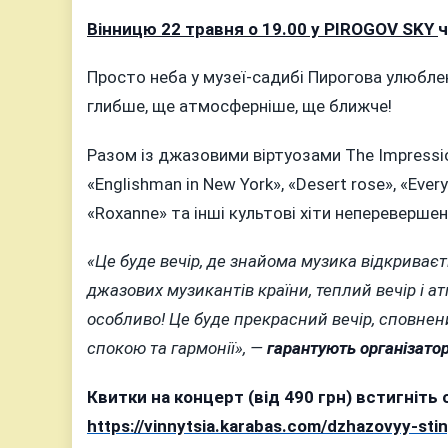
віртуози
Вінницю 22 травня о 19.00 у PIROGOV SKY
ч
The
Impress
Просто неба у музеї-садибі Пирогова улюблен
Jazz
Quintet
глибше, ще атмосферніше, ще ближче!
22
травня
Разом із джазовими віртуозами The Impressio
у
«Englishman in New York», «Desert rose», «Every 
PIROGO
«Roxanne» та інші культові хіти неперевершен
SKYз
винятк
«Це буде вечір, де знайома музика відкриває
концер
джазових музикантів країни, теплий вечір і а
особливо! Це буде прекрасний вечір, сповнени
спокою та гармонії», —
гарантують організатор
Квитки на концерт (від 490 грн) встигніть 
https://vinnytsia.karabas.com/dzhazovyy-sti