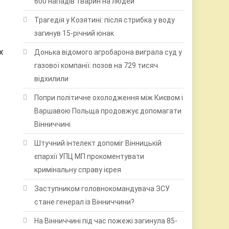
600 нападів тварин на людей
Трагедія у Козятині: після стрибка у воду
загинув 15-річний юнак
х
Донька відомого агробарона виграла суд у
газової компанії: позов на 729 тисяч
відхилили
Попри політичне охолодження між Києвом і
Варшавою Польща продовжує допомагати
Вінниччині
Штучний інтелект допоміг Вінницькій
єпархії УПЦ МП прокоментувати
кримінальну справу ієрея
Заступником головнокомандувача ЗСУ
стане генерал із Вінниччини?
На Вінниччині під час пожежі загинула 85-