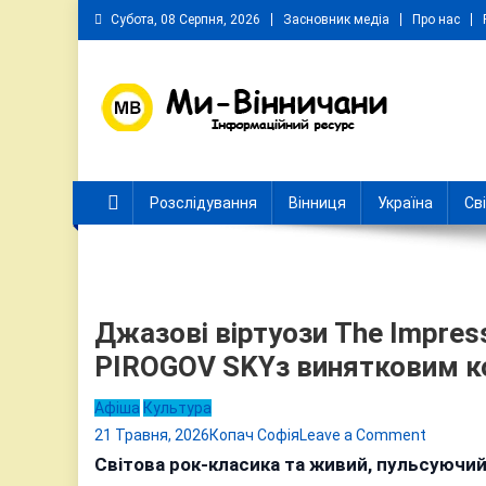
Skip
Субота, 08 Серпня, 2026
Засновник медіа
Про нас
to
content
Ми Вінничани
Незалежний інформаційний портал Вінничини
Розслідування
Вінниця
Україна
Св
Джазові віртуози The Impress
PIROGOV SKYз винятковим 
Афіша
Культура
on
21 Травня, 2026
Копач Софія
Leave a Comment
Джазов
Світова рок-класика та живий, пульсуючи