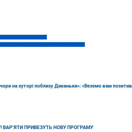
или зворушливу виставку
яч» з Богданом Бенюком 24 травня у Вінниці
ечори на хуторі поблизу Диканьки»: «Веземо вам позитив 
У! ВАР’ЯТИ ПРИВЕЗУТЬ НОВУ ПРОГРАМУ