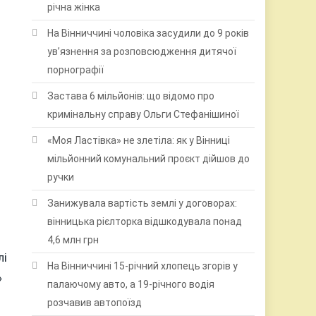
річна жінка
На Вінниччині чоловіка засудили до 9 років
ув’язнення за розповсюдження дитячої
порнографії
Застава 6 мільйонів: що відомо про
кримінальну справу Ольги Стефанішиної
«Моя Ластівка» не злетіла: як у Вінниці
мільйонний комунальний проєкт дійшов до
ручки
Занижувала вартість землі у договорах:
вінницька рієлторка відшкодувала понад
4,6 млн грн
лі
На Вінниччині 15-річний хлопець згорів у
»
палаючому авто, а 19-річного водія
розчавив автопоїзд