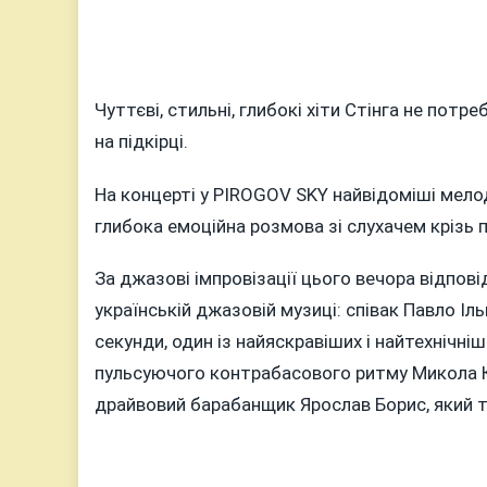
Чуттєві, стильні, глибокі хіти Стінга не пот
на підкірці.
На концерті у PIROGOV SKY найвідоміші мело
глибока емоційна розмова зі слухачем крізь
За джазові імпровізації цього вечора відпові
українській джазовій музиці: співак Павло І
секунди, один із найяскравіших і найтехнічні
пульсуючого контрабасового ритму Микола К
драйвовий барабанщик Ярослав Борис, який т