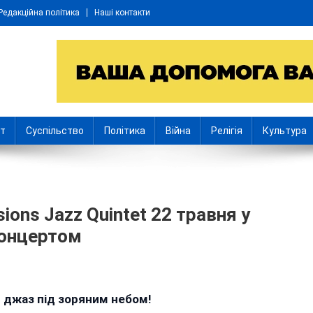
Редакційна політика
Наші контакти
іт
Суспільство
Політика
Війна
Релігія
Культура
ions Jazz Quintet 22 травня у
концертом
і
й джаз під зоряним небом!