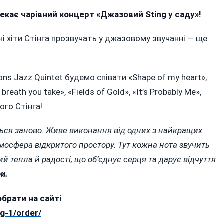
екає чарівний концерт
«Джазовий Sting у саду»!
ions
і хіти Стінга прозвучать у джазовому звучанні — ще
ns Jazz Quintet будемо співати «Shape of my heart»,
breath you take», «Fields of Gold», «It’s Probably Me»,
V
ого Стінга!
овим
ться заново. Живе виконання від одних з найкращих
том
тмосфера відкритого простору. Тут кожна нота звучить
й тепла й радості, що об’єднує серця та дарує відчуття
и.
обрати на сайті
ng-1/order/