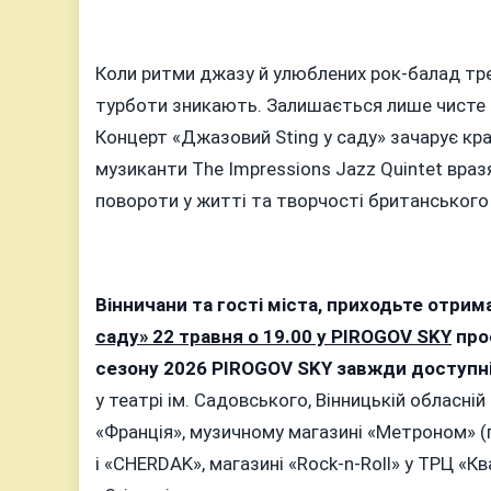
Коли ритми джазу й улюблених рок-балад трем
турботи зникають. Залишається лише чисте м
Концерт «Джазовий Sting у саду» зачарує кра
музиканти The Impressions Jazz Quintet вра
повороти у житті та творчості британського 
Вінничани та гості міста, приходьте отрим
саду» 22 травня о 19.00 у PIROGOV SKY
прос
сезону 2026 PIROGOV SKY завжди доступні на
у театрі ім. Садовського, Вінницькій обласній 
«Франція», музичному магазині «Метроном» (
і «CHERDAK», магазині «Rock-n-Roll» у ТРЦ «К