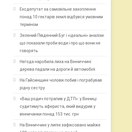
Ексдепутат за самовільне захоплення
понад 10 гектарів землі відбувся умовним
терміном
Зелений Південний Буг і «ідеальні» аналізи:
що показали проби води і про що вони не
говорять
Негода наробила лиха на Вінниччині:
дерева падали на дороги й автомобілі
На Гайсинщині чоловік побив і пограбував
рідну сестру
«Ваш родич потрапив у ДТП»: у Вінниці
судитимуть афериста, який видурив у
вінничанки понад 153 тис. грн
На Вінниччині у липні зафіксовано майже