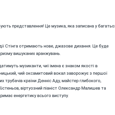
ребують представлення! Це музика, яка записана у багатьо
дії Стінга отримають нове, джазове дихання. Це буде
 призму вишуканих аранжувань.
датимуть музиканти, чиї імена є знаком якості в
льницький, чий оксамитовий вокал заворожує з першої
ших трубачів країни Денніс Аду, майстер глибокого,
істеньов, віртуозний піаніст Олександр Малишев та
римає енергетику всього виступу.