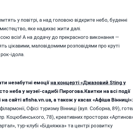
тять у повітрі, а над головою відкрите небо, буденні
истецтво, яке надихає жити далі.
сою всіх! А на додачу до прекрасного виконання —
зять цікавими, маловідомими розповідями про круті
рок-ідола.
ати незабутні емоції
на концерті «Джазовий Sting у
то неба у музеї-садибі Пирогова.Квитки на всі події
 сайті afisha.vn.ua, а також у касах «Афіша Вінниці»:
філармонії, Офісі туризму Вінниці (вул. Соборна, 89), готе
пр. Коцюбинського, 78), креативних просторах «Артинов
вартал», тур-клубі «Бідняжка» та центрі розвитку