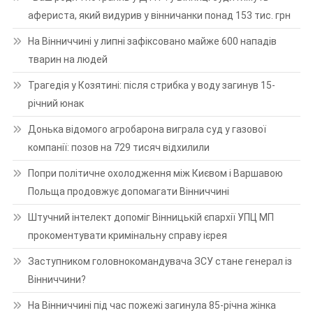
афериста, який видурив у вінничанки понад 153 тис. грн
На Вінниччині у липні зафіксовано майже 600 нападів
тварин на людей
Трагедія у Козятині: після стрибка у воду загинув 15-
річний юнак
Донька відомого агробарона виграла суд у газової
компанії: позов на 729 тисяч відхилили
Попри політичне охолодження між Києвом і Варшавою
Польща продовжує допомагати Вінниччині
Штучний інтелект допоміг Вінницькій єпархії УПЦ МП
прокоментувати кримінальну справу ієрея
Заступником головнокомандувача ЗСУ стане генерал із
Вінниччини?
На Вінниччині під час пожежі загинула 85-річна жінка