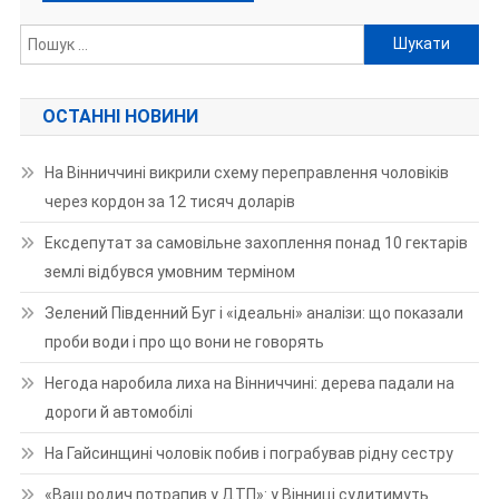
Пошук:
ОСТАННІ НОВИНИ
На Вінниччині викрили схему переправлення чоловіків
через кордон за 12 тисяч доларів
Ексдепутат за самовільне захоплення понад 10 гектарів
землі відбувся умовним терміном
Зелений Південний Буг і «ідеальні» аналізи: що показали
проби води і про що вони не говорять
Негода наробила лиха на Вінниччині: дерева падали на
дороги й автомобілі
На Гайсинщині чоловік побив і пограбував рідну сестру
«Ваш родич потрапив у ДТП»: у Вінниці судитимуть