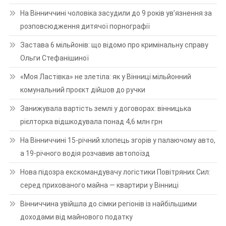
На Вінниччині чоловіка засудили до 9 років ув’язнення за
розповсюдження дитячої порнографії
Застава 6 мільйонів: що відомо про кримінальну справу
Ольги Стефанішиної
«Моя Ластівка» не злетіла: як у Вінниці мільйонний
комунальний проєкт дійшов до ручки
Занижувала вартість землі у договорах: вінницька
рієлторка відшкодувала понад 4,6 млн грн
На Вінниччині 15-річний хлопець згорів у палаючому авто,
а 19-річного водія розчавив автопоїзд
Нова підозра екскомандувачу логістики Повітряних Сил:
серед прихованого майна — квартири у Вінниці
Вінниччина увійшла до сімки регіонів із найбільшими
доходами від майнового податку