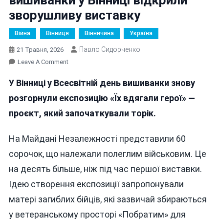
зворушливу виставку
Війна
Вінниця
Вінничина
Україна
Павло Сидорченко
21 Травня, 2026
On
Leave A Comment
«Їх
У Вінниці у Всесвітній день вишиванки знову
Вдягали
Герої»:
розгорнули експозицію «Їх вдягали герої» —
У
проєкт, який започаткували торік.
День
Вишиванки
На Майдані Незалежності представили 60
У
Вінниці
сорочок, що належали полеглим військовим. Це
Відкрили
на десять більше, ніж під час першої виставки.
Зворушливу
Ідею створення експозиції запропонували
Виставку
матері загиблих бійців, які зазвичай збираються
у ветеранському просторі «Побратим» для