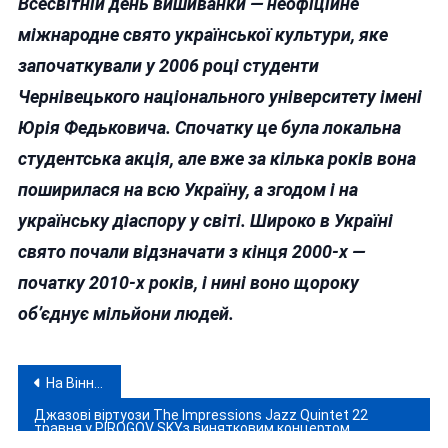
Всесвітній день вишиванки
— неофіційне
міжнародне свято української культури, яке
започаткували у
2006 році
студенти
Чернівецького національного університету імені
Юрія Федьковича. Спочатку це була локальна
студентська акція, але вже за кілька років вона
поширилася на всю Україну, а згодом і на
українську діаспору у світі. Широко в Україні
свято почали відзначати з кінця 2000-х —
початку 2010-х років, і нині воно щороку
об’єднує мільйони людей.
Навігація
На Вінниччині прокуратура домоглася ув’язнення «свідка Єгови» за відмову від мобілізації
записів
Джазові віртуози The Impressions Jazz Quintet 22
травня у PIROGOV SKYз винятковим концертом