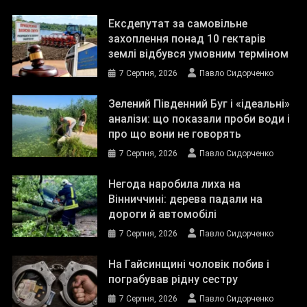
Ексдепутат за самовільне
захоплення понад 10 гектарів
землі відбувся умовним терміном
7 Серпня, 2026
Павло Сидорченко
Зелений Південний Буг і «ідеальні»
аналізи: що показали проби води і
про що вони не говорять
7 Серпня, 2026
Павло Сидорченко
Негода наробила лиха на
Вінниччині: дерева падали на
дороги й автомобілі
7 Серпня, 2026
Павло Сидорченко
На Гайсинщині чоловік побив і
пограбував рідну сестру
7 Серпня, 2026
Павло Сидорченко