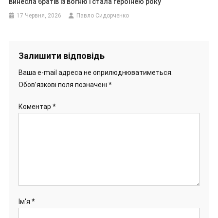
винесла братів із вогню і стала героїнею року
17 Червня, 2026
Павло Сидорченко
Залишити відповідь
Ваша e-mail адреса не оприлюднюватиметься.
Обов’язкові поля позначені
*
Коментар
*
Ім'я
*