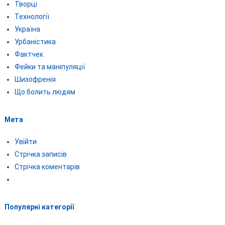
Творці
Технології
Україна
Урбаністика
Фактчек
Фейки та маніпуляції
Шизофренія
Що болить людям
Мета
Увійти
Стрічка записів
Стрічка коментарів
Популярні категорії