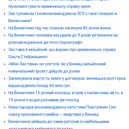
прокоментувати кримінальну справу ієрея
Заступником головнокомандувача ЗСУ стане генерал із
Вінниччини?
На Вінниччині під час пожежі загинула 85-річна жінка
На Вінниччині чоловіка засудили до 9 років ув’язнення за
розповсюдження дитячої порнографії
Застава 6 мільйонів: що відомо про кримінальну справу
Ольги Стефанішиної
«Моя Ластівка» не злетіла: як у Вінниці мільйонний
комунальний проєкт дійшов до ручки
Занижувала вартість землі у договорах: вінницька рієлторка
відшкодувала понад 4,6 млн грн
На Вінниччині 15-річний хлопець згорів у палаючому авто, а
19-річного водія розчавив автопоїзд
Нова підозра екскомандувачу логістики Повітряних Сил:
серед прихованого майна — квартири у Вінниці
Вінниччина увійшла до сімки регіонів із найбільшими
доходами від майнового податку