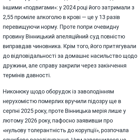
іншими «подвигами»: у 2024 році його затримали з
2,55 проміле алкоголю в крові — це у 13 разів
перевищуючи норму. Проте попри очевидну
провину Вінницький апеляційний суд повністю
виправдав чиновника. Крім того, його притягували
до відповідальності за домашнє насильство щодо
дружини, але справу закрили через закінчення
термінів давності.
Никонюку щодо оборудок із заволодінням
нерухомістю померлих вручили підозру ще в
серпні 2025 року, проте Вінницька мерія лише у
лютому 2026 року, пафосно заявивши про
«нульову толерантність до корупції», розпочала
службове розслідування. Чим завершилося це