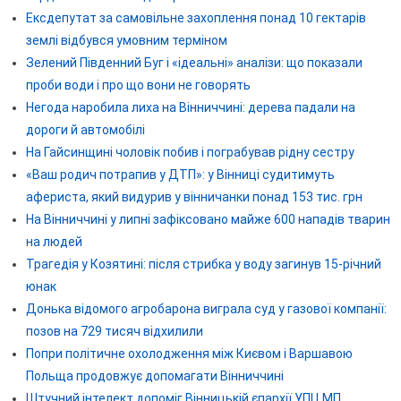
Ексдепутат за самовільне захоплення понад 10 гектарів
землі відбувся умовним терміном
Зелений Південний Буг і «ідеальні» аналізи: що показали
проби води і про що вони не говорять
Негода наробила лиха на Вінниччині: дерева падали на
дороги й автомобілі
На Гайсинщині чоловік побив і пограбував рідну сестру
«Ваш родич потрапив у ДТП»: у Вінниці судитимуть
афериста, який видурив у вінничанки понад 153 тис. грн
На Вінниччині у липні зафіксовано майже 600 нападів тварин
на людей
Трагедія у Козятині: після стрибка у воду загинув 15-річний
юнак
Донька відомого агробарона виграла суд у газової компанії:
позов на 729 тисяч відхилили
Попри політичне охолодження між Києвом і Варшавою
Польща продовжує допомагати Вінниччині
Штучний інтелект допоміг Вінницькій єпархії УПЦ МП