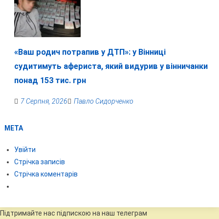
«Ваш родич потрапив у ДТП»: у Вінниці
судитимуть афериста, який видурив у вінничанки
понад 153 тис. грн
7 Серпня, 2026
Павло Сидорченко
МЕТА
Увійти
Стрічка записів
Стрічка коментарів
Підтримайте нас підпискою на наш телеграм