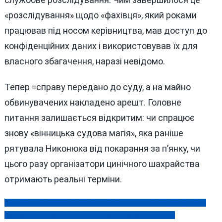
«розслідування» щодо «фахівця», який роками
працював під носом керівництва, мав доступ до
конфіденційних даних і використовував їх для
власного збагачення, наразі невідомо.
Тепер =справу передано до суду, а на майно
обвинувачених накладено арешт. Головне
питання залишається відкритим: чи спрацює
знову «вінницька судова магія», яка раніше
рятувала Никонюка від покарання за п’янку, чи
цього разу організатори цинічного шахрайства
отримають реальні терміни.
Мільйони готівкою та золото: на Вінниччині знову затримали
Навігація
лікарів, які нажили статки на фіктивній інвалідності