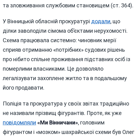
та зловживання службовим становищем (ст. 364).
У Вінницькій обласній прокуратурі
додали
, що
ділки заволоділи сімома об’єктами нерухомості.
Схема працювала системно: чиновник мерії
сприяв отриманню «потрібних» судових рішень
про нібито спільне проживання підставних осіб із
померлими власниками. Це дозволяло
легалізувати захоплене житло та в подальшому
його продавати.
Поліція та прокуратура у своїх звітах традиційно
не називали прізвищ фігурантів. Проте, як уже
повідомляли
«Ми Вінничани»
, головним
фігурантом і «мозком» шахрайської схеми був Олег