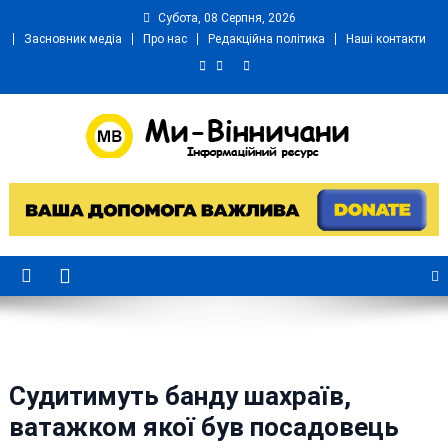
Skip
Субота, 08 Серпня, 2026
to
Засновник медіа
Про нас
Редакційна політика
Наші контакти
content
Ми Вінничани
Незалежний інформаційний портал Вінничини
Судитимуть банду шахраїв,
ватажком якої був посадовець