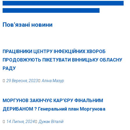
записів
Драбовський через стан здоров’я залишається нардепом і не
хоче бути ректором Вінницького педуніверситету
Пов'язані новини
ПРАЦІВНИКИ ЦЕНТРУ ІНФЕКЦІЙНИХ ХВОРОБ
ПРОДОВЖУЮТЬ ПІКЕТУВАТИ ВІННИЦЬКУ ОБЛАСНУ
РАДУ
29 Вересня, 2023
Аліна Мазур
МОРГУНОВ ЗАКІНЧУЄ КАР’ЄРУ ФІНАЛЬНИМ
ДЕРИБАНОМ ? Генеральний план Моргунова
14 Липня, 2024
Дужак Віталій