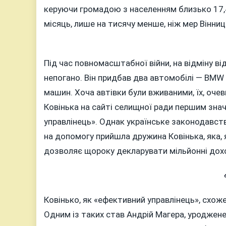
керуючи громадою з населенням близько 17,4 
місяць, лише на тисячу менше, ніж мер Вінниц
Під час повномасштабної війни, на відміну ві
непогано. Він придбав два автомобілі — BMW
машин. Хоча автівки були вживаними, їх, очев
Ковінька на сайті селищної ради першим зна
управлінець». Однак українське законодавс
на допомогу прийшла дружина Ковінька, яка, 
дозволяє щороку декларувати мільйонні дох
Ковінько, як «ефективний управлінець», схоже
Одним із таких став Андрій Магера, уроджен