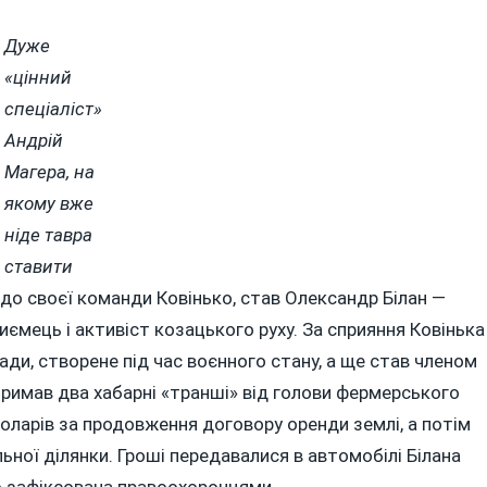
Дуже
«цінний
спеціаліст»
Андрій
Магера, на
якому вже
ніде тавра
ставити
 до своєї команди Ковінько, став Олександр Білан —
иємець і активіст козацького руху. За сприяння Ковінька
ди, створене під час воєнного стану, а ще став членом
тримав два хабарні «транші» від голови фермерського
оларів за продовження договору оренди землі, а потім
льної ділянки. Гроші передавалися в автомобілі Білана
но зафіксована правоохоронцями.