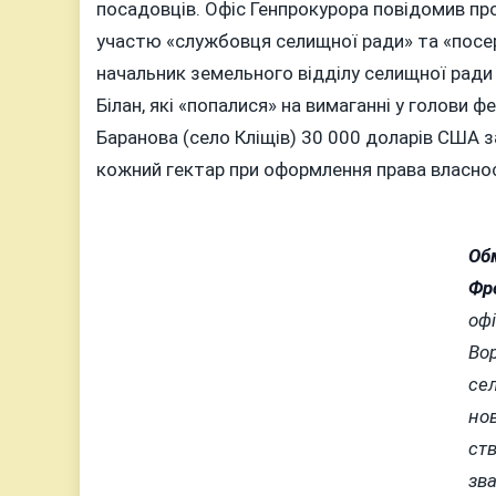
посадовців. Офіс Генпрокурора повідомив про
участю «службовця селищної ради» та «посер
начальник земельного відділу селищної рад
Білан, які «попалися» на вимаганні у голови 
Баранова (село Кліщів) 30 000 доларів США 
кожний гектар при оформлення права власнос
Об
Фр
офі
Во
се
но
ст
зв