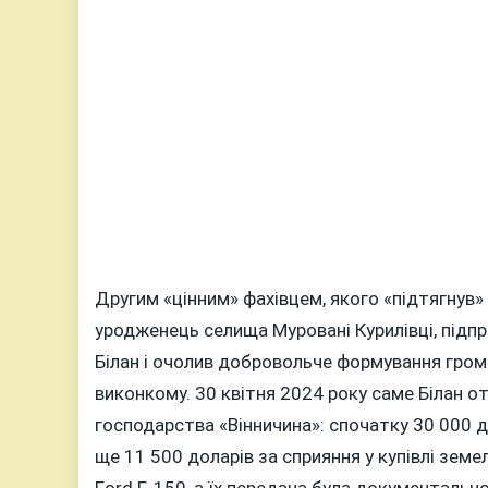
Другим «цінним» фахівцем, якого «підтягнув»
уродженець селища Муровані Курилівці, підпр
Білан і очолив добровольче формування грома
виконкому. 30 квітня 2024 року саме Білан о
господарства «Вінничина»: спочатку 30 000 д
ще 11 500 доларів за сприяння у купівлі земе
Ford F-150, а їх передача була документаль