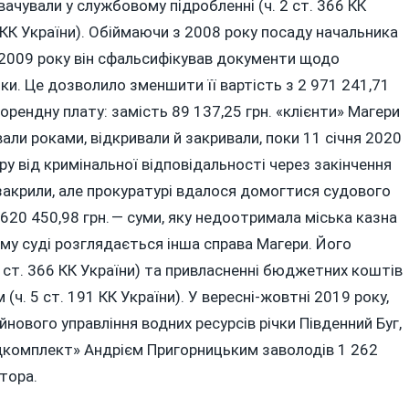
вачували у службовому підробленні (ч. 2 ст. 366 КК
4 КК України). Обіймаючи з 2008 року посаду начальника
 2009 року він сфальсифікував документи щодо
ки. Це дозволило зменшити її вартість з 2 971 241,71
 орендну плату: замість 89 137,25 грн. «клієнти» Магери
али роками, відкривали й закривали, поки 11 січня 2020
ру від кримінальної відповідальності через закінчення
закрили, але прокуратурі вдалося домогтися судового
20 450,98 грн. — суми, яку недоотримала міська казна
ому суді розглядається інша справа Магери. Його
 ст. 366 КК України) та привласненні бюджетних коштів
 5 ст. 191 КК України). У вересні-­жовтні 2019 року,
нового управління водних ресурсів річки Південний Буг,
дкомплект» Андрієм Пригорницьким заволодів 1 262
тора.