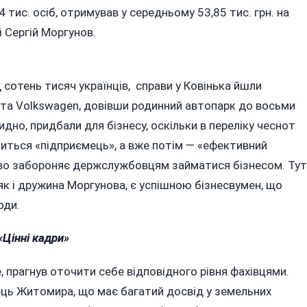
тис. осіб, отримував у середньому 53,85 тис. грн. на
і Сергій Моргунов.
д сотень тисяч українців, справи у Ковінька йшли
 та Volkswagen, довівши родинний автопарк до восьми
идно, придбали для бізнесу, оскільки в переліку чеснот
читься «підприємець», а вже потім — «ефективний
тво забороняє держслужбовцям займатися бізнесом. Тут
як і дружина Моргунова, є успішною бізнесвумен, що
оди.
«Цінні кадри»
, прагнув оточити себе відповідного рівня фахівцями.
ець Житомира, що має багатий досвід у земельних