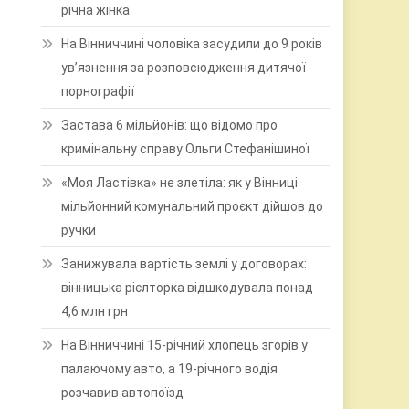
річна жінка
На Вінниччині чоловіка засудили до 9 років
ув’язнення за розповсюдження дитячої
порнографії
Застава 6 мільйонів: що відомо про
кримінальну справу Ольги Стефанішиної
«Моя Ластівка» не злетіла: як у Вінниці
мільйонний комунальний проєкт дійшов до
ручки
Занижувала вартість землі у договорах:
вінницька рієлторка відшкодувала понад
4,6 млн грн
На Вінниччині 15-річний хлопець згорів у
палаючому авто, а 19-річного водія
розчавив автопоїзд