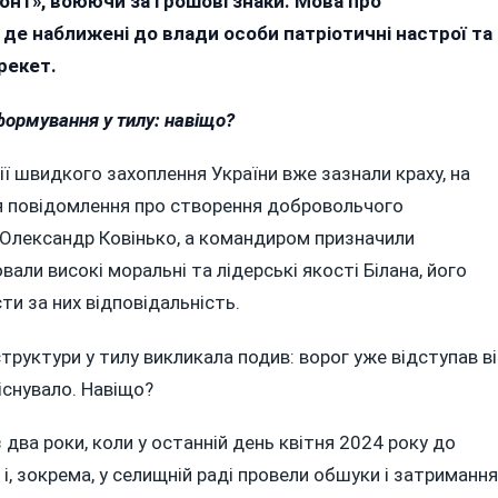
онт», воюючи за грошові знаки. Мова про
Гройсмана
 де наближені до влади особи патріотичні настрої та
Відкрив
рекет.
У
Вороновиці
ормування у тилу: навіщо?
«другий
Фронт»?
мії швидкого захоплення України вже зазнали краху, на
ся повідомлення про створення добровольчого
 Олександр Ковінько, а командиром призначили
али високі моральні та лідерські якості Білана, його
ти за них відповідальність.
труктури у тилу викликала подив: ворог уже відступав в
 існувало. Навіщо?
 два роки, коли у останній день квітня 2024 року до
 і, зокрема, у селищній раді провели обшуки і затримання