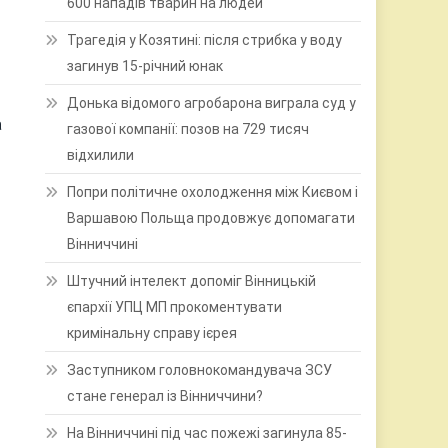
600 нападів тварин на людей
Трагедія у Козятині: після стрибка у воду
загинув 15-річний юнак
Донька відомого агробарона виграла суд у
а
газової компанії: позов на 729 тисяч
відхилили
Попри політичне охолодження між Києвом і
Варшавою Польща продовжує допомагати
Вінниччині
Штучний інтелект допоміг Вінницькій
єпархії УПЦ МП прокоментувати
кримінальну справу ієрея
Заступником головнокомандувача ЗСУ
стане генерал із Вінниччини?
На Вінниччині під час пожежі загинула 85-