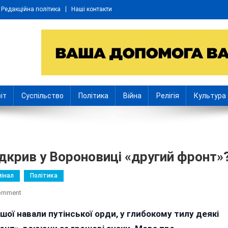
Редакційна політика
Наші контакти
іт
Суспільство
Політика
Війна
Релігія
Культура
дкрив у Вороновиці «другий фронт»
інал
Політика
On
Comment
Для
шої навали путінської орди, у глибокому тилу деякі
Чого
«кум»