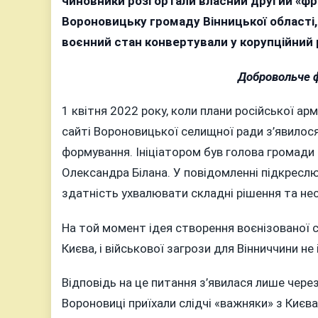
чиновники розгортали власний другий «фр
Вороновицьку громаду Вінницької області,
воєнний стан конвертували у корупційний 
Добровольче ф
1 квітня 2022 року, коли плани російської ар
сайті Вороновицької селищної ради з’явило
формування. Ініціатором був голова громади
Олександра Білана. У повідомленні підкреслюв
здатність ухвалювати складні рішення та нес
На той момент ідея створення воєнізованої с
Києва, і військової загрози для Вінниччини не
Відповідь на це питання з’явилася лише через
Вороновиці приїхали слідчі «важняки» з Києва