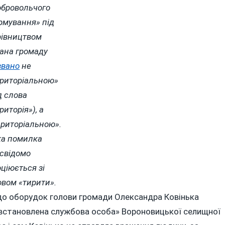
обровольчого
рмування» під
рівництвом
лана громаду
звано
не
ериторіальною»
д слова
риторія»), а
ириторіальною».
ка помилка
дсвідомо
ціюється зі
овом «тирити».
 до оборудок голови громади Олександра Ковінька
невстановлена службова особа» Вороновицької селищної