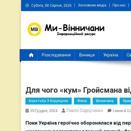
Skip
Засновник медіа
Про нас
Субота, 08 Серпня, 2026
to
content
Ми Вінничани
Незалежний інформаційний портал Вінничини
Розслідування
Вінниця
Україна
Св
Для чого «кум» Гройсмана ві
Боротьба З Корупцією
Війна
Вінничина
Крим
Павло Сидорченко
30 Грудня, 2024
Leave A 
Поки Україна героїчно оборонялася від пер