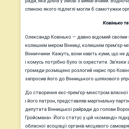
ради, яка діяла у змові з вимагачами. Водноч
спиною якого підлеглі могли б самотужки ор
Ковінько та
Олександр Ковінько — давно відомий своїми
колишнім мером Вінниці, колишнім прем’єр-м
Вінниччини. Кажуть, вони навіть куми, що не 
і комусь потрібно було їх охрестити. Зв’язки
громади розміщено розлогий нарис про Ковін
запросив його до Вінницького шляхового управ
До створення екс-прем’єр-міністром власної п
і його патрон, представляв маргінальну парті
депутата Вінницької райради до голови Вор
Гройсмана». Його статус у цій «команді» під
обласної асоціації органів місцевого самовря