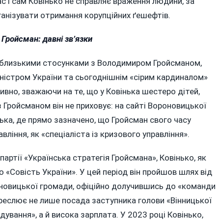
ас і сам Ковінько не справляє враження людини, за
ганізувати отримання корупційних ґешефтів.
 Гройсман: давні зв’язки
 близькими стосунками з Володимиром Гройсманом,
іністром України та сьогоднішнім «сірим кардиналом»
дивно, зважаючи на те, що у Ковінька шестеро дітей,
 з Гройсманом він не приховує: на сайті Вороновицької
ька, де прямо зазначено, що Гройсман свого часу
ління, як «спеціаліста із кризового управління».
артії «Українська стратегія Гройсмана», Ковінько, як
ю «Совість України». У цей період він пройшов шлях від
оновицької громади, офіційно долучившись до «команди
креслює не лише посада заступника голови «Вінницької
дування», а й висока зарплата. У 2023 році Ковінько,