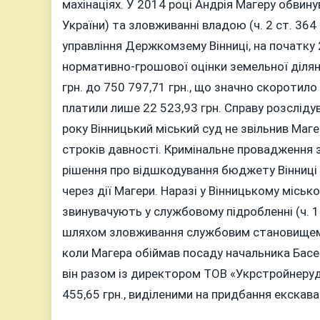
махінаціях. У 2014 році Андрія Магеру обвину
України) та зловживанні владою (ч. 2 ст. 36
управління Держкомзему Вінниці, на початку
нормативно-­грошової оцінки земельної ділян
грн. до 750 797,71 грн., що значно скоротило
платили лише 22 523,93 грн. Справу розслідув
року Вінницький міський суд не звільнив Маге
строків давності. Кримінальне провадження 
рішення про відшкодування бюджету Вінниці 6
через дії Магери. Наразі у Вінницькому міськ
звинувачують у службовому підробленні (ч. 1
шляхом зловживання службовим становищем (ч.
коли Магера обіймав посаду начальника Басей
він разом із директором ТОВ «Укрстройнеру
455,65 грн., виділеними на придбання екскава