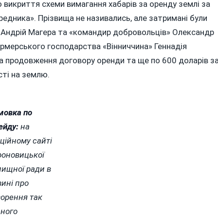
 викриття схеми вимагання хабарів за оренду землі за
едника». Прізвища не називались, але затримані були
и Андрій Магера та «командир добровольців» Олександр
фермерського господарства «Вінниччина» Геннадія
за продовження договору оренди та ще по 600 доларів з
ті на землю.
мовка по
ейду:
на
ційному сайті
роновицької
лищної ради в
вині про
ворення так
аного