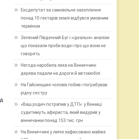
Ексдепутат за самовільне захоплення
понад 10 гектарів землі відбувся умовним
терміном
Зелений Південний Буг і «ідеальні» аналізи:
що показали проби води і про що вони не
говорять
Негода наробила лиха на Вінниччині:
дерева падали на дороги й автомобілі
На Гайсинщині чоловік побив і пограбував
рідну сестру
ід
«Ваш родич потрапив у ДТП»: у Вінниці
судитимуть афериста, який видурив у
вінничанки понад 153 тис. грн
На Вінниччині у липні зафіксовано майже