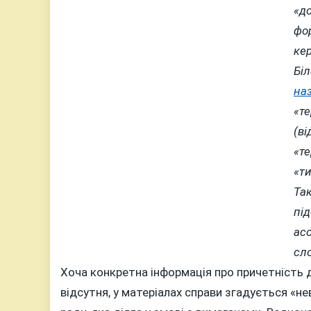
«д
фо
ке
Бі
на
«т
(ві
«те
«т
Та
пі
асо
сл
Хоча конкретна інформація про причетність
відсутня, у матеріалах справи згадується «