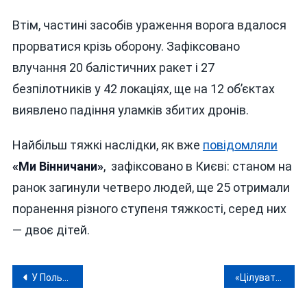
Втім, частині засобів ураження ворога вдалося
прорватися крізь оборону. Зафіксовано
влучання 20 балістичних ракет і 27
безпілотників у 42 локаціях, ще на 12 об’єктах
виявлено падіння уламків збитих дронів.
Найбільш тяжкі наслідки, як вже
повідомляли
«Ми Вінничани»
, зафіксовано в Києві: станом на
ранок загинули четверо людей, ще 25 отримали
поранення різного ступеня тяжкості, серед них
— двоє дітей.
Навігація
У Польщі за чотири дні зібрали півмільйона злотих на автобуси для Вінниці
«Цілуватимете путіна в дупу»: у Вінниці суд покарав пенсіонера за антиукраїнські висловлювання
записів