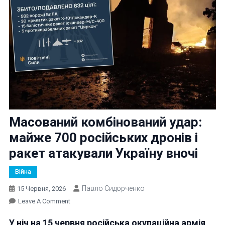
Масований комбінований удар:
майже 700 російських дронів і
ракет атакували Україну вночі
Війна
Павло Сидорченко
15 Червня, 2026
On
Leave A Comment
Масований
У ніч на 15 червня російська окупаційна армія
Комбінований