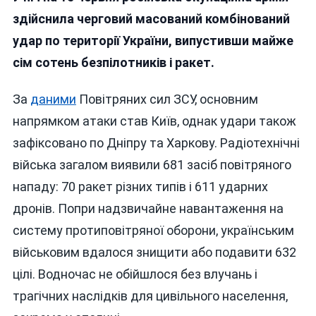
Удар:
здійснила черговий масований комбінований
Майже
удар по території України, випустивши майже
700
сім сотень безпілотників і ракет.
Російських
Дронів
І
За
даними
Повітряних сил ЗСУ, основним
Ракет
напрямком атаки став Київ, однак удари також
Атакували
зафіксовано по Дніпру та Харкову. Радіотехнічні
Україну
Вночі
війська загалом виявили 681 засіб повітряного
нападу: 70 ракет різних типів і 611 ударних
дронів. Попри надзвичайне навантаження на
систему протиповітряної оборони, українським
військовим вдалося знищити або подавити 632
цілі. Водночас не обійшлося без влучань і
трагічних наслідків для цивільного населення,