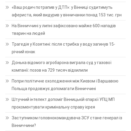
«Ваш родич потрапив у ДТП»: у Вінниці судитимуть
афериста, який видурив у вінничанки понад 153 тис. грн
На Вінниччині у липні зафіксовано майже 600 нападів
тварин на людей
Трагедія у Козятині: після стрибка у воду загинув 15-
річний юнак
Донька відомого агробарона виграла суд у газової
компанії: позов на 729 тисяч відхилили
Попри політичне охолодження між Києвом і Варшавою
Польща продовжує допомагати Вінниччині
Штучний інтелект допоміг Вінницькій єпархії УПЦ МП
прокоментувати кримінальну справу ієрея
Заступником головнокомандувача ЗСУ стане генерал із
Вінниччини?