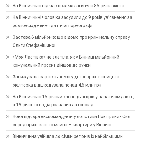
На Вінниччині під час пожежі загинула 85-річна жінка
На Вінниччині чоловіка засудили до 9 років ув’язнення за
розповсюдження дитячої порнографії
Застава 6 мільйонів: що відомо про кримінальну справу
Ольги Стефанішиної
«Моя Ластівка» не злетіла: як у Вінниці мільйонний
комунальний проєкт дійшов до ручки
Занижувала вартість землі у договорах: вінницька
рієлторка відшкодувала понад 4,6 млн грн
На Вінниччині 15-річний хлопець згорів у палаючому авто,
а 19-річного водія розчавив автопоїзд
Нова підозра екскомандувачу логістики Повітряних Сил:
серед прихованого майна — квартири у Вінниці
Вінниччина увійшла до сімки регіонів із найбільшими