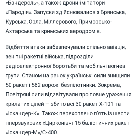
«Бандероль», а також дрони-імітатори
«Пародія». Запуски здійснювалися з Брянська,
Курська, Орла, Міллерового, Приморсько-
Ахтарська та кримських аеродромів.
Відбиття атаки забезпечували спільно авіація,
зенітні ракетні війська, підрозділи
радіоелектронної боротьби та мобільні вогневі
групи. Станом на ранок українські сили знищили
50 ракет і 582 ворожі безпілотники. Зокрема,
Повітряні сили відзвітували про повне ураження
крилатих цілей — збито всі 30 ракет Х-101 та
«Іскандер-К». Також перехоплено п’ять із шести
гіперзвукових «Цирконів» і 15 балістичних ракет
«Іскандер-М»/С-400.