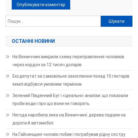
Пошук:
ОСТАННІ НОВИНИ
На Вінниччині викрили схему переправлення чоловіків
через кордон за 12 тисяч доларів
Ексдепутат за самовільне захоплення понад 10 гектарів
землі відбувся умовним терміном
Зелений Південний Буг і «ідеальні» аналізи: що показали
проби води і про що вони не говорять
Негода наробила лиха на Вінниччині: дерева падали на
дороги й автомобілі
На Гайсинщині чоловік побив і пограбував рідну сестру