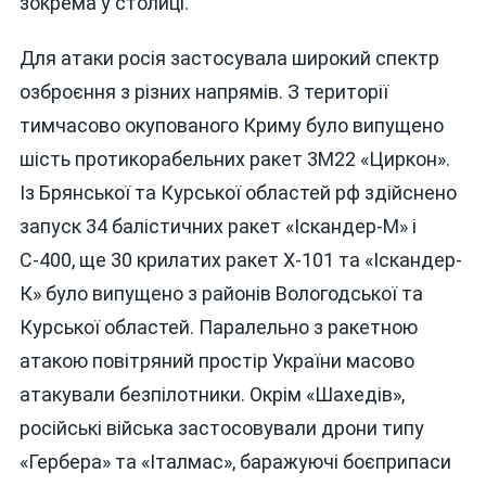
зокрема у столиці.
Для атаки росія застосувала широкий спектр
озброєння з різних напрямів. З території
тимчасово окупованого Криму було випущено
шість протикорабельних ракет 3М22 «Циркон».
Із Брянської та Курської областей рф здійснено
запуск 34 балістичних ракет «Іскандер-М» і
С-400, ще 30 крилатих ракет Х-101 та «Іскандер-
К» було випущено з районів Вологодської та
Курської областей. Паралельно з ракетною
атакою повітряний простір України масово
атакували безпілотники. Окрім «Шахедів»,
російські війська застосовували дрони типу
«Гербера» та «Італмас», баражуючі боєприпаси