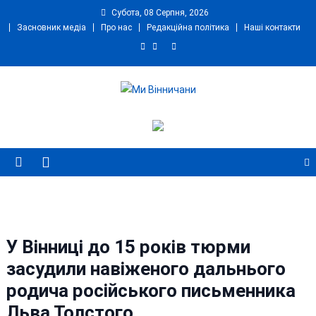
Skip
Субота, 08 Серпня, 2026
to
Засновник медіа
Про нас
Редакційна політика
Наші контакти
content
Ми Вінничани
Незалежний інформаційний портал Вінничини
У Вінниці до 15 років тюрми
засудили навіженого дальнього
родича російського письменника
Льва Толстого