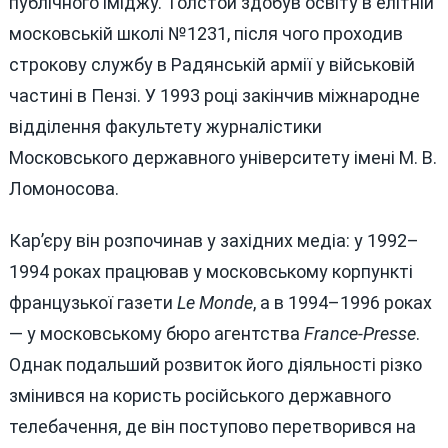
публічного іміджу. Толстой здобув освіту в елітній
московській школі №1231, після чого проходив
строкову службу в Радянській армії у військовій
частині в Пензі. У 1993 році закінчив міжнародне
відділення факультету журналістики
Московського державного університету імені М. В.
Ломоносова.
Кар’єру він розпочинав у західних медіа: у 1992–
1994 роках працював у московському корпункті
французької газети
Le Monde
, а в 1994–1996 роках
— у московському бюро агентства
France-Presse
.
Однак подальший розвиток його діяльності різко
змінився на користь російського державного
телебачення, де він поступово перетворився на