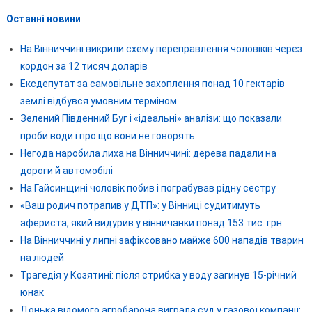
Останні новини
На Вінниччині викрили схему переправлення чоловіків через
кордон за 12 тисяч доларів
Ексдепутат за самовільне захоплення понад 10 гектарів
землі відбувся умовним терміном
Зелений Південний Буг і «ідеальні» аналізи: що показали
проби води і про що вони не говорять
Негода наробила лиха на Вінниччині: дерева падали на
дороги й автомобілі
На Гайсинщині чоловік побив і пограбував рідну сестру
«Ваш родич потрапив у ДТП»: у Вінниці судитимуть
афериста, який видурив у вінничанки понад 153 тис. грн
На Вінниччині у липні зафіксовано майже 600 нападів тварин
на людей
Трагедія у Козятині: після стрибка у воду загинув 15-річний
юнак
Донька відомого агробарона виграла суд у газової компанії: