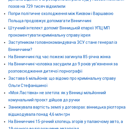
позов на 729 тисяч відхилили
Попри політичне охолодження між Києвом і Варшавою
Польща продовжує допомагати Вінниччині
Штучний інтелект допоміг Вінницькій єпархії УПЦ МП
прокоментувати кримінальну справу ієрея
Заступником головнокомандувача ЗСУ стане генерал із
Вінниччини?
На Вінниччині під час пожежі загинула 85-річна жінка
На Вінниччині чоловіка засудили до 9 років ув’язнення за
розповсюдження дитячої порнографії
Застава 6 мільйонів: що відомо про кримінальну справу
Ольги Стефанішиної
«Моя Ластівка» не злетіла: як у Вінниці мільйонний
комунальний проєкт дійшов до ручки
Занижувала вартість землі у договорах: вінницька рієлторка
відшкодувала понад 4,6 млн грн
На Вінниччині 15-річний хлопець згорів у палаючому авто, а
19-річного водія розчавив автопоїзд