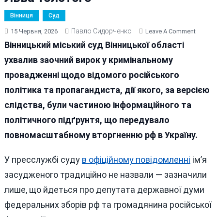
Вінниця
Суд
Павло Сидорченко
On
15 Червня, 2026
Leave A Comment
У
Вінницький міський суд Вінницької області
Вінниці
ухвалив заочний вирок у кримінальному
До
провадженні щодо відомого російського
15
Років
політика та пропагандиста, дії якого, за версією
Тюрми
слідства, були частиною інформаційного та
Засуди
політичного підґрунтя, що передувало
Навіже
Дальнь
повномасштабному вторгненню рф в Україну.
Родича
Російс
У пресслужбі суду
в офіційному повідомленні
ім’я
Письме
засудженого традиційно не назвали — зазначили
Льва
Толсто
лише, що йдеться про депутата державної думи
федеральних зборів рф та громадянина російської