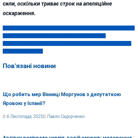
сили, оскільки триває строк на апеляційне
оскарження.
Чому не оголошено підозру сину впливового судді з Вінниччини,
Навігація
який спричинив смерть доньки депутата «ОПЗЖ»
записів
Трагічні вихідні на дорогах Вінниччини: одна людина загинула,
семеро травмовані
Пов'язані новини
Що робить мер Вінниці Моргунов з депутаткою
Яровою у Іспанії?
6 Листопада, 2025
Павло Сидорченко
Автівку розірвало навпіл, водій загинув: моторошна