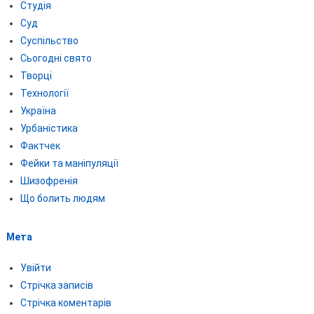
Студія
Суд
Суспільство
Сьогодні свято
Творці
Технології
Україна
Урбаністика
Фактчек
Фейки та маніпуляції
Шизофренія
Що болить людям
Мета
Увійти
Стрічка записів
Стрічка коментарів