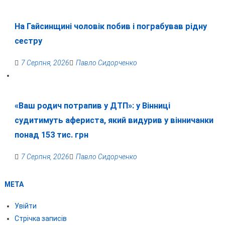
На Гайсинщині чоловік побив і пограбував рідну
сестру
7 Серпня, 2026
Павло Сидорченко
«Ваш родич потрапив у ДТП»: у Вінниці
судитимуть афериста, який видурив у вінничанки
понад 153 тис. грн
7 Серпня, 2026
Павло Сидорченко
МЕТА
Увійти
Стрічка записів