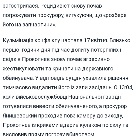
загострилася. Рецидивіст знову почав
погрожувати прокурору, вигукуючи, що «розбере
його на запчастини».
Кульмінація конфлікту настала 17 квітня. Близько
першої години дня під час допиту потерпілих і
свідків Прокопнєв знову почав агресивно
жестикулювати та кричати на державного
обвинувача. У відповідь суддя ухвалила рішення
тимчасово видалити його із зали засідань. О 13:04,
коли військовослужбовці Національної гвардії
готувалися вивести обвинуваченого, а прокурор
Янишевський проходив повз камеру до виходу,
Прокопнєв із криками вдарив кулаком по склу та
висловив пряму погрозу вбивством.