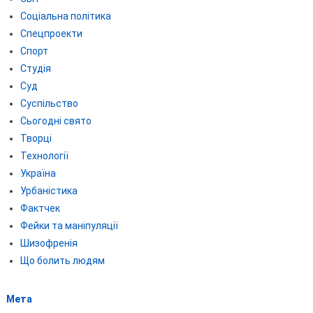
Соціальна політика
Спецпроекти
Спорт
Студія
Суд
Суспільство
Сьогодні свято
Творці
Технології
Україна
Урбаністика
Фактчек
Фейки та маніпуляції
Шизофренія
Що болить людям
Мета