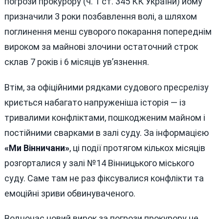
погрози прокурору (ч. 1 ст. 345 КК України) йому
призначили 3 роки позбавлення волі, а шляхом
поглинення менш суворого покарання попереднім
вироком за майнові злочини остаточний строк
склав 7 років і 6 місяців ув’язнення.
Втім, за офіційними рядками судового пресрелізу
криється набагато напруженіша історія — із
тривалими конфліктами, пошкодженим майном і
постійними сварками в залі суду. За інформацією
«Ми Вінничани»
, ці події протягом кількох місяців
розгорталися у залі №14 Вінницького міського
суду. Саме там не раз фіксувалися конфлікти та
емоційні зриви обвинуваченого.
Водночас новий вирок за погрози прокурору не