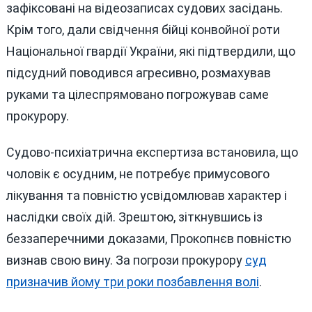
зафіксовані на відеозаписах судових засідань.
Крім того, дали свідчення бійці конвойної роти
Національної гвардії України, які підтвердили, що
підсудний поводився агресивно, розмахував
руками та цілеспрямовано погрожував саме
прокурору.
Судово-психіатрична експертиза встановила, що
чоловік є осудним, не потребує примусового
лікування та повністю усвідомлював характер і
наслідки своїх дій. Зрештою, зіткнувшись із
беззаперечними доказами, Прокопнєв повністю
визнав свою вину. За погрози прокурору
суд
призначив йому три роки позбавлення волі
.