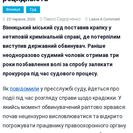
Вінниця
Суд
Павло Сидорченко
On
25 Червня, 2026
Leave A Comment
Погро
Вінницький міський суд поставив крапку у
Проку
нетиповій кримінальній справі, де потерпілим
Вбивс
виступив державний обвинувач. Раніше
В
Залі
неодноразово судимий чоловік отримав три
Суду,
роки позбавлення волі за спробу залякати
Але
прокурора під час судового процесу.
Це
Не
Збільш
Як
повідомили
у пресслужбі суду, йдеться про
Строк
події під час розгляду справи щодо крадіжки. У
Ув’язн
якийсь момент обвинувачений раптово зірвався:
Рециди
почав нецензурно висловлюватися та відкрито
погрожувати працівнику правоохоронного органу