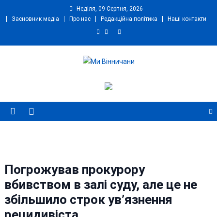
Skip
Неділя, 09 Серпня, 2026
to
Засновник медіа
Про нас
Редакційна політика
Наші контакти
content
Ми Вінничани
Незалежний інформаційний портал Вінничини
Погрожував прокурору
вбивством в залі суду, але це не
збільшило строк ув’язнення
рецидивіста