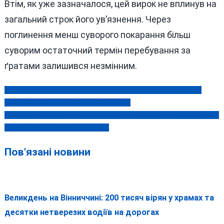
Втім, як уже зазначалося, цей вирок не вплинув на
загальний строк його ув’язнення. Через
поглинення менш суворого покарання більш
суворим остаточний термін перебування за
ґратами залишився незмінним.
На Вінниччині командира роти підозрюють у вимаганні 200
Навігація
тисяч за приховування втечі солдата
записів
Повернули з полону 160 військовослужбовців: серед звільнених
— троє захисників з Вінниччини
Пов'язані новини
Великдень на Вінниччині: 200 тисяч вірян у храмах та
десятки нетверезих водіїв на дорогах