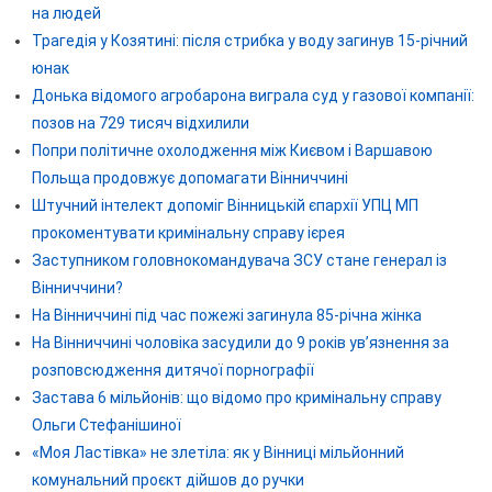
на людей
Трагедія у Козятині: після стрибка у воду загинув 15-річний
юнак
Донька відомого агробарона виграла суд у газової компанії:
позов на 729 тисяч відхилили
Попри політичне охолодження між Києвом і Варшавою
Польща продовжує допомагати Вінниччині
Штучний інтелект допоміг Вінницькій єпархії УПЦ МП
прокоментувати кримінальну справу ієрея
Заступником головнокомандувача ЗСУ стане генерал із
Вінниччини?
На Вінниччині під час пожежі загинула 85-річна жінка
На Вінниччині чоловіка засудили до 9 років ув’язнення за
розповсюдження дитячої порнографії
Застава 6 мільйонів: що відомо про кримінальну справу
Ольги Стефанішиної
«Моя Ластівка» не злетіла: як у Вінниці мільйонний
комунальний проєкт дійшов до ручки