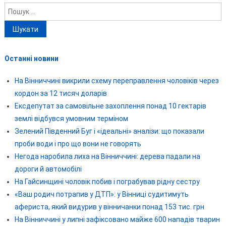
Пошук:
Останні новини
На Вінниччині викрили схему переправлення чоловіків через
кордон за 12 тисяч доларів
Ексдепутат за самовільне захоплення понад 10 гектарів
землі відбувся умовним терміном
Зелений Південний Буг і «ідеальні» аналізи: що показали
проби води і про що вони не говорять
Негода наробила лиха на Вінниччині: дерева падали на
дороги й автомобілі
На Гайсинщині чоловік побив і пограбував рідну сестру
«Ваш родич потрапив у ДТП»: у Вінниці судитимуть
афериста, який видурив у вінничанки понад 153 тис. грн
На Вінниччині у липні зафіксовано майже 600 нападів тварин