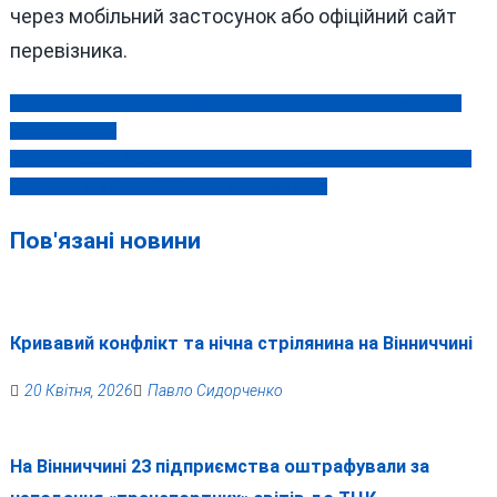
через мобільний застосунок або офіційний сайт
перевізника.
На Вінниччині під час пожежі у власному будинку загинув 74-
Навігація
річний чоловік
записів
«Кармелюкове Поділля» на Вінниччині розширюють: нацпарку
передали ще понад 11 тисяч гектарів лісів
Пов'язані новини
Кривавий конфлікт та нічна стрілянина на Вінниччині
20 Квітня, 2026
Павло Сидорченко
На Вінниччині 23 підприємства оштрафували за