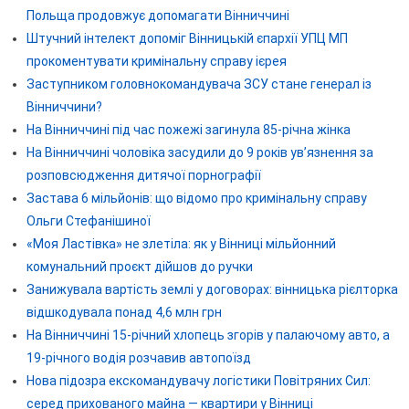
Польща продовжує допомагати Вінниччині
Штучний інтелект допоміг Вінницькій єпархії УПЦ МП
прокоментувати кримінальну справу ієрея
Заступником головнокомандувача ЗСУ стане генерал із
Вінниччини?
На Вінниччині під час пожежі загинула 85-річна жінка
На Вінниччині чоловіка засудили до 9 років ув’язнення за
розповсюдження дитячої порнографії
Застава 6 мільйонів: що відомо про кримінальну справу
Ольги Стефанішиної
«Моя Ластівка» не злетіла: як у Вінниці мільйонний
комунальний проєкт дійшов до ручки
Занижувала вартість землі у договорах: вінницька рієлторка
відшкодувала понад 4,6 млн грн
На Вінниччині 15-річний хлопець згорів у палаючому авто, а
19-річного водія розчавив автопоїзд
Нова підозра екскомандувачу логістики Повітряних Сил:
серед прихованого майна — квартири у Вінниці