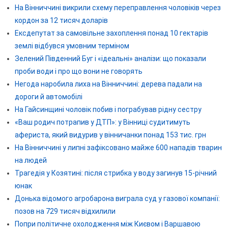
На Вінниччині викрили схему переправлення чоловіків через
кордон за 12 тисяч доларів
Ексдепутат за самовільне захоплення понад 10 гектарів
землі відбувся умовним терміном
Зелений Південний Буг і «ідеальні» аналізи: що показали
проби води і про що вони не говорять
Негода наробила лиха на Вінниччині: дерева падали на
дороги й автомобілі
На Гайсинщині чоловік побив і пограбував рідну сестру
«Ваш родич потрапив у ДТП»: у Вінниці судитимуть
афериста, який видурив у вінничанки понад 153 тис. грн
На Вінниччині у липні зафіксовано майже 600 нападів тварин
на людей
Трагедія у Козятині: після стрибка у воду загинув 15-річний
юнак
Донька відомого агробарона виграла суд у газової компанії:
позов на 729 тисяч відхилили
Попри політичне охолодження між Києвом і Варшавою