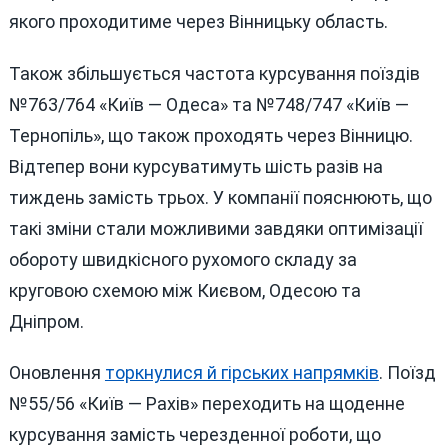
якого проходитиме через Вінницьку область.
Також збільшується частота курсування поїздів
№763/764 «Київ — Одеса» та №748/747 «Київ —
Тернопіль», що також проходять через Вінницю.
Відтепер вони курсуватимуть шість разів на
тиждень замість трьох. У компанії пояснюють, що
такі зміни стали можливими завдяки оптимізації
обороту швидкісного рухомого складу за
круговою схемою між Києвом, Одесою та
Дніпром.
Оновлення
торкнулися й гірських напрямків
. Поїзд
№55/56 «Київ — Рахів» переходить на щоденне
курсування замість черезденної роботи, що