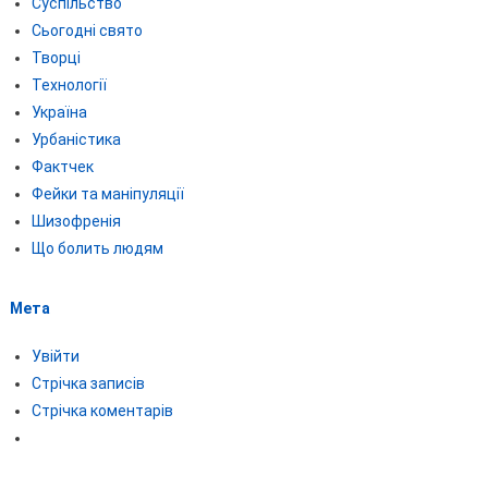
Суспільство
Сьогодні свято
Творці
Технології
Україна
Урбаністика
Фактчек
Фейки та маніпуляції
Шизофренія
Що болить людям
Мета
Увійти
Стрічка записів
Стрічка коментарів