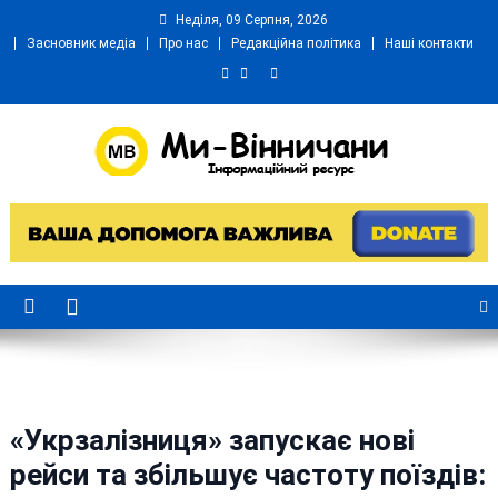
Skip
Неділя, 09 Серпня, 2026
to
Засновник медіа
Про нас
Редакційна політика
Наші контакти
content
Ми Вінничани
Незалежний інформаційний портал Вінничини
«Укрзалізниця» запускає нові
рейси та збільшує частоту поїздів: