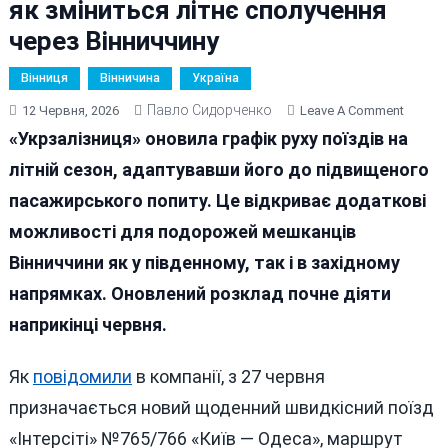
як зміниться літнє сполучення
через Вінниччину
Вінниця
Вінничина
Україна
Павло Сидорченко
On
12 Червня, 2026
Leave A Comment
«Укрза
«Укрзалізниця» оновила графік руху поїздів на
Запуск
літній сезон, адаптувавши його до підвищеного
Нові
пасажирського попиту. Це відкриває додаткові
Рейси
Та
можливості для подорожей мешканців
Збільш
Вінниччини як у південному, так і в західному
Частот
напрямках. Оновлений розклад почне діяти
Поїздів
Як
наприкінці червня.
Змінит
Літнє
Як
повідомили
в компанії, з 27 червня
Сполуч
призначається новий щоденний швидкісний поїзд
Через
Віннич
«Інтерсіті» №765/766 «Київ — Одеса», маршрут