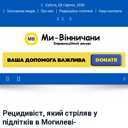
Skip
Субота, 08 Серпня, 2026
to
Засновник медіа
Про нас
Редакційна політика
Наші контакти
content
Ми Вінничани
Незалежний інформаційний портал Вінничини
Рецидивіст, який стріляв у
підлітків в Могилеві-