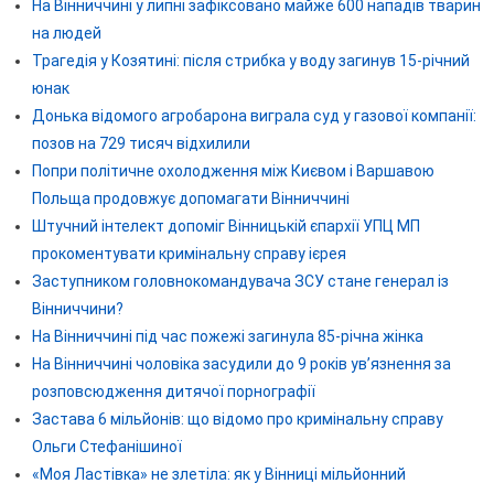
На Вінниччині у липні зафіксовано майже 600 нападів тварин
на людей
Трагедія у Козятині: після стрибка у воду загинув 15-річний
юнак
Донька відомого агробарона виграла суд у газової компанії:
позов на 729 тисяч відхилили
Попри політичне охолодження між Києвом і Варшавою
Польща продовжує допомагати Вінниччині
Штучний інтелект допоміг Вінницькій єпархії УПЦ МП
прокоментувати кримінальну справу ієрея
Заступником головнокомандувача ЗСУ стане генерал із
Вінниччини?
На Вінниччині під час пожежі загинула 85-річна жінка
На Вінниччині чоловіка засудили до 9 років ув’язнення за
розповсюдження дитячої порнографії
Застава 6 мільйонів: що відомо про кримінальну справу
Ольги Стефанішиної
«Моя Ластівка» не злетіла: як у Вінниці мільйонний