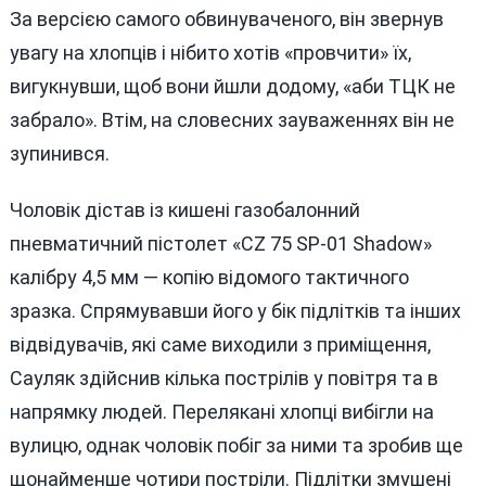
За версією самого обвинуваченого, він звернув
увагу на хлопців і нібито хотів «провчити» їх,
вигукнувши, щоб вони йшли додому, «аби ТЦК не
забрало». Втім, на словесних зауваженнях він не
зупинився.
Чоловік дістав із кишені газобалонний
пневматичний пістолет «CZ 75 SP-01 Shadow»
калібру 4,5 мм — копію відомого тактичного
зразка. Спрямувавши його у бік підлітків та інших
відвідувачів, які саме виходили з приміщення,
Сауляк здійснив кілька пострілів у повітря та в
напрямку людей. Перелякані хлопці вибігли на
вулицю, однак чоловік побіг за ними та зробив ще
щонайменше чотири постріли. Підлітки змушені