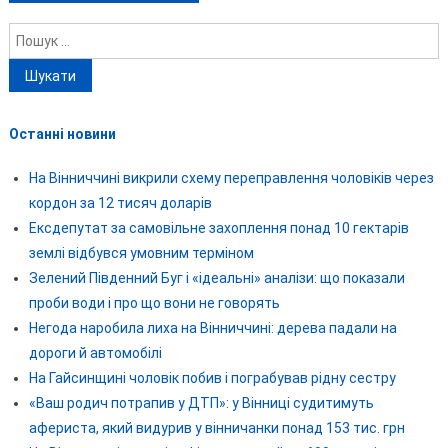
Пошук:
Останні новини
На Вінниччині викрили схему переправлення чоловіків через
кордон за 12 тисяч доларів
Ексдепутат за самовільне захоплення понад 10 гектарів
землі відбувся умовним терміном
Зелений Південний Буг і «ідеальні» аналізи: що показали
проби води і про що вони не говорять
Негода наробила лиха на Вінниччині: дерева падали на
дороги й автомобілі
На Гайсинщині чоловік побив і пограбував рідну сестру
«Ваш родич потрапив у ДТП»: у Вінниці судитимуть
афериста, який видурив у вінничанки понад 153 тис. грн