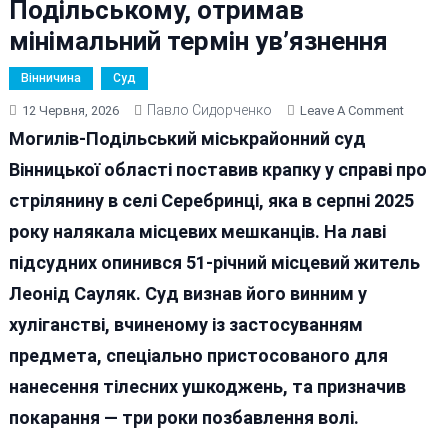
Подільському, отримав
мінімальний термін ув’язнення
Вінничина
Суд
Павло Сидорченко
On
12 Червня, 2026
Leave A Comment
Рециди
Могилів-Подільський міськрайонний суд
Який
Вінницької області поставив крапку у справі про
Стріля
стрілянину в селі Серебринці, яка в серпні 2025
У
Підлітк
року налякала місцевих мешканців. На лаві
В
підсудних опинився 51-річний місцевий житель
Могиле
Леонід Сауляк. Суд визнав його винним у
Поділь
Отрим
хуліганстві, вчиненому із застосуванням
Мініма
предмета, спеціально пристосованого для
Термін
нанесення тілесних ушкоджень, та призначив
Ув’язн
покарання — три роки позбавлення волі.