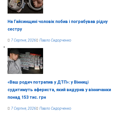
На Гайсинщині чоловік побив і пограбував рідну
сестру
7 Серпня, 2026
Павло Сидорченко
«Ваш родич потрапив у ДТП»: у Вінниці
судитимуть афериста, який видурив у вінничанки
понад 153 тис. грн
7 Серпня, 2026
Павло Сидорченко