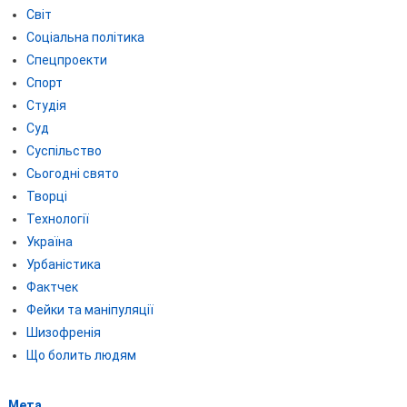
Світ
Соціальна політика
Спецпроекти
Спорт
Студія
Суд
Суспільство
Сьогодні свято
Творці
Технології
Україна
Урбаністика
Фактчек
Фейки та маніпуляції
Шизофренія
Що болить людям
Мета