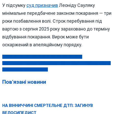
У підсумку
суд призначив
Леоніду Сауляку
мінімальне передбачене законом покарання — три
роки позбавлення волі. Строк перебування під
вартою з серпня 2025 року зараховано до терміну
відбування покарання. Вирок може бути
оскаржений в апеляційному порядку.
На Вінниччині у ДТП загинув 14-річний підліток
Навігація
ДБР викрило канали незаконного збуту зброї та боєприпасів на
записів
Вінниччині й Хмельниччині
Пов'язані новини
НА ВІННИЧЧИНІ СМЕРТЕЛЬНЕ ДТП: ЗАГИНУВ
ВЕЛОСИПЕДИСТ