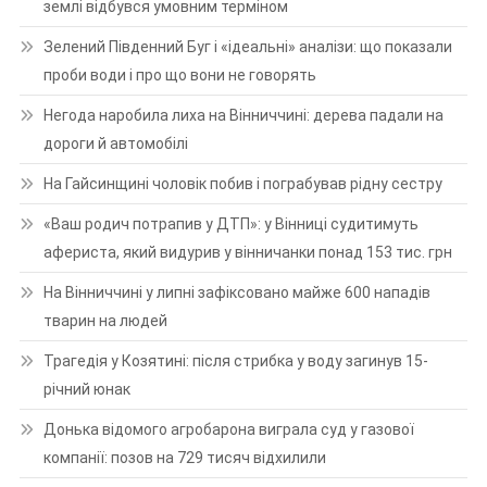
землі відбувся умовним терміном
Зелений Південний Буг і «ідеальні» аналізи: що показали
проби води і про що вони не говорять
Негода наробила лиха на Вінниччині: дерева падали на
дороги й автомобілі
На Гайсинщині чоловік побив і пограбував рідну сестру
«Ваш родич потрапив у ДТП»: у Вінниці судитимуть
афериста, який видурив у вінничанки понад 153 тис. грн
На Вінниччині у липні зафіксовано майже 600 нападів
тварин на людей
Трагедія у Козятині: після стрибка у воду загинув 15-
річний юнак
Донька відомого агробарона виграла суд у газової
компанії: позов на 729 тисяч відхилили