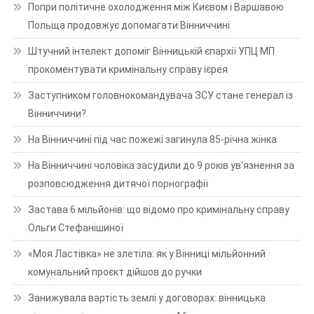
Попри політичне охолодження між Києвом і Варшавою
Польща продовжує допомагати Вінниччині
Штучний інтелект допоміг Вінницькій єпархії УПЦ МП
прокоментувати кримінальну справу ієрея
Заступником головнокомандувача ЗСУ стане генерал із
Вінниччини?
На Вінниччині під час пожежі загинула 85-річна жінка
На Вінниччині чоловіка засудили до 9 років ув’язнення за
розповсюдження дитячої порнографії
Застава 6 мільйонів: що відомо про кримінальну справу
Ольги Стефанішиної
«Моя Ластівка» не злетіла: як у Вінниці мільйонний
комунальний проєкт дійшов до ручки
Занижувала вартість землі у договорах: вінницька