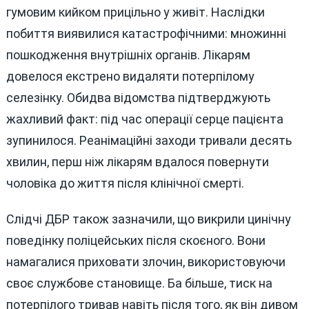
гумовим кийком прицільно у живіт. Наслідки
побиття виявилися катастрофічними: множинні
пошкодження внутрішніх органів. Лікарям
довелося екстрено видаляти потерпілому
селезінку. Обидва відомства підтверджують
жахливий факт: під час операції серце пацієнта
зупинилося. Реанімаційні заходи тривали десять
хвилин, перш ніж лікарям вдалося повернути
чоловіка до життя після клінічної смерті.
Слідчі ДБР також зазначили, що викрили цинічну
поведінку поліцейських після скоєного. Вони
намагалися приховати злочин, використовуючи
своє службове становище. Ба більше, тиск на
потерпілого тривав навіть після того, як він дивом