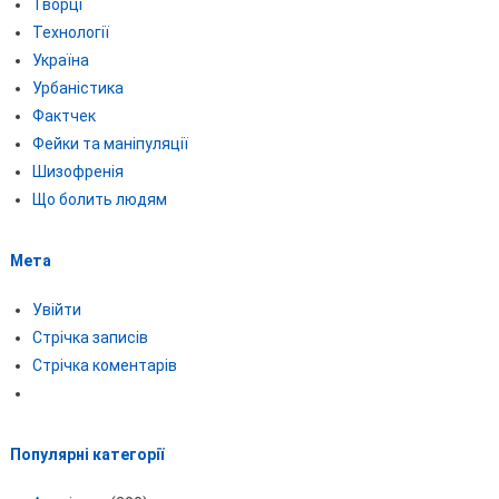
Творці
Технології
Україна
Урбаністика
Фактчек
Фейки та маніпуляції
Шизофренія
Що болить людям
Мета
Увійти
Стрічка записів
Стрічка коментарів
Популярні категорії