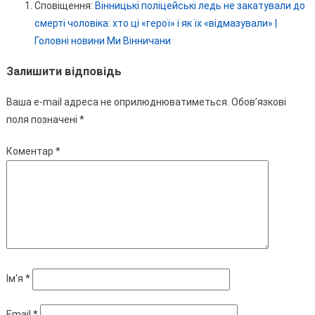
Сповіщення:
Вінницькі поліцейські ледь не закатували до
смерті чоловіка: хто ці «герої» і як їх «відмазували» |
Головні новини Ми Вінничани
Залишити відповідь
Ваша e-mail адреса не оприлюднюватиметься.
Обов’язкові
поля позначені
*
Коментар
*
Ім'я
*
Email
*