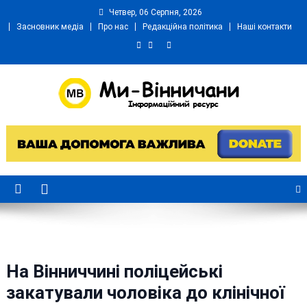
Skip
Четвер, 06 Серпня, 2026
to
Засновник медіа
Про нас
Редакційна політика
Наші контакти
content
Ми Вінничани
Незалежний інформаційний портал Вінничини
На Вінниччині поліцейські
закатували чоловіка до клінічної