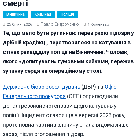
смерті
Вінничина
Кримінал
Поліція
Павло Сидорченко
До
26 Січня, 2026
1 Коментар
На
Те, що мало бути рутинною перевіркою підозри у
Вінниччині
дрібній крадіжці, перетворилося на катування в
Поліцейські
стінах райвідділу поліції на Вінниччині. Чоловік,
Закатували
Чоловіка
якого «допитували» гумовими кийками, пережив
До
зупинку серця на операційному столі.
Клінічної
Смерті
Державне бюро розслідувань
(ДБР) та
Офіс
Генерального прокурора
(ОГП) оприлюднили
деталі резонансної справи щодо катувань у
поліції. Інцидент стався ще у вересні 2023 року,
проте повна картина злочину стала відома лише
зараз, після оголошення підозр.