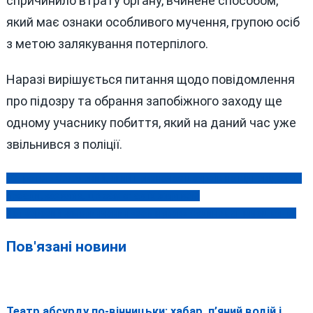
спричинило втрату органу, вчинене способом,
який має ознаки особливого мучення, групою осіб
з метою залякування потерпілого.
Наразі вирішується питання щодо повідомлення
про підозру та обрання запобіжного заходу ще
одному учаснику побиття, який на даний час уже
звільнився з поліції.
«Стратег» Соколовий, який призначає шахраїв на відповідальні
Навігація
посади, заявляє, що сам став їх жертвою
записів
Нетверезий жмеринчанин «замінував» будинок співмешканки
Пов'язані новини
Театр абсурду по-вінницьки: хабар, п’яний водій і