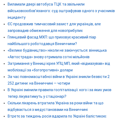
Виламали двері автобуса ТЦК та звільнили
військовозобов’язаного: суд оштрафував одного з учасників
інциденту
ЄС продовжив тимчасовий захист для українців, але
запровадив обмеження для новоприбулих
Глянцевий фасад МХП: що приховує красивий піар
найбільшого роботодавця Вінниччини?
«Велике будівництво» ніколи не закінчується: вінницька
«Автострада» знову отримала сотні мільйонів
Затримання у Вінниці ієрея УПЦ МП, який «відмазував» від
мобілізації за «богопротивні» долари
За час повномасштабної війни в Україні зникли безвісти 2
252 дитини: на Вінниччині — чотири
В Україні змінили правила госпіталізації: кого і за яких умов
тепер лікуватимуть у стаціонарі?
Скільки лікарень втратила Україна за роки війни та що
відбувається з медустановами на Вінниччині
Втретє за тиждень росія вдарила по Україні балістикою: