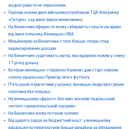
жодної ракети не перехопили
Порізав ножем двох військовослужбовців ТЦК біля ринку
«Сатурн»: суд виніс вирок вінничанину
На Вінниччині аферисти знову «збирають» кошти на армію
від імені очільниці Вінницької ОВА
Мільйонерів на Вінниччині стало більше, попри спад
задекларованих доходів
На Вінниччині судитимуть матір, яка вдарила ножем у спину
17-річну доньку
Ветеран вінницької «Червоної Калини» дав старт новому
сезону української Прем’єр-ліги з футболу
П’ять років із магнітами у шлунку: вінницькі лікарі врятували
хлопчика без операції
На вінницькому «фронті» без змін: могилів-подільський
«котел» і крижопільський «прорив»
На Вінниччині знову потонув чоловік
Від щирого серця за бюджетний кошт: у вінницькому
кардіоцентрі переплатили більше мільйона за обладнання