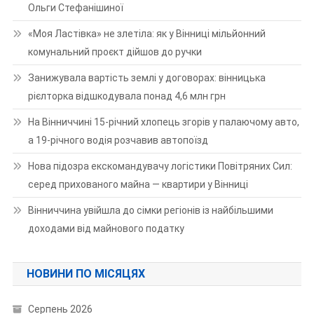
Ольги Стефанішиної
«Моя Ластівка» не злетіла: як у Вінниці мільйонний
комунальний проєкт дійшов до ручки
Занижувала вартість землі у договорах: вінницька
рієлторка відшкодувала понад 4,6 млн грн
На Вінниччині 15-річний хлопець згорів у палаючому авто,
а 19-річного водія розчавив автопоїзд
Нова підозра екскомандувачу логістики Повітряних Сил:
серед прихованого майна — квартири у Вінниці
Вінниччина увійшла до сімки регіонів із найбільшими
доходами від майнового податку
НОВИНИ ПО МІСЯЦЯХ
Серпень 2026