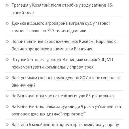
Трагедія у Козятині: після стрибка у воду загинув 15-
річний юнак
Донька відомого агробарона виграла суд у газової
компанії: позов на 729 тисяч відхилили
Попри політичне охолодження між Києвом і Варшавою
Польща продовжує допомагати Вінниччині
Штучний інтелект допоміг Вінницькій єпархії УПЦ МП
прокоментувати кримінальну справу ієрея
Заступником головнокомандувача ЗСУ стане генерал із
Вінниччини?
На Вінниччині під час пожежі загинула 85-річна жінка
На Вінниччині чоловіка засудили до 9 років ув’язнення за
розповсюдження дитячої порнографії
Застава 6 мільйонів: що відомо про кримінальну справу