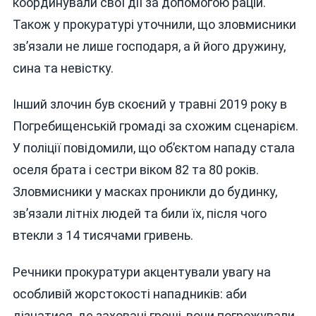
координували свої дії за допомогою рацій.
Також у прокуратурі уточнили, що зловмисники
зв’язали не лише господаря, а й його дружину,
сина та невістку.
Інший злочин був скоєний у травні 2019 року в
Погребищенській громаді за схожим сценарієм.
У поліції повідомили, що об’єктом нападу стала
оселя брата і сестри віком 82 та 80 років.
Зловмисники у масках проникли до будинку,
зв’язали літніх людей та били їх, після чого
втекли з 14 тисячами гривень.
Речники прокуратури акцентували увагу на
особливій жорстокості нападників: аби
дізнатися, де заховані гроші, вони погрожували