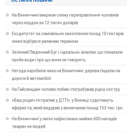
ОСТАННІ НОВИНИ
На Вінниччині викрили схему переправлення чоловіків
через кордон за 12 тисяч доларів
Ексдепутат за самовільне захоплення понад 10 гектарів
землі відбувся умовним терміном
Зелений Південний Буг і «ідеальні» аналізи: що показали
проби води і про що вони не говорять
Негода наробила лиха на Вінниччині: дерева падали на
дороги й автомобілі
На Гайсинщині чоловік побив і пограбував рідну сестру
«Ваш родич потрапив у ДТП»: у Вінниці судитимуть
афериста, який видурив у вінничанки понад 153 тис. грн
На Вінниччині у липні зафіксовано майже 600 нападів
тварин на людей