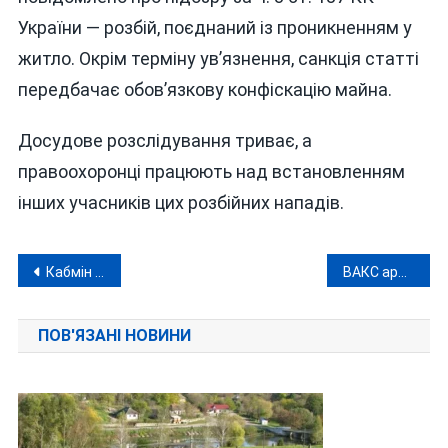
України — розбій, поєднаний із проникненням у
житло. Окрім терміну ув’язнення, санкція статті
передбачає обов’язкову конфіскацію майна.
Досудове розслідування триває, а
правоохоронці працюють над встановленням
інших учасників цих розбійних нападів.
Навігація
Кабмін визначився з разовими грошовими виплатами до Дня Незалежності: хто та скільки отримає?
ВАКС арештував дві київські квартири керівника Немирівського райсуду на Вінниччині
записів
ПОВ'ЯЗАНІ НОВИНИ