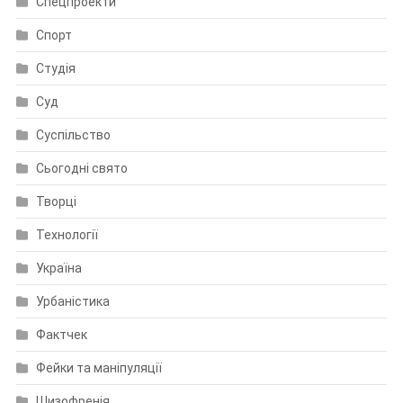
Спецпроекти
Спорт
Студія
Суд
Суспільство
Сьогодні свято
Творці
Технології
Україна
Урбаністика
Фактчек
Фейки та маніпуляції
Шизофренія