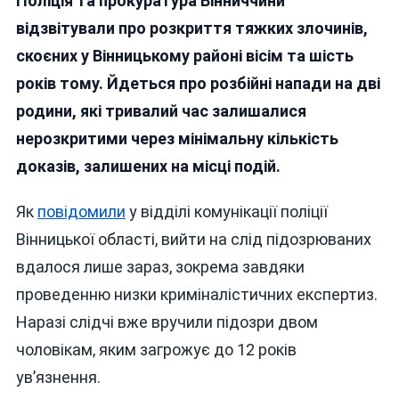
Поліція та прокуратура Вінниччини
Вінниччині
Розкрили
відзвітували про розкриття тяжких злочинів,
Серію
скоєних у Вінницькому районі вісім та шість
Жорстоких
років тому. Йдеться про розбійні напади на дві
Розбійних
Нападів,
родини, які тривалий час залишалися
Скоєних
нерозкритими через мінімальну кількість
Шість
доказів, залишених на місці подій.
І
Вісім
Років
Як
повідомили
у відділі комунікації поліції
Тому
Вінницької області, вийти на слід підозрюваних
вдалося лише зараз, зокрема завдяки
проведенню низки криміналістичних експертиз.
Наразі слідчі вже вручили підозри двом
чоловікам, яким загрожує до 12 років
ув’язнення.