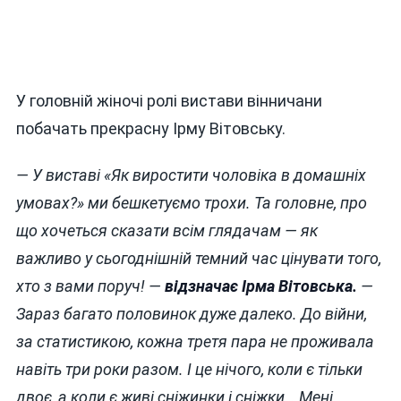
У головній жіночі ролі вистави вінничани
побачать прекрасну Ірму Вітовську.
— У виставі «Як виростити чоловіка в домашніх
умовах?» ми бешкетуємо трохи. Та головне, про
що хочеться сказати всім глядачам — як
важливо у сьогоднішній темний час цінувати того,
хто з вами поруч! —
відзначає Ірма Вітовська.
—
Зараз багато половинок дуже далеко. До війни,
за статистикою, кожна третя пара не проживала
навіть три роки разом. І це нічого, коли є тільки
двоє, а коли є живі сніжинки і сніжки… Мені