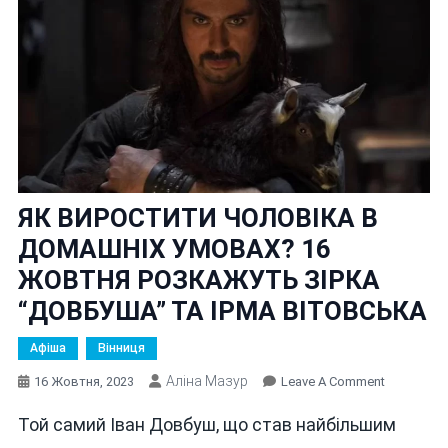
ЯК ВИРОСТИТИ ЧОЛОВІКА В
ДОМАШНІХ УМОВАХ? 16
ЖОВТНЯ РОЗКАЖУТЬ ЗІРКА
“ДОВБУША” ТА ІРМА ВІТОВСЬКА
Афіша
Вінниця
Аліна Мазур
On
16 Жовтня, 2023
Leave A Comment
ЯК
Той самий Іван Довбуш, що став найбільшим
ВИРОСТИ