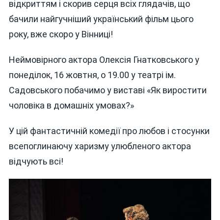
ЧОЛОВІКА
відкриттям і скорив серця всіх глядачів, що
В
бачили найгучніший український фільм цього
ДОМАШНІ
року, вже скоро у Вінниці!
УМОВАХ?
16
ЖОВТНЯ
Неймовірного актора Олексія Гнатковського у
РОЗКАЖУ
понеділок, 16 жовтня, о 19.00 у театрі ім.
ЗІРКА
Садовського побачимо у виставі «Як виростити
“ДОВБУША
ТА
чоловіка в домашніх умовах?»
ІРМА
ВІТОВСЬК
У цій фантастичній комедії про любов і стосунки
всепоглинаючу харизму улюбленого актора
відчують всі!