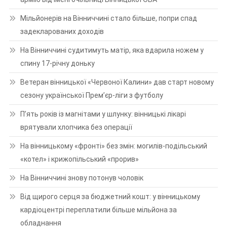
Мільйонерів на Вінниччині стало більше, попри спад
задекларованих доходів
На Вінниччині судитимуть матір, яка вдарила ножем у
спину 17-річну доньку
Ветеран вінницької «Червоної Калини» дав старт новому
сезону української Прем’єр-ліги з футболу
П’ять років із магнітами у шлунку: вінницькі лікарі
врятували хлопчика без операції
На вінницькому «фронті» без змін: могилів-подільський
«котел» і крижопільський «прорив»
На Вінниччині знову потонув чоловік
Від щирого серця за бюджетний кошт: у вінницькому
кардіоцентрі переплатили більше мільйона за
обладнання