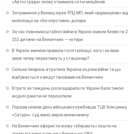
«Автострада» знову отримала сотні мільйонів
Затримання у Вінниці ієрея УПЦ МП, який «відмазував» від
мобілізації за «богопротивні» долари
За час повномасштабної війни в Україні зникли безвісти 2
252 дитини: на Вінниччині — чотири
В Україні змінили правила госпіталізації: кого і за яких
умов тепер лікуватимуть у стаціонарі?
Скільки лікарень втратила Україна за роки війни та що
відбувається з медустановами на Вінниччині
Втретє за тиждень росія вдарила по Україні балістикою:
жодної ракети не перехопили
Порізав ножем двох військовослужбовців ТЦК біля ринку
«Сатурн»: суд виніс вирок вінничанину
На Вінниччині аферисти знову «збирають» кошти на
армію від імені очільниці Вінницької ОВА