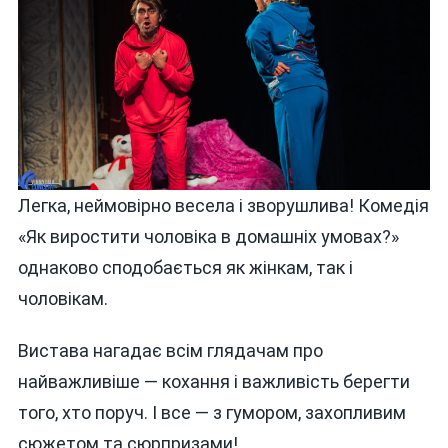
Легка, неймовірно весела і зворушлива! Комедія
«Як виростити чоловіка в домашніх умовах?»
однаково сподобається як жінкам, так і
чоловікам.
Вистава нагадає всім глядачам про
найважливіше — кохання і важливість берегти
того, хто поруч. І все — з гумором, захопливим
сюжетом та сюрпризами!