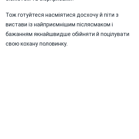
Тож готуйтеся насміятися досхочу й піти з
вистави із найприємнішим післясмаком і
бажанням якнайшвидше обійняти й поцілувати
свою кохану половинку.