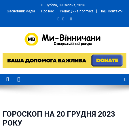
Skip
Субота, 08 Серпня, 2026
to
Засновник медіа
Про нас
Редакційна політика
Наші контакти
content
Ми Вінничани
Незалежний інформаційний портал Вінничини
ГОРОСКОП НА 20 ГРУДНЯ 2023
РОКУ