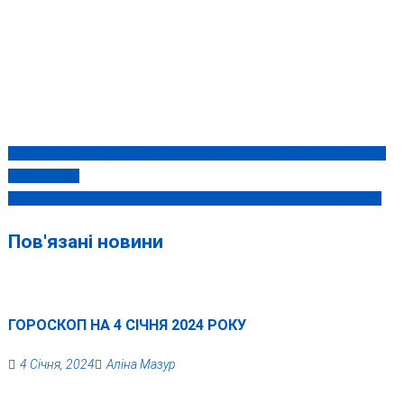
ВІННИЦЯ ПРОВОДЖАЄ У ВІЧНІСТЬ ГЕРОЯ-ЗАХИСНИКА МИКОЛУ
Навігація
КРАВЧЕНКА
записів
НІЧНА АТАКА ПО УКРАЇНІ: СИЛИ ППО ЗБИЛИ 18 “ШАХЕДІВ” ІЗ 19
Пов'язані новини
ГОРОСКОП НА 4 СІЧНЯ 2024 РОКУ
4 Січня, 2024
Аліна Мазур