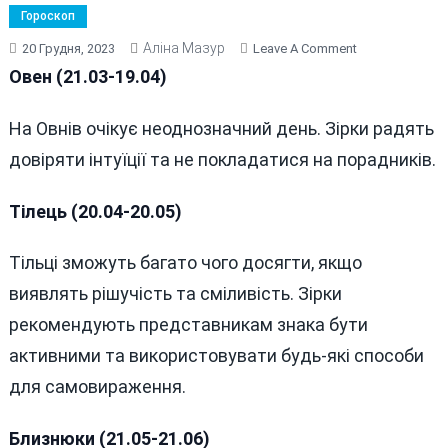
Гороскоп
Аліна Мазур
On
20 Грудня, 2023
Leave A Comment
ГОРОСКОП
Овен (21.03-19.04)
НА
20
На Овнів очікує неоднозначний день. Зірки радять
ГРУДНЯ
довіряти інтуїції та не покладатися на порадників.
2023
РОКУ
Тілець (20.04-20.05)
Тільці зможуть багато чого досягти, якщо
виявлять рішучість та сміливість. Зірки
рекомендують представникам знака бути
активними та використовувати будь-які способи
для самовираження.
Близнюки (21.05-21.06)