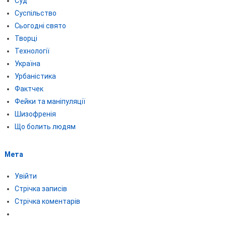
Суд
Суспільство
Сьогодні свято
Творці
Технології
Україна
Урбаністика
Фактчек
Фейки та маніпуляції
Шизофренія
Що болить людям
Мета
Увійти
Стрічка записів
Стрічка коментарів