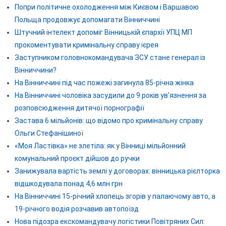
Попри політичне охолодження між Києвом і Варшавою
Польща продовжує допомагати Вінниччині
Штучний інтелект допоміг Вінницькій єпархії УПЦ МП
прокоментувати кримінальну справу ієрея
Заступником головнокомандувача ЗСУ стане генерал із
Вінниччини?
На Вінниччині під час пожежі загинула 85-річна жінка
На Вінниччині чоловіка засудили до 9 років ув’язнення за
розповсюдження дитячої порнографії
Застава 6 мільйонів: що відомо про кримінальну справу
Ольги Стефанішиної
«Моя Ластівка» не злетіла: як у Вінниці мільйонний
комунальний проєкт дійшов до ручки
Занижувала вартість землі у договорах: вінницька рієлторка
відшкодувала понад 4,6 млн грн
На Вінниччині 15-річний хлопець згорів у палаючому авто, а
19-річного водія розчавив автопоїзд
Нова підозра екскомандувачу логістики Повітряних Сил: