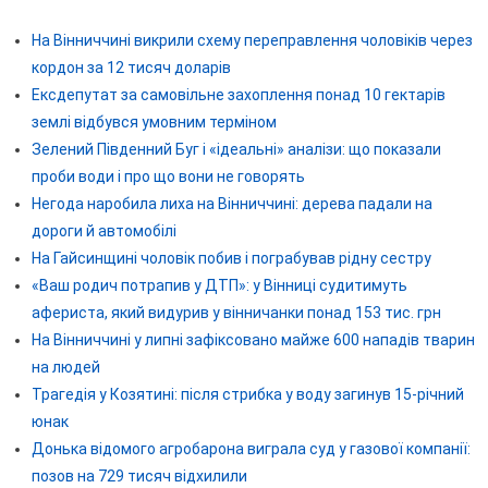
На Вінниччині викрили схему переправлення чоловіків через
кордон за 12 тисяч доларів
Ексдепутат за самовільне захоплення понад 10 гектарів
землі відбувся умовним терміном
Зелений Південний Буг і «ідеальні» аналізи: що показали
проби води і про що вони не говорять
Негода наробила лиха на Вінниччині: дерева падали на
дороги й автомобілі
На Гайсинщині чоловік побив і пограбував рідну сестру
«Ваш родич потрапив у ДТП»: у Вінниці судитимуть
афериста, який видурив у вінничанки понад 153 тис. грн
На Вінниччині у липні зафіксовано майже 600 нападів тварин
на людей
Трагедія у Козятині: після стрибка у воду загинув 15-річний
юнак
Донька відомого агробарона виграла суд у газової компанії:
позов на 729 тисяч відхилили