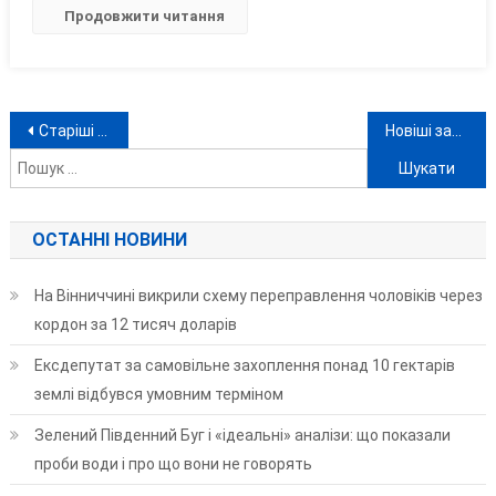
Продовжити читання
Навігація
Пошук:
Старіші записи
Новіші записи
за
записами
ОСТАННІ НОВИНИ
На Вінниччині викрили схему переправлення чоловіків через
кордон за 12 тисяч доларів
Ексдепутат за самовільне захоплення понад 10 гектарів
землі відбувся умовним терміном
Зелений Південний Буг і «ідеальні» аналізи: що показали
проби води і про що вони не говорять