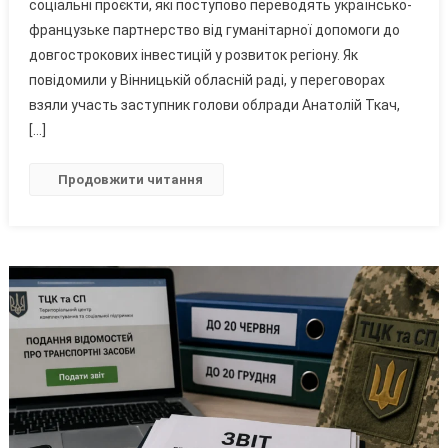
Друзів
соціальні проєкти, які поступово переводять українсько-
України
французьке партнерство від гуманітарної допомоги до
У
довгострокових інвестицій у розвиток регіону. Як
Парламенті
повідомили у Вінницькій обласній раді, у переговорах
Франції
взяли участь заступник голови облради Анатолій Ткач,
[…]
Продовжити читання