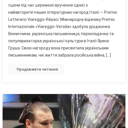
сцени під час церемонії вручення однієї з
Це
найавторитетніших літературних нагород Італії — Premio
Теж
Letterario Viareggio-Rèpaci. Міжнародну відзнаку Premio
Зброя»:
Письменниця
Internazionale «Viareggio-Versilia» здобула уродженка
З
Вінниччини, українська письменниця, перекладачка та
Вінниччини
популяризаторка української культури в Італії Ярина
Отримала
Груша. Свою нагороду вона присвятила українським
Престижну
письменникам, чиї життя забрала російська війна, […]
Італійську
Премію
Продовжити читання