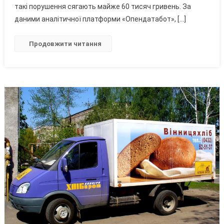
«транспортних»
такі порушення сягають майже 60 тисяч гривень. За
Звітів
даними аналітичної платформи «Опендатабот», […]
До
ТЦК
Продовжити читання