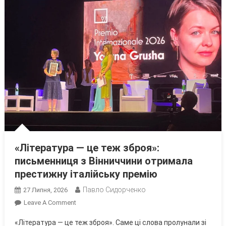
«Література — це теж зброя»:
письменниця з Вінниччини отримала
престижну італійську премію
Павло Сидорченко
27 Липня, 2026
On
Leave A Comment
«Література
«Література — це теж зброя». Саме ці слова пролунали зі
—