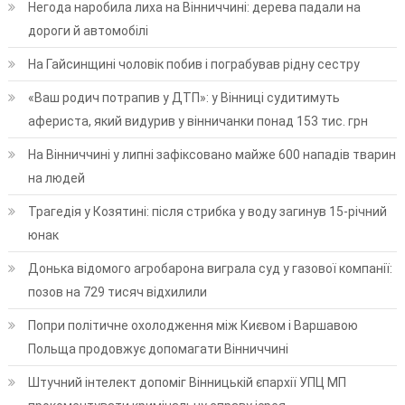
Негода наробила лиха на Вінниччині: дерева падали на
дороги й автомобілі
На Гайсинщині чоловік побив і пограбував рідну сестру
«Ваш родич потрапив у ДТП»: у Вінниці судитимуть
афериста, який видурив у вінничанки понад 153 тис. грн
На Вінниччині у липні зафіксовано майже 600 нападів тварин
на людей
Трагедія у Козятині: після стрибка у воду загинув 15-річний
юнак
Донька відомого агробарона виграла суд у газової компанії:
позов на 729 тисяч відхилили
Попри політичне охолодження між Києвом і Варшавою
Польща продовжує допомагати Вінниччині
Штучний інтелект допоміг Вінницькій єпархії УПЦ МП