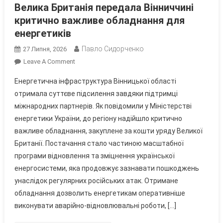
Велика Британія передала Вінниччині
критично важливе обладнання для
енергетиків
Павло Сидорченко
27 Липня, 2026
On
Leave A Comment
Велика
Енергетична інфраструктура Вінницької області
Британія
отримала суттєве підсилення завдяки підтримці
Передала
міжнародних партнерів. Як повідомили у Міністерстві
Вінниччині
енергетики України, до регіону надійшло критично
Критично
Важливе
важливе обладнання, закуплене за кошти уряду Великої
Обладнання
Британії. Постачання стало частиною масштабної
Для
програми відновлення та зміцнення української
Енергетиків
енергосистеми, яка продовжує зазнавати пошкоджень
унаслідок регулярних російських атак. Отримане
обладнання дозволить енергетикам оперативніше
виконувати аварійно-відновлювальні роботи, […]