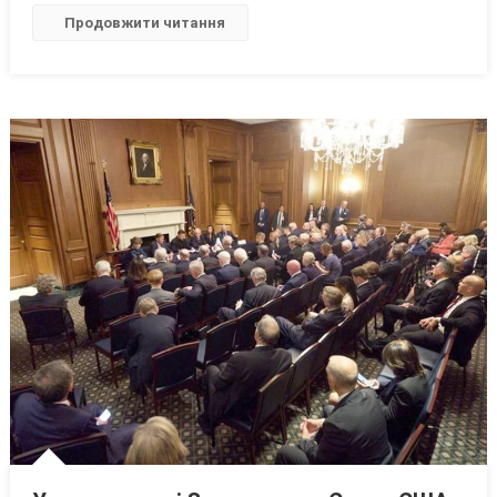
Це
Продовжити читання
Означає
Для
Вінниччини?