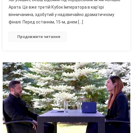
Японського
Арата. Це вже третій Кубок Імператора в кар’єрі
Сумо
вінничанина, здобутий у надзвичайно драматичному
фіналі. Перед останнім, 15-м, днем […]
Продовжити читання