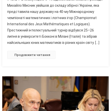
Школяр
Михайло Мисник увійшов до складу збірної України, яка
Представляв
представила нашу державу на 40-му Міжнародному
Україну
чемпіонаті математичних і логічних ігор (Championnat
На
Престижному
International des Jeux Mathématiques et Logiques).
Міжнародному
Престижний інтелектуальний турнір відбувся 25–26
Математичному
липня в університеті Бокконі в Мілані (Італія) та зібрав
Чемпіонаті
найсильніших юних математиків із різних країн світу. […]
Продовжити читання