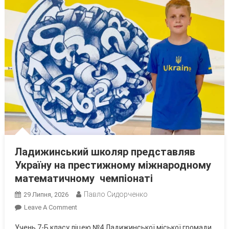
Ладижинський школяр представляв
Україну на престижному міжнародному
математичному чемпіонаті
Павло Сидорченко
29 Липня, 2026
On
Leave A Comment
Ладижинський
Учень 7-Б класу ліцею №4 Ладижинської міської громади