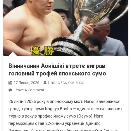
Вінничанин Аонішікі втретє виграв
головний трофей японського сумо
Павло Сидорченко
27 Липня, 2026
On
Leave A Comment
Вінничанин
26 липня 2026 року в японському місті Нагоя завершився
Аонішікі
гранд-турнір сумо Nagoya Basho — один із шести головних
Втретє
турнірів року в професійному сумо (Осумо). Його
Виграв
переможцем став 22-річний українець Данило
Головний
Трофей
Явгусишин, більш відомий під борцівським ім’ям Аонішікі