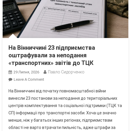
На Вінниччині 23 підприємства
оштрафували за неподання
«транспортних» звітів до ТЦК
Павло Сидорченко
29 Липня, 2026
On
Leave A Comment
На
На Вінниччині від початку повномасштабної війни
Вінниччині
винесли 23 постанови за неподання до територіальних
23
центрів комплектування та соціальної підтримки (ТЦК та
Підприємства
СП) інформації про транспортні засоби. Хоча це значно
Оштрафували
За
менше, ніж у багатьох інших регіонах, підприємствам
Неподання
області не варто втрачати пильність, адже штрафи за