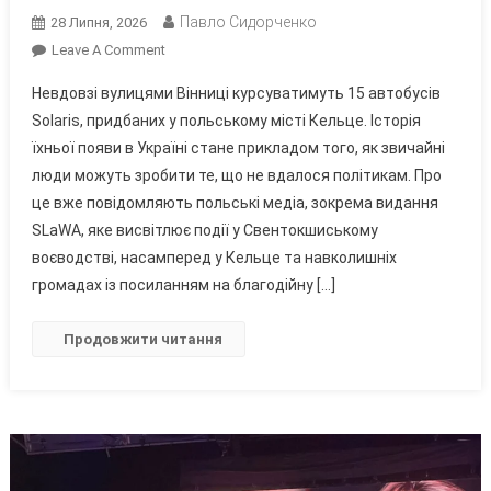
Павло Сидорченко
28 Липня, 2026
On
Leave A Comment
Тисячі
Невдовзі вулицями Вінниці курсуватимуть 15 автобусів
Поляків
Solaris, придбаних у польському місті Кельце. Історія
Викупили
їхньої появи в Україні стане прикладом того, як звичайні
Для
люди можуть зробити те, що не вдалося політикам. Про
Вінниці
Автобуси,
це вже повідомляють польські медіа, зокрема видання
Які
SLaWA, яке висвітлює події у Свентокшиському
Польські
воєводстві, насамперед у Кельце та навколишніх
Депутати
громадах із посиланням на благодійну […]
Відмовилися
Подарувати
Продовжити читання