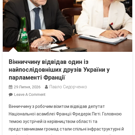
Вінниччину відвідав один із
найпослідовніших друзів України у
парламенті Франції
Павло Сидорченко
29 Липня, 2026
On
Leave A Comment
Вінниччину
Вінниччину з робочим візитом відвідав депутат
Відвідав
Національної асамблеї Франції Фредерік Петі. Головною
Один
темою зустрічей із керівництвом області та
Із
представниками громад стали спільні інфраструктурні й
Найпослідовніших