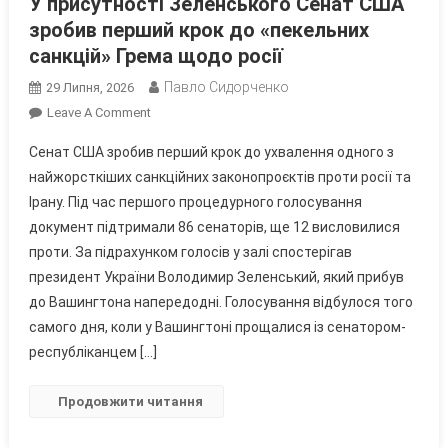
У присутності Зеленського Сенат США
зробив перший крок до «пекельних
санкцій» Грема щодо росії
Павло Сидорченко
29 Липня, 2026
On
Leave A Comment
У
Сенат США зробив перший крок до ухвалення одного з
Присутності
найжорсткіших санкційних законопроєктів проти росії та
Зеленського
Ірану. Під час першого процедурного голосування
Сенат
документ підтримали 86 сенаторів, ще 12 висловилися
США
Зробив
проти. За підрахунком голосів у залі спостерігав
Перший
президент України Володимир Зеленський, який прибув
Крок
до Вашингтона напередодні. Голосування відбулося того
До
самого дня, коли у Вашингтоні прощалися із сенатором-
«пекельних
республіканцем […]
Санкцій»
Грема
Продовжити читання
Щодо
Росії