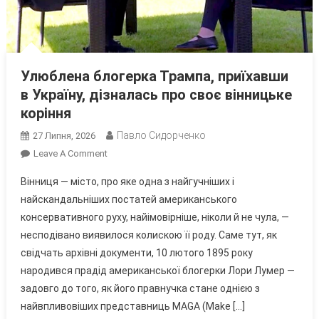
Улюблена блогерка Трампа, приїхавши
в Україну, дізналась про своє вінницьке
коріння
Павло Сидорченко
27 Липня, 2026
On
Leave A Comment
Улюблена
Вінниця — місто, про яке одна з найгучніших і
Блогерка
найскандальніших постатей американського
Трампа,
консервативного руху, найімовірніше, ніколи й не чула, —
Приїхавши
несподівано виявилося колискою її роду. Саме тут, як
В
Україну,
свідчать архівні документи, 10 лютого 1895 року
Дізналась
народився прадід американської блогерки Лори Лумер —
Про
задовго до того, як його правнучка стане однією з
Своє
найвпливовіших представниць MAGA (Make […]
Вінницьке