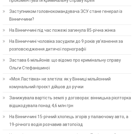
прокоментувати кримінальну справу ієрея
Заступником головнокомандувача ЗСУ стане генерал із
Вінниччини?
На Вінниччині під час пожежі загинула 85-річна жінка
На Вінниччині чоловіка засудили до 9 років ув’язнення за
розповсюдження дитячої порнографії
Застава 6 мільйонів: що відомо про кримінальну справу
Ольги Стефанішиної
«Моя Ластівка» не злетіла: як у Вінниці мільйонний
комунальний проєкт дійшов до ручки
Занижувала вартість землі у договорах: вінницька рієлторка
відшкодувала понад 4,6 млн грн
На Вінниччині 15-річний хлопець згорів у палаючому авто, а
19-річного водія розчавив автопоїзд