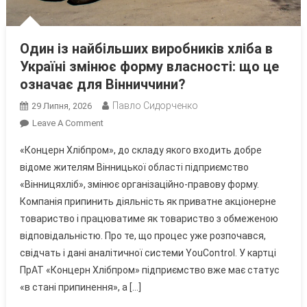
Один із найбільших виробників хліба в
Україні змінює форму власності: що це
означає для Вінниччини?
Павло Сидорченко
29 Липня, 2026
On
Leave A Comment
Один
«Концерн Хлібпром», до складу якого входить добре
Із
відоме жителям Вінницької області підприємство
Найбільших
«Вінницяхліб», змінює організаційно-правову форму.
Виробників
Компанія припинить діяльність як приватне акціонерне
Хліба
В
товариство і працюватиме як товариство з обмеженою
Україні
відповідальністю. Про те, що процес уже розпочався,
Змінює
свідчать і дані аналітичної системи YouControl. У картці
Форму
ПрАТ «Концерн Хлібпром» підприємство вже має статус
Власності:
«в стані припинення», а […]
Що