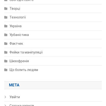
Творці
Технології
Україна
Урбаністика
Фактчек
Фейки та маніпуляції
Шизофренія
Що болить людям
МЕТА
Увійти
Стрічка записів