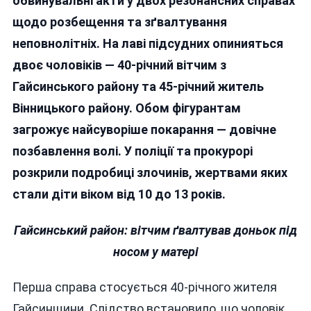
обвинувальні акти у двох резонансних справах
Пере
щодо розбещення та зґвалтування
Спра
Двох
неповнолітніх. На лаві підсудних опинияться
Педоф
двоє чоловіків — 40-річний вітчим з
Гайсинського району та 45-річний житель
Вінницького району. Обом фігурантам
загрожує найсуворіше покарання — довічне
позбавлення волі. У поліції та прокурорі
розкрили подробиці злочинів, жертвами яких
стали діти віком від 10 до 13 років.
Гайсинський район: вітчим ґвалтував доньок під
носом у матері
Перша справа стосується 40-річного жителя
Гайсинщини. Слідство встановило, що чоловік