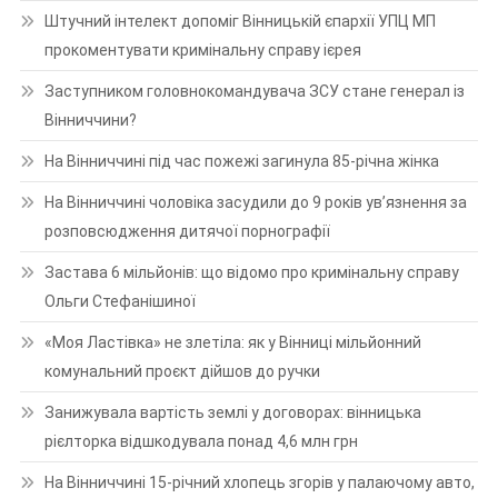
Штучний інтелект допоміг Вінницькій єпархії УПЦ МП
прокоментувати кримінальну справу ієрея
Заступником головнокомандувача ЗСУ стане генерал із
Вінниччини?
На Вінниччині під час пожежі загинула 85-річна жінка
На Вінниччині чоловіка засудили до 9 років ув’язнення за
розповсюдження дитячої порнографії
Застава 6 мільйонів: що відомо про кримінальну справу
Ольги Стефанішиної
«Моя Ластівка» не злетіла: як у Вінниці мільйонний
комунальний проєкт дійшов до ручки
Занижувала вартість землі у договорах: вінницька
рієлторка відшкодувала понад 4,6 млн грн
На Вінниччині 15-річний хлопець згорів у палаючому авто,