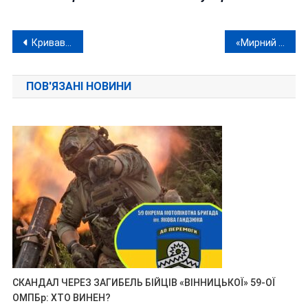
Навігація
Криваве застілля у Хмільнику: чоловік убив сусіда-військового кухонним ножем
«Мирний план» Вашингтона провалився через небажання кремлівських маніяків припинити вбивства українців
записів
ПОВ'ЯЗАНІ НОВИНИ
СКАНДАЛ ЧЕРЕЗ ЗАГИБЕЛЬ БІЙЦІВ «ВІННИЦЬКОЇ» 59-ОЇ
ОМПБр: ХТО ВИНЕН?