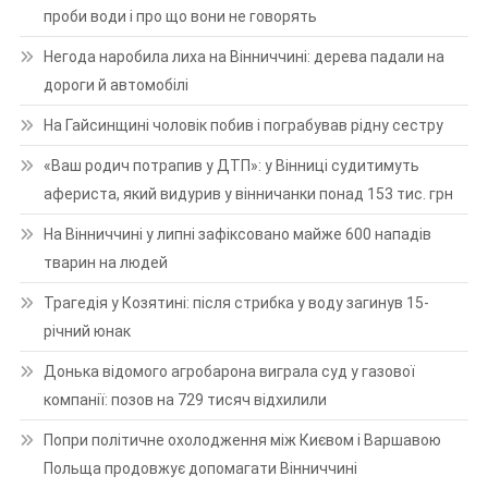
проби води і про що вони не говорять
Негода наробила лиха на Вінниччині: дерева падали на
дороги й автомобілі
На Гайсинщині чоловік побив і пограбував рідну сестру
«Ваш родич потрапив у ДТП»: у Вінниці судитимуть
афериста, який видурив у вінничанки понад 153 тис. грн
На Вінниччині у липні зафіксовано майже 600 нападів
тварин на людей
Трагедія у Козятині: після стрибка у воду загинув 15-
річний юнак
Донька відомого агробарона виграла суд у газової
компанії: позов на 729 тисяч відхилили
Попри політичне охолодження між Києвом і Варшавою
Польща продовжує допомагати Вінниччині