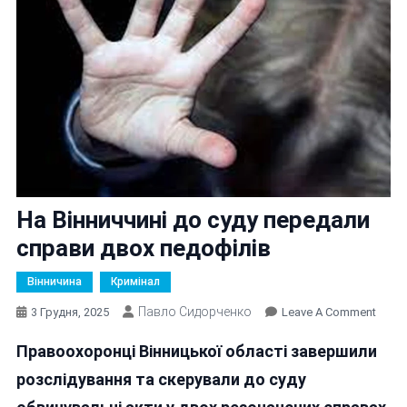
На Вінниччині до суду передали
справи двох педофілів
Вінничина
Кримінал
Павло Сидорченко
On
3 Грудня, 2025
Leave A Comment
На
Правоохоронці Вінницької області завершили
Вінни
До
розслідування та скерували до суду
Суду