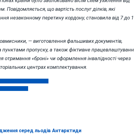
регіонах країни було заблоковано вісім схем ухилення від
м. Повідомляється, що вартість послуг ділків, які
ння незаконному перетину кордону, становила від 7 до 1
ловмисники, — виготовлення фальшивих документів,
за пунктами пропуску, а також фіктивне працевлаштуван
ля отримання «броні» чи оформлення інвалідності через
риторіальних центрах комплектування.
 міні-ГЕС на Вінниччині
ль математики
одження серед льодів Антарктиди