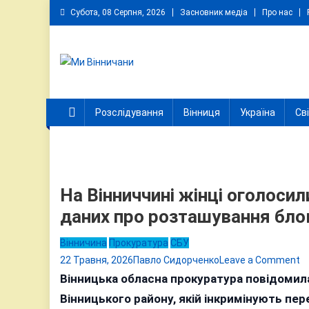
Skip
Субота, 08 Серпня, 2026
Засновник медіа
Про нас
to
content
Ми Вінничани
Незалежний інформаційний портал Вінничини
Розслідування
Вінниця
Україна
Св
На Вінниччині жінці оголосил
даних про розташування бло
Вінничина
Прокуратура
СБУ
o
22 Травня, 2026
Павло Сидорченко
Leave a Comment
Н
Вінницька обласна прокуратура повідомила
В
Вінницького району, якій інкримінують пе