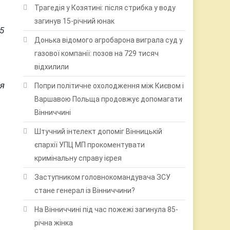
Трагедія у Козятині: після стрибка у воду
загинув 15-річний юнак
5
Донька відомого агробарона виграла суд у
газової компанії: позов на 729 тисяч
відхилили
ня
Попри політичне охолодження між Києвом і
Варшавою Польща продовжує допомагати
Вінниччині
Штучний інтелект допоміг Вінницькій
єпархії УПЦ МП прокоментувати
кримінальну справу ієрея
Заступником головнокомандувача ЗСУ
стане генерал із Вінниччини?
На Вінниччині під час пожежі загинула 85-
річна жінка