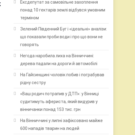
Ексдепутат за самовільне захоплення
К
понад 10 гектарів землі відбувся умовним
терміном
Зелений Південний Буг і «ідеальні» аналізи:
що показали проби води і про що вони не
говорять
Негода наробила лиха на Вінниччині:
дерева падали на дороги й автомобілі
На Гайсинщині чоловік побив і пограбував
рідну сестру
«Ваш родич потрапив у ДТП»: у Вінниці
судитимуть афериста, який видурив у
вінничанки понад 153 тис. грн
На Вінниччині у липні зафіксовано майже
600 нападів тварин на людей