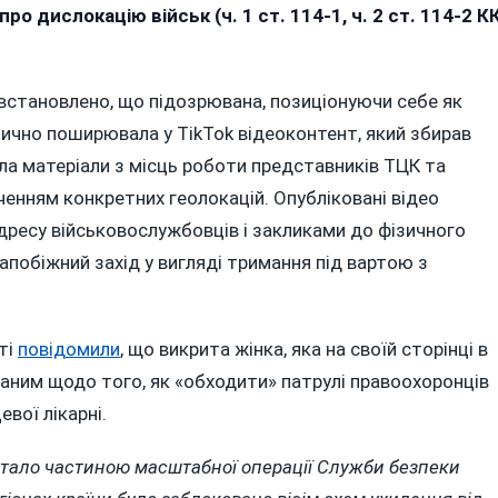
нці
о дислокацію військ (ч. 1 ст. 114-1, ч. 2 ст. 114-2 К
голосили
ідозру
а
 встановлено, що підозрювана, позиціонуючи себе як
оширення
тично поширювала у TikTok відеоконтент, який збирав
ла матеріали з місць роботи представників ТЦК та
ikTok
ченням конкретних геолокацій. Опубліковані відео
аних
ро
ресу військовослужбовців і закликами до фізичного
озташування
апобіжний захід у вигляді тримання під вартою з
локпостів
ЦК
ті
повідомили
, що викрита жінка, яка на своїй сторінці в
заним щодо того, як «обходити» патрулі правоохоронців
евої лікарні.
 стало частиною масштабної операції Служби безпеки