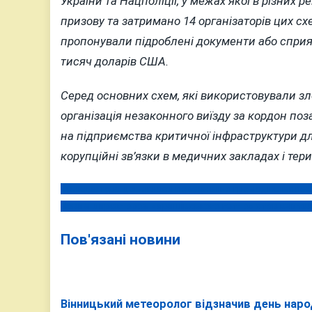
України та Нацполіції, у межах якої в різних 
призову та затримано 14 організаторів цих схе
пропонували підроблені документи або сприя
тисяч доларів США.
Серед основних схем, які використовували з
організація незаконного виїзду за кордон по
на підприємства критичної інфраструктури д
корупційні зв’язки в медичних закладах і те
Прокуратура домоглася повернення громаді комплексу
Навігація
Новим директором «яришівського гетто» став вчите
записів
Пов'язані новини
Вінницький метеоролог відзначив день нар