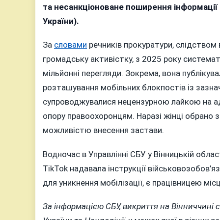
жі
та несанкціоноване поширення інформації пр
о
України).
п
з
За
словами
речників прокуратури, слідством
п
громадську активістку, з 2025 року система
в
мільйонні перегляди.
Зокрема, вона публікува
T
розташування мобільних блокпостів із зазна
д
п
супроводжувалися нецензурною лайкою на ад
р
опору правоохоронцям. Наразі жінці обрано з
б
можливістю внесення застави.
Т
Водночас в Управлінні СБУ у Вінницькій облас
TikTok надавала інструкції військовозобов’я
для уникнення мобілізації, є працівницею місц
За інформацією СБУ, викриття на Вінниччині