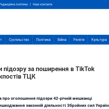
Редакційна політика
Наші контакти
іт
Суспільство
Політика
Війна
Релігія
Культура
и підозру за поширення в TikTok
кпостів ТЦК
n
а
 про оголошення підозри 42-річній мешканці
інниччині
решкоджання законній діяльності Збройних сил Україн