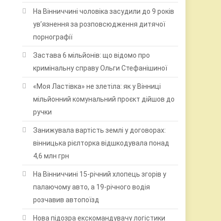
На Вінниччині чоловіка засудили до 9 років
ув’язнення за розповсюдження дитячої
порнографії
Застава 6 мільйонів: що відомо про
кримінальну справу Ольги Стефанішиної
«Моя Ластівка» не злетіла: як у Вінниці
мільйонний комунальний проєкт дійшов до
ручки
Занижувала вартість землі у договорах:
вінницька рієлторка відшкодувала понад
4,6 млн грн
На Вінниччині 15-річний хлопець згорів у
палаючому авто, а 19-річного водія
розчавив автопоїзд
Нова підозра екскомандувачу логістики