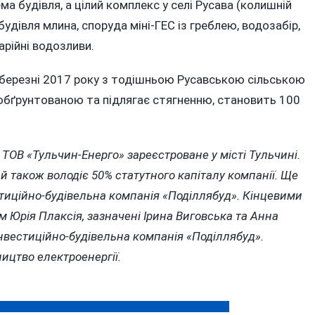
а будівля, а цілий комплекс у селі Русава (колишній
удівля млина, споруда міні-ГЕС із греблею, водозабір,
арійні водозливи.
в березні 2017 року з тодішньою Русавською сільською
 обґрунтованою та підлягає стягненню, становить 100
, ТОВ «Тульчин-Енерго» зареєстроване у місті Тульчині.
й також володіє 50% статутного капіталу компанії. Ще
тиційно-будівельна компанія «Поділлябуд». Кінцевими
 Юрія Плаксія, зазначені Ірина Виговська та Анна
нвестиційно-будівельна компанія «Поділлябуд».
ицтво електроенергії.
 в TikTok даних про розташування блокпостів ТЦК