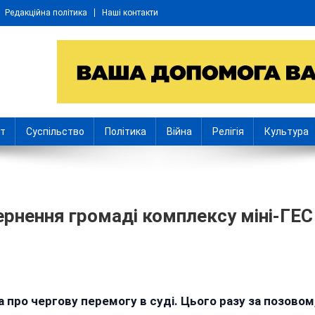
Редакційна політика
Наші контакти
іт
Суспільство
Політика
Війна
Релігія
Культура
рнення громаді комплексу міні-ГЕС
n
рокуратура
 про чергову перемогу в суді. Цього разу за позовом