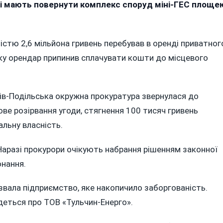
омоглася
ді мають повернути комплекс споруд міні-ГЕС площе
овернення
ромаді
омплексу
тістю 2,6 мільйона гривень перебував в оренді приватног
ні-
оку орендар припинив сплачувати кошти до місцевого
ЕС
а
інниччині
ів-Подільська окружна прокуратура звернулася до
ве розірвання угоди, стягнення 100 тисяч гривень
альну власність.
Наразі прокурори очікують набрання рішенням законної
онання.
звала підприємство, яке накопичило заборгованість.
йдеться про ТОВ «Тульчин-Енерго».