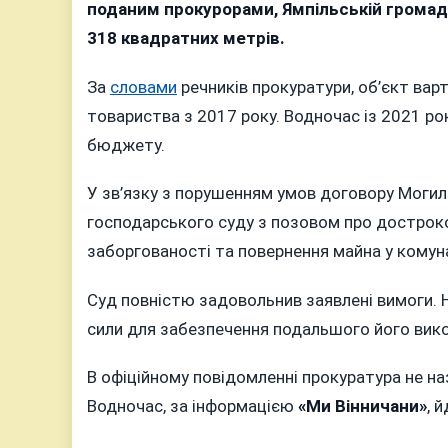
д
поданим прокурорами, Ямпільській грома
п
318 квадратних метрів.
г
к
За
словами
речників прокуратури, об’єкт вар
мі
товариства з 2017 року. Водночас із 2021 р
Г
бюджету.
н
В
У зв’язку з порушенням умов договору Могил
господарського суду з позовом про достроко
заборгованості та повернення майна у комун
Суд повністю задовольнив заявлені вимоги. 
сили для забезпечення подальшого його вик
В офіційному повідомленні прокуратура не на
Водночас, за інформацією
«Ми Вінничани»
, 