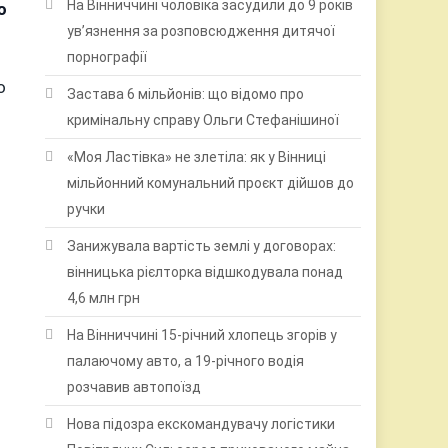
На Вінниччині чоловіка засудили до 9 років
ю
ув’язнення за розповсюдження дитячої
порнографії
о
Застава 6 мільйонів: що відомо про
кримінальну справу Ольги Стефанішиної
«Моя Ластівка» не злетіла: як у Вінниці
мільйонний комунальний проєкт дійшов до
ручки
Занижувала вартість землі у договорах:
вінницька рієлторка відшкодувала понад
4,6 млн грн
На Вінниччині 15-річний хлопець згорів у
палаючому авто, а 19-річного водія
розчавив автопоїзд
Нова підозра екскомандувачу логістики