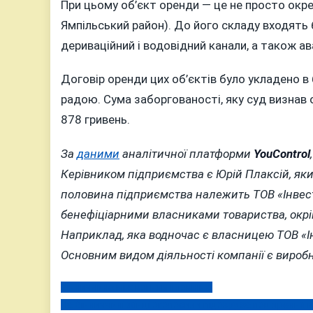
При цьому об’єкт оренди — це не просто окрем
Ямпільський район). До його складу входять б
дериваційний і водовідний канали, а також ав
Договір оренди цих об’єктів було укладено 
радою. Сума заборгованості, яку суд визнав
878 гривень.
За
даними
аналітичної платформи
YouControl
Керівником підприємства є Юрій Плаксій, яки
половина підприємства належить ТОВ «Інвес
бенефіціарними власниками товариства, окрім
Наприклад, яка водночас є власницею ТОВ «І
Основним видом діяльності компанії є виробн
Вінниччина між вогнем і повінню
Навігація
На Вінниччині жінці оголосили підозру за поширення