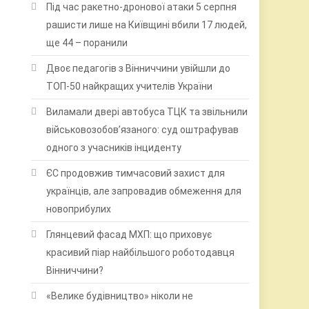
Під час ракетно-дронової атаки 5 серпня
рашисти лише на Київщині вбили 17 людей,
ще 44 – поранили
Двоє педагогів з Вінниччини увійшли до
ТОП-50 найкращих учителів України
Виламали двері автобуса ТЦК та звільнили
військовозобов’язаного: суд оштрафував
одного з учасників інциденту
ЄС продовжив тимчасовий захист для
українців, але запровадив обмеження для
новоприбулих
Глянцевий фасад МХП: що приховує
красивий піар найбільшого роботодавця
Вінниччини?
«Велике будівництво» ніколи не