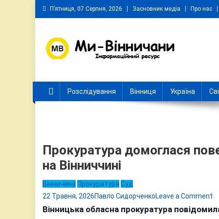
Skip
П’ятниця, 07 Серпня, 2026
Засновник медіа
Про нас
to
content
Ми Вінничани
Незалежний інформаційний портал Вінничини
Розслідування
Вінниця
Україна
Св
Прокуратура домоглася пове
на Вінниччині
Вінничина
Прокуратура
Суд
o
22 Травня, 2026
Павло Сидорченко
Leave a Comment
П
Вінницька обласна прокуратура повідомила